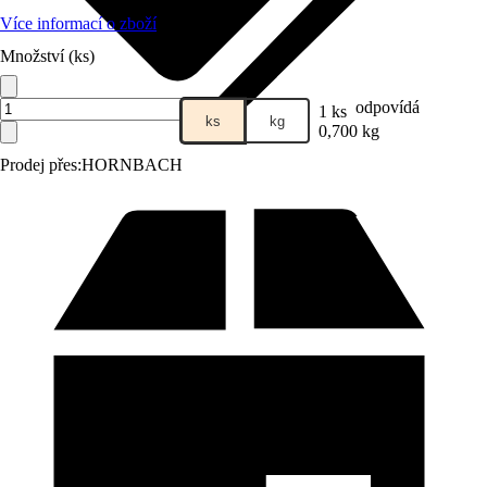
Více informací o zboží
Množství (ks)
odpovídá
1 ks
ks
kg
0,700 kg
Prodej přes:
HORNBACH