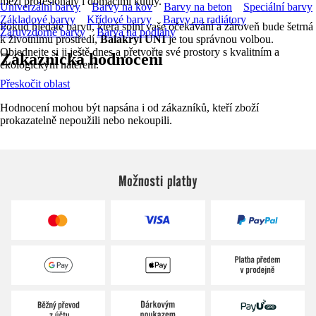
mezi profesionály i domácími kutily.
Univerzální barvy
Barvy na kov
Barvy na beton
Speciální barvy
Základové barvy
Křídové barvy
Barvy na radiátory
Pokud hledáte barvu, která splní vaše očekávání a zároveň bude šetrná
Žáruvzdorné barvy
Barva na podlahy
k životnímu prostředí,
Balakryl UNI
je tou správnou volbou.
Objednejte si ji ještě dnes a přetvořte své prostory s kvalitním a
Zákaznická hodnocení
ekologickým nátěrem.
Přeskočit oblast
Hodnocení mohou být napsána i od zákazníků, kteří zboží
prokazatelně nepoužili nebo nekoupili.
Možnosti platby