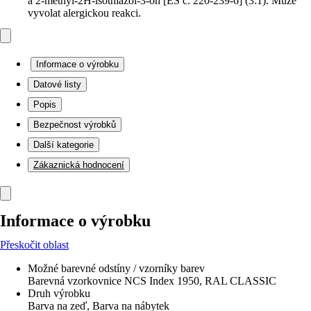
a 2-methyl-2H-isothiazol-3-on [ES č. 220-239-6] (3:1). Může
vyvolat alergickou reakci.
Informace o výrobku
Datové listy
Popis
Bezpečnost výrobků
Další kategorie
Zákaznická hodnocení
Informace o výrobku
Přeskočit oblast
Možné barevné odstíny / vzorníky barev
Barevná vzorkovnice NCS Index 1950, RAL CLASSIC
Druh výrobku
Barva na zeď, Barva na nábytek