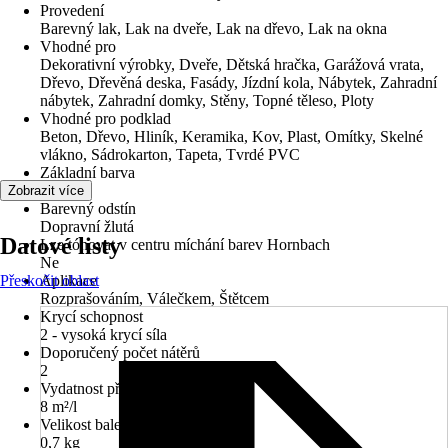
Provedení
Barevný lak, Lak na dveře, Lak na dřevo, Lak na okna
Vhodné pro
Dekorativní výrobky, Dveře, Dětská hračka, Garážová vrata,
Dřevo, Dřevěná deska, Fasády, Jízdní kola, Nábytek, Zahradní
nábytek, Zahradní domky, Stěny, Topné těleso, Ploty
Vhodné pro podklad
Beton, Dřevo, Hliník, Keramika, Kov, Plast, Omítky, Skelné
vlákno, Sádrokarton, Tapeta, Tvrdé PVC
Základní barva
Žlutá
Zobrazit více
Barevný odstín
Dopravní žlutá
Datové listy
Lze tónovat v centru míchání barev Hornbach
Ne
Přeskočit oblast
Aplikace
Rozprašováním, Válečkem, Štětcem
Krycí schopnost
2 - vysoká krycí síla
Doporučený počet nátěrů
2
Vydatnost při jednom nátěru
8 m²/l
Velikost balení
0,7 kg