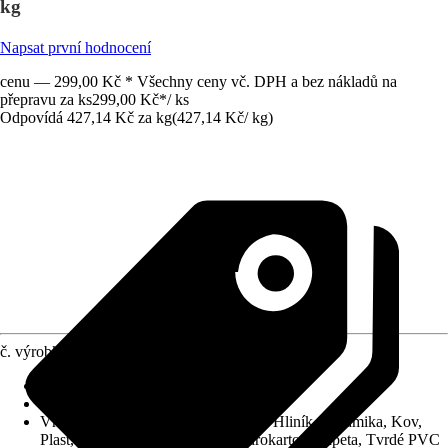
kg
Napsat první hodnocení
cenu — 299,00 Kč * Všechny ceny vč. DPH a bez nákladů na
přepravu za ks
299,00 Kč
*
/
ks
Odpovídá 427,14 Kč za kg
(
427,14 Kč
/
kg
)
č. výrobku
6655435
Vydatnost při jednom nátěru
:
8 m²/l
Typ základu
:
Ředitelný vodou
Vhodné pro podklad
:
Beton, Dřevo, Hliník, Keramika, Kov,
Plast, Omítky, Skelné vlákno, Sádrokarton, Tapeta, Tvrdé PVC