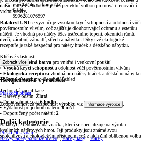
vyvolat alergickou reakci.
dalších. Její všestrannost ji činí perfektní volbou pro nová i renovační
EAN
vrchní nátěry.
5996281076597
Balakryl UNI
se vyznačuje vysokou krycí schopností a odolností vůči
povětrnostním vlivům, což zajišťuje dlouhotrvající ochranu a estetiku
nátěrů. Je vhodná pro nátěry těles ústředního topení, okenních rámů,
dveří, zárubní, zábradlí, střech a nábytku. Díky své ekologické
receptuře je také bezpečná pro nátěry hraček a dětského nábytku.
Klíčové vlastnosti
•
Vodou ředitelná barva
pro vnitřní i venkovní použití
Zobrazit více
•
Vysoká krycí schopnost
a odolnost vůči povětrnostním vlivům
•
Ekologická receptura
vhodná pro nátěry hraček a dětského nábytku
Bezpečnost výrobků
•
Matný povrch
pro elegantní vzhled
Technická specifikace
Přeskočit oblast
• Barevný odstín:
Žlutá
• Doba schnutí: cca
6 hodin
Zodpovědnost za bezpečnost výrobku viz
.
informace výrobce
• Vydatnost při jednom nátěru:
8 m²/l
• Doporučený počet nátěrů:
2
Další kategorie
Balakryl je renomovaná značka, která se specializuje na výrobu
kvalitních nátěrových hmot. Její produkty jsou známé svou
Přeskočit seznam
spolehlivostí a ekologickým přístupem, což z nich činí oblíbenou volbu
Barvy, tapety a obložení stěn
Barvy, laky
Barvy