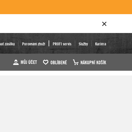
vat zásilku
Porovnání zboží
PROFI servis
Služby
Kariéra
MŮJ ÚČET
OBLÍBENÉ
NÁKUPNÍ KOŠÍK