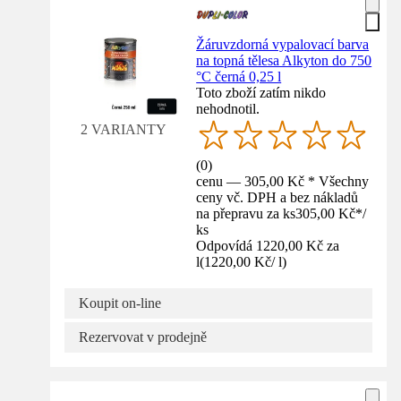
Žáruvzdorná vypalovací barva
na topná tělesa Alkyton do 750
°C černá 0,25 l
Toto zboží zatím nikdo
nehodnotil.
2 VARIANTY
(
0
)
cenu — 305,00 Kč * Všechny
ceny vč. DPH a bez nákladů
na přepravu za ks
305,00 Kč
*
/
ks
Odpovídá 1220,00 Kč za
l
(
1220,00 Kč
/
l
)
Koupit on-line
Rezervovat v prodejně