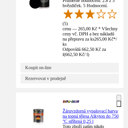
Průměrné hodnocení: 2.8 z 5
hvězdiček. 5 Hodnocení.
(
5
)
cenu — 265,00 Kč * Všechny
ceny vč. DPH a bez nákladů
na přepravu za ks
265,00 Kč
*
/
ks
Odpovídá 662,50 Kč za
l
(
662,50 Kč
/
l
)
Koupit on-line
Rezervovat v prodejně
Žáruvzdorná vypalovací barva
na topná tělesa Alkyton do 750
°C stříbrná 0,25 l
Toto zboží zatím nikdo