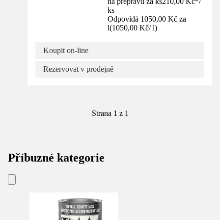
na přepravu za ks
210,00 Kč
*
/
ks
Odpovídá 1050,00 Kč za
l
(
1050,00 Kč
/
l
)
Koupit on-line
Rezervovat v prodejně
Strana 1 z 1
Příbuzné kategorie