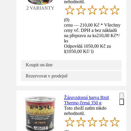
nehodnotil.
2 VARIANTY
(
0
)
cenu — 210,00 Kč * Všechny
ceny vč. DPH a bez nákladů
na přepravu za ks
210,00 Kč
*
/
ks
Odpovídá 1050,00 Kč za
l
(
1050,00 Kč
/
l
)
Koupit on-line
Rezervovat v prodejně
Žáruvzdorná barva Bisil
Thermo černá 350 g
Toto zboží zatím nikdo
nehodnotil.