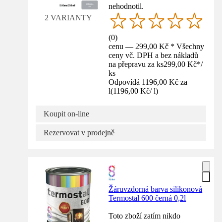
nehodnotil.
2 VARIANTY
(
0
)
cenu — 299,00 Kč * Všechny
ceny vč. DPH a bez nákladů
na přepravu za ks
299,00 Kč
*
/
ks
Odpovídá 1196,00 Kč za
l
(
1196,00 Kč
/
l
)
Koupit on-line
Rezervovat v prodejně
Žáruvzdorná barva silikonová
Termostal 600 černá 0,2l
Toto zboží zatím nikdo