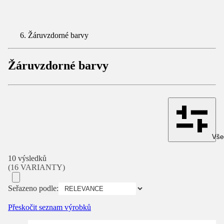
Žáruvzdorné barvy
Žáruvzdorné barvy
Všec
10 výsledků
(16 VARIANTY)
Seřazeno podle:
Přeskočit seznam výrobků