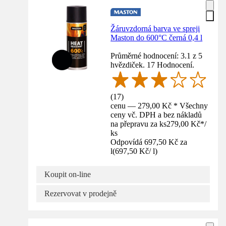
Žáruvzdorná barva ve spreji
Maston do 600°C černá 0,4 l
Průměrné hodnocení: 3.1 z 5
hvězdiček. 17 Hodnocení.
(
17
)
cenu — 279,00 Kč * Všechny
ceny vč. DPH a bez nákladů
na přepravu za ks
279,00 Kč
*
/
ks
Odpovídá 697,50 Kč za
l
(
697,50 Kč
/
l
)
Koupit on-line
Rezervovat v prodejně