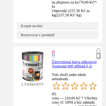
na přepravu za ks
179,00 Kč
*
/
ks
Odpovídá 2237,50 Kč za
kg
(
2237,50 Kč
/
kg
)
Koupit on-line
Rezervovat v prodejně
Žáruvzdorná barva silikonová
Termostal 600 stříbrná 0,2l
Toto zboží zatím nikdo
nehodnotil.
2 VARIANTY
(
0
)
cenu — 210,00 Kč * Všechny
ceny vč. DPH a bez nákladů