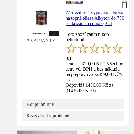
Žáruvzdorná vypalovací barva
na topná tělesa Alkyton do 750
°C kovářská černá 0,25 l
Toto zboží zatím nikdo
nehodnotil.
2 VARIANTY
(
0
)
cenu — 359,00 Kč * Všechny
ceny vč. DPH a bez nákladů
na přepravu za ks
359,00 Kč
*
/
ks
Odpovídá 1436,00 Kč za
l
(
1436,00 Kč
/
l
)
Koupit on-line
Rezervovat v prodejně