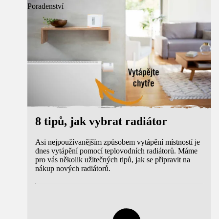
Poradenství
8 tipů, jak vybrat radiátor
Asi nejpoužívanějším způsobem vytápění místností je
dnes vytápění pomocí teplovodních radiátorů. Máme
pro vás několik užitečných tipů, jak se připravit na
nákup nových radiátorů.