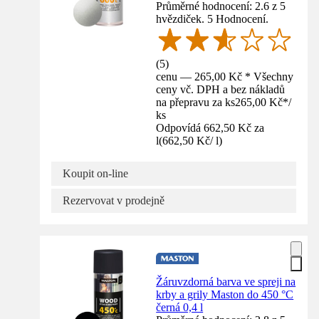
Průměrné hodnocení: 2.6 z 5
hvězdiček. 5 Hodnocení.
(
5
)
cenu — 265,00 Kč * Všechny
ceny vč. DPH a bez nákladů
na přepravu za ks
265,00 Kč
*
/
ks
Odpovídá 662,50 Kč za
l
(
662,50 Kč
/
l
)
Koupit on-line
Rezervovat v prodejně
Žáruvzdorná barva ve spreji na
krby a grily Maston do 450 °C
černá 0,4 l