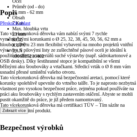
Ocel
Průměr (od - do)
Popis
25 mm - 62 mm
Obsah
Přeskočit oblast
7 Kus
Max. hloubka vrtu
Tato vícekorunková děrovka vám nabízí svými 7 rychle
23 mm
vyměnitelnými korunkami o Ø 25, 32, 38, 45, 50, 56, 62 mm a
KČZ
hloubce záběru 23 mm flexibilní vybavení na mnoho projektů vnitřní
KUPV
výstavby. S pilovými listy ze zušlechtěné pásové oceli je ideální k
EAN
použití do dřeva a materiálů suché výstavby (např. sádrokartonové a
4006885216402
OSB desky). Díky šestihranné stopce je kompatibilní se všemi
běžnými aku šroubováky a vrtačkami. Středicí vrták o Ø 8 mm vám
usnadní přesné umístění vašeho otvoru.
Tato vícekorunková děrovka má bezpečnostní aretaci, pomocí které
korunky spolehlivě upevníte do vrtného talíře. To je naprosto nezbytná
vlastnost pro vysokou bezpečnost práce, zejména pokud používáte na
práci aku šroubováky s rychlým zastavením otáčení. Abyste se mohli
pustit okamžitě do práce, je již předem namontovaný.
Tato vícekorunková děrovka má certifikaci TÜV – Tím sázíte na
bezpečný kvalitní produkt.
Zobrazit více
Bezpečnost výrobků