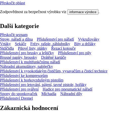
Přeskočit oblast
Zodpovědnost za bezpečnost výrobku viz
.
informace výrobce
Další kategorie
Přeskočit seznam
Stroje, nářadí a dílna
Příslušenství pro nářadí
Vykružováky
Vrtáky
Sekáče
Frézy, rašple, záhlubníky
Bity a držáky
Sklíčidla
Pilové listy, plátky
Řezací kotouče
Příslušenství pro brusky a leštičky
Příslušenství pro pily
Brusné papíry, brousky
Drátěné kartáče
Příslušenství k multifunkčnímu nářadí
Náhradní akumulátory, nabíječky
Příslušenství k vysokotlakým čističům, vysavačům a čisticí technice
Příslušenství ke kompresorům
Příslušenství k horkovzdušným pistolím
Příslušenství pro letování, pájení, tavné pistole, hořáky
Příslušenství pro sváření
Hadice pro pneumatické nářadí
Spony do sponkovaček
Míchadla
Náhradní díly
Příslušenství Dremel
Zákaznická hodnocení