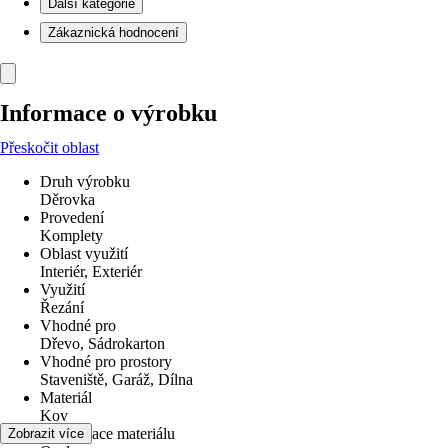
Další kategorie
Zákaznická hodnocení
Informace o výrobku
Přeskočit oblast
Druh výrobku
Děrovka
Provedení
Komplety
Oblast využití
Interiér, Exteriér
Využití
Řezání
Vhodné pro
Dřevo, Sádrokarton
Vhodné pro prostory
Staveniště, Garáž, Dílna
Materiál
Kov
Specifikace materiálu
Zobrazit více