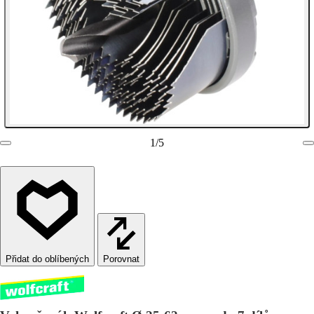
1
/
5
Porovnat