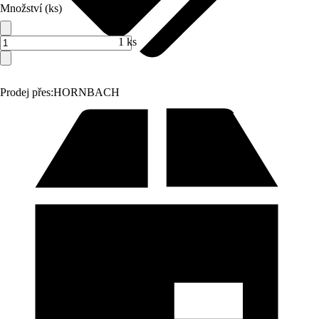
Množství (ks)
1 ks
Prodej přes:
HORNBACH