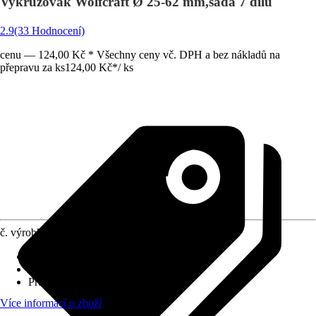
Vykružovák Wolfcraft Ø 25-62 mm,sada 7 dílů
2.9
(33 Hodnocení)
cenu — 124,00 Kč * Všechny ceny vč. DPH a bez nákladů na
přepravu za ks
124,00 Kč
*
/
ks
č. výrobku
7112678
Využití
:
Řezání
Specifikace materiálu
:
Ocel
Průměr (od - do)
:
25 mm - 62 mm
Více informací o zboží