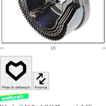
1
/
5
Porovnat