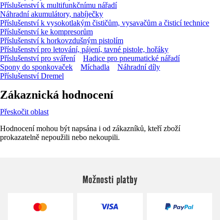
Příslušenství k multifunkčnímu nářadí
Náhradní akumulátory, nabíječky
Příslušenství k vysokotlakým čističům, vysavačům a čisticí technice
Příslušenství ke kompresorům
Příslušenství k horkovzdušným pistolím
Příslušenství pro letování, pájení, tavné pistole, hořáky
Příslušenství pro sváření
Hadice pro pneumatické nářadí
Spony do sponkovaček
Míchadla
Náhradní díly
Příslušenství Dremel
Zákaznická hodnocení
Přeskočit oblast
Hodnocení mohou být napsána i od zákazníků, kteří zboží
prokazatelně nepoužili nebo nekoupili.
Možnosti platby