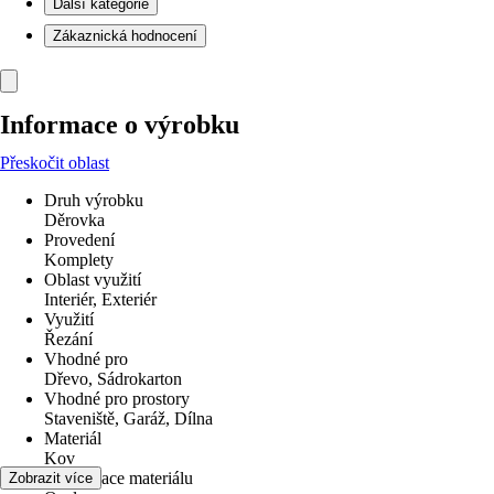
Další kategorie
Zákaznická hodnocení
Informace o výrobku
Přeskočit oblast
Druh výrobku
Děrovka
Provedení
Komplety
Oblast využití
Interiér, Exteriér
Využití
Řezání
Vhodné pro
Dřevo, Sádrokarton
Vhodné pro prostory
Staveniště, Garáž, Dílna
Materiál
Kov
Specifikace materiálu
Zobrazit více