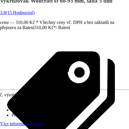
Vykružovák Wolfcraft Ø 60-95 mm, sada 5 dílů
3.8
(15 Hodnocení)
cenu — 310,00 Kč * Všechny ceny vč. DPH a bez nákladů na
přepravu za Balení
310,00 Kč
*
/
Balení
č. výrobku
7665206
Využití
:
Řezání
Specifikace materiálu
:
Ocel
Průměr (od - do)
:
60 mm - 95 mm
Více informací o zboží