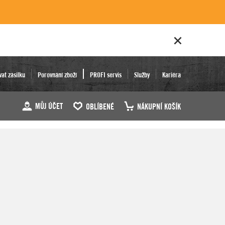
vat zásilku
Porovnání zboží
PROFI servis
Služby
Kariéra
MŮJ ÚČET
OBLÍBENÉ
NÁKUPNÍ KOŠÍK