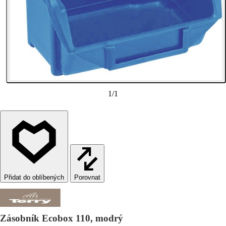
1
/
1
Porovnat
Zásobník Ecobox 110, modrý