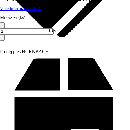
Více informací o zboží
Množství (ks)
1 ks
Prodej přes:
HORNBACH