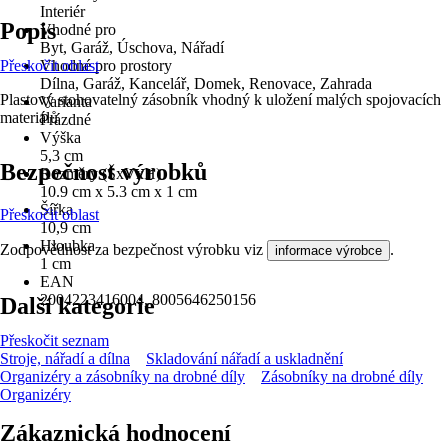
Interiér
Popis
Vhodné pro
Byt, Garáž, Úschova, Nářadí
Přeskočit oblast
Vhodné pro prostory
Dílna, Garáž, Kancelář, Domek, Renovace, Zahrada
Plastový stohovatelný zásobník vhodný k uložení malých spojovacích
Varianta
materiálů
Prázdné
Výška
5,3 cm
Bezpečnost výrobků
Rozměry (ŠxVxH)
10.9 cm x 5.3 cm x 1 cm
Šířka
Přeskočit oblast
10,9 cm
Hloubka
Zodpovědnost za bezpečnost výrobku viz
.
informace výrobce
1 cm
EAN
2004223416004, 8005646250156
Další kategorie
Přeskočit seznam
Stroje, nářadí a dílna
Skladování nářadí a uskladnění
Organizéry a zásobníky na drobné díly
Zásobníky na drobné díly
Organizéry
Zákaznická hodnocení