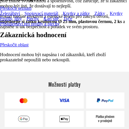
jsou známé svou kvalitou a spolehlivostí, což zaručuje, že si zákazníci
mohou být jisti, že dostávají to nejlepší.
Přeskočit seznam
Železářství
Spojovací materiál
Krytky a zátky
Zátky
Krytky
Pokud hledáte efektivní a estetické řešení pro zakrytí otvorů,
Profily, lišty
Plechy
Kari sítě
Tyče
objednejte si zátku kruhovou Ø 25 mm, plastovou černou, 2 ks
a
Příslušenství pro profily a plechy
zajistěte si tak bezpečnost a pořádek ve svém prostoru.
Zákaznická hodnocení
Přeskočit oblast
Hodnocení mohou být napsána i od zákazníků, kteří zboží
prokazatelně nepoužili nebo nekoupili.
Možnosti platby