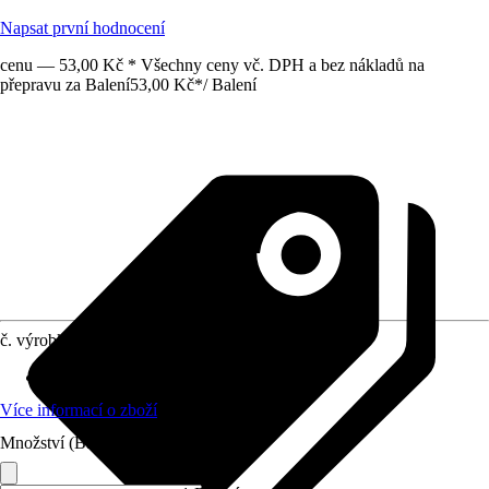
Napsat první hodnocení
cenu — 53,00 Kč * Všechny ceny vč. DPH a bez nákladů na
přepravu za Balení
53,00 Kč
*
/
Balení
č. výrobku
5017442
Průměr
:
25 mm
Více informací o zboží
Množství (Balení)