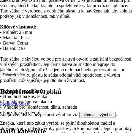
Zátka kruhová Ø 25 mm, plastová černá, 2 ks je ideálním řešením pro
všechny, kteří hledají kvalitní a spolehlivé krytky pro různé aplikace.
Tato zátka je vyrobena z odolného plastu a je navržena tak, aby splnila
potřeby jak v domácnosti, tak v dílně.
Klíčové vlastnosti:
• Průměr: 25 mm
• Materiál: Plast
• Barva: Černá
• Balení: 2 ks
Tato zátka je skvělou volbou pro zakrytí otvorů a zajištění bezpečnosti
v různých prostředích. Její černá barva se snadno integruje do
jakéhokoli designu, ať už se jedná o domácí nebo pracovní prostor.
Díky kvalitnímu plastu je zátka odolná vůči opotřebení a vlivům
Zobrazit více
prostředí, což zajišťuje její dlouhou životnost.
Bezpečnost výrobků
Technická specifikace:
• Hmotnost na kus: lehká
• Povrchová úprava: hladká
Přeskočit oblast
• Vhodné pro: domácnost, dílnu, zahradu
• Použití: krytí otvorů
Zodpovědnost za bezpečnost výrobku viz
.
informace výrobce
Značka, která tuto zátku vyrábí, se pyšní dlouholetou tradicí a
zkušenostmi v oblasti výroby plastových komponentů. Jejich produkty
Další kategorie