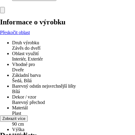
Informace o výrobku
Přeskočit oblast
Druh výrobku
Závěs do dveří
Oblast využití
Interiér, Exteriér
Vhodné pro
Dveře
Základní barva
Šedá, Bílá
Barevný odstín nejsvrchnější lišty
Bílá
Dekor / vzor
Barevný přechod
Materiál
Plast
Šířka
Zobrazit více
90 cm
Výška
210 cm