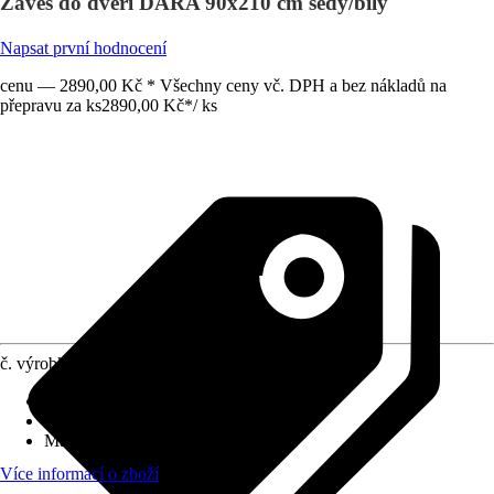
Závěs do dveří DARA 90x210 cm šedý/bílý
Napsat první hodnocení
cenu — 2890,00 Kč * Všechny ceny vč. DPH a bez nákladů na
přepravu za ks
2890,00 Kč
*
/
ks
č. výrobku
8690970
Rozměry (ŠxV)
:
90x210 cm
Základní barva
:
Šedá, Bílá
Materiál
:
Plast
Více informací o zboží