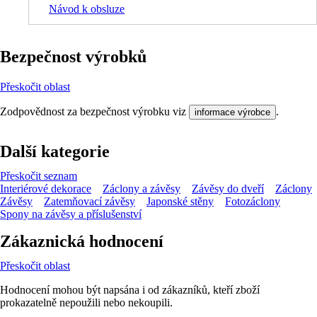
Návod k obsluze
Bezpečnost výrobků
Přeskočit oblast
Zodpovědnost za bezpečnost výrobku viz
.
informace výrobce
Další kategorie
Přeskočit seznam
Interiérové dekorace
Záclony a závěsy
Závěsy do dveří
Záclony
Závěsy
Zatemňovací závěsy
Japonské stěny
Fotozáclony
Spony na závěsy a příslušenství
Zákaznická hodnocení
Přeskočit oblast
Hodnocení mohou být napsána i od zákazníků, kteří zboží
prokazatelně nepoužili nebo nekoupili.