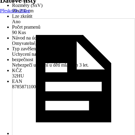
Datové listy
Rozměry (ŠxV)
Přeskočit oblast
90x210 cm
Lze zkrátit
Ano
Počet pramenů
90 Kus
Návod na údržbu
Omyvatelné, Ruční praní
Typ zavěšení
Uchycení na stěnu
bezpečnost
Nebezpečí udušení u dětí mladších 3 let.
KČZ
32HU
EAN
8785871100883