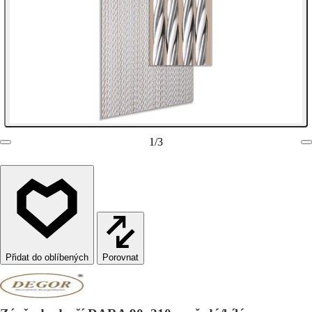
1
/
3
Porovnat