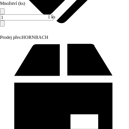
Množství (ks)
1 ks
Prodej přes:
HORNBACH