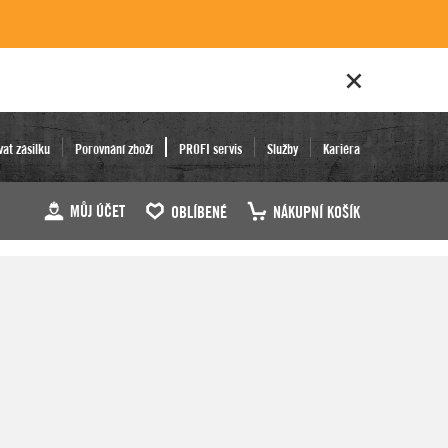
vat zásilku
Porovnání zboží
PROFI servis
Služby
Kariéra
MŮJ ÚČET
OBLÍBENÉ
NÁKUPNÍ KOŠÍK