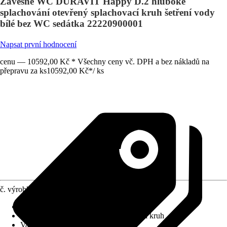
Závěsné WC DURAVIT Happy D.2 hluboké
splachování otevřený splachovací kruh šetření vody
bílé bez WC sedátka 22220900001
Napsat první hodnocení
cenu — 10592,00 Kč * Všechny ceny vč. DPH a bez nákladů na
přepravu za ks
10592,00 Kč
*
/
ks
č. výrobku
6323542
Povrchová úprava
:
Bez povlaku
Splachovací kruh
:
otevřený splachovací kruh
Varianta
:
Hluboké splachování