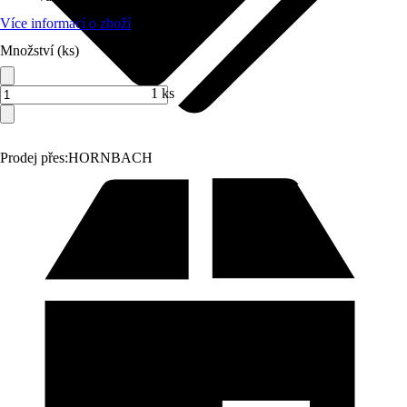
Více informací o zboží
Množství (ks)
1 ks
Prodej přes:
HORNBACH