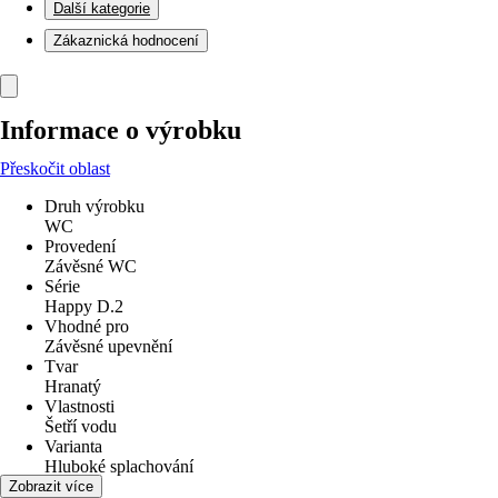
Další kategorie
Zákaznická hodnocení
Informace o výrobku
Přeskočit oblast
Druh výrobku
WC
Provedení
Závěsné WC
Série
Happy D.2
Vhodné pro
Závěsné upevnění
Tvar
Hranatý
Vlastnosti
Šetří vodu
Varianta
Hluboké splachování
Odpad
Zobrazit více