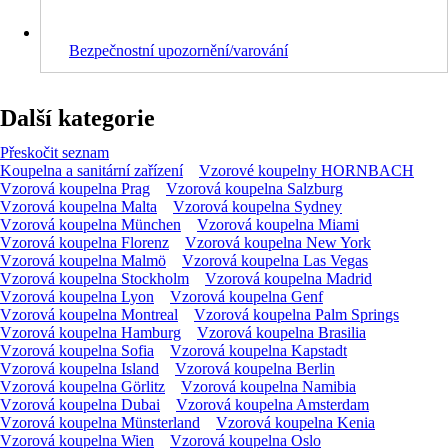
Bezpečnostní upozornění/varování
Další kategorie
Přeskočit seznam
Koupelna a sanitární zařízení
Vzorové koupelny HORNBACH
Vzorová koupelna Prag
Vzorová koupelna Salzburg
Vzorová koupelna Malta
Vzorová koupelna Sydney
Vzorová koupelna München
Vzorová koupelna Miami
Vzorová koupelna Florenz
Vzorová koupelna New York
Vzorová koupelna Malmö
Vzorová koupelna Las Vegas
Vzorová koupelna Stockholm
Vzorová koupelna Madrid
Vzorová koupelna Lyon
Vzorová koupelna Genf
Vzorová koupelna Montreal
Vzorová koupelna Palm Springs
Vzorová koupelna Hamburg
Vzorová koupelna Brasilia
Vzorová koupelna Sofia
Vzorová koupelna Kapstadt
Vzorová koupelna Island
Vzorová koupelna Berlin
Vzorová koupelna Görlitz
Vzorová koupelna Namibia
Vzorová koupelna Dubai
Vzorová koupelna Amsterdam
Vzorová koupelna Münsterland
Vzorová koupelna Kenia
Vzorová koupelna Wien
Vzorová koupelna Oslo