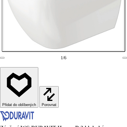
1
/
6
Porovnat