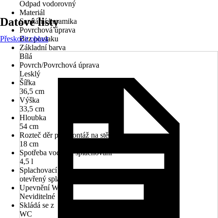
Odpad vodorovný
Materiál
Datové listy
Sanitární keramika
Povrchová úprava
Přeskočit oblast
Bez povlaku
Základní barva
Bílá
Povrch/Povrchová úprava
Lesklý
Šířka
36,5 cm
Výška
33,5 cm
Hloubka
54 cm
Rozteč děr pro montáž na stěnu
18 cm
Spotřeba vody na splachování
4,5 l
Splachovací kruh
otevřený splachovací kruh
Upevnění WC
Neviditelné
Skládá se z
WC