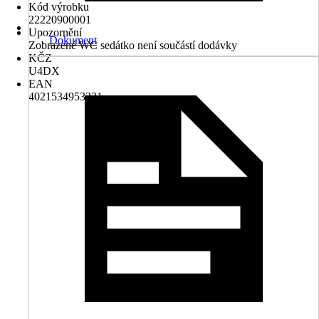
Kód výrobku
22220900001
Upozornění
Dokument
Zobrazené WC sedátko není součástí dodávky
KČZ
U4DX
EAN
4021534953231