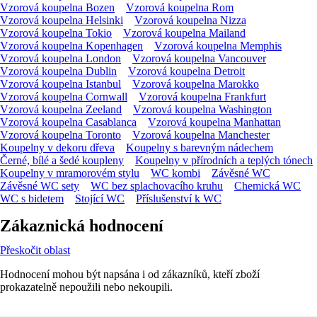
Vzorová koupelna Bozen
Vzorová koupelna Rom
Vzorová koupelna Helsinki
Vzorová koupelna Nizza
Vzorová koupelna Tokio
Vzorová koupelna Mailand
Vzorová koupelna Kopenhagen
Vzorová koupelna Memphis
Vzorová koupelna London
Vzorová koupelna Vancouver
Vzorová koupelna Dublin
Vzorová koupelna Detroit
Vzorová koupelna Istanbul
Vzorová koupelna Marokko
Vzorová koupelna Cornwall
Vzorová koupelna Frankfurt
Vzorová koupelna Zeeland
Vzorová koupelna Washington
Vzorová koupelna Casablanca
Vzorová koupelna Manhattan
Vzorová koupelna Toronto
Vzorová koupelna Manchester
Koupelny v dekoru dřeva
Koupelny s barevným nádechem
Černé, bílé a šedé koupleny
Koupelny v přírodních a teplých tónech
Koupelny v mramorovém stylu
WC kombi
Závěsné WC
Závěsné WC sety
WC bez splachovacího kruhu
Chemická WC
WC s bidetem
Stojící WC
Příslušenství k WC
Zákaznická hodnocení
Přeskočit oblast
Hodnocení mohou být napsána i od zákazníků, kteří zboží
prokazatelně nepoužili nebo nekoupili.