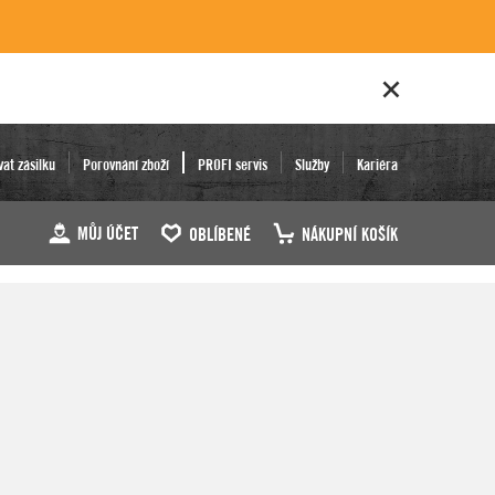
vat zásilku
Porovnání zboží
PROFI servis
Služby
Kariéra
MŮJ ÚČET
OBLÍBENÉ
NÁKUPNÍ KOŠÍK