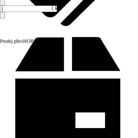
1 ks
Prodej přes:
HORNBACH