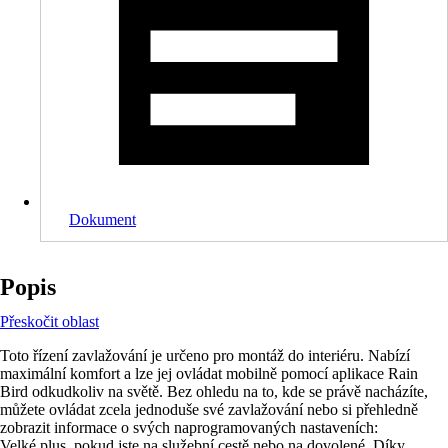
Dokument
Popis
Přeskočit oblast
Toto řízení zavlažování je určeno pro montáž do interiéru. Nabízí
maximální komfort a lze jej ovládat mobilně pomocí aplikace Rain
Bird odkudkoliv na světě. Bez ohledu na to, kde se právě nacházíte,
můžete ovládat zcela jednoduše své zavlažování nebo si přehledně
zobrazit informace o svých naprogramovaných nastaveních:
Velké plus, pokud jste na služební cestě nebo na dovolené. Díky