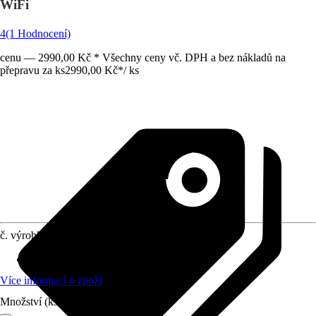
WiFi
4
(1 Hodnocení)
cenu — 2990,00 Kč * Všechny ceny vč. DPH a bez nákladů na
přepravu za ks
2990,00 Kč
*
/
ks
č. výrobku
10512109
pro vodovodní kohoutky s
:
-
Více informací o zboží
Množství (ks)