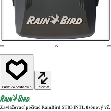
1
/
5
Porovnat
Zavlažovací počítač RainBird ST8I-INTL 8zónový vč.