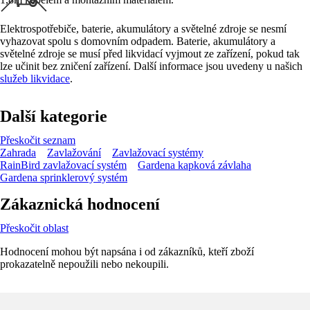
Elektrospotřebiče, baterie, akumulátory a světelné zdroje se nesmí
vyhazovat spolu s domovním odpadem. Baterie, akumulátory a
světelné zdroje se musí před likvidací vyjmout ze zařízení, pokud tak
lze učinit bez zničení zařízení. Další informace jsou uvedeny u našich
služeb likvidace
.
Další kategorie
Přeskočit seznam
Zahrada
Zavlažování
Zavlažovací systémy
RainBird zavlažovací systém
Gardena kapková závlaha
Gardena sprinklerový systém
Zákaznická hodnocení
Přeskočit oblast
Hodnocení mohou být napsána i od zákazníků, kteří zboží
prokazatelně nepoužili nebo nekoupili.