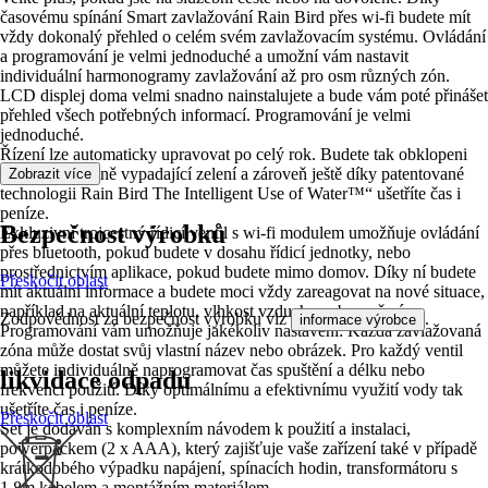
časovému spínání Smart zavlažování Rain Bird přes wi-fi budete mít
vždy dokonalý přehled o celém svém zavlažovacím systému. Ovládání
a programování je velmi jednoduché a umožní vám nastavit
individuální harmonogramy zavlažování až pro osm různých zón.
LCD displej doma velmi snadno nainstalujete a bude vám poté přinášet
přehled všech potřebných informací. Programování je velmi
jednoduché.
Řízení lze automaticky upravovat po celý rok. Budete tak obklopeni
zdravou a krásně vypadající zelení a zároveň ještě díky patentované
Zobrazit více
technologii Rain Bird The Intelligent Use of Water™“ ušetříte čas i
peníze.
Bezpečnost výrobků
Exkluzivní trojcestný řídicí ventil s wi-fi modulem umožňuje ovládání
přes bluetooth, pokud budete v dosahu řídicí jednotky, nebo
prostřednictvím aplikace, pokud budete mimo domov. Díky ní budete
Přeskočit oblast
mít aktuální informace a budete moci vždy zareagovat na nové situace,
například na aktuální teplotu, vlhkost vzduchu nebo počasí.
Zodpovědnost za bezpečnost výrobku viz
.
informace výrobce
Programování vám umožňuje jakékoliv nastavení: Každá zavlažovaná
zóna může dostat svůj vlastní název nebo obrázek. Pro každý ventil
můžete individuálně naprogramovat čas spuštění a délku nebo
likvidace odpadu
frekvenci použití. Díky optimálnímu a efektivnímu využití vody tak
ušetříte čas i peníze.
Přeskočit oblast
Set je dodáván s komplexním návodem k použití a instalaci,
powerpackem (2 x AAA), který zajišťuje vaše zařízení také v případě
krátkodobého výpadku napájení, spínacích hodin, transformátoru s
1,8m kabelem a montážním materiálem.