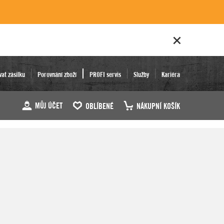
vat zásilku
Porovnání zboží
PROFI servis
Služby
Kariéra
MŮJ ÚČET
OBLÍBENÉ
NÁKUPNÍ KOŠÍK