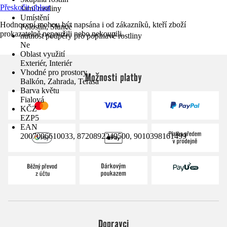
Přeskočit oblast
Jarní rostliny
Umístění
Hodnocení mohou být napsána i od zákazníků, kteří zboží
Polostín, Slunce
prokazatelně nepoužili nebo nekoupili.
nutnost podpěry pro popínavé rostliny
Ne
Oblast využití
Exteriér, Interiér
Vhodné pro prostory
Možnosti platby
Balkón, Zahrada, Terasa
Barva květu
Fialová
KČZ
EZP5
EAN
2007006610033, 8720892249500, 9010398161499
Dopravci