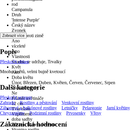
rod
Campanula
Druh
'Intense Purple'
Český název
Zvonek
odolné proti zimě
Zobrazit více
Ano
víceleté
Popis
Ano
Vlastnosti
Přeskočit oblast
Snadno se udržuje, Trvalky
Květ
Mnoho květů, velmi bujně kvetoucí
Ano
Doba květu
Únor, Březen, Duben, Květen, Červen, Červenec, Srpen
Další kategorie
Okrasné plody
Ne
Přeskočit seznam
Průměr květináče
Zahrada
Rostliny a pěstování
Venkovní rostliny
12 cm
Záhonové a balkónové rostliny
Letničky
Pelargonie
Jarní květiny
Tvar růstu
Chryzantémy
Podzimní rostliny
Prvosenky
Vřesy
Vzpřímené
doba sadby
Zákaznická hodnocení
Březen, Duben, Květen
Skupina rostlin