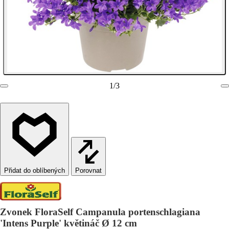
1
/
3
Porovnat
Zvonek FloraSelf Campanula portenschlagiana
'Intens Purple' květináč Ø 12 cm