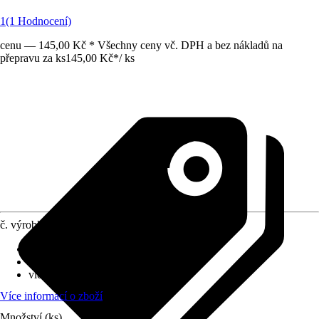
1
(1 Hodnocení)
cenu — 145,00 Kč * Všechny ceny vč. DPH a bez nákladů na
přepravu za ks
145,00 Kč
*
/
ks
č. výrobku
6698187
Průměr květináče
:
12 cm
Umístění
:
Polostín, Slunce
víceleté
:
Ano
Více informací o zboží
Množství (ks)