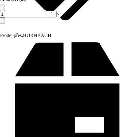
1 ks
Prodej přes:
HORNBACH