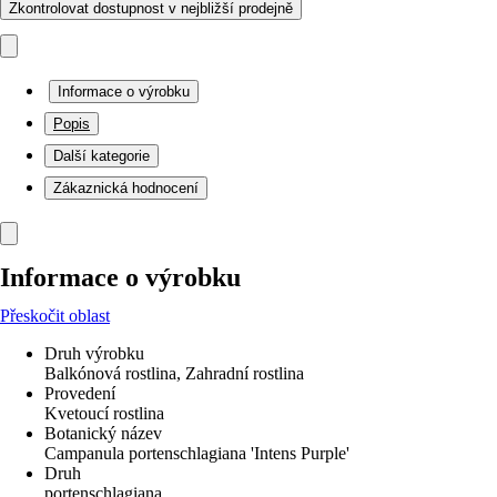
Zkontrolovat dostupnost v nejbližší prodejně
Informace o výrobku
Popis
Další kategorie
Zákaznická hodnocení
Informace o výrobku
Přeskočit oblast
Druh výrobku
Balkónová rostlina, Zahradní rostlina
Provedení
Kvetoucí rostlina
Botanický název
Campanula portenschlagiana 'Intens Purple'
Druh
portenschlagiana