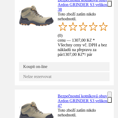
Ardon GRINDER S3 velikost
38
Toto zboží zatím nikdo
nehodnotil.
(
0
)
cenu — 1307,00 Kč *
Všechny ceny vč. DPH a bez
nákladů na přepravu za
pár
1307,00 Kč
*
/
pár
Koupit on-line
Nelze rezervovat
Bezpečnostní kotníková obuv
Ardon GRINDER S3 velikost
47
Toto zboží zatím nikdo
nehodnotil.