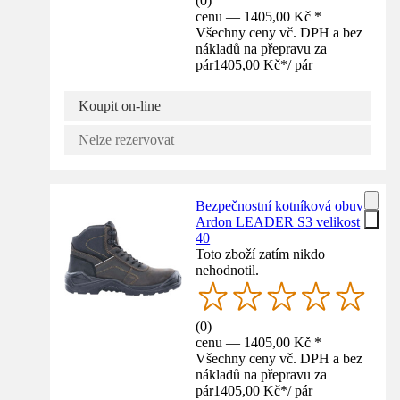
(
0
)
cenu — 1405,00 Kč *
Všechny ceny vč. DPH a bez
nákladů na přepravu za
pár
1405,00 Kč
*
/
pár
Koupit on-line
Nelze rezervovat
Bezpečnostní kotníková obuv
Ardon LEADER S3 velikost
40
Toto zboží zatím nikdo
nehodnotil.
(
0
)
cenu — 1405,00 Kč *
Všechny ceny vč. DPH a bez
nákladů na přepravu za
pár
1405,00 Kč
*
/
pár