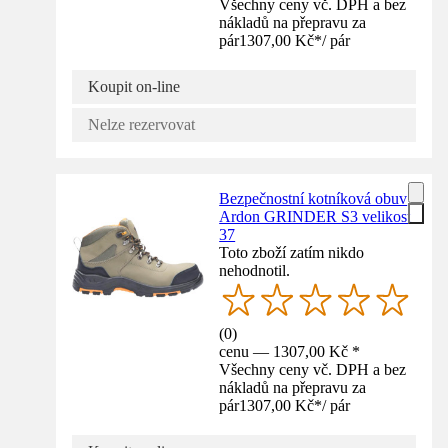
Všechny ceny vč. DPH a bez
nákladů na přepravu za
pár
1307,00 Kč
*
/
pár
Koupit on-line
Nelze rezervovat
Bezpečnostní kotníková obuv
Ardon GRINDER S3 velikost
37
Toto zboží zatím nikdo
nehodnotil.
(
0
)
cenu — 1307,00 Kč *
Všechny ceny vč. DPH a bez
nákladů na přepravu za
pár
1307,00 Kč
*
/
pár