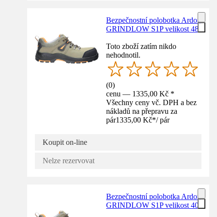
Bezpečnostní polobotka Ardon
GRINDLOW S1P velikost 48
Toto zboží zatím nikdo
nehodnotil.
(
0
)
cenu — 1335,00 Kč *
Všechny ceny vč. DPH a bez
nákladů na přepravu za
pár
1335,00 Kč
*
/
pár
Koupit on-line
Nelze rezervovat
Bezpečnostní polobotka Ardon
GRINDLOW S1P velikost 40