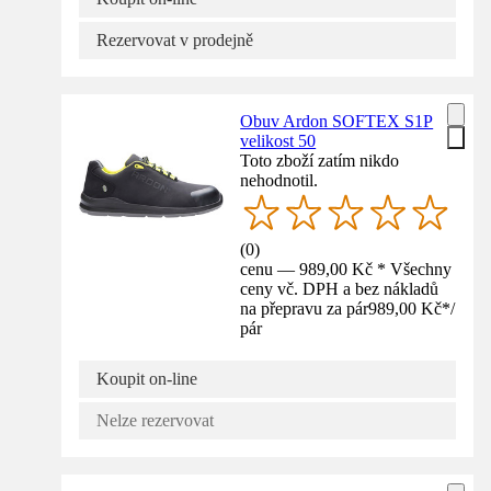
Rezervovat v prodejně
Obuv Ardon SOFTEX S1P
velikost 50
Toto zboží zatím nikdo
nehodnotil.
(
0
)
cenu — 989,00 Kč * Všechny
ceny vč. DPH a bez nákladů
na přepravu za pár
989,00 Kč
*
/
pár
Koupit on-line
Nelze rezervovat