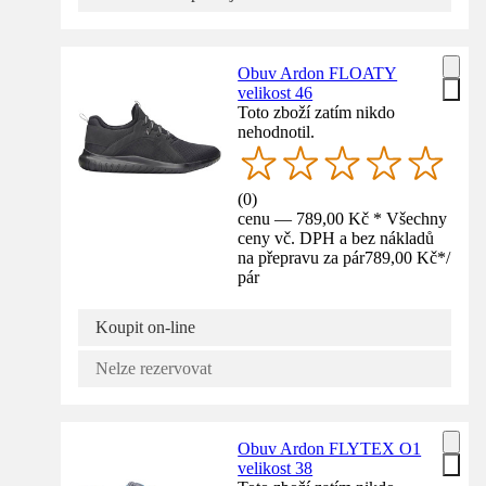
Obuv Ardon FLOATY
velikost 46
Toto zboží zatím nikdo
nehodnotil.
(
0
)
cenu — 789,00 Kč * Všechny
ceny vč. DPH a bez nákladů
na přepravu za pár
789,00 Kč
*
/
pár
Koupit on-line
Nelze rezervovat
Obuv Ardon FLYTEX O1
velikost 38