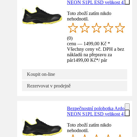
NEON S1PL ESD velikost 43
Toto zboží zatím nikdo
nehodnotil.
(
0
)
cenu — 1499,00 Kč *
Všechny ceny vč. DPH a bez
nákladů na přepravu za
pár
1499,00 Kč
*
/
pár
Koupit on-line
Rezervovat v prodejně
Bezpečnostní polobotka Ardon
NEON S1PL ESD velikost 41
Toto zboží zatím nikdo
nehodnotil.