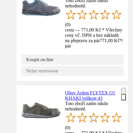
Toto zboží zatím nikdo
nehodnotil.
(
0
)
cenu — 771,00 Kč * Všechny
ceny vč. DPH a bez nákladů
na přepravu za pár
771,00 Kč
*
/
pár
Koupit on-line
Nelze rezervovat
Obuv Ardon FLYTEX O1
KHAKI velikost 43
Toto zboží zatím nikdo
nehodnotil.
(
0
)
cenu — 771,00 Kč * Všechny