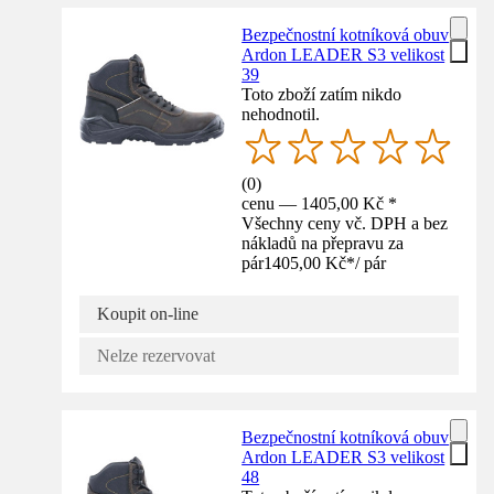
Bezpečnostní kotníková obuv
Ardon LEADER S3 velikost
39
Toto zboží zatím nikdo
nehodnotil.
(
0
)
cenu — 1405,00 Kč *
Všechny ceny vč. DPH a bez
nákladů na přepravu za
pár
1405,00 Kč
*
/
pár
Koupit on-line
Nelze rezervovat
Bezpečnostní kotníková obuv
Ardon LEADER S3 velikost
48