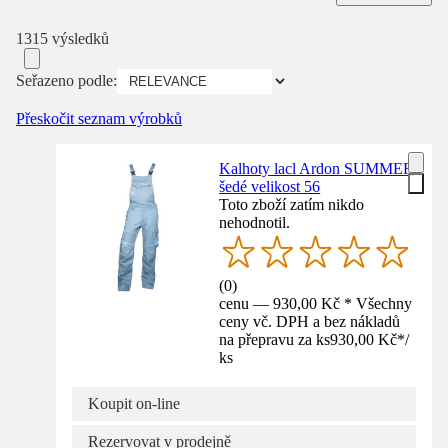
1315 výsledků
Seřazeno podle:
Přeskočit seznam výrobků
Kalhoty lacl Ardon SUMMER
šedé velikost 56
Toto zboží zatím nikdo
nehodnotil.
(
0
)
cenu — 930,00 Kč * Všechny
ceny vč. DPH a bez nákladů
na přepravu za ks
930,00 Kč
*
/
ks
Koupit on-line
Rezervovat v prodejně