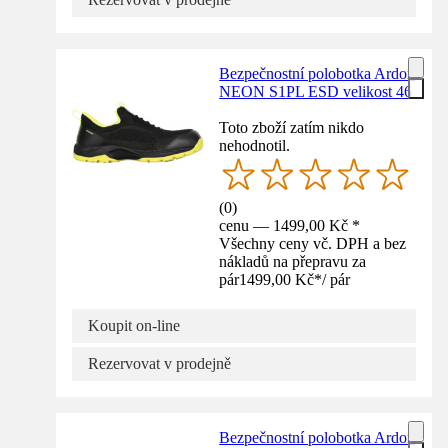
Bezpečnostní polobotka Ardon
NEON S1PL ESD velikost 46
Toto zboží zatím nikdo
nehodnotil.
(
0
)
cenu — 1499,00 Kč *
Všechny ceny vč. DPH a bez
nákladů na přepravu za
pár
1499,00 Kč
*
/
pár
Koupit on-line
Rezervovat v prodejně
Bezpečnostní polobotka Ardon