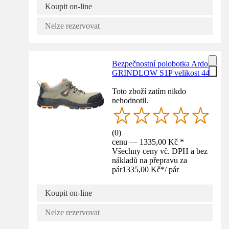
Koupit on-line
Nelze rezervovat
Bezpečnostní polobotka Ardon
GRINDLOW S1P velikost 44
Toto zboží zatím nikdo
nehodnotil.
(
0
)
cenu — 1335,00 Kč *
Všechny ceny vč. DPH a bez
nákladů na přepravu za
pár
1335,00 Kč
*
/
pár
Koupit on-line
Nelze rezervovat