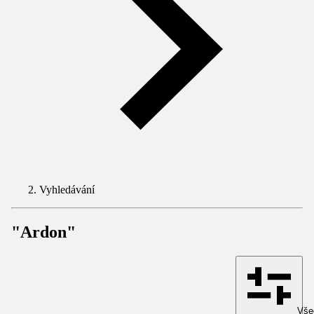
Vyhledávání
"Ardon"
Všec