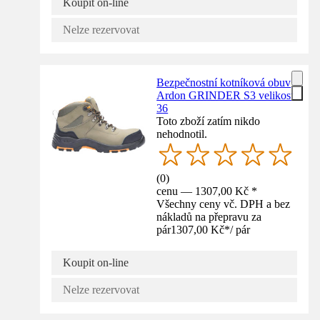
Koupit on-line
Nelze rezervovat
Bezpečnostní kotníková obuv
Ardon GRINDER S3 velikost
36
Toto zboží zatím nikdo
nehodnotil.
(
0
)
cenu — 1307,00 Kč *
Všechny ceny vč. DPH a bez
nákladů na přepravu za
pár
1307,00 Kč
*
/
pár
Koupit on-line
Nelze rezervovat