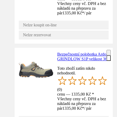
Všechny ceny vč. DPH a bez
nákladů na přepravu za
pár
1335,00 Kč
*
/
pár
Nelze koupit on-line
Nelze rezervovat
Bezpečnostní polobotka Ardon
GRINDLOW S1P velikost 36
Toto zboží zatím nikdo
nehodnotil.
(
0
)
cenu — 1335,00 Kč *
Všechny ceny vč. DPH a bez
nákladů na přepravu za
pár
1335,00 Kč
*
/
pár