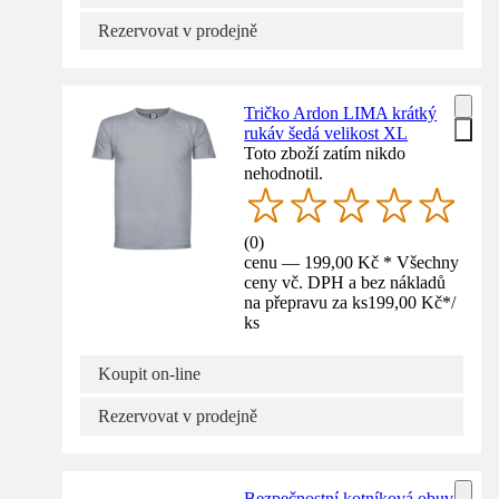
Rezervovat v prodejně
Tričko Ardon LIMA krátký
rukáv šedá velikost XL
Toto zboží zatím nikdo
nehodnotil.
(
0
)
cenu — 199,00 Kč * Všechny
ceny vč. DPH a bez nákladů
na přepravu za ks
199,00 Kč
*
/
ks
Koupit on-line
Rezervovat v prodejně
Bezpečnostní kotníková obuv