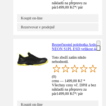
nákladů na přepravu za
pár
1499,00 Kč
*
/
pár
Koupit on-line
Rezervovat v prodejně
Bezpečnostní polobotka Ardon
NEON S1PL ESD velikost 44
Toto zboží zatím nikdo
nehodnotil.
(
0
)
cenu — 1499,00 Kč *
Všechny ceny vč. DPH a bez
nákladů na přepravu za
pár
1499,00 Kč
*
/
pár
Koupit on-line