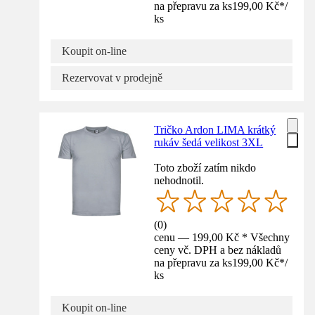
na přepravu za ks
199,00 Kč
*
/
ks
Koupit on-line
Rezervovat v prodejně
Tričko Ardon LIMA krátký
rukáv šedá velikost 3XL
Toto zboží zatím nikdo
nehodnotil.
(
0
)
cenu — 199,00 Kč * Všechny
ceny vč. DPH a bez nákladů
na přepravu za ks
199,00 Kč
*
/
ks
Koupit on-line