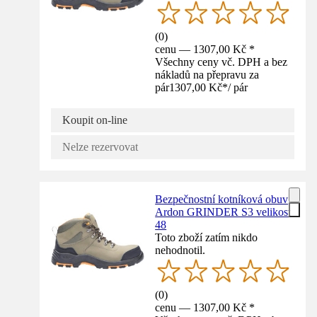
(
0
)
cenu — 1307,00 Kč *
Všechny ceny vč. DPH a bez
nákladů na přepravu za
pár
1307,00 Kč
*
/
pár
Koupit on-line
Nelze rezervovat
Bezpečnostní kotníková obuv
Ardon GRINDER S3 velikost
48
Toto zboží zatím nikdo
nehodnotil.
(
0
)
cenu — 1307,00 Kč *