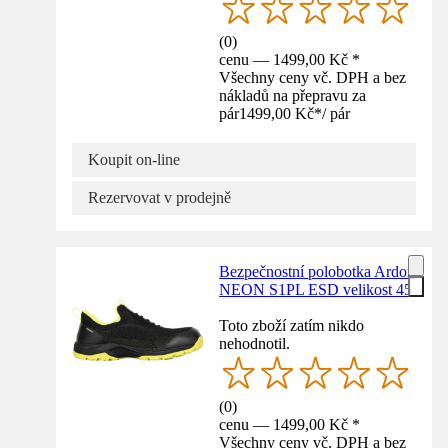
(
0
)
cenu — 1499,00 Kč *
Všechny ceny vč. DPH a bez
nákladů na přepravu za
pár
1499,00 Kč
*
/
pár
Koupit on-line
Rezervovat v prodejně
Bezpečnostní polobotka Ardon
NEON S1PL ESD velikost 45
Toto zboží zatím nikdo
nehodnotil.
(
0
)
cenu — 1499,00 Kč *
Všechny ceny vč. DPH a bez