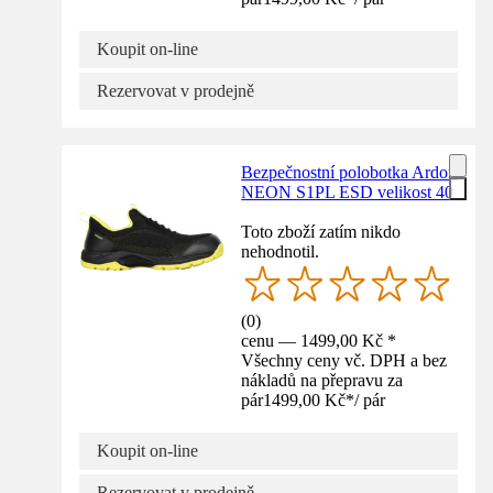
Koupit on-line
Rezervovat v prodejně
Bezpečnostní polobotka Ardon
NEON S1PL ESD velikost 40
Toto zboží zatím nikdo
nehodnotil.
(
0
)
cenu — 1499,00 Kč *
Všechny ceny vč. DPH a bez
nákladů na přepravu za
pár
1499,00 Kč
*
/
pár
Koupit on-line
Rezervovat v prodejně