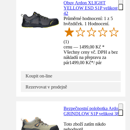
Obuv Ardon XLIGHT
YELLOW ESD S1P velikost
42
Průměrné hodnocení: 1 z 5
hvězdiček. 1 Hodnocení.
(
1
)
cenu — 1499,00 Kč *
Všechny ceny vč. DPH a bez
nákladů na přepravu za
pár
1499,00 Kč
*
/
pár
Koupit on-line
Rezervovat v prodejně
Bezpečnostní polobotka Ardon
GRINDLOW S1P velikost 38
Toto zboží zatím nikdo
nehodnotil.