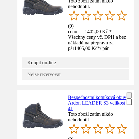
Toto zboží zatím nikdo
nehodnotil.
(
0
)
cenu — 1405,00 Kč *
Všechny ceny vč. DPH a bez
nákladů na přepravu za
pár
1405,00 Kč
*
/
pár
Koupit on-line
Nelze rezervovat
Bezpečnostní kotníková obuv
Ardon LEADER S3 velikost
41
Toto zboží zatím nikdo
nehodnotil.