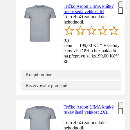
Tričko Ardon LIMA krátký
rukáv šedá velikost M
Toto zboží zatím nikdo
nehodnotil.
(
0
)
cenu — 199,00 Kč * Všechny
ceny vč. DPH a bez nákladů
na přepravu za ks
199,00 Kč
*
/
ks
Koupit on-line
Rezervovat v prodejně
Tričko Ardon LIMA krátký
rukáv šedá velikost 2XL
Toto zboží zatím nikdo
nehodnotil.