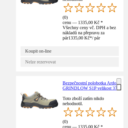
(
0
)
cenu — 1335,00 Kč *
Všechny ceny vč. DPH a bez
nákladů na přepravu za
pár
1335,00 Kč
*
/
pár
Koupit on-line
Nelze rezervovat
Bezpečnostní polobotka Ardon
GRINDLOW S1P velikost 37
Toto zboží zatím nikdo
nehodnotil.
(
0
)
cenu — 1335,00 Kč *