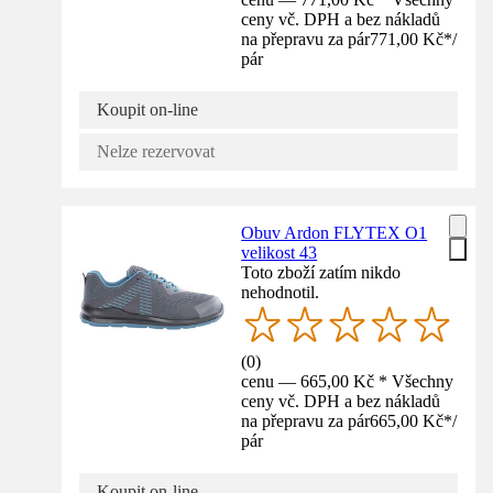
ceny vč. DPH a bez nákladů
na přepravu za pár
771,00 Kč
*
/
pár
Koupit on-line
Nelze rezervovat
Obuv Ardon FLYTEX O1
velikost 43
Toto zboží zatím nikdo
nehodnotil.
(
0
)
cenu — 665,00 Kč * Všechny
ceny vč. DPH a bez nákladů
na přepravu za pár
665,00 Kč
*
/
pár
Koupit on-line