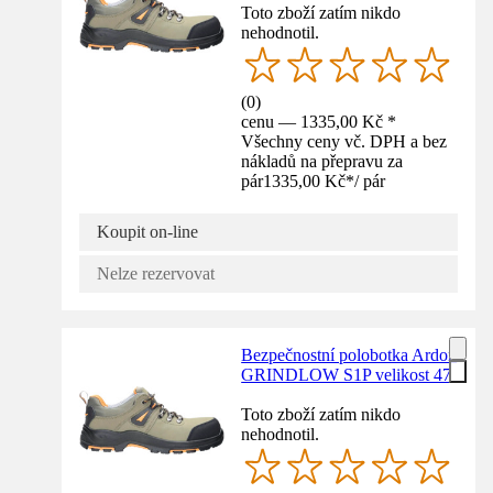
Toto zboží zatím nikdo
nehodnotil.
(
0
)
cenu — 1335,00 Kč *
Všechny ceny vč. DPH a bez
nákladů na přepravu za
pár
1335,00 Kč
*
/
pár
Koupit on-line
Nelze rezervovat
Bezpečnostní polobotka Ardon
GRINDLOW S1P velikost 47
Toto zboží zatím nikdo
nehodnotil.