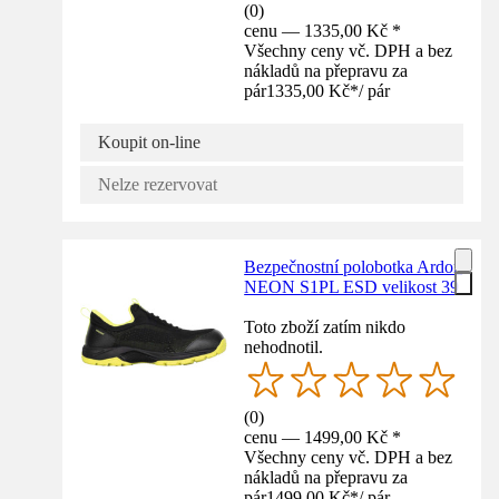
(
0
)
cenu — 1335,00 Kč *
Všechny ceny vč. DPH a bez
nákladů na přepravu za
pár
1335,00 Kč
*
/
pár
Koupit on-line
Nelze rezervovat
Bezpečnostní polobotka Ardon
NEON S1PL ESD velikost 39
Toto zboží zatím nikdo
nehodnotil.
(
0
)
cenu — 1499,00 Kč *
Všechny ceny vč. DPH a bez
nákladů na přepravu za
pár
1499,00 Kč
*
/
pár