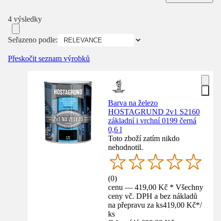
4 výsledky
Seřazeno podle:
Přeskočit seznam výrobků
Barva na železo
HOSTAGRUND 2v1 S2160
základní i vrchní 0199 černá
0,6 l
Toto zboží zatím nikdo
nehodnotil.
(
0
)
cenu — 419,00 Kč * Všechny
ceny vč. DPH a bez nákladů
na přepravu za ks
419,00 Kč
*
/
ks