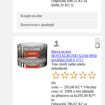
Odpovídá 698,33 Kč za
l
(
698,33 Kč
/
l
)
Koupit on-line
Rezervovat v prodejně
Barva na kov
HOSTAGRUND S2160 0950
kovářská čerň 0,375 l
Toto zboží zatím nikdo
nehodnotil.
(
0
)
cenu — 295,00 Kč * Všechny
ceny vč. DPH a bez nákladů
na přepravu za ks
295,00 Kč
*
/
ks
Odpovídá 786,67 Kč za