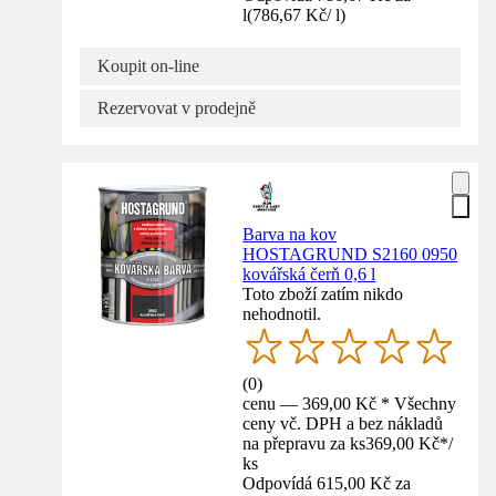
l
(
786,67 Kč
/
l
)
Koupit on-line
Rezervovat v prodejně
Barva na kov
HOSTAGRUND S2160 0950
kovářská čerň 0,6 l
Toto zboží zatím nikdo
nehodnotil.
(
0
)
cenu — 369,00 Kč * Všechny
ceny vč. DPH a bez nákladů
na přepravu za ks
369,00 Kč
*
/
ks
Odpovídá 615,00 Kč za