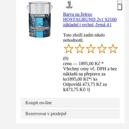
Barva na železo
HOSTAGRUND 2v1 S2160
základní i vrchní, černá 4 l
Toto zboží zatím nikdo
nehodnotil.
(
0
)
cenu — 1895,00 Kč *
Všechny ceny vč. DPH a bez
nákladů na přepravu za
ks
1895,00 Kč
*
/
ks
Odpovídá 473,75 Kč za
l
(
473,75 Kč
/
l
)
Koupit on-line
Rezervovat v prodejně