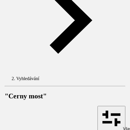
Vyhledávání
"Cerny most"
Všec