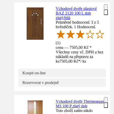
Vchodové dveře plastové
BAZ 2120 100 L dub
zlatý/bílá
Průměrné hodnocení: 3 z 5
hvězdiček. 1 Hodnocení.
(
1
)
cenu — 7505,00 Kč *
Všechny ceny vč. DPH a bez
nákladů na přepravu za
ks
7505,00 Kč
*
/
ks
Koupit on-line
Rezervovat v prodejně
Vchodové dveře Thermoguard
M3 100 P zlatý dub
Toto zboží zatím nikdo