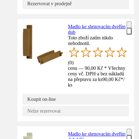
Rezervovat v prodejně
Madlo ke shrnovacím dveřím
dub
Toto zboží zatím nikdo
nehodnotil.
(
0
)
cenu — 90,00 Kč * Všechny
ceny vč. DPH a bez nákladů
na přepravu za ks
90,00 Kč
*
/
ks
Koupit on-line
Nelze rezervovat
Madlo ke shrnovacím dveřím