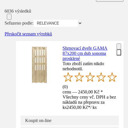
6036 výsledků
Seřazeno podle:
Přeskočit seznam výrobků
Shrnovací dveře GAMA
87x200 cm dub sonoma
prosklené
Toto zboží zatím nikdo
nehodnotil.
(
0
)
cenu — 2450,00 Kč *
Všechny ceny vč. DPH a bez
nákladů na přepravu za
ks
2450,00 Kč
*
/
ks
Koupit on-line