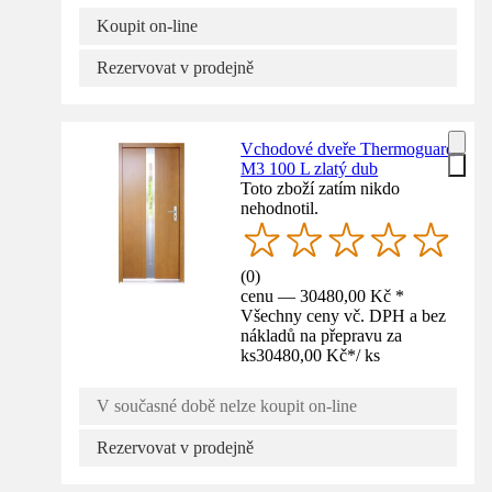
Koupit on-line
Rezervovat v prodejně
Vchodové dveře Thermoguard
M3 100 L zlatý dub
Toto zboží zatím nikdo
nehodnotil.
(
0
)
cenu — 30480,00 Kč *
Všechny ceny vč. DPH a bez
nákladů na přepravu za
ks
30480,00 Kč
*
/
ks
V současné době nelze koupit on-line
Rezervovat v prodejně