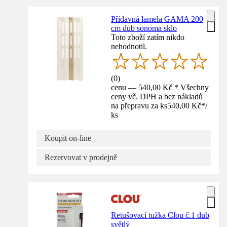
Přídavná lamela GAMA 200
cm dub sonoma sklo
Toto zboží zatím nikdo
nehodnotil.
(
0
)
cenu — 540,00 Kč * Všechny
ceny vč. DPH a bez nákladů
na přepravu za ks
540,00 Kč
*
/
ks
Koupit on-line
Rezervovat v prodejně
Retušovací tužka Clou č.1 dub
světlý