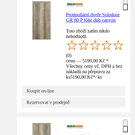
Protipožární dveře Solodoor
GR 80 P fólie dub canyon
Toto zboží zatím nikdo
nehodnotil.
(
0
)
cenu — 5190,00 Kč *
Všechny ceny vč. DPH a bez
nákladů na přepravu za
ks
5190,00 Kč
*
/
ks
Koupit on-line
Rezervovat v prodejně