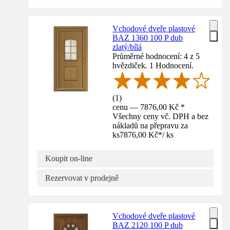
Vchodové dveře plastové
BAZ 1360 100 P dub
zlatý/bílá
Průměrné hodnocení: 4 z 5
hvězdiček. 1 Hodnocení.
(
1
)
cenu — 7876,00 Kč *
Všechny ceny vč. DPH a bez
nákladů na přepravu za
ks
7876,00 Kč
*
/
ks
Koupit on-line
Rezervovat v prodejně
Vchodové dveře plastové
BAZ 2120 100 P dub