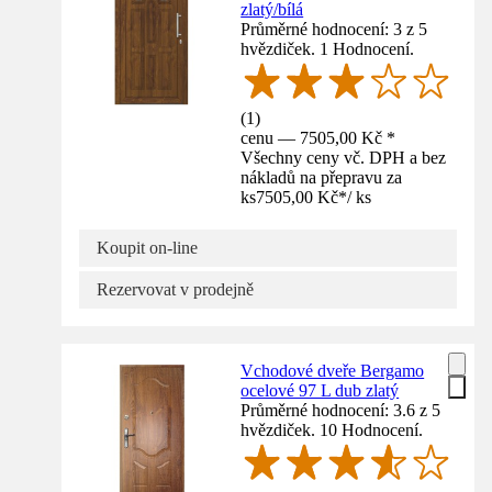
zlatý/bílá
Průměrné hodnocení: 3 z 5
hvězdiček. 1 Hodnocení.
(
1
)
cenu — 7505,00 Kč *
Všechny ceny vč. DPH a bez
nákladů na přepravu za
ks
7505,00 Kč
*
/
ks
Koupit on-line
Rezervovat v prodejně
Vchodové dveře Bergamo
ocelové 97 L dub zlatý
Průměrné hodnocení: 3.6 z 5
hvězdiček. 10 Hodnocení.