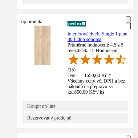
Top produkt
Interiérové dveře Single 1 plné
80 L dub sonoma
Průměrné hodnocení: 4.5 z 5
hvězdiček. 15 Hodnocení.
(
15
)
cenu — 1650,00 Kč *
Všechny ceny vč. DPH a bez
nákladů na přepravu za
ks
1650,00 Kč
*
/
ks
Koupit on-line
Rezervovat v prodejně