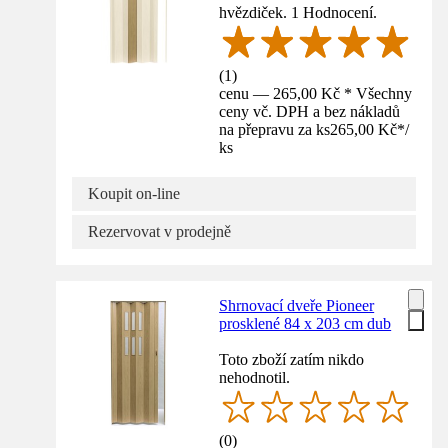
hvězdiček. 1 Hodnocení.
(
1
)
cenu — 265,00 Kč * Všechny
ceny vč. DPH a bez nákladů
na přepravu za ks
265,00 Kč
*
/
ks
Koupit on-line
Rezervovat v prodejně
Shrnovací dveře Pioneer
prosklené 84 x 203 cm dub
Toto zboží zatím nikdo
nehodnotil.
(
0
)