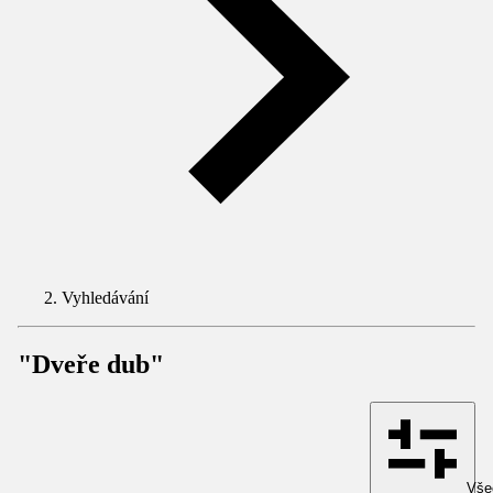
Vyhledávání
"Dveře dub"
Všec