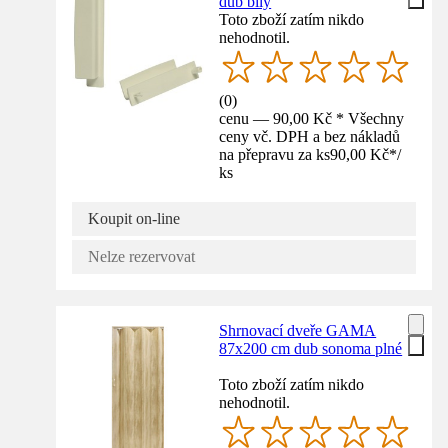
dub bílý
Toto zboží zatím nikdo
nehodnotil.
(
0
)
cenu — 90,00 Kč * Všechny
ceny vč. DPH a bez nákladů
na přepravu za ks
90,00 Kč
*
/
ks
Koupit on-line
Nelze rezervovat
Shrnovací dveře GAMA
87x200 cm dub sonoma plné
Toto zboží zatím nikdo
nehodnotil.