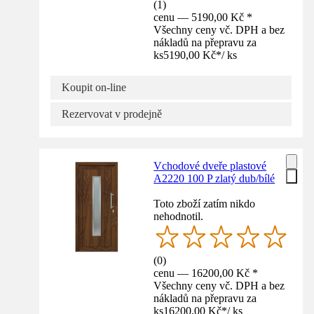
(
1
)
cenu — 5190,00 Kč *
Všechny ceny vč. DPH a bez
nákladů na přepravu za
ks
5190,00 Kč
*
/
ks
Koupit on-line
Rezervovat v prodejně
Vchodové dveře plastové
A2220 100 P zlatý dub/bílé
Toto zboží zatím nikdo
nehodnotil.
(
0
)
cenu — 16200,00 Kč *
Všechny ceny vč. DPH a bez
nákladů na přepravu za
ks
16200,00 Kč
*
/
ks