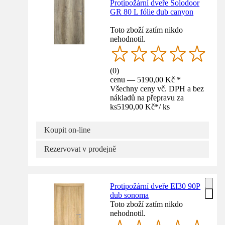
Protipožární dveře Solodoor
GR 80 L fólie dub canyon
Toto zboží zatím nikdo
nehodnotil.
(
0
)
cenu — 5190,00 Kč *
Všechny ceny vč. DPH a bez
nákladů na přepravu za
ks
5190,00 Kč
*
/
ks
Koupit on-line
Rezervovat v prodejně
Protipožární dveře EI30 90P
dub sonoma
Toto zboží zatím nikdo
nehodnotil.