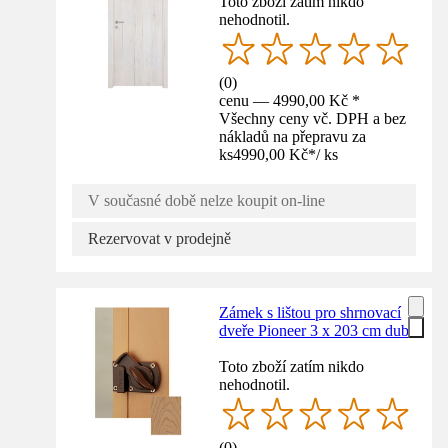
Toto zboží zatím nikdo
nehodnotil.
(
0
)
cenu — 4990,00 Kč *
Všechny ceny vč. DPH a bez
nákladů na přepravu za
ks
4990,00 Kč
*
/
ks
V současné době nelze koupit on-line
Rezervovat v prodejně
Zámek s lištou pro shrnovací
dveře Pioneer 3 x 203 cm dub
Toto zboží zatím nikdo
nehodnotil.
(
0
)