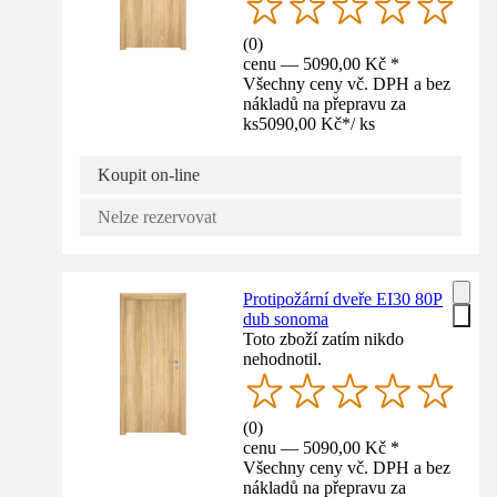
(
0
)
cenu — 5090,00 Kč *
Všechny ceny vč. DPH a bez
nákladů na přepravu za
ks
5090,00 Kč
*
/
ks
Koupit on-line
Nelze rezervovat
Protipožární dveře EI30 80P
dub sonoma
Toto zboží zatím nikdo
nehodnotil.
(
0
)
cenu — 5090,00 Kč *
Všechny ceny vč. DPH a bez
nákladů na přepravu za