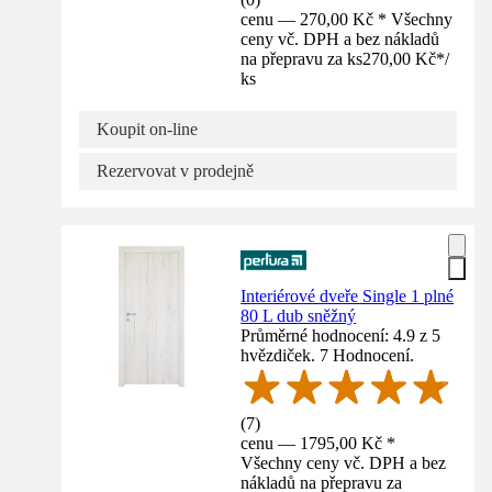
cenu — 270,00 Kč * Všechny
ceny vč. DPH a bez nákladů
na přepravu za ks
270,00 Kč
*
/
ks
Koupit on-line
Rezervovat v prodejně
Interiérové dveře Single 1 plné
80 L dub sněžný
Průměrné hodnocení: 4.9 z 5
hvězdiček. 7 Hodnocení.
(
7
)
cenu — 1795,00 Kč *
Všechny ceny vč. DPH a bez
nákladů na přepravu za