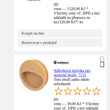
(
0
)
cenu — 1520,00 Kč *
Všechny ceny vč. DPH a bez
nákladů na přepravu za
ks
1520,00 Kč
*
/
ks
Koupit on-line
Rezervovat v prodejně
Nábytková úchytka pro
posuvné dveře, 7151
Toto zboží zatím nikdo
nehodnotil.
(
0
)
cenu — 39,00 Kč * Všechny
ceny vč. DPH a bez nákladů