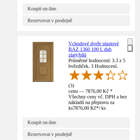
Koupit on-line
Rezervovat v prodejně
Vchodové dveře plastové
BAZ 1360 100 L dub
zlatý/bílá
Průměrné hodnocení: 3.3 z 5
hvězdiček. 3 Hodnocení.
(
3
)
cenu — 7876,00 Kč *
Všechny ceny vč. DPH a bez
nákladů na přepravu za
ks
7876,00 Kč
*
/
ks
Koupit on-line
Rezervovat v prodejně