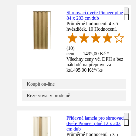
Shrnovací dveře Pioneer plné
84 x 203 cm dub
Průměrné hodnocení: 4 z 5
hvězdiček. 10 Hodnocení.
(
10
)
cenu — 1495,00 Kč *
Všechny ceny vč. DPH a bez
nákladů na přepravu za
ks
1495,00 Kč
*
/
ks
Koupit on-line
Rezervovat v prodejně
Přídavná lamela pro shrnovací
dveře Pioneer plné 12 x 203
cm dub
Průměrné hodnocení: 5 z 5