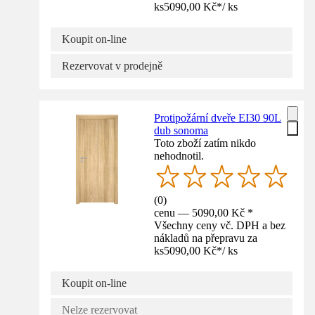
ks
5090,00 Kč
*
/
ks
Koupit on-line
Rezervovat v prodejně
Protipožární dveře EI30 90L
dub sonoma
Toto zboží zatím nikdo
nehodnotil.
(
0
)
cenu — 5090,00 Kč *
Všechny ceny vč. DPH a bez
nákladů na přepravu za
ks
5090,00 Kč
*
/
ks
Koupit on-line
Nelze rezervovat