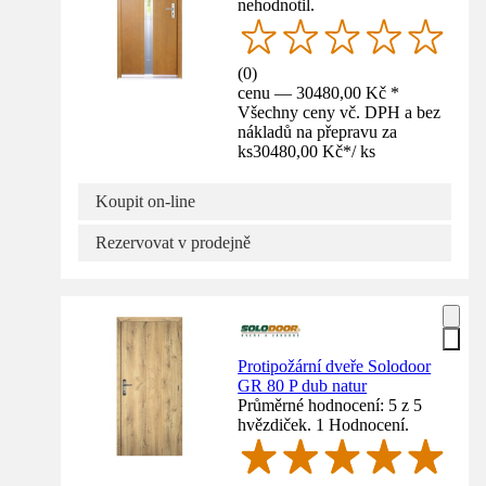
nehodnotil.
(
0
)
cenu — 30480,00 Kč *
Všechny ceny vč. DPH a bez
nákladů na přepravu za
ks
30480,00 Kč
*
/
ks
Koupit on-line
Rezervovat v prodejně
Protipožární dveře Solodoor
GR 80 P dub natur
Průměrné hodnocení: 5 z 5
hvězdiček. 1 Hodnocení.