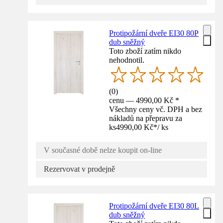
Protipožární dveře EI30 80P
dub sněžný
Toto zboží zatím nikdo
nehodnotil.
(
0
)
cenu — 4990,00 Kč *
Všechny ceny vč. DPH a bez
nákladů na přepravu za
ks
4990,00 Kč
*
/
ks
V současné době nelze koupit on-line
Rezervovat v prodejně
Protipožární dveře EI30 80L
dub sněžný