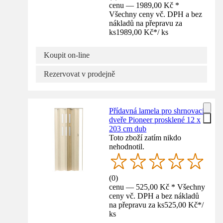
cenu — 1989,00 Kč *
Všechny ceny vč. DPH a bez
nákladů na přepravu za
ks
1989,00 Kč
*
/
ks
Koupit on-line
Rezervovat v prodejně
Přídavná lamela pro shrnovací
dveře Pioneer prosklené 12 x
203 cm dub
Toto zboží zatím nikdo
nehodnotil.
(
0
)
cenu — 525,00 Kč * Všechny
ceny vč. DPH a bez nákladů
na přepravu za ks
525,00 Kč
*
/
ks