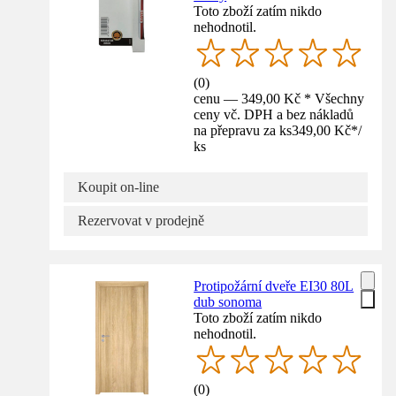
Toto zboží zatím nikdo
nehodnotil.
(
0
)
cenu — 349,00 Kč * Všechny
ceny vč. DPH a bez nákladů
na přepravu za ks
349,00 Kč
*
/
ks
Koupit on-line
Rezervovat v prodejně
Protipožární dveře EI30 80L
dub sonoma
Toto zboží zatím nikdo
nehodnotil.
(
0
)