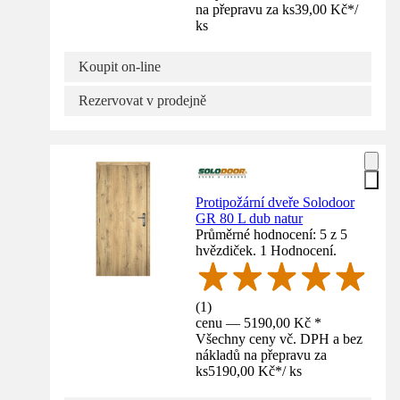
na přepravu za ks
39,00 Kč
*
/
ks
Koupit on-line
Rezervovat v prodejně
Protipožární dveře Solodoor
GR 80 L dub natur
Průměrné hodnocení: 5 z 5
hvězdiček. 1 Hodnocení.
(
1
)
cenu — 5190,00 Kč *
Všechny ceny vč. DPH a bez
nákladů na přepravu za
ks
5190,00 Kč
*
/
ks