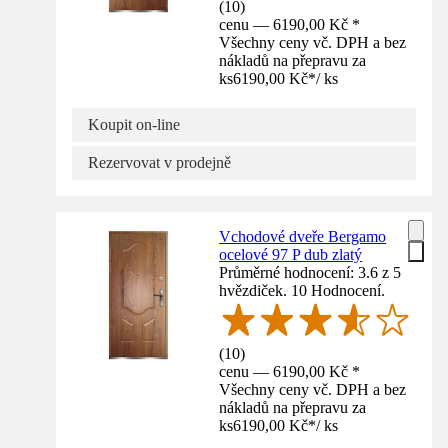
(
10
)
cenu — 6190,00 Kč *
Všechny ceny vč. DPH a bez
nákladů na přepravu za
ks
6190,00 Kč
*
/
ks
Koupit on-line
Rezervovat v prodejně
Vchodové dveře Bergamo
ocelové 97 P dub zlatý
Průměrné hodnocení: 3.6 z 5
hvězdiček. 10 Hodnocení.
(
10
)
cenu — 6190,00 Kč *
Všechny ceny vč. DPH a bez
nákladů na přepravu za
ks
6190,00 Kč
*
/
ks