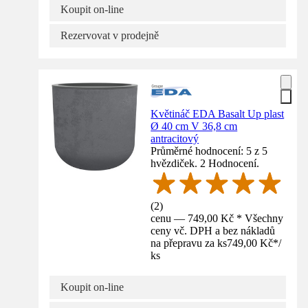
Koupit on-line
Rezervovat v prodejně
Květináč EDA Basalt Up plast
Ø 40 cm V 36,8 cm
antracitový
Průměrné hodnocení: 5 z 5
hvězdiček. 2 Hodnocení.
(
2
)
cenu — 749,00 Kč * Všechny
ceny vč. DPH a bez nákladů
na přepravu za ks
749,00 Kč
*
/
ks
Koupit on-line