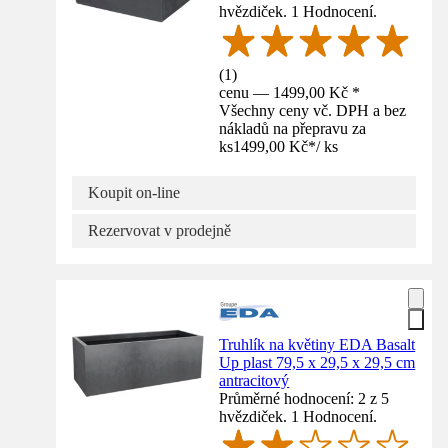
hvězdiček. 1 Hodnocení.
(
1
)
cenu — 1499,00 Kč *
Všechny ceny vč. DPH a bez
nákladů na přepravu za
ks
1499,00 Kč
*
/
ks
Koupit on-line
Rezervovat v prodejně
Truhlík na květiny EDA Basalt
Up plast 79,5 x 29,5 x 29,5 cm
antracitový
Průměrné hodnocení: 2 z 5
hvězdiček. 1 Hodnocení.