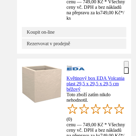
cenu — 749,00 Kč * Všechny
ceny vč. DPH a bez nákladů
na přepravu za ks
749,00 Kč
*
/
ks
Koupit on-line
Rezervovat v prodejně
Květinový box EDA Volcania
plast 29,5 x 29,5 x 29,5 cm
béžový
Toto zboží zatím nikdo
nehodnotil.
(
0
)
cenu — 749,00 Kč * Všechny
ceny vč. DPH a bez nákladů
na přepravu za ks
749,00 Kč
*
/