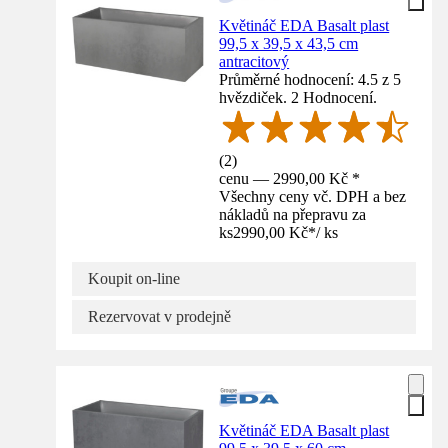
Květináč EDA Basalt plast
99,5 x 39,5 x 43,5 cm
antracitový
Průměrné hodnocení: 4.5 z 5
hvězdiček. 2 Hodnocení.
(
2
)
cenu — 2990,00 Kč *
Všechny ceny vč. DPH a bez
nákladů na přepravu za
ks
2990,00 Kč
*
/
ks
Koupit on-line
Rezervovat v prodejně
Květináč EDA Basalt plast