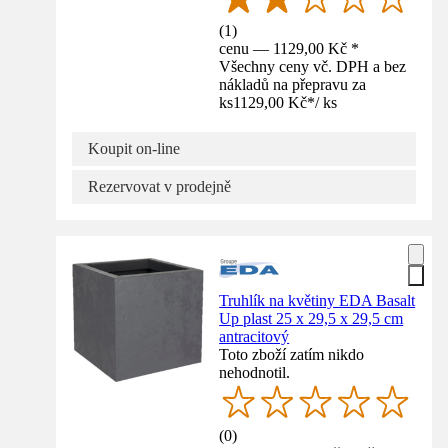
(
1
)
cenu — 1129,00 Kč *
Všechny ceny vč. DPH a bez
nákladů na přepravu za
ks
1129,00 Kč
*
/
ks
Koupit on-line
Rezervovat v prodejně
Truhlík na květiny EDA Basalt
Up plast 25 x 29,5 x 29,5 cm
antracitový
Toto zboží zatím nikdo
nehodnotil.
(
0
)