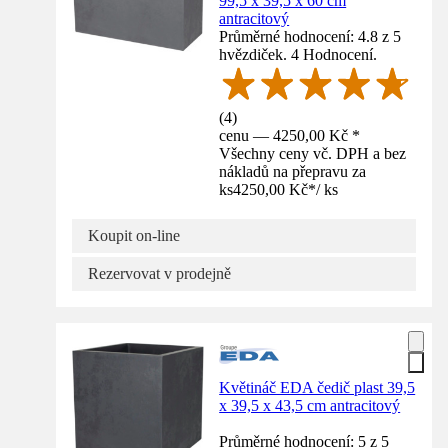
99,5 x 39,5 x 60 cm
antracitový
Průměrné hodnocení: 4.8 z 5
hvězdiček. 4 Hodnocení.
(
4
)
cenu — 4250,00 Kč *
Všechny ceny vč. DPH a bez
nákladů na přepravu za
ks
4250,00 Kč
*
/
ks
Koupit on-line
Rezervovat v prodejně
Květináč EDA čedič plast 39,5
x 39,5 x 43,5 cm antracitový
Průměrné hodnocení: 5 z 5