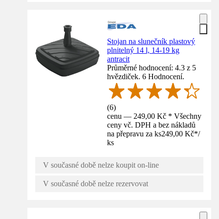
Stojan na slunečník plastový
plnitelný 14 l, 14-19 kg
antracit
Průměrné hodnocení: 4.3 z 5
hvězdiček. 6 Hodnocení.
(
6
)
cenu — 249,00 Kč * Všechny
ceny vč. DPH a bez nákladů
na přepravu za ks
249,00 Kč
*
/
ks
V současné době nelze koupit on-line
V současné době nelze rezervovat