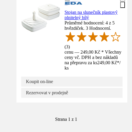
Stojan na slunečník plastový
plnitelný bílý
Průměrné hodnocení: 4 z 5
hvězdiček. 3 Hodnocení.
(
3
)
cenu — 249,00 Kč * Všechny
ceny vč. DPH a bez nákladů
na přepravu za ks
249,00 Kč
*
/
ks
Koupit on-line
Rezervovat v prodejně
Strana 1 z 1