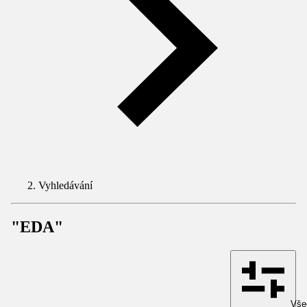
Vyhledávání
"EDA"
Všec