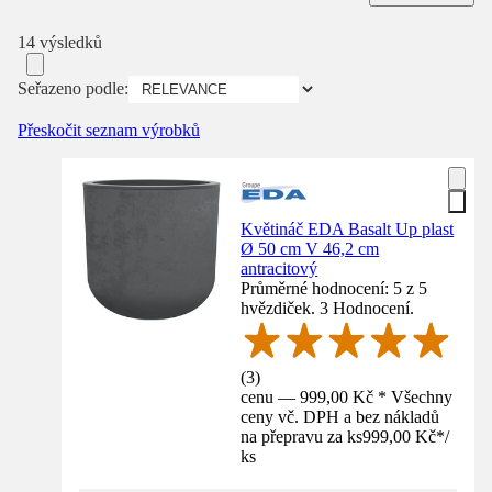
14 výsledků
Seřazeno podle:
Přeskočit seznam výrobků
Květináč EDA Basalt Up plast
Ø 50 cm V 46,2 cm
antracitový
Průměrné hodnocení: 5 z 5
hvězdiček. 3 Hodnocení.
(
3
)
cenu — 999,00 Kč * Všechny
ceny vč. DPH a bez nákladů
na přepravu za ks
999,00 Kč
*
/
ks