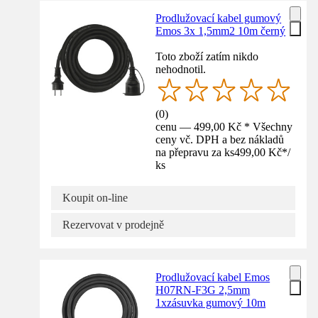
Prodlužovací kabel gumový
Emos 3x 1,5mm2 10m černý
Toto zboží zatím nikdo
nehodnotil.
(
0
)
cenu — 499,00 Kč * Všechny
ceny vč. DPH a bez nákladů
na přepravu za ks
499,00 Kč
*
/
ks
Koupit on-line
Rezervovat v prodejně
Prodlužovací kabel Emos
H07RN-F3G 2,5mm
1xzásuvka gumový 10m