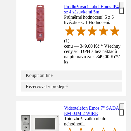
Prodlužovací kabel Emos IP44
se 4 zásuvkami 5m
Průměrné hodnocení: 5 z 5
hvězdiček. 1 Hodnocení.
(
1
)
cenu — 349,00 Kč * Všechny
ceny vč. DPH a bez nákladů
na přepravu za ks
349,00 Kč
*
/
ks
Koupit on-line
Rezervovat v prodejně
Videotelefon Emos 7" SADA
EM-03M 2 WIRE
Toto zboží zatím nikdo
nehodnotil.