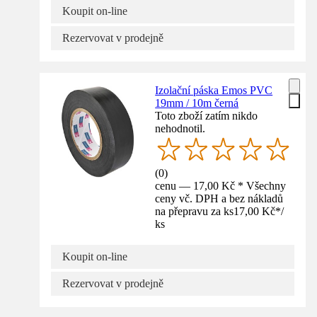
Koupit on-line
Rezervovat v prodejně
Izolační páska Emos PVC
19mm / 10m černá
Toto zboží zatím nikdo
nehodnotil.
(
0
)
cenu — 17,00 Kč * Všechny
ceny vč. DPH a bez nákladů
na přepravu za ks
17,00 Kč
*
/
ks
Koupit on-line
Rezervovat v prodejně