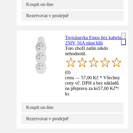
Koupit on-line
Rezervovat v prodejně
Trojzásuvka Emos bez kabelu
250V 16A plast bílá
Toto zboží zatím nikdo
nehodnotil.
(
0
)
cenu — 57,00 Kč * Všechny
ceny vč. DPH a bez nákladů
na přepravu za ks
57,00 Kč
*
/
ks
Koupit on-line
Rezervovat v prodejně