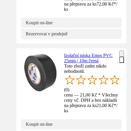
na přepravu za ks
72,00 Kč
*
/
ks
Koupit on-line
Rezervovat v prodejně
Izolační páska Emos PVC
25mm / 10m černá
Toto zboží zatím nikdo
nehodnotil.
(
0
)
cenu — 21,00 Kč * Všechny
ceny vč. DPH a bez nákladů
na přepravu za ks
21,00 Kč
*
/
ks
Koupit on-line