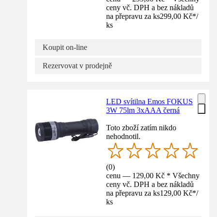
ceny vč. DPH a bez nákladů
na přepravu za ks
299,00 Kč
*
/
ks
Koupit on-line
Rezervovat v prodejně
LED svítilna Emos FOKUS
3W 75lm 3xAAA černá
Toto zboží zatím nikdo
nehodnotil.
(
0
)
cenu — 129,00 Kč * Všechny
ceny vč. DPH a bez nákladů
na přepravu za ks
129,00 Kč
*
/
ks