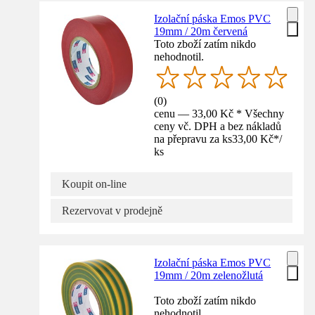
Izolační páska Emos PVC
19mm / 20m červená
Toto zboží zatím nikdo
nehodnotil.
(
0
)
cenu — 33,00 Kč * Všechny
ceny vč. DPH a bez nákladů
na přepravu za ks
33,00 Kč
*
/
ks
Koupit on-line
Rezervovat v prodejně
Izolační páska Emos PVC
19mm / 20m zelenožlutá
Toto zboží zatím nikdo
nehodnotil.