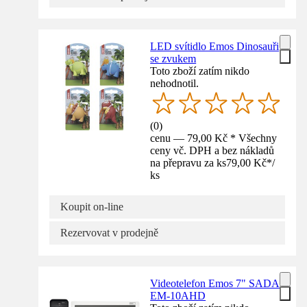
LED svítidlo Emos Dinosauři
se zvukem
Toto zboží zatím nikdo
nehodnotil.
(
0
)
cenu — 79,00 Kč * Všechny
ceny vč. DPH a bez nákladů
na přepravu za ks
79,00 Kč
*
/
ks
Koupit on-line
Rezervovat v prodejně
Videotelefon Emos 7" SADA
EM-10AHD