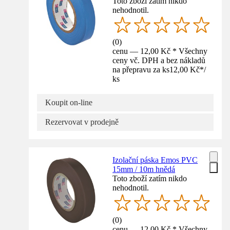
Toto zboží zatím nikdo
nehodnotil.
(
0
)
cenu — 12,00 Kč * Všechny
ceny vč. DPH a bez nákladů
na přepravu za ks
12,00 Kč
*
/
ks
Koupit on-line
Rezervovat v prodejně
Izolační páska Emos PVC
15mm / 10m hnědá
Toto zboží zatím nikdo
nehodnotil.
(
0
)
cenu — 12,00 Kč * Všechny