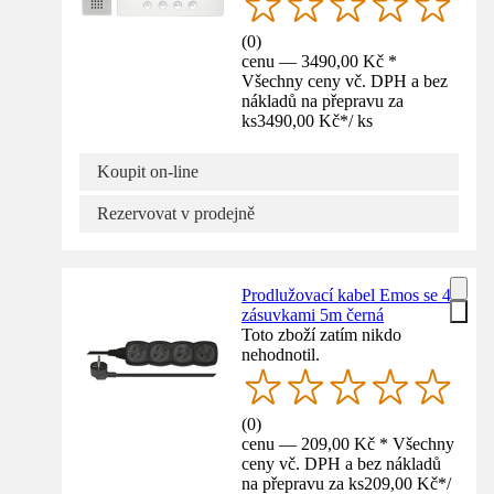
(
0
)
cenu — 3490,00 Kč *
Všechny ceny vč. DPH a bez
nákladů na přepravu za
ks
3490,00 Kč
*
/
ks
Koupit on-line
Rezervovat v prodejně
Prodlužovací kabel Emos se 4
zásuvkami 5m černá
Toto zboží zatím nikdo
nehodnotil.
(
0
)
cenu — 209,00 Kč * Všechny
ceny vč. DPH a bez nákladů
na přepravu za ks
209,00 Kč
*
/