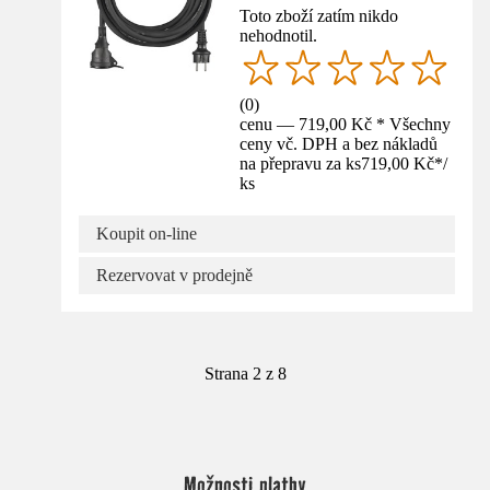
Toto zboží zatím nikdo
nehodnotil.
(
0
)
cenu — 719,00 Kč * Všechny
ceny vč. DPH a bez nákladů
na přepravu za ks
719,00 Kč
*
/
ks
Koupit on-line
Rezervovat v prodejně
Strana 2 z 8
Možnosti platby