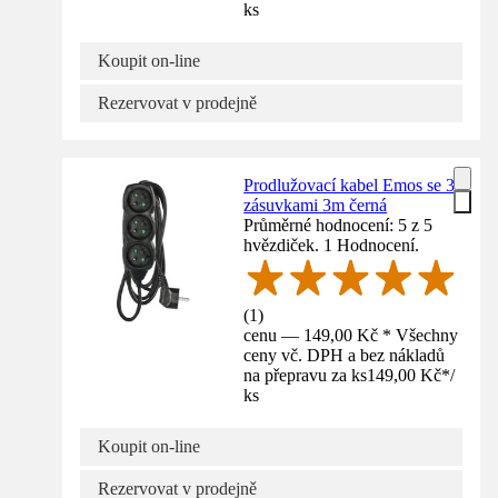
ks
Koupit on-line
Rezervovat v prodejně
Prodlužovací kabel Emos se 3
zásuvkami 3m černá
Průměrné hodnocení: 5 z 5
hvězdiček. 1 Hodnocení.
(
1
)
cenu — 149,00 Kč * Všechny
ceny vč. DPH a bez nákladů
na přepravu za ks
149,00 Kč
*
/
ks
Koupit on-line
Rezervovat v prodejně