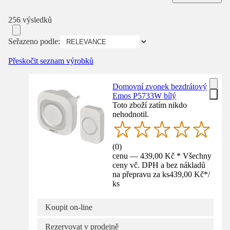
256 výsledků
Seřazeno podle:
Přeskočit seznam výrobků
Domovní zvonek bezdrátový
Emos P5733W bílý
Toto zboží zatím nikdo
nehodnotil.
(
0
)
cenu — 439,00 Kč * Všechny
ceny vč. DPH a bez nákladů
na přepravu za ks
439,00 Kč
*
/
ks
Koupit on-line
Rezervovat v prodejně