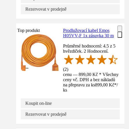
Rezervovat v prodejně
Top produkt
Prodlužovací kabel Emos
H05VV-F 1x zásuvka 30 m
Průměrné hodnocení: 4.5 z 5
hvězdiček. 2 Hodnocení.
(
2
)
cenu — 899,00 Kč * Všechny
ceny vč. DPH a bez nákladů
na přepravu za ks
899,00 Kč
*
/
ks
Koupit on-line
Rezervovat v prodejně