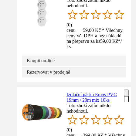
Toto zboží zatím nikdo
nehodnotil.
(
0
)
cenu — 59,00 Kč * Všechny
ceny vč. DPH a bez nákladů
na přepravu za ks
59,00 Kč
*
/
ks
Koupit on-line
Rezervovat v prodejně
Izolační páska Emos PVC
19mm / 20m mix 10ks
Toto zboží zatím nikdo
nehodnotil.
(
0
)
cenu — 299,00 Kč * Všechny