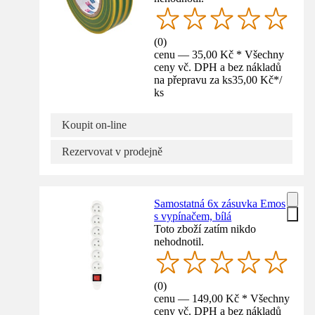
(
0
)
cenu — 35,00 Kč * Všechny
ceny vč. DPH a bez nákladů
na přepravu za ks
35,00 Kč
*
/
ks
Koupit on-line
Rezervovat v prodejně
Samostatná 6x zásuvka Emos
s vypínačem, bílá
Toto zboží zatím nikdo
nehodnotil.
(
0
)
cenu — 149,00 Kč * Všechny
ceny vč. DPH a bez nákladů