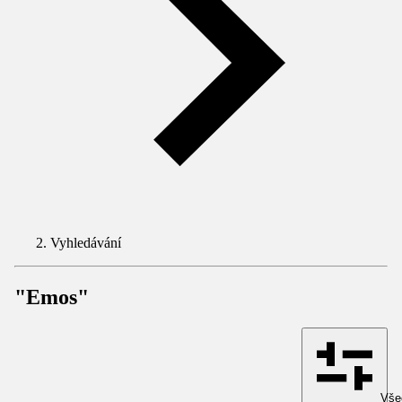
Vyhledávání
"Emos"
Všec