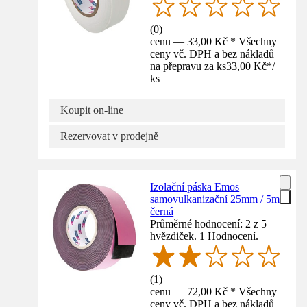
(
0
)
cenu — 33,00 Kč * Všechny
ceny vč. DPH a bez nákladů
na přepravu za ks
33,00 Kč
*
/
ks
Koupit on-line
Rezervovat v prodejně
Izolační páska Emos
samovulkanizační 25mm / 5m
černá
Průměrné hodnocení: 2 z 5
hvězdiček. 1 Hodnocení.
(
1
)
cenu — 72,00 Kč * Všechny
ceny vč. DPH a bez nákladů