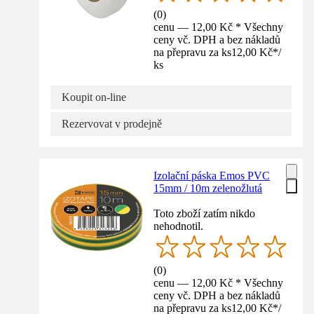
(
0
)
cenu — 12,00 Kč * Všechny
ceny vč. DPH a bez nákladů
na přepravu za ks
12,00 Kč
*
/
ks
Koupit on-line
Rezervovat v prodejně
Izolační páska Emos PVC
15mm / 10m zelenožlutá
Toto zboží zatím nikdo
nehodnotil.
(
0
)
cenu — 12,00 Kč * Všechny
ceny vč. DPH a bez nákladů
na přepravu za ks
12,00 Kč
*
/