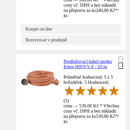
ceny vč. DPH a bez nákladů
na přepravu za ks
249,00 Kč
*
/
ks
Koupit on-line
Rezervovat v prodejně
Prodlužovací kabel spojka
Emos H05VV-F / 20 m
Průměrné hodnocení: 5 z 5
hvězdiček. 5 Hodnocení.
(
5
)
cenu — 539,00 Kč * Všechny
ceny vč. DPH a bez nákladů
na přepravu za ks
539,00 Kč
*
/
ks