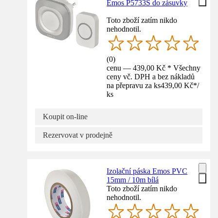
Emos P5733S do zásuvky
Toto zboží zatím nikdo
nehodnotil.
(
0
)
cenu — 439,00 Kč * Všechny
ceny vč. DPH a bez nákladů
na přepravu za ks
439,00 Kč
*
/
ks
Koupit on-line
Rezervovat v prodejně
Izolační páska Emos PVC
15mm / 10m bílá
Toto zboží zatím nikdo
nehodnotil.