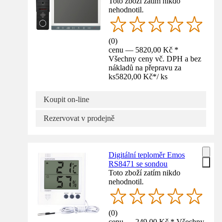
Toto zboží zatím nikdo
nehodnotil.
(
0
)
cenu — 5820,00 Kč *
Všechny ceny vč. DPH a bez
nákladů na přepravu za
ks
5820,00 Kč
*
/
ks
Koupit on-line
Rezervovat v prodejně
Digitální teploměr Emos
RS8471 se sondou
Toto zboží zatím nikdo
nehodnotil.
(
0
)
cenu — 249,00 Kč * Všechny