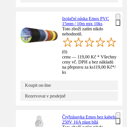
Izolační páska Emos PVC
15mm / 10m mix 10ks
Toto zboží zatím nikdo
nehodnotil.
(
0
)
cenu — 119,00 Kč * Všechny
ceny vč. DPH a bez nákladů
na přepravu za ks
119,00 Kč
*
/
ks
Koupit on-line
Rezervovat v prodejně
Čtyřzásuvka Emos bez kabelu
250V 16A plast bílá