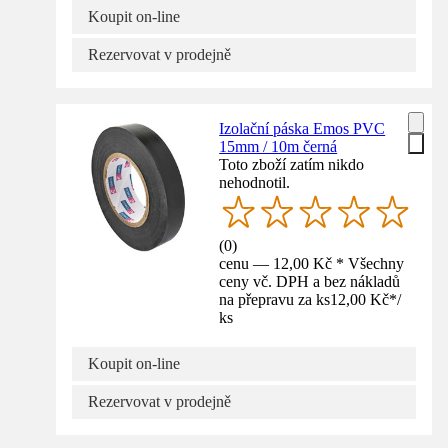
Koupit on-line
Rezervovat v prodejně
Izolační páska Emos PVC
15mm / 10m černá
Toto zboží zatím nikdo
nehodnotil.
(
0
)
cenu — 12,00 Kč * Všechny
ceny vč. DPH a bez nákladů
na přepravu za ks
12,00 Kč
*
/
ks
Koupit on-line
Rezervovat v prodejně