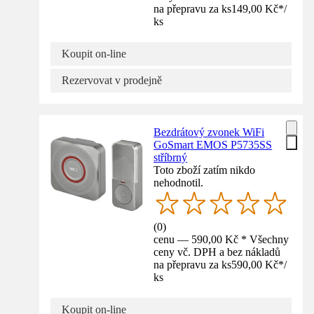
na přepravu za ks
149,00 Kč
*
/
ks
Koupit on-line
Rezervovat v prodejně
Bezdrátový zvonek WiFi
GoSmart EMOS P5735SS
stříbrný
Toto zboží zatím nikdo
nehodnotil.
(
0
)
cenu — 590,00 Kč * Všechny
ceny vč. DPH a bez nákladů
na přepravu za ks
590,00 Kč
*
/
ks
Koupit on-line