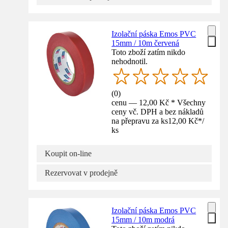
Izolační páska Emos PVC
15mm / 10m červená
Toto zboží zatím nikdo
nehodnotil.
(
0
)
cenu — 12,00 Kč * Všechny
ceny vč. DPH a bez nákladů
na přepravu za ks
12,00 Kč
*
/
ks
Koupit on-line
Rezervovat v prodejně
Izolační páska Emos PVC
15mm / 10m modrá