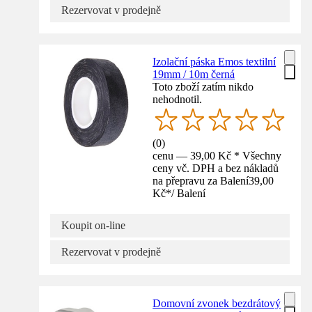
Rezervovat v prodejně
Izolační páska Emos textilní
19mm / 10m černá
Toto zboží zatím nikdo
nehodnotil.
(
0
)
cenu — 39,00 Kč * Všechny
ceny vč. DPH a bez nákladů
na přepravu za Balení
39,00
Kč
*
/
Balení
Koupit on-line
Rezervovat v prodejně
Domovní zvonek bezdrátový