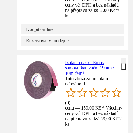
ceny vč. DPH a bez nákladů
na přepravu za ks
12,00 Kč
*
/
ks
Koupit on-line
Rezervovat v prodejně
Izolační páska Emos
samovulkanizační 19mm /
10m černá
Toto zboží zatím nikdo
nehodnotil.
(
0
)
cenu — 159,00 Kč * Všechny
ceny vč. DPH a bez nákladů
na přepravu za ks
159,00 Kč
*
/
ks