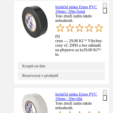
Izolační páska Emos PVC
19mm / 20m černá
Toto zboží zatím nikdo
nehodnotil.
(
0
)
cenu — 29,00 Kč * Všechny
ceny vč. DPH a bez nákladů
na přepravu za ks
29,00 Kč
*
/
ks
Koupit on-line
Rezervovat v prodejně
Izolační páska Emos PVC
19mm / 20m bílá
Toto zboží zatím nikdo
nehodnotil.