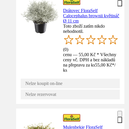
Drátovec FloraSelf
Calocephalus brownii květináč
Ø 11 cm
Toto zboží zatím nikdo
nehodnotil.
(
0
)
cenu — 55,00 Kč * Všechny
ceny vč. DPH a bez nákladů
na přepravu za ks
55,00 Kč
*
/
ks
Nelze koupit on-line
Nelze rezervovat
Mulenbekie FloraSelf