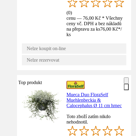
(
0
)
cenu — 76,00 Kč * Všechny
ceny vč. DPH a bez nákladů
na přepravu za ks
76,00 Kč
*
/
ks
Nelze koupit on-line
Nelze rezervovat
Top produkt
Mueca Duo FloraSelf
Muehlenbeckia &
Calocephalus Ø 11 cm hrnec
Toto zboží zatím nikdo
nehodnotil.