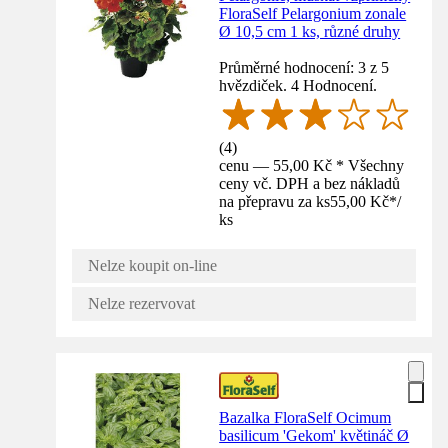
FloraSelf Pelargonium zonale
Ø 10,5 cm 1 ks, různé druhy
Průměrné hodnocení: 3 z 5
hvězdiček. 4 Hodnocení.
(
4
)
cenu — 55,00 Kč * Všechny
ceny vč. DPH a bez nákladů
na přepravu za ks
55,00 Kč
*
/
ks
Nelze koupit on-line
Nelze rezervovat
Bazalka FloraSelf Ocimum
basilicum 'Gekom' květináč Ø