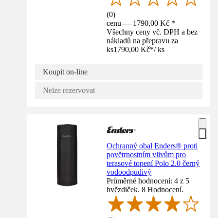
(
0
)
cenu — 1790,00 Kč *
Všechny ceny vč. DPH a bez
nákladů na přepravu za
ks
1790,00 Kč
*
/
ks
Koupit on-line
Nelze rezervovat
Ochranný obal Enders® proti
povětrnostním vlivům pro
terasové topení Polo 2.0 černý
vodoodpudivý
Průměrné hodnocení: 4 z 5
hvězdiček. 8 Hodnocení.