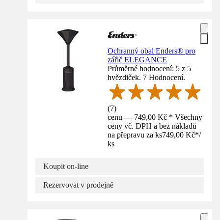
Ochranný obal Enders® pro
zářič ELEGANCE
Průměrné hodnocení: 5 z 5
hvězdiček. 7 Hodnocení.
(
7
)
cenu — 749,00 Kč * Všechny
ceny vč. DPH a bez nákladů
na přepravu za ks
749,00 Kč
*
/
ks
Koupit on-line
Rezervovat v prodejně