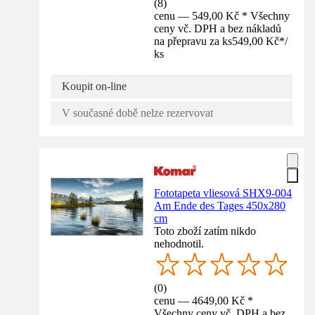
(
8
)
cenu — 549,00 Kč * Všechny
ceny vč. DPH a bez nákladů
na přepravu za ks
549,00 Kč
*
/
ks
Koupit on-line
V současné době nelze rezervovat
Fototapeta vliesová SHX9-004
Am Ende des Tages 450x280
cm
Toto zboží zatím nikdo
nehodnotil.
(
0
)
cenu — 4649,00 Kč *
Všechny ceny vč. DPH a bez