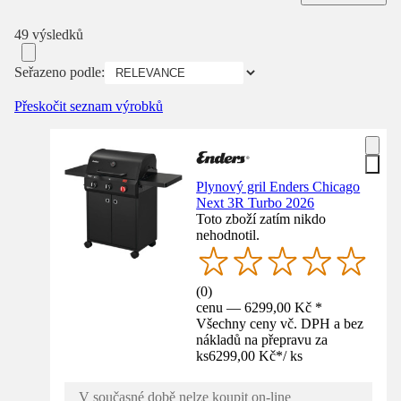
49 výsledků
Seřazeno podle:
Přeskočit seznam výrobků
Plynový gril Enders Chicago
Next 3R Turbo 2026
Toto zboží zatím nikdo
nehodnotil.
(
0
)
cenu — 6299,00 Kč *
Všechny ceny vč. DPH a bez
nákladů na přepravu za
ks
6299,00 Kč
*
/
ks
V současné době nelze koupit on-line