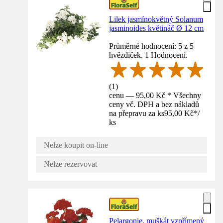
Lilek jasmínokvětný Solanum
jasminoides květináč Ø 12 cm
Průměrné hodnocení: 5 z 5
hvězdiček. 1 Hodnocení.
(
1
)
cenu — 95,00 Kč * Všechny
ceny vč. DPH a bez nákladů
na přepravu za ks
95,00 Kč
*
/
ks
Nelze koupit on-line
Nelze rezervovat
Pelargonie, muškát vzpřímený