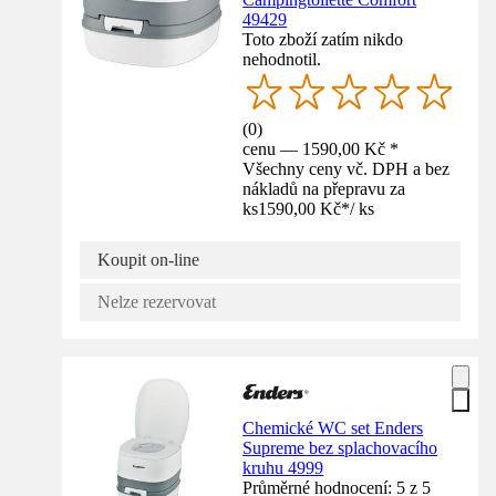
49429
Toto zboží zatím nikdo
nehodnotil.
(
0
)
cenu — 1590,00 Kč *
Všechny ceny vč. DPH a bez
nákladů na přepravu za
ks
1590,00 Kč
*
/
ks
Koupit on-line
Nelze rezervovat
Chemické WC set Enders
Supreme bez splachovacího
kruhu 4999
Průměrné hodnocení: 5 z 5