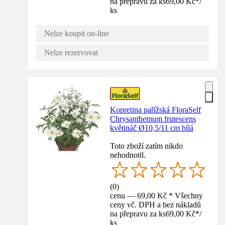
na přepravu za ks
69,00 Kč
*
/
ks
Nelze koupit on-line
Nelze rezervovat
Kopretina pařížská FloraSelf
Chrysanthemum frutescens
květináč Ø10,5/11 cm bílá
Toto zboží zatím nikdo
nehodnotil.
(
0
)
cenu — 69,00 Kč * Všechny
ceny vč. DPH a bez nákladů
na přepravu za ks
69,00 Kč
*
/
ks