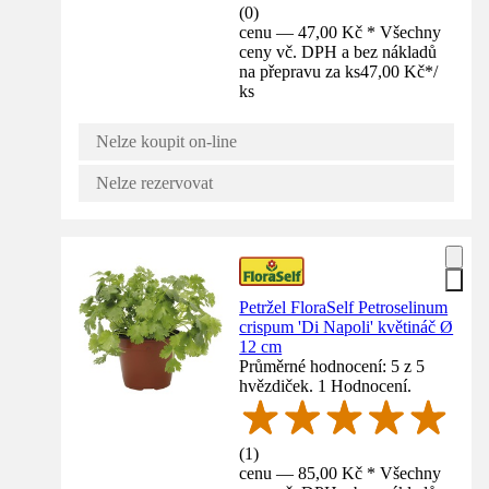
(
0
)
cenu — 47,00 Kč * Všechny
ceny vč. DPH a bez nákladů
na přepravu za ks
47,00 Kč
*
/
ks
Nelze koupit on-line
Nelze rezervovat
Petržel FloraSelf Petroselinum
crispum 'Di Napoli' květináč Ø
12 cm
Průměrné hodnocení: 5 z 5
hvězdiček. 1 Hodnocení.
(
1
)
cenu — 85,00 Kč * Všechny