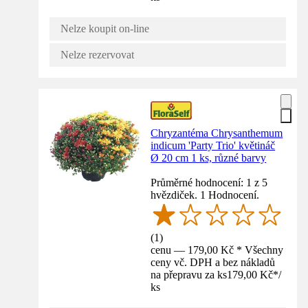
Nelze koupit on-line
Nelze rezervovat
Chryzantéma Chrysanthemum
indicum 'Party Trio' květináč
Ø 20 cm 1 ks, různé barvy
Průměrné hodnocení: 1 z 5
hvězdiček. 1 Hodnocení.
(
1
)
cenu — 179,00 Kč * Všechny
ceny vč. DPH a bez nákladů
na přepravu za ks
179,00 Kč
*
/
ks