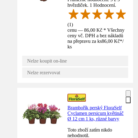
hvězdiček. 1 Hodnocení.
(
1
)
cenu — 86,00 Kč * Všechny
ceny vč. DPH a bez nákladů
na přepravu za ks
86,00 Kč
*
/
ks
Nelze koupit on-line
Nelze rezervovat
Brambořík perský FloraSelf
Cyclamen persicum květináč
Ø 12 cm 1 ks, různé barvy
Toto zboží zatím nikdo
nehodnotil.