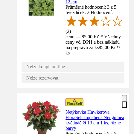
12 cm
Průměrné hodnocení: 3 z 5
hvězdiček. 2 Hodnocení.
(
2
)
cenu — 85,00 Kč * Všechny
ceny vč. DPH a bez nákladů
na přepravu za ks
85,00 Kč
*
/
ks
Nelze koupit on-line
Nelze rezervovat
Netýkavka Hawkerova
FloraSelf Impatiens Neuguinea
květináč Ø 13 cm 1 ks, různé
barvy
Průměrné hodnocení: 5 z 5