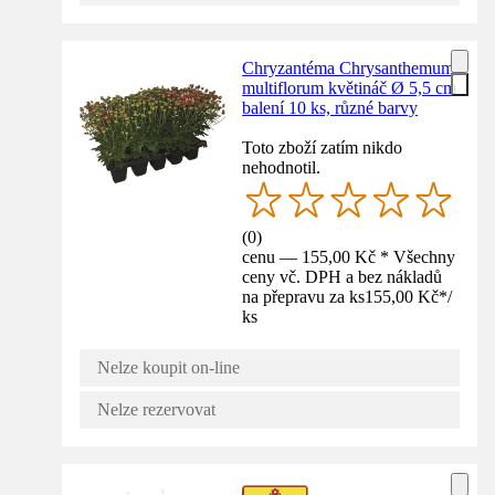
Chryzantéma Chrysanthemum
multiflorum květináč Ø 5,5 cm
balení 10 ks, různé barvy
Toto zboží zatím nikdo
nehodnotil.
(
0
)
cenu — 155,00 Kč * Všechny
ceny vč. DPH a bez nákladů
na přepravu za ks
155,00 Kč
*
/
ks
Nelze koupit on-line
Nelze rezervovat