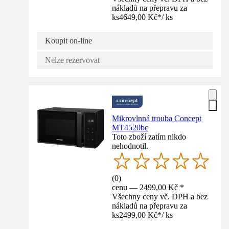
nákladů na přepravu za
ks
4649,00 Kč
*
/
ks
Koupit on-line
Nelze rezervovat
Mikrovlnná trouba Concept
MT4520bc
Toto zboží zatím nikdo
nehodnotil.
(
0
)
cenu — 2499,00 Kč *
Všechny ceny vč. DPH a bez
nákladů na přepravu za
ks
2499,00 Kč
*
/
ks