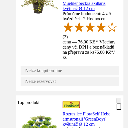
Muehlenbeckia axillaris
květináč Ø 12 cm
Průměrné hodnocení: 4 z 5
hvězdiček. 2 Hodnocení.
(
2
)
cenu — 76,00 Kč * Všechny
ceny vč. DPH a bez nákladů
na přepravu za ks
76,00 Kč
*
/
ks
Nelze koupit on-line
Nelze rezervovat
Top produkt
Rozrazilec FloraSelf Hebe
armstrongii 'GreenBoys'
květináč Ø 12 cm