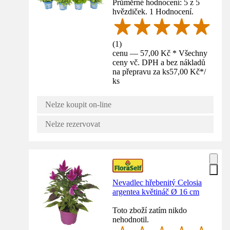
Průměrné hodnocení: 5 z 5
hvězdiček. 1 Hodnocení.
(
1
)
cenu — 57,00 Kč * Všechny
ceny vč. DPH a bez nákladů
na přepravu za ks
57,00 Kč
*
/
ks
Nelze koupit on-line
Nelze rezervovat
Nevadlec hřebenitý Celosia
argentea květináč Ø 16 cm
Toto zboží zatím nikdo
nehodnotil.