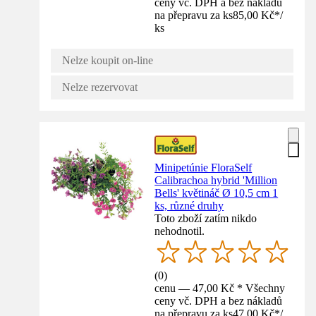
ceny vč. DPH a bez nákladů
na přepravu za ks
85,00 Kč
*
/
ks
Nelze koupit on-line
Nelze rezervovat
Minipetúnie FloraSelf
Calibrachoa hybrid 'Million
Bells' květináč Ø 10,5 cm 1
ks, různé druhy
Toto zboží zatím nikdo
nehodnotil.
(
0
)
cenu — 47,00 Kč * Všechny
ceny vč. DPH a bez nákladů
na přepravu za ks
47,00 Kč
*
/