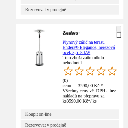
Rezervovat v prodejně
Plynový zářič na terasu
Enders® Elegance, nerezová
ocel, 3,5–8 kW
Toto zboží zatím nikdo
nehodnotil.
(
0
)
cenu — 3590,00 Kč *
Všechny ceny vč. DPH a bez
nákladů na přepravu za
ks
3590,00 Kč
*
/
ks
Koupit on-line
Rezervovat v prodejně