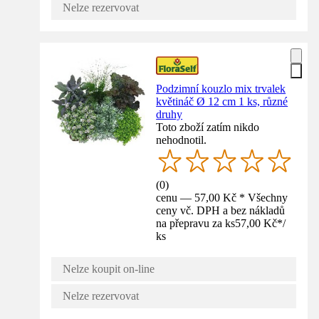
Nelze rezervovat
Podzimní kouzlo mix trvalek
květináč Ø 12 cm 1 ks, různé
druhy
Toto zboží zatím nikdo
nehodnotil.
(
0
)
cenu — 57,00 Kč * Všechny
ceny vč. DPH a bez nákladů
na přepravu za ks
57,00 Kč
*
/
ks
Nelze koupit on-line
Nelze rezervovat