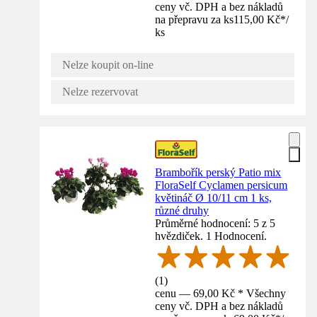
ceny vč. DPH a bez nákladů
na přepravu za ks
115,00 Kč
*
/
ks
Nelze koupit on-line
Nelze rezervovat
Brambořík perský Patio mix
FloraSelf Cyclamen persicum
květináč Ø 10/11 cm 1 ks,
různé druhy
Průměrné hodnocení: 5 z 5
hvězdiček. 1 Hodnocení.
(
1
)
cenu — 69,00 Kč * Všechny
ceny vč. DPH a bez nákladů