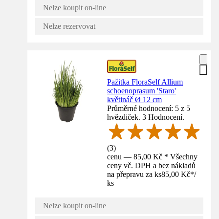
Nelze koupit on-line
Nelze rezervovat
Pažitka FloraSelf Allium
schoenoprasum 'Staro'
květináč Ø 12 cm
Průměrné hodnocení: 5 z 5
hvězdiček. 3 Hodnocení.
(
3
)
cenu — 85,00 Kč * Všechny
ceny vč. DPH a bez nákladů
na přepravu za ks
85,00 Kč
*
/
ks
Nelze koupit on-line