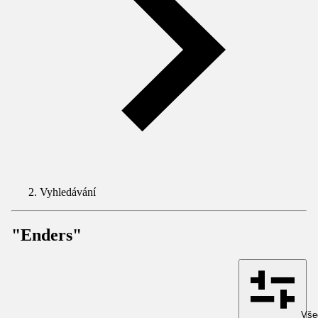
Vyhledávání
"Enders"
Všec