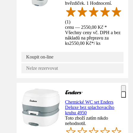
hvězdiček. 1 Hodnocení.
(
1
)
cenu — 2550,00 Kč *
Všechny ceny vč. DPH a bez
nákladů na přepravu za
ks
2550,00 Kč
*
/
ks
Koupit on-line
Nelze rezervovat
Chemické WC set Enders
Deluxe bez splachovacího
kruhu 4950
Toto zboží zatím nikdo
nehodnotil.