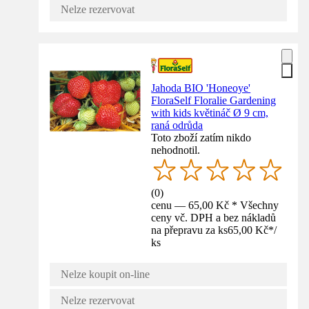
Nelze rezervovat
Jahoda BIO 'Honeoye'
FloraSelf Floralie Gardening
with kids květináč Ø 9 cm,
raná odrůda
Toto zboží zatím nikdo
nehodnotil.
(
0
)
cenu — 65,00 Kč * Všechny
ceny vč. DPH a bez nákladů
na přepravu za ks
65,00 Kč
*
/
ks
Nelze koupit on-line
Nelze rezervovat