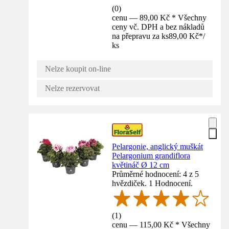
(
0
)
cenu — 89,00 Kč * Všechny
ceny vč. DPH a bez nákladů
na přepravu za ks
89,00 Kč
*
/
ks
Nelze koupit on-line
Nelze rezervovat
Pelargonie, anglický muškát
Pelargonium grandiflora
květináč Ø 12 cm
Průměrné hodnocení: 4 z 5
hvězdiček. 1 Hodnocení.
(
1
)
cenu — 115,00 Kč * Všechny