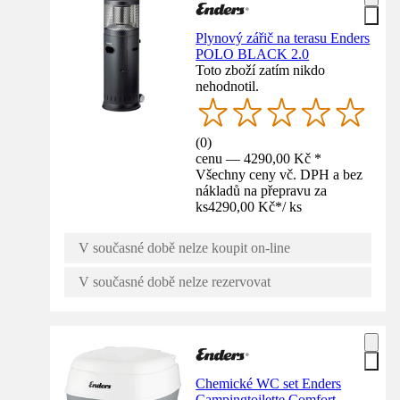
Plynový zářič na terasu Enders
POLO BLACK 2.0
Toto zboží zatím nikdo
nehodnotil.
(
0
)
cenu — 4290,00 Kč *
Všechny ceny vč. DPH a bez
nákladů na přepravu za
ks
4290,00 Kč
*
/
ks
V současné době nelze koupit on-line
V současné době nelze rezervovat
Chemické WC set Enders
Campingtoilette Comfort