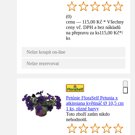
(
0
)
cenu — 115,00 Kč * Všechny
ceny vč. DPH a bez nákladů
na přepravu za ks
115,00 Kč
*
/
ks
Nelze koupit on-line
Nelze rezervovat
Petúnie FloraSelf Petunia x
atkinsiana květináč Ø 10,5 cm
1 ks, různé barvy
Toto zboží zatím nikdo
nehodnotil.