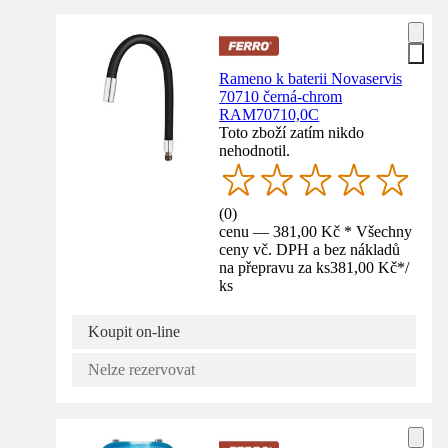
Rameno k baterii Novaservis
70710 černá-chrom
RAM70710,0C
Toto zboží zatím nikdo
nehodnotil.
(
0
)
cenu — 381,00 Kč * Všechny
ceny vč. DPH a bez nákladů
na přepravu za ks
381,00 Kč
*
/
ks
Koupit on-line
Nelze rezervovat