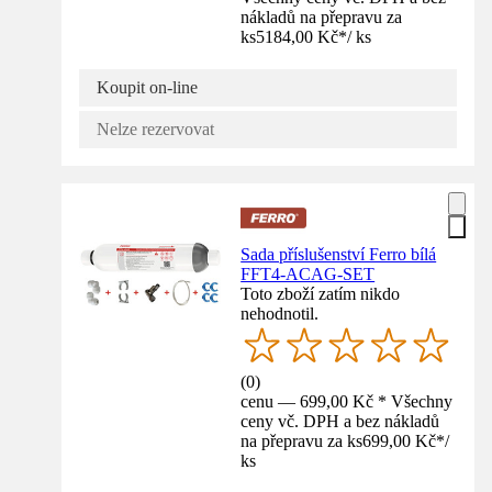
nákladů na přepravu za
ks
5184,00 Kč
*
/
ks
Koupit on-line
Nelze rezervovat
Sada příslušenství Ferro bílá
FFT4-ACAG-SET
Toto zboží zatím nikdo
nehodnotil.
(
0
)
cenu — 699,00 Kč * Všechny
ceny vč. DPH a bez nákladů
na přepravu za ks
699,00 Kč
*
/
ks