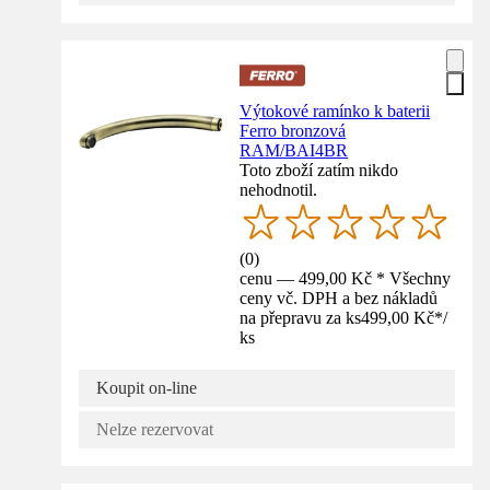
Výtokové ramínko k baterii
Ferro bronzová
RAM/BAI4BR
Toto zboží zatím nikdo
nehodnotil.
(
0
)
cenu — 499,00 Kč * Všechny
ceny vč. DPH a bez nákladů
na přepravu za ks
499,00 Kč
*
/
ks
Koupit on-line
Nelze rezervovat