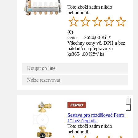
Toto zboží zatím nikdo
nehodnotil.
(
0
)
cenu — 3654,00 Kč *
Všechny ceny vč. DPH a bez
nákladů na přepravu za
ks
3654,00 Kč
*
/
ks
Koupit on-line
Nelze rezervovat
Sestava pro rozdělovač Ferro
1" bez čerpadla
Toto zboží zatím nikdo
nehodnotil.