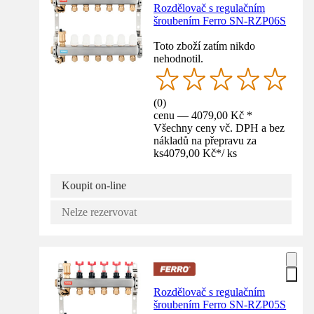
Rozdělovač s regulačním
šroubením Ferro SN-RZP06S
Toto zboží zatím nikdo
nehodnotil.
(
0
)
cenu — 4079,00 Kč *
Všechny ceny vč. DPH a bez
nákladů na přepravu za
ks
4079,00 Kč
*
/
ks
Koupit on-line
Nelze rezervovat
Rozdělovač s regulačním
šroubením Ferro SN-RZP05S