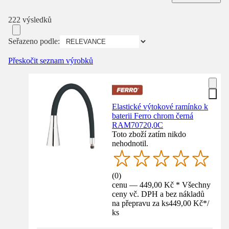
222 výsledků
Seřazeno podle:
Přeskočit seznam výrobků
Elastické výtokové ramínko k
baterii Ferro chrom černá
RAM70720,0C
Toto zboží zatím nikdo
nehodnotil.
(
0
)
cenu — 449,00 Kč * Všechny
ceny vč. DPH a bez nákladů
na přepravu za ks
449,00 Kč
*
/
ks