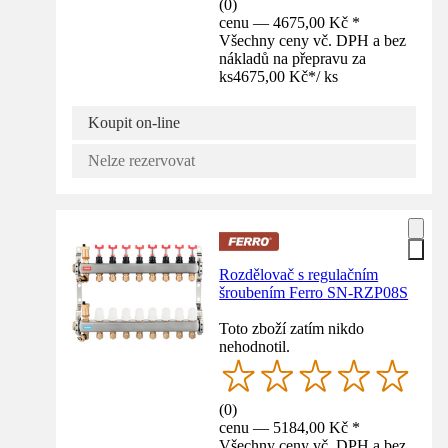
(
0
)
cenu — 4675,00 Kč *
Všechny ceny vč. DPH a bez
nákladů na přepravu za
ks
4675,00 Kč
*
/
ks
Koupit on-line
Nelze rezervovat
Rozdělovač s regulačním
šroubením Ferro SN-RZP08S
Toto zboží zatím nikdo
nehodnotil.
(
0
)
cenu — 5184,00 Kč *
Všechny ceny vč. DPH a bez