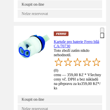
Koupit on-line
Nelze rezervovat
Kartuše pro baterie Ferro bílá
CA/70730
Toto zboží zatím nikdo
nehodnotil.
(
0
)
cenu — 359,00 Kč * Všechny
ceny vč. DPH a bez nákladů
na přepravu za ks
359,00 Kč
*
/
ks
Koupit on-line
Nelze rezervovat