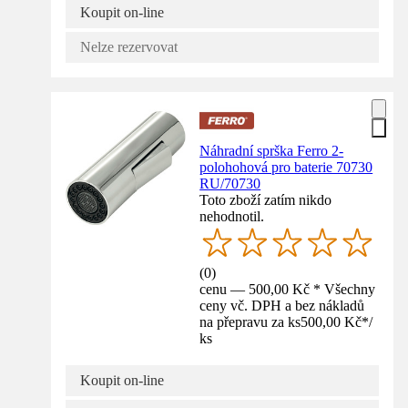
Koupit on-line
Nelze rezervovat
Náhradní sprška Ferro 2-
polohohová pro baterie 70730
RU/70730
Toto zboží zatím nikdo
nehodnotil.
(
0
)
cenu — 500,00 Kč * Všechny
ceny vč. DPH a bez nákladů
na přepravu za ks
500,00 Kč
*
/
ks
Koupit on-line