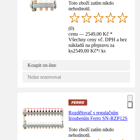
Toto zboží zatím nikdo
nehodnotil.
(
0
)
cenu — 2549,00 Kč *
Všechny ceny vč. DPH a bez
nákladů na přepravu za
ks
2549,00 Kč
*
/
ks
Koupit on-line
Nelze rezervovat
Rozdělovač s regulačním
šroubením Ferro SN-RZP12S
Toto zboží zatím nikdo
nehodnotil.