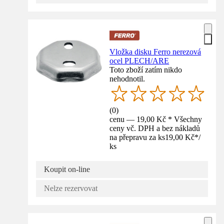
Vložka disku Ferro nerezová
ocel PLECH/ARE
Toto zboží zatím nikdo
nehodnotil.
(
0
)
cenu — 19,00 Kč * Všechny
ceny vč. DPH a bez nákladů
na přepravu za ks
19,00 Kč
*
/
ks
Koupit on-line
Nelze rezervovat