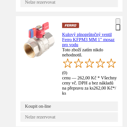
Nelze rezervovat
Kulový plnoprůtočný ventil
Ferro KFPM3 MM 1" mosaz
pro vodu
Toto zboží zatím nikdo
nehodnotil.
(
0
)
cenu — 262,00 Kč * Všechny
ceny vč. DPH a bez nákladů
na přepravu za ks
262,00 Kč
*
/
ks
Koupit on-line
Nelze rezervovat