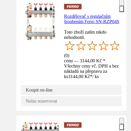
Rozdělovač s regulačním
šroubením Ferro SN-RZP04S
Toto zboží zatím nikdo
nehodnotil.
(
0
)
cenu — 3144,00 Kč *
Všechny ceny vč. DPH a bez
nákladů na přepravu za
ks
3144,00 Kč
*
/
ks
Koupit on-line
Nelze rezervovat