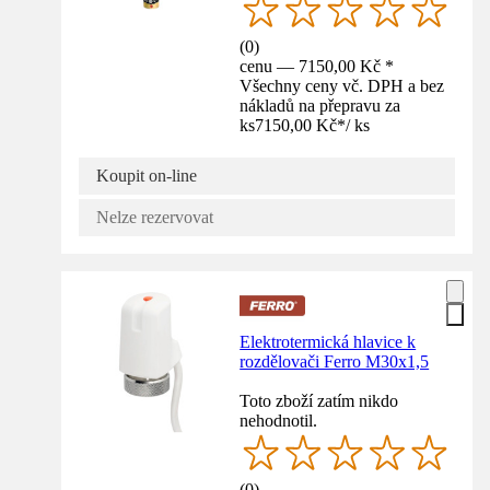
(
0
)
cenu — 7150,00 Kč *
Všechny ceny vč. DPH a bez
nákladů na přepravu za
ks
7150,00 Kč
*
/
ks
Koupit on-line
Nelze rezervovat
Elektrotermická hlavice k
rozdělovači Ferro M30x1,5
Toto zboží zatím nikdo
nehodnotil.
(
0
)