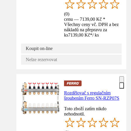
(
0
)
cenu — 7139,00 Kč *
Všechny ceny vč. DPH a bez
nákladů na přepravu za
ks
7139,00 Kč
*
/
ks
Koupit on-line
Nelze rezervovat
Rozdělovač s regulačním
šroubením Ferro SN-RZP07S
Toto zboží zatím nikdo
nehodnotil.