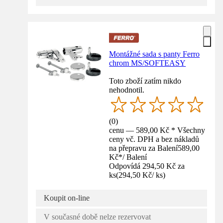
Montážné sada s panty Ferro
chrom MS/SOFTEASY
Toto zboží zatím nikdo
nehodnotil.
(
0
)
cenu — 589,00 Kč * Všechny
ceny vč. DPH a bez nákladů
na přepravu za Balení
589,00
Kč
*
/
Balení
Odpovídá 294,50 Kč za
ks
(
294,50 Kč
/
ks
)
Koupit on-line
V současné době nelze rezervovat