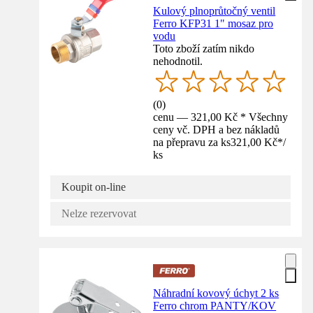
Kulový plnoprůtočný ventil
Ferro KFP31 1" mosaz pro
vodu
Toto zboží zatím nikdo
nehodnotil.
(
0
)
cenu — 321,00 Kč * Všechny
ceny vč. DPH a bez nákladů
na přepravu za ks
321,00 Kč
*
/
ks
Koupit on-line
Nelze rezervovat
Náhradní kovový úchyt 2 ks
Ferro chrom PANTY/KOV