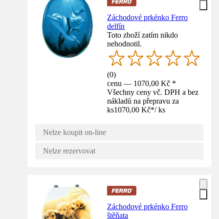
Záchodové prkénko Ferro
delfín
Toto zboží zatím nikdo
nehodnotil.
(
0
)
cenu — 1070,00 Kč *
Všechny ceny vč. DPH a bez
nákladů na přepravu za
ks
1070,00 Kč
*
/
ks
Nelze koupit on-line
Nelze rezervovat
Záchodové prkénko Ferro
štěňata