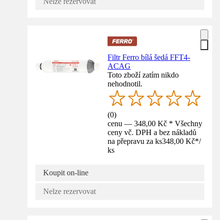
Nelze rezervovat
Filtr Ferro bílá šedá FFT4-
ACAG
Toto zboží zatím nikdo
nehodnotil.
(
0
)
cenu — 348,00 Kč * Všechny
ceny vč. DPH a bez nákladů
na přepravu za ks
348,00 Kč
*
/
ks
Koupit on-line
Nelze rezervovat