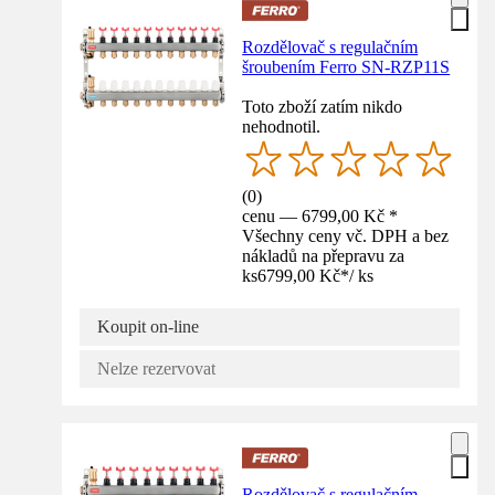
Rozdělovač s regulačním
šroubením Ferro SN-RZP11S
Toto zboží zatím nikdo
nehodnotil.
(
0
)
cenu — 6799,00 Kč *
Všechny ceny vč. DPH a bez
nákladů na přepravu za
ks
6799,00 Kč
*
/
ks
Koupit on-line
Nelze rezervovat
Rozdělovač s regulačním