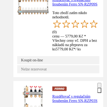
šroubením Ferro SN-RZP09S
Toto zboží zatím nikdo
nehodnotil.
(
0
)
cenu — 5779,00 Kč *
Všechny ceny vč. DPH a bez
nákladů na přepravu za
ks
5779,00 Kč
*
/
ks
Koupit on-line
Nelze rezervovat
Rozdělovač s regulačním
šroubením Ferro SN-RZP03S