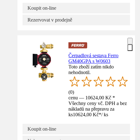
Koupit on-line
Rezervovat v prodejně
Čerpadlová sestava Ferro
GM40GPA s W0603
Toto zboží zatím nikdo
nehodnotil.
(
0
)
cenu — 10624,00 Kč *
Všechny ceny vč. DPH a bez
nákladů na přepravu za
ks
10624,00 Kč
*
/
ks
Koupit on-line