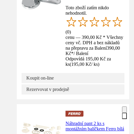
Toto zboží zatím nikdo
nehodnotil.
(
0
)
cenu — 390,00 Kč * Všechny
ceny vč. DPH a bez nákladů
na přepravu za Balení
390,00
Kč
*
/
Balení
Odpovídá 195,00 Kč za
ks
(
195,00 Kč
/
ks
)
Koupit on-line
Rezervovat v prodejně
Náhradní pant 2 ks s
montážním balíčkem Ferro bílá