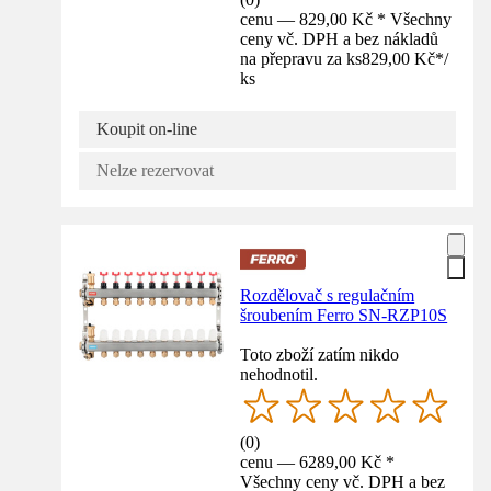
cenu — 829,00 Kč * Všechny
ceny vč. DPH a bez nákladů
na přepravu za ks
829,00 Kč
*
/
ks
Koupit on-line
Nelze rezervovat
Rozdělovač s regulačním
šroubením Ferro SN-RZP10S
Toto zboží zatím nikdo
nehodnotil.
(
0
)
cenu — 6289,00 Kč *
Všechny ceny vč. DPH a bez