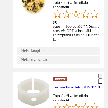
Toto zboží zatím nikdo
nehodnotil.
(
0
)
cenu — 999,00 Kč * Všechny
ceny vč. DPH a bez nákladů
na přepravu za ks
999,00 Kč
*
/
ks
Nelze koupit on-line
Nelze rezervovat
Těsnění Ferro bílá SKR/70710
Toto zboží zatím nikdo
nehodnotil.