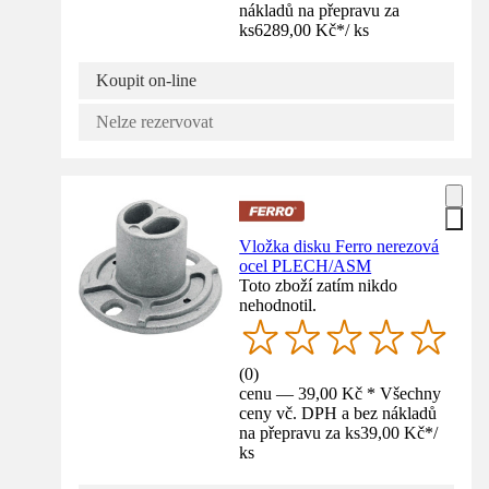
nákladů na přepravu za
ks
6289,00 Kč
*
/
ks
Koupit on-line
Nelze rezervovat
Vložka disku Ferro nerezová
ocel PLECH/ASM
Toto zboží zatím nikdo
nehodnotil.
(
0
)
cenu — 39,00 Kč * Všechny
ceny vč. DPH a bez nákladů
na přepravu za ks
39,00 Kč
*
/
ks