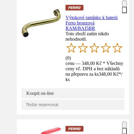
Výtokové ramínko k baterii
Ferro bronzová
RAM/BAI5BR
Toto zboží zatím nikdo
nehodnotil.
(
0
)
cenu — 348,00 Kč * Všechny
ceny vč. DPH a bez nákladů
na přepravu za ks
348,00 Kč
*
/
ks
Koupit on-line
Nelze rezervovat