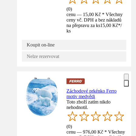
(
0
)
cenu — 15,00 Kč * Všechny
ceny vč. DPH a bez nákladů
na přepravu za ks
15,00 Kč
*
/
ks
Koupit on-line
Nelze rezervovat
Záchodové prkénko Ferro
motiv medvědi
Toto zboží zatím nikdo
nehodnotil.
(
0
)
cenu — 976,00 Kč * Všechny