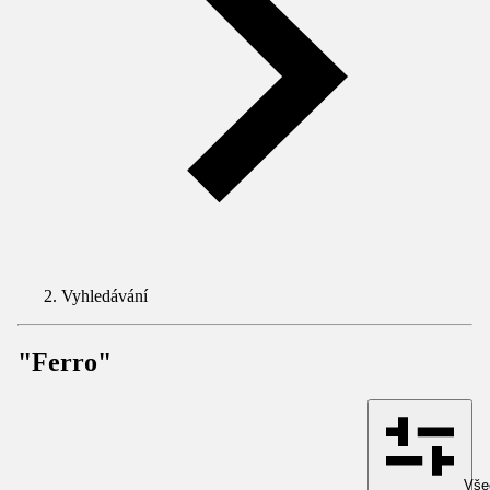
Vyhledávání
"Ferro"
Všec