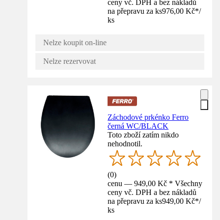
ceny vč. DPH a bez nákladů
na přepravu za ks
976,00 Kč
*
/
ks
Nelze koupit on-line
Nelze rezervovat
Záchodové prkénko Ferro
černá WC/BLACK
Toto zboží zatím nikdo
nehodnotil.
(
0
)
cenu — 949,00 Kč * Všechny
ceny vč. DPH a bez nákladů
na přepravu za ks
949,00 Kč
*
/
ks