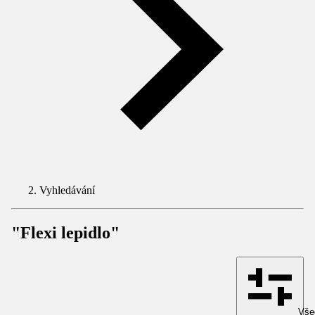
Vyhledávání
"Flexi lepidlo"
Všec