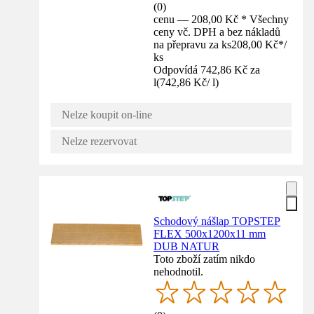
(
0
)
cenu — 208,00 Kč * Všechny
ceny vč. DPH a bez nákladů
na přepravu za ks
208,00 Kč
*
/
ks
Odpovídá 742,86 Kč za
l
(
742,86 Kč
/
l
)
Nelze koupit on-line
Nelze rezervovat
Schodový nášlap TOPSTEP
FLEX 500x1200x11 mm
DUB NATUR
Toto zboží zatím nikdo
nehodnotil.