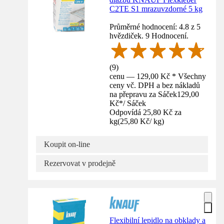
C2TE S1 mrazuvzdorné 5 kg
Průměrné hodnocení: 4.8 z 5
hvězdiček. 9 Hodnocení.
(
9
)
cenu — 129,00 Kč * Všechny
ceny vč. DPH a bez nákladů
na přepravu za Sáček
129,00
Kč
*
/
Sáček
Odpovídá 25,80 Kč za
kg
(
25,80 Kč
/
kg
)
Koupit on-line
Rezervovat v prodejně
Flexibilní lepidlo na obklady a