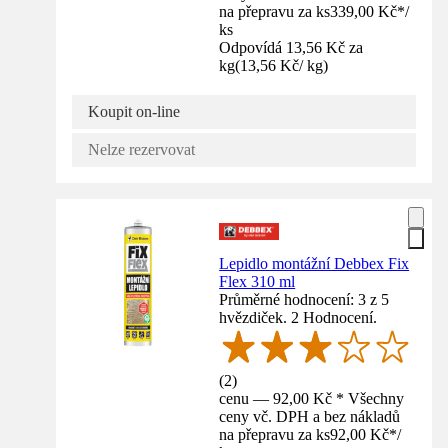
na přepravu za ks
339,00 Kč
*
/
ks
Odpovídá 13,56 Kč za
kg
(
13,56 Kč
/
kg
)
Koupit on-line
Nelze rezervovat
Lepidlo montážní Debbex Fix
Flex 310 ml
Průměrné hodnocení: 3 z 5
hvězdiček. 2 Hodnocení.
(
2
)
cenu — 92,00 Kč * Všechny
ceny vč. DPH a bez nákladů
na přepravu za ks
92,00 Kč
*
/