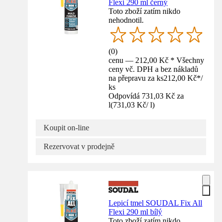
Flexi 290 ml černý
Toto zboží zatím nikdo
nehodnotil.
(
0
)
cenu — 212,00 Kč * Všechny
ceny vč. DPH a bez nákladů
na přepravu za ks
212,00 Kč
*
/
ks
Odpovídá 731,03 Kč za
l
(
731,03 Kč
/
l
)
Koupit on-line
Rezervovat v prodejně
Lepicí tmel SOUDAL Fix All
Flexi 290 ml bílý
Toto zboží zatím nikdo