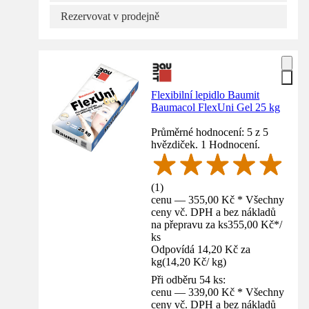
Rezervovat v prodejně
Flexibilní lepidlo Baumit
Baumacol FlexUni Gel 25 kg
Průměrné hodnocení: 5 z 5
hvězdiček. 1 Hodnocení.
(
1
)
cenu — 355,00 Kč * Všechny
ceny vč. DPH a bez nákladů
na přepravu za ks
355,00 Kč
*
/
ks
Odpovídá 14,20 Kč za
kg
(
14,20 Kč
/
kg
)
Při odběru 54 ks:
cenu — 339,00 Kč * Všechny
ceny vč. DPH a bez nákladů