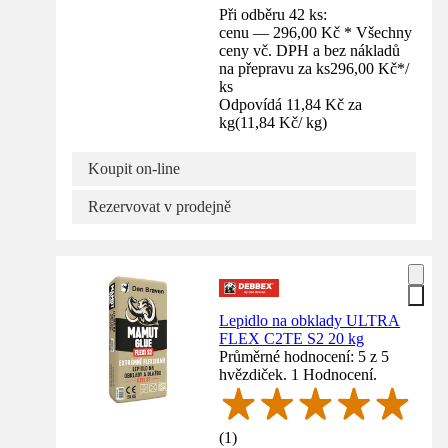
Při odběru 42 ks:
cenu — 296,00 Kč * Všechny
ceny vč. DPH a bez nákladů
na přepravu za ks
296,00 Kč
*
/
ks
Odpovídá 11,84 Kč za
kg
(
11,84 Kč
/
kg
)
Koupit on-line
Rezervovat v prodejně
Lepidlo na obklady ULTRA
FLEX C2TE S2 20 kg
Průměrné hodnocení: 5 z 5
hvězdiček. 1 Hodnocení.
(
1
)