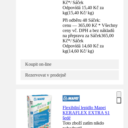
Kč
*
/
Sáček
Odpovídá 15,40 Kč za
kg
(
15,40 Kč
/
kg
)
Při odběru 48 Sáček:
cenu — 365,00 Kč * Všechny
ceny vč. DPH a bez nákladů
na přepravu za Sáček
365,00
Kč
*
/
Sáček
Odpovídá 14,60 Kč za
kg
(
14,60 Kč
/
kg
)
Koupit on-line
Rezervovat v prodejně
Flexibilní lepidlo Mapei
KERAFLEX EXTRA S1
šedé
Toto zboží zatím nikdo