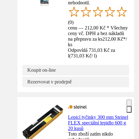
nehodnotil.
(
0
)
cenu — 212,00 Kč * Všechny
ceny vč. DPH a bez nákladů
na přepravu za ks
212,00 Kč
*
/
ks
Odpovídá 731,03 Kč za
l
(
731,03 Kč
/
l
)
Koupit on-line
Rezervovat v prodejně
Lepicí tyčinky 300 mm Steinel
FLEX speciální lepidlo 600 g
20 kusů
Toto zboží zatím nikdo