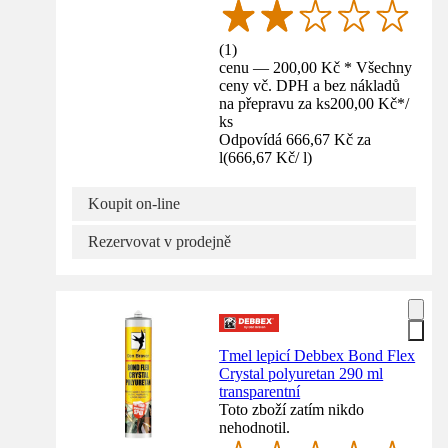
(
1
)
cenu — 200,00 Kč * Všechny
ceny vč. DPH a bez nákladů
na přepravu za ks
200,00 Kč
*
/
ks
Odpovídá 666,67 Kč za
l
(
666,67 Kč
/
l
)
Koupit on-line
Rezervovat v prodejně
Tmel lepicí Debbex Bond Flex
Crystal polyuretan 290 ml
transparentní
Toto zboží zatím nikdo
nehodnotil.