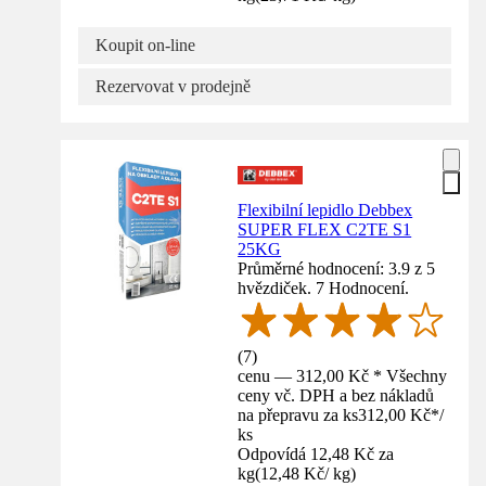
Koupit on-line
Rezervovat v prodejně
Flexibilní lepidlo Debbex
SUPER FLEX C2TE S1
25KG
Průměrné hodnocení: 3.9 z 5
hvězdiček. 7 Hodnocení.
(
7
)
cenu — 312,00 Kč * Všechny
ceny vč. DPH a bez nákladů
na přepravu za ks
312,00 Kč
*
/
ks
Odpovídá 12,48 Kč za
kg
(
12,48 Kč
/
kg
)