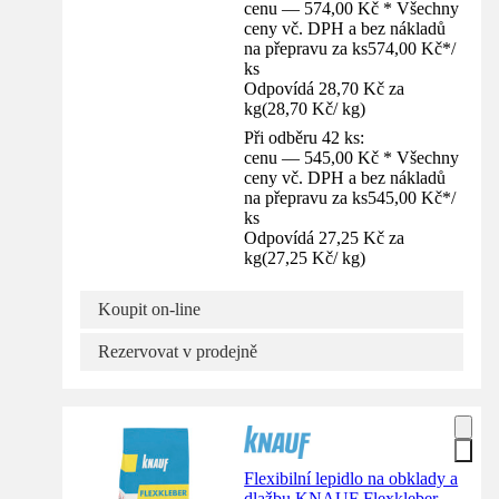
cenu — 574,00 Kč * Všechny
ceny vč. DPH a bez nákladů
na přepravu za ks
574,00 Kč
*
/
ks
Odpovídá 28,70 Kč za
kg
(
28,70 Kč
/
kg
)
Při odběru 42 ks:
cenu — 545,00 Kč * Všechny
ceny vč. DPH a bez nákladů
na přepravu za ks
545,00 Kč
*
/
ks
Odpovídá 27,25 Kč za
kg
(
27,25 Kč
/
kg
)
Koupit on-line
Rezervovat v prodejně
Flexibilní lepidlo na obklady a
dlažbu KNAUF Flexkleber