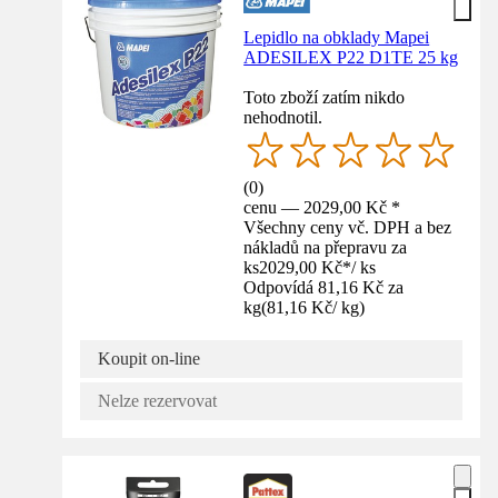
Lepidlo na obklady Mapei
ADESILEX P22 D1TE 25 kg
Toto zboží zatím nikdo
nehodnotil.
(
0
)
cenu — 2029,00 Kč *
Všechny ceny vč. DPH a bez
nákladů na přepravu za
ks
2029,00 Kč
*
/
ks
Odpovídá 81,16 Kč za
kg
(
81,16 Kč
/
kg
)
Koupit on-line
Nelze rezervovat