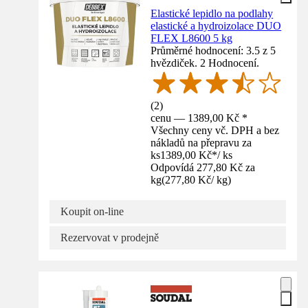
Elastické lepidlo na podlahy
elastické a hydroizolace DUO
FLEX L8600 5 kg
Průměrné hodnocení: 3.5 z 5
hvězdiček. 2 Hodnocení.
(
2
)
cenu — 1389,00 Kč *
Všechny ceny vč. DPH a bez
nákladů na přepravu za
ks
1389,00 Kč
*
/
ks
Odpovídá 277,80 Kč za
kg
(
277,80 Kč
/
kg
)
Koupit on-line
Rezervovat v prodejně