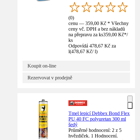
(
0
)
cenu — 359,00 Kč * Všechny
ceny vč. DPH a bez nákladů
na přepravu za ks
359,00 Kč
*
/
ks
Odpovídá 478,67 Kč za
l
(
478,67 Kč
/
l
)
Koupit on-line
Rezervovat v prodejně
Tmel lepicí Debbex Bond Flex
PU 40 FC polyuretan 300 ml
šedý
Průměrné hodnocení: 2 z 5
hvězdiček. 1 Hodnocení.