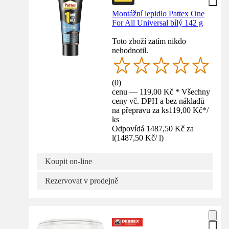
Montážní lepidlo Pattex One
For All Universal bílý 142 g
Toto zboží zatím nikdo
nehodnotil.
(
0
)
cenu — 119,00 Kč * Všechny
ceny vč. DPH a bez nákladů
na přepravu za ks
119,00 Kč
*
/
ks
Odpovídá 1487,50 Kč za
l
(
1487,50 Kč
/
l
)
Koupit on-line
Rezervovat v prodejně