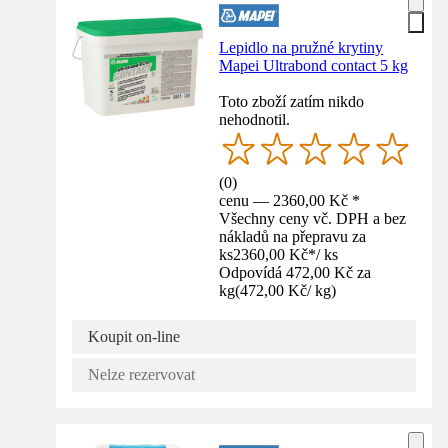
Lepidlo na pružné krytiny
Mapei Ultrabond contact 5 kg
Toto zboží zatím nikdo
nehodnotil.
(
0
)
cenu — 2360,00 Kč *
Všechny ceny vč. DPH a bez
nákladů na přepravu za
ks
2360,00 Kč
*
/
ks
Odpovídá 472,00 Kč za
kg
(
472,00 Kč
/
kg
)
Koupit on-line
Nelze rezervovat