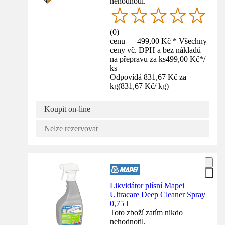
nehodnotil.
(
0
)
cenu — 499,00 Kč * Všechny
ceny vč. DPH a bez nákladů
na přepravu za ks
499,00 Kč
*
/
ks
Odpovídá 831,67 Kč za
kg
(
831,67 Kč
/
kg
)
Koupit on-line
Nelze rezervovat
Likvidátor plísní Mapei
Ultracare Deep Cleaner Spray
0,75 l
Toto zboží zatím nikdo
nehodnotil.