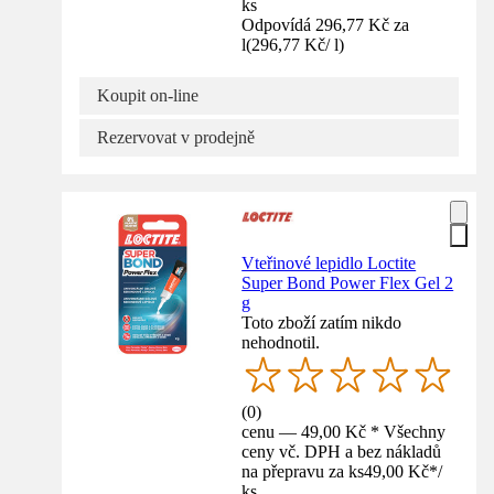
ks
Odpovídá 296,77 Kč za
l
(
296,77 Kč
/
l
)
Koupit on-line
Rezervovat v prodejně
Vteřinové lepidlo Loctite
Super Bond Power Flex Gel 2
g
Toto zboží zatím nikdo
nehodnotil.
(
0
)
cenu — 49,00 Kč * Všechny
ceny vč. DPH a bez nákladů
na přepravu za ks
49,00 Kč
*
/
ks