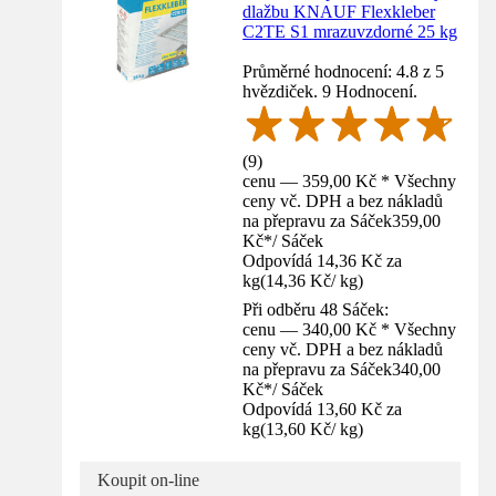
dlažbu KNAUF Flexkleber
C2TE S1 mrazuvzdorné 25 kg
Průměrné hodnocení: 4.8 z 5
hvězdiček. 9 Hodnocení.
(
9
)
cenu — 359,00 Kč * Všechny
ceny vč. DPH a bez nákladů
na přepravu za Sáček
359,00
Kč
*
/
Sáček
Odpovídá 14,36 Kč za
kg
(
14,36 Kč
/
kg
)
Při odběru 48 Sáček:
cenu — 340,00 Kč * Všechny
ceny vč. DPH a bez nákladů
na přepravu za Sáček
340,00
Kč
*
/
Sáček
Odpovídá 13,60 Kč za
kg
(
13,60 Kč
/
kg
)
Koupit on-line