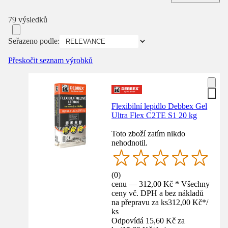
79 výsledků
Seřazeno podle:
Přeskočit seznam výrobků
Flexibilní lepidlo Debbex Gel
Ultra Flex C2TE S1 20 kg
Toto zboží zatím nikdo
nehodnotil.
(
0
)
cenu — 312,00 Kč * Všechny
ceny vč. DPH a bez nákladů
na přepravu za ks
312,00 Kč
*
/
ks
Odpovídá 15,60 Kč za