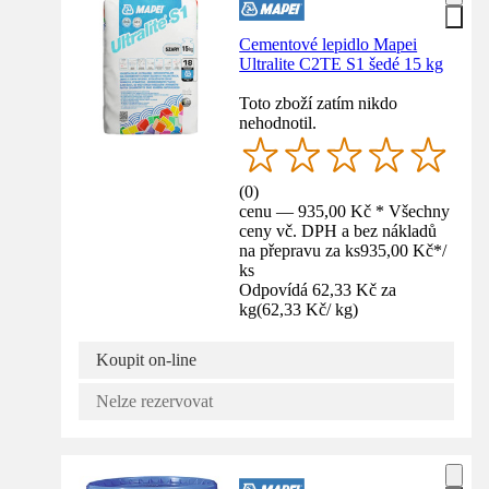
Cementové lepidlo Mapei
Ultralite C2TE S1 šedé 15 kg
Toto zboží zatím nikdo
nehodnotil.
(
0
)
cenu — 935,00 Kč * Všechny
ceny vč. DPH a bez nákladů
na přepravu za ks
935,00 Kč
*
/
ks
Odpovídá 62,33 Kč za
kg
(
62,33 Kč
/
kg
)
Koupit on-line
Nelze rezervovat