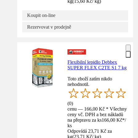
kg
(
15,60 Kč
/
kg
)
Koupit on-line
Rezervovat v prodejně
Flexibilní lepidlo Debbex
SUPER FLEX C2TE S1 7 kg
Toto zboží zatím nikdo
nehodnotil.
(
0
)
cenu — 166,00 Kč * Všechny
ceny vč. DPH a bez nákladů
na přepravu za ks
166,00 Kč
*
/
ks
Odpovídá 23,71 Kč za
kg
(
23,71 Kč
/
kg
)