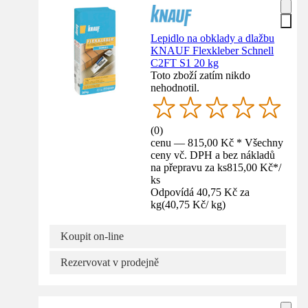
Lepidlo na obklady a dlažbu
KNAUF Flexkleber Schnell
C2FT S1 20 kg
Toto zboží zatím nikdo
nehodnotil.
(
0
)
cenu — 815,00 Kč * Všechny
ceny vč. DPH a bez nákladů
na přepravu za ks
815,00 Kč
*
/
ks
Odpovídá 40,75 Kč za
kg
(
40,75 Kč
/
kg
)
Koupit on-line
Rezervovat v prodejně