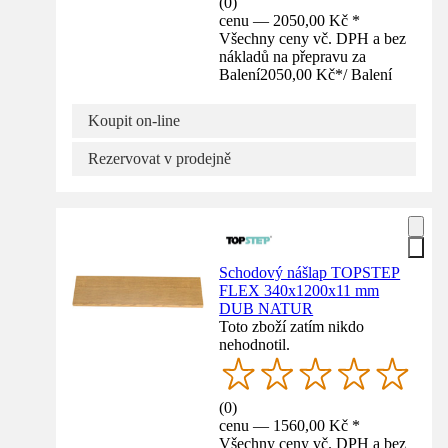
(
0
)
cenu — 2050,00 Kč *
Všechny ceny vč. DPH a bez
nákladů na přepravu za
Balení
2050,00 Kč
*
/
Balení
Koupit on-line
Rezervovat v prodejně
Schodový nášlap TOPSTEP
FLEX 340x1200x11 mm
DUB NATUR
Toto zboží zatím nikdo
nehodnotil.
(
0
)
cenu — 1560,00 Kč *
Všechny ceny vč. DPH a bez