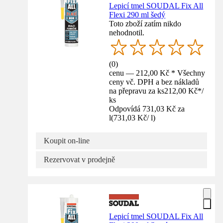
Lepicí tmel SOUDAL Fix All
Flexi 290 ml šedý
Toto zboží zatím nikdo
nehodnotil.
(
0
)
cenu — 212,00 Kč * Všechny
ceny vč. DPH a bez nákladů
na přepravu za ks
212,00 Kč
*
/
ks
Odpovídá 731,03 Kč za
l
(
731,03 Kč
/
l
)
Koupit on-line
Rezervovat v prodejně
Lepicí tmel SOUDAL Fix All