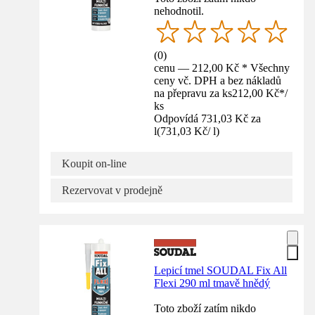
nehodnotil.
(
0
)
cenu — 212,00 Kč * Všechny
ceny vč. DPH a bez nákladů
na přepravu za ks
212,00 Kč
*
/
ks
Odpovídá 731,03 Kč za
l
(
731,03 Kč
/
l
)
Koupit on-line
Rezervovat v prodejně
Lepicí tmel SOUDAL Fix All
Flexi 290 ml tmavě hnědý
Toto zboží zatím nikdo