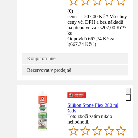
(
0
)
cenu — 207,00 Kč * Všechny
ceny vč. DPH a bez nákladů
na přepravu za ks
207,00 Kč
*
/
ks
Odpovídá 667,74 Kč za
l
(
667,74 Kč
/
l
)
Koupit on-line
Rezervovat v prodejně
Silikon Stone Flex 280 ml
šedý
Toto zboží zatím nikdo
nehodnotil.