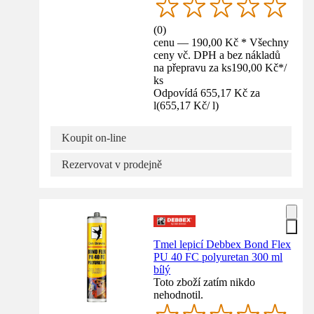
(
0
)
cenu — 190,00 Kč * Všechny
ceny vč. DPH a bez nákladů
na přepravu za ks
190,00 Kč
*
/
ks
Odpovídá 655,17 Kč za
l
(
655,17 Kč
/
l
)
Koupit on-line
Rezervovat v prodejně
Tmel lepicí Debbex Bond Flex
PU 40 FC polyuretan 300 ml
bílý
Toto zboží zatím nikdo
nehodnotil.