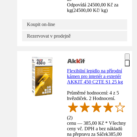
Odpovídá 24500,00 Kč za
kg
(
24500,00 Kč
/
kg
)
Koupit on-line
Rezervovat v prodejně
Flexibilní lepidlo na přírodní
kámen pro interiér a exteriér
AKKIT 450 C2TE S1 25 kg
Průměrné hodnocení: 4 z 5
hvězdiček. 2 Hodnocení.
(
2
)
cenu — 385,00 Kč * Všechny
ceny vč. DPH a bez nákladů
na přepravu za Sáček
385,00