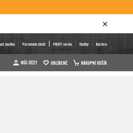
vat zásilku
Porovnání zboží
PROFI servis
Služby
Kariéra
MŮJ ÚČET
OBLÍBENÉ
NÁKUPNÍ KOŠÍK