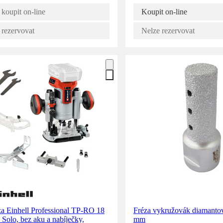
 koupit on-line
Koupit on-line
 rezervovat
Nelze rezervovat
za Einhell Professional TP-RO 18
Fréza vykružovák diamanto
Solo, bez aku a nabíječky,
mm