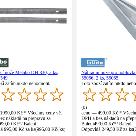
cí nože Metabo DH 330, 2 ks,
Náhradní nože pro hoblov
3549
55056, 2 ks, 55055
ží zatím nikdo nehodnotil.
Toto zboží zatím nikdo neho
(
0
)
1990,00 Kč * Všechny ceny vč.
cenu — 499,00 Kč * Všechn
ez nákladů na přepravu za
DPH a bez nákladů na přepr
990,00 Kč
*
/
Balení
Balení
499,00 Kč
*
/
Balení
á 995,00 Kč za ks
(
995,00 Kč
/
ks
)
Odpovídá 249,50 Kč za ks
(