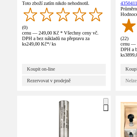
Toto zboží zatím nikdo nehodnotil.
435041
Průměrné
Hodnoce
(
0
)
cenu — 249,00 Kč * Všechny ceny vč.
DPH a bez nákladů na přepravu za
(
22
)
ks
249,00 Kč
*
/
ks
cenu — 
DPH a b
ks
3899,
Koupit on-line
Koupi
Rezervovat v prodejně
Nelze