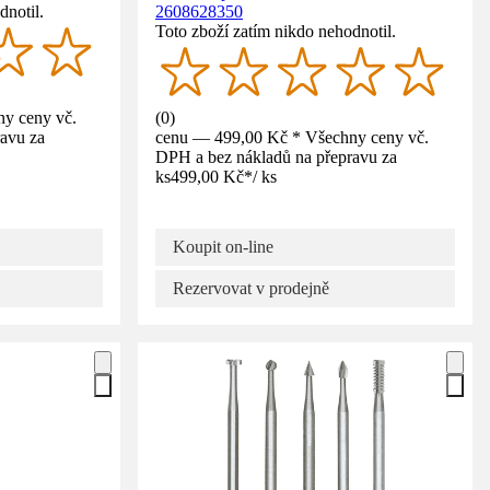
dnotil.
2608628350
Toto zboží zatím nikdo nehodnotil.
y ceny vč.
(
0
)
avu za
cenu — 499,00 Kč * Všechny ceny vč.
DPH a bez nákladů na přepravu za
ks
499,00 Kč
*
/
ks
Koupit on-line
Rezervovat v prodejně