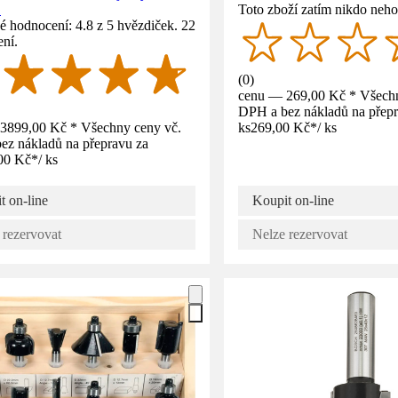
1
Toto zboží zatím nikdo neho
 hodnocení: 4.8 z 5 hvězdiček. 22
ní.
(
0
)
cenu — 269,00 Kč * Všechn
DPH a bez nákladů na přepr
3899,00 Kč * Všechny ceny vč.
ks
269,00 Kč
*
/
ks
ez nákladů na přepravu za
00 Kč
*
/
ks
t on-line
Koupit on-line
 rezervovat
Nelze rezervovat