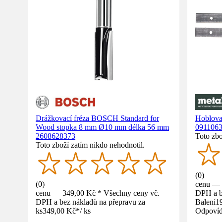
Drážkovací fréza BOSCH Standard for
Hoblova
Wood stopka 8 mm Ø10 mm délka 56 mm
091106
2608628373
Toto zbo
Toto zboží zatím nikdo nehodnotil.
(
0
)
(
0
)
cenu — 
cenu — 349,00 Kč * Všechny ceny vč.
DPH a b
DPH a bez nákladů na přepravu za
Balení
1
ks
349,00 Kč
*
/
ks
Odpovíd