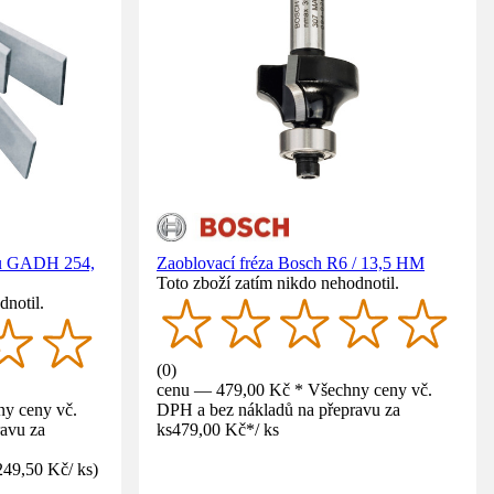
ku GADH 254,
Zaoblovací fréza Bosch R6 / 13,5 HM
Toto zboží zatím nikdo nehodnotil.
dnotil.
(
0
)
cenu — 479,00 Kč * Všechny ceny vč.
y ceny vč.
DPH a bez nákladů na přepravu za
avu za
ks
479,00 Kč
*
/
ks
249,50 Kč
/
ks
)