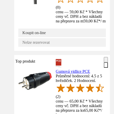
(
0
)
cenu — 59,00 Kč * Všechny
ceny vč. DPH a bez nákladů
na přepravu za m
59,00 Kč
*
/
m
Koupit on-line
Nelze rezervovat
Top produkt
Gumová vidlice PCE
Průměrné hodnocení: 4.5 z 5
hvězdiček. 2 Hodnocení.
(
2
)
cenu — 65,00 Kč * Všechny
ceny vč. DPH a bez nákladů
na přepravu za ks
65,00 Kč
*
/