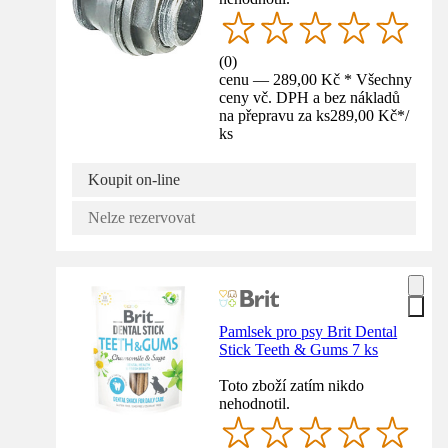
(
0
)
cenu — 289,00 Kč * Všechny
ceny vč. DPH a bez nákladů
na přepravu za ks
289,00 Kč
*
/
ks
Koupit on-line
Nelze rezervovat
Pamlsek pro psy Brit Dental
Stick Teeth & Gums 7 ks
Toto zboží zatím nikdo
nehodnotil.