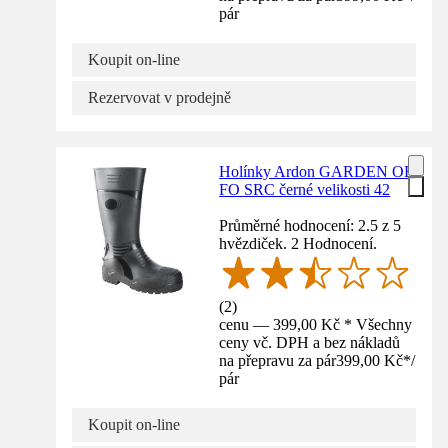
pár
Koupit on-line
Rezervovat v prodejně
Holínky Ardon GARDEN OB
FO SRC černé velikosti 42
Průměrné hodnocení: 2.5 z 5
hvězdiček. 2 Hodnocení.
(
2
)
cenu — 399,00 Kč * Všechny
ceny vč. DPH a bez nákladů
na přepravu za pár
399,00 Kč
*
/
pár
Koupit on-line