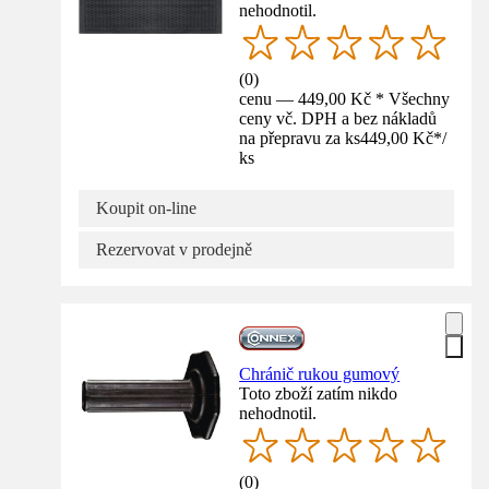
nehodnotil.
(
0
)
cenu — 449,00 Kč * Všechny
ceny vč. DPH a bez nákladů
na přepravu za ks
449,00 Kč
*
/
ks
Koupit on-line
Rezervovat v prodejně
Chránič rukou gumový
Toto zboží zatím nikdo
nehodnotil.
(
0
)