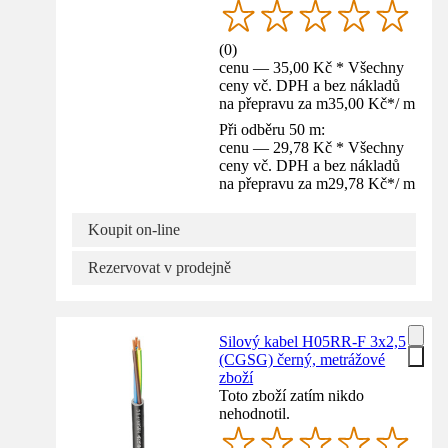
(
0
)
cenu — 35,00 Kč * Všechny
ceny vč. DPH a bez nákladů
na přepravu za m
35,00 Kč
*
/
m
Při odběru 50 m:
cenu — 29,78 Kč * Všechny
ceny vč. DPH a bez nákladů
na přepravu za m
29,78 Kč
*
/
m
Koupit on-line
Rezervovat v prodejně
Silový kabel H05RR-F 3x2,5
(CGSG) černý, metrážové
zboží
Toto zboží zatím nikdo
nehodnotil.