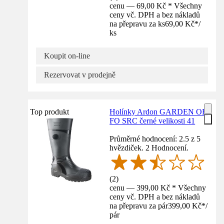
cenu — 69,00 Kč * Všechny
ceny vč. DPH a bez nákladů
na přepravu za ks
69,00 Kč
*
/
ks
Koupit on-line
Rezervovat v prodejně
Top produkt
Holínky Ardon GARDEN OB
FO SRC černé velikosti 41
Průměrné hodnocení: 2.5 z 5
hvězdiček. 2 Hodnocení.
(
2
)
cenu — 399,00 Kč * Všechny
ceny vč. DPH a bez nákladů
na přepravu za pár
399,00 Kč
*
/
pár