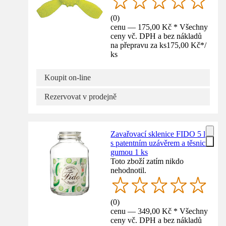
(
0
)
cenu — 175,00 Kč * Všechny
ceny vč. DPH a bez nákladů
na přepravu za ks
175,00 Kč
*
/
ks
Koupit on-line
Rezervovat v prodejně
Zavařovací sklenice FIDO 5 l
s patentním uzávěrem a těsnicí
gumou 1 ks
Toto zboží zatím nikdo
nehodnotil.
(
0
)
cenu — 349,00 Kč * Všechny
ceny vč. DPH a bez nákladů