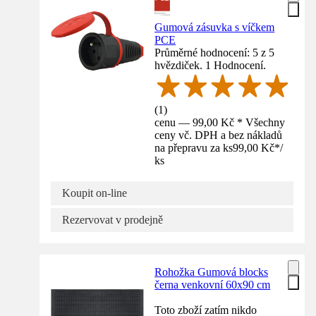
Gumová zásuvka s víčkem
PCE
Průměrné hodnocení: 5 z 5
hvězdiček. 1 Hodnocení.
(
1
)
cenu — 99,00 Kč * Všechny
ceny vč. DPH a bez nákladů
na přepravu za ks
99,00 Kč
*
/
ks
Koupit on-line
Rezervovat v prodejně
Rohožka Gumová blocks
černa venkovní 60x90 cm
Toto zboží zatím nikdo