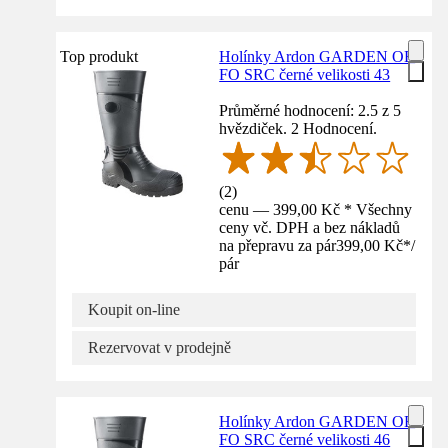
Top produkt
Holínky Ardon GARDEN OB
FO SRC černé velikosti 43
Průměrné hodnocení: 2.5 z 5
hvězdiček. 2 Hodnocení.
(
2
)
cenu — 399,00 Kč * Všechny
ceny vč. DPH a bez nákladů
na přepravu za pár
399,00 Kč
*
/
pár
Koupit on-line
Rezervovat v prodejně
Holínky Ardon GARDEN OB
FO SRC černé velikosti 46