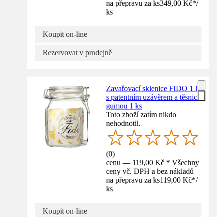
na přepravu za ks
349,00 Kč
*
/
ks
Koupit on-line
Rezervovat v prodejně
Zavařovací sklenice FIDO 1 l
s patentním uzávěrem a těsnicí
gumou 1 ks
Toto zboží zatím nikdo
nehodnotil.
(
0
)
cenu — 119,00 Kč * Všechny
ceny vč. DPH a bez nákladů
na přepravu za ks
119,00 Kč
*
/
ks
Koupit on-line