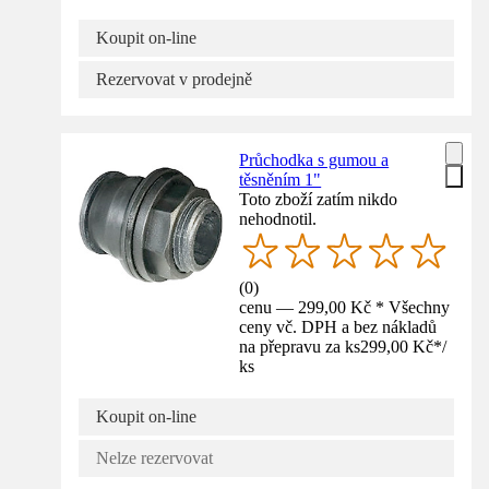
Koupit on-line
Rezervovat v prodejně
Průchodka s gumou a
těsněním 1"
Toto zboží zatím nikdo
nehodnotil.
(
0
)
cenu — 299,00 Kč * Všechny
ceny vč. DPH a bez nákladů
na přepravu za ks
299,00 Kč
*
/
ks
Koupit on-line
Nelze rezervovat