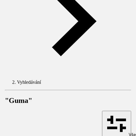
Vyhledávání
"Guma"
Všec