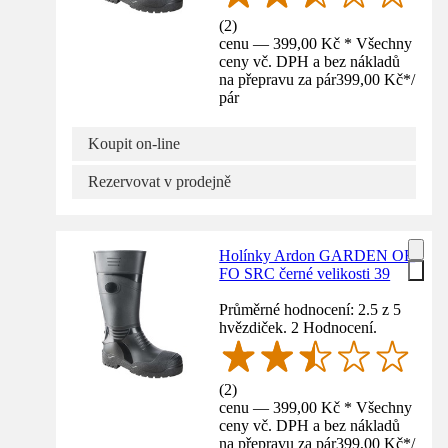
(
2
)
cenu — 399,00 Kč * Všechny
ceny vč. DPH a bez nákladů
na přepravu za pár
399,00 Kč
*
/
pár
Koupit on-line
Rezervovat v prodejně
Holínky Ardon GARDEN OB
FO SRC černé velikosti 39
Průměrné hodnocení: 2.5 z 5
hvězdiček. 2 Hodnocení.
(
2
)
cenu — 399,00 Kč * Všechny
ceny vč. DPH a bez nákladů
na přepravu za pár
399,00 Kč
*
/