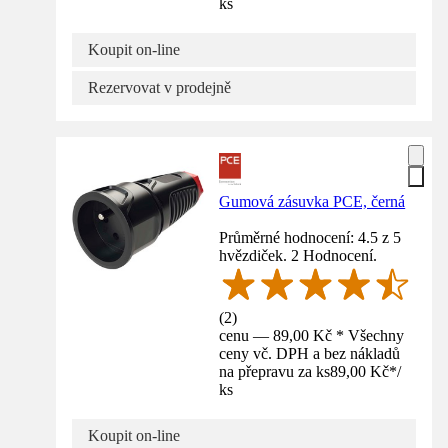
ks
Koupit on-line
Rezervovat v prodejně
Gumová zásuvka PCE, černá
Průměrné hodnocení: 4.5 z 5
hvězdiček. 2 Hodnocení.
(
2
)
cenu — 89,00 Kč * Všechny
ceny vč. DPH a bez nákladů
na přepravu za ks
89,00 Kč
*
/
ks
Koupit on-line