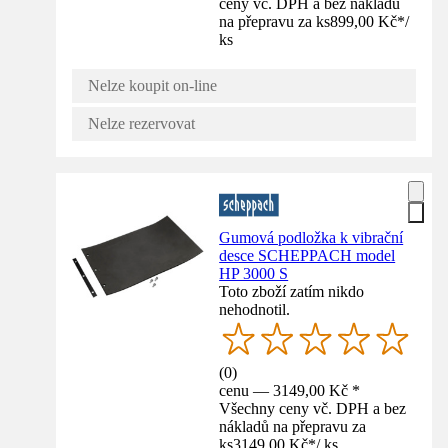
ceny vč. DPH a bez nákladů
na přepravu za ks
899,00 Kč
*
/
ks
Nelze koupit on-line
Nelze rezervovat
Gumová podložka k vibrační
desce SCHEPPACH model
HP 3000 S
Toto zboží zatím nikdo
nehodnotil.
(
0
)
cenu — 3149,00 Kč *
Všechny ceny vč. DPH a bez
nákladů na přepravu za
ks
3149,00 Kč
*
/
ks