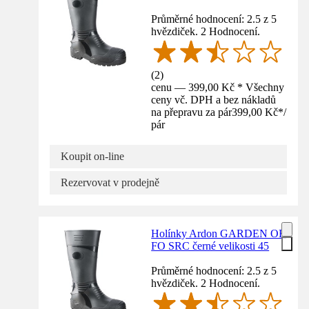
Průměrné hodnocení: 2.5 z 5
hvězdiček. 2 Hodnocení.
(
2
)
cenu — 399,00 Kč * Všechny
ceny vč. DPH a bez nákladů
na přepravu za pár
399,00 Kč
*
/
pár
Koupit on-line
Rezervovat v prodejně
Holínky Ardon GARDEN OB
FO SRC černé velikosti 45
Průměrné hodnocení: 2.5 z 5
hvězdiček. 2 Hodnocení.