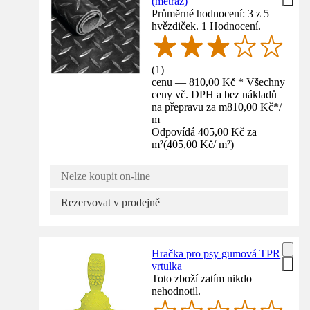
(metráž)
Průměrné hodnocení: 3 z 5
hvězdiček. 1 Hodnocení.
(
1
)
cenu — 810,00 Kč * Všechny
ceny vč. DPH a bez nákladů
na přepravu za m
810,00 Kč
*
/
m
Odpovídá 405,00 Kč za
m²
(
405,00 Kč
/
m²
)
Nelze koupit on-line
Rezervovat v prodejně
Hračka pro psy gumová TPR
vrtulka
Toto zboží zatím nikdo
nehodnotil.