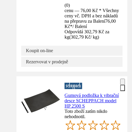
(
0
)
cenu — 76,00 Kč * Všechny
ceny vč. DPH a bez nákladů
na přepravu za Balení
76,00
Kč
*
/
Balení
Odpovídá 302,79 Kč za
kg
(
302,79 Kč
/
kg
)
Koupit on-line
Rezervovat v prodejně
Gumová podložka k vibrační
desce SCHEPPACH model
HP 2500 S
Toto zboží zatím nikdo
nehodnotil.