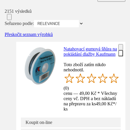
2151 výsledků
Seřazeno podle:
Přeskočit seznam výrobků
Natahovací gumová šňůra na
pokládání dlažby Kaufmann
Toto zboží zatím nikdo
nehodnotil.
(
0
)
cenu — 49,00 Kč * Všechny
ceny vč. DPH a bez nákladů
na přepravu za ks
49,00 Kč
*
/
ks
Koupit on-line