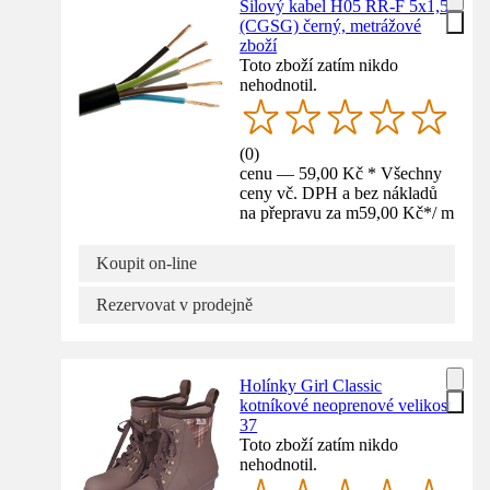
Silový kabel H05 RR-F 5x1,5
(CGSG) černý, metrážové
zboží
Toto zboží zatím nikdo
nehodnotil.
(
0
)
cenu — 59,00 Kč * Všechny
ceny vč. DPH a bez nákladů
na přepravu za m
59,00 Kč
*
/
m
Koupit on-line
Rezervovat v prodejně
Holínky Girl Classic
kotníkové neoprenové velikost
37
Toto zboží zatím nikdo
nehodnotil.