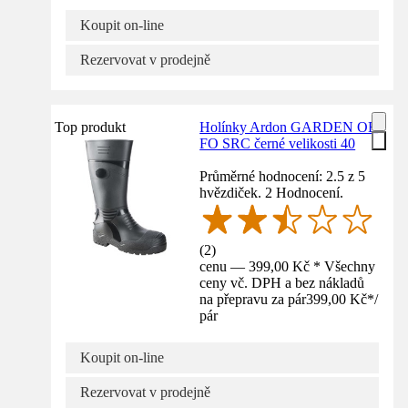
Koupit on-line
Rezervovat v prodejně
Top produkt
Holínky Ardon GARDEN OB
FO SRC černé velikosti 40
Průměrné hodnocení: 2.5 z 5
hvězdiček. 2 Hodnocení.
(
2
)
cenu — 399,00 Kč * Všechny
ceny vč. DPH a bez nákladů
na přepravu za pár
399,00 Kč
*
/
pár
Koupit on-line
Rezervovat v prodejně