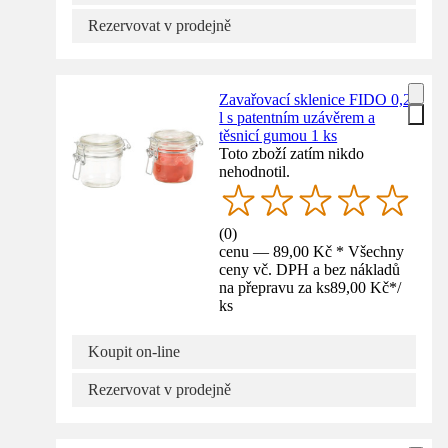
Rezervovat v prodejně
Zavařovací sklenice FIDO 0,2
l s patentním uzávěrem a
těsnicí gumou 1 ks
Toto zboží zatím nikdo
nehodnotil.
(
0
)
cenu — 89,00 Kč * Všechny
ceny vč. DPH a bez nákladů
na přepravu za ks
89,00 Kč
*
/
ks
Koupit on-line
Rezervovat v prodejně