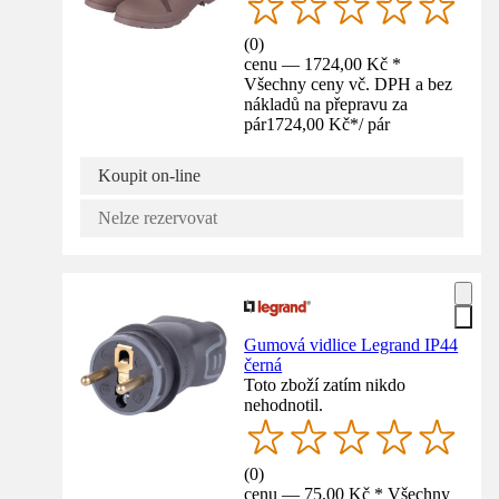
(
0
)
cenu — 1724,00 Kč *
Všechny ceny vč. DPH a bez
nákladů na přepravu za
pár
1724,00 Kč
*
/
pár
Koupit on-line
Nelze rezervovat
Gumová vidlice Legrand IP44
černá
Toto zboží zatím nikdo
nehodnotil.
(
0
)
cenu — 75,00 Kč * Všechny