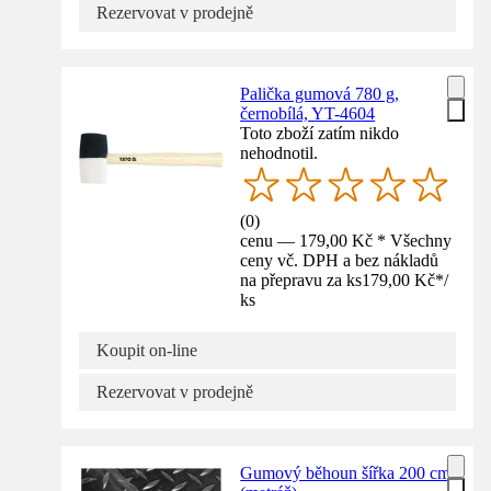
Rezervovat v prodejně
Palička gumová 780 g,
černobílá, YT-4604
Toto zboží zatím nikdo
nehodnotil.
(
0
)
cenu — 179,00 Kč * Všechny
ceny vč. DPH a bez nákladů
na přepravu za ks
179,00 Kč
*
/
ks
Koupit on-line
Rezervovat v prodejně
Gumový běhoun šířka 200 cm