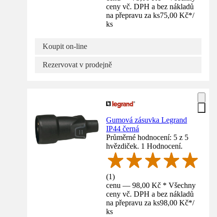
ceny vč. DPH a bez nákladů
na přepravu za ks
75,00 Kč
*
/
ks
Koupit on-line
Rezervovat v prodejně
Gumová zásuvka Legrand
IP44 černá
Průměrné hodnocení: 5 z 5
hvězdiček. 1 Hodnocení.
(
1
)
cenu — 98,00 Kč * Všechny
ceny vč. DPH a bez nákladů
na přepravu za ks
98,00 Kč
*
/
ks