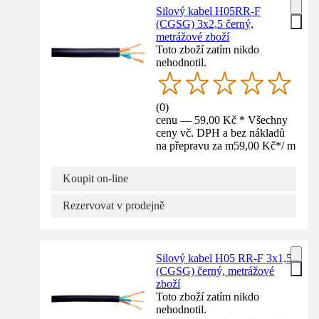
Silový kabel H05RR-F
(CGSG) 3x2,5 černý,
metrážové zboží
Toto zboží zatím nikdo
nehodnotil.
(
0
)
cenu — 59,00 Kč * Všechny
ceny vč. DPH a bez nákladů
na přepravu za m
59,00 Kč
*
/
m
Koupit on-line
Rezervovat v prodejně
Silový kabel H05 RR-F 3x1,5
(CGSG) černý, metrážové
zboží
Toto zboží zatím nikdo
nehodnotil.