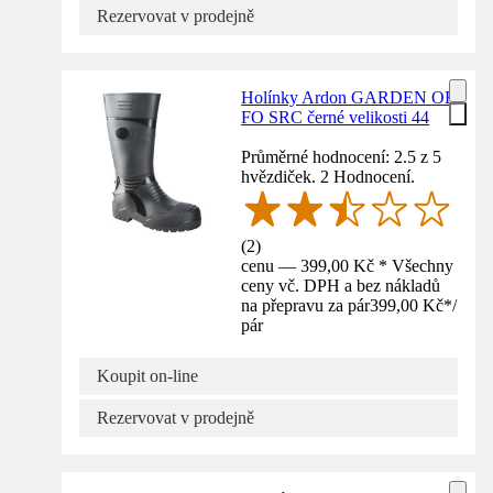
Rezervovat v prodejně
Holínky Ardon GARDEN OB
FO SRC černé velikosti 44
Průměrné hodnocení: 2.5 z 5
hvězdiček. 2 Hodnocení.
(
2
)
cenu — 399,00 Kč * Všechny
ceny vč. DPH a bez nákladů
na přepravu za pár
399,00 Kč
*
/
pár
Koupit on-line
Rezervovat v prodejně