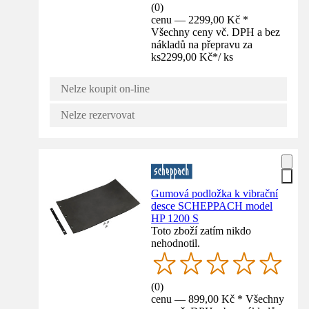
(
0
)
cenu — 2299,00 Kč *
Všechny ceny vč. DPH a bez
nákladů na přepravu za
ks
2299,00 Kč
*
/
ks
Nelze koupit on-line
Nelze rezervovat
Gumová podložka k vibrační
desce SCHEPPACH model
HP 1200 S
Toto zboží zatím nikdo
nehodnotil.
(
0
)
cenu — 899,00 Kč * Všechny