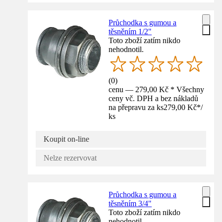
Průchodka s gumou a
těsněním 1/2"
Toto zboží zatím nikdo
nehodnotil.
(
0
)
cenu — 279,00 Kč * Všechny
ceny vč. DPH a bez nákladů
na přepravu za ks
279,00 Kč
*
/
ks
Koupit on-line
Nelze rezervovat
Průchodka s gumou a
těsněním 3/4"
Toto zboží zatím nikdo
nehodnotil.