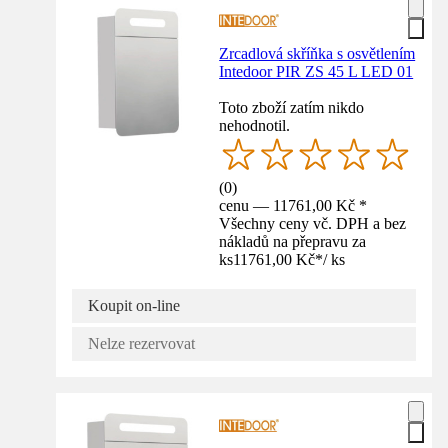
Zrcadlová skříňka s osvětlením
Intedoor PIR ZS 45 L LED 01
Toto zboží zatím nikdo
nehodnotil.
(
0
)
cenu — 11761,00 Kč *
Všechny ceny vč. DPH a bez
nákladů na přepravu za
ks
11761,00 Kč
*
/
ks
Koupit on-line
Nelze rezervovat