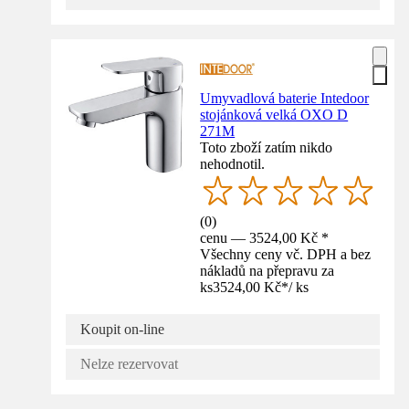
Umyvadlová baterie Intedoor
stojánková velká OXO D
271M
Toto zboží zatím nikdo
nehodnotil.
(
0
)
cenu — 3524,00 Kč *
Všechny ceny vč. DPH a bez
nákladů na přepravu za
ks
3524,00 Kč
*
/
ks
Koupit on-line
Nelze rezervovat