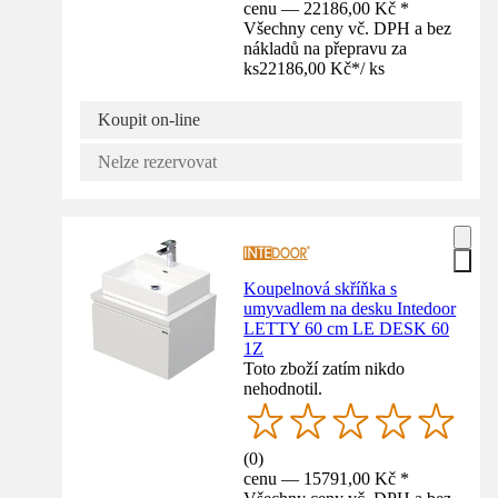
cenu — 22186,00 Kč *
Všechny ceny vč. DPH a bez
nákladů na přepravu za
ks
22186,00 Kč
*
/
ks
Koupit on-line
Nelze rezervovat
Koupelnová skříňka s
umyvadlem na desku Intedoor
LETTY 60 cm LE DESK 60
1Z
Toto zboží zatím nikdo
nehodnotil.
(
0
)
cenu — 15791,00 Kč *