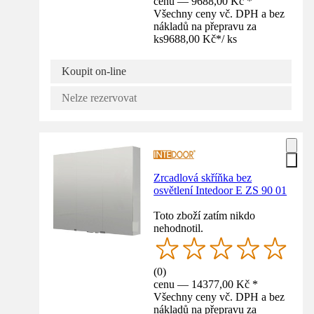
cenu — 9688,00 Kč *
Všechny ceny vč. DPH a bez
nákladů na přepravu za
ks
9688,00 Kč
*
/
ks
Koupit on-line
Nelze rezervovat
Zrcadlová skříňka bez
osvětlení Intedoor E ZS 90 01
Toto zboží zatím nikdo
nehodnotil.
(
0
)
cenu — 14377,00 Kč *
Všechny ceny vč. DPH a bez
nákladů na přepravu za