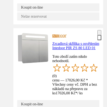
Koupit on-line
Nelze rezervovat
Zrcadlová skříňka s osvětlením
Intedoor PIR ZS 80 LED 01
Toto zboží zatím nikdo
nehodnotil.
(
0
)
cenu — 17026,00 Kč *
Všechny ceny vč. DPH a bez
nákladů na přepravu za
ks
17026,00 Kč
*
/
ks
Koupit on-line