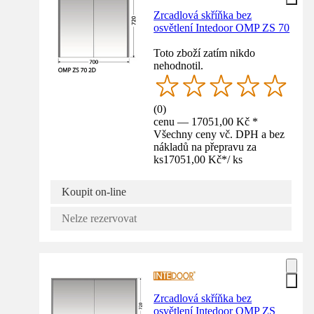
Zrcadlová skříňka bez
osvětlení Intedoor OMP ZS 70
Toto zboží zatím nikdo
nehodnotil.
(
0
)
cenu — 17051,00 Kč *
Všechny ceny vč. DPH a bez
nákladů na přepravu za
ks
17051,00 Kč
*
/
ks
Koupit on-line
Nelze rezervovat
Zrcadlová skříňka bez
osvětlení Intedoor OMP ZS