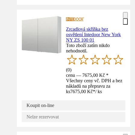
Zrcadlová skříňka bez
osvětlení Intedoor New York
NY ZS 100 01
Toto zboží zatím nikdo
nehodnotil.
(
0
)
cenu — 7675,00 Kč *
Všechny ceny vč. DPH a bez
nákladů na přepravu za
ks
7675,00 Kč
*
/
ks
Koupit on-line
Nelze rezervovat