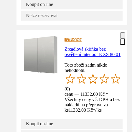
Koupit on-line
Nelze rezervovat
Zrcadlová skříňka bez
osvětlení Intedoor E ZS 80 01
Toto zboží zatím nikdo
nehodnotil.
(
0
)
cenu — 11332,00 Kč *
Všechny ceny vč. DPH a bez
nákladů na přepravu za
ks
11332,00 Kč
*
/
ks
Koupit on-line