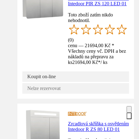
Intedoor PIR ZS 120 LED 01
Toto zboží zatím nikdo
nehodnotil.
(
0
)
cenu — 21694,00 Kč *
Všechny ceny vč. DPH a bez
nákladů na přepravu za
ks
21694,00 Kč
*
/
ks
Koupit on-line
Nelze rezervovat
Zrcadlová skříňka s osvětlením
Intedoor R ZS 80 LED 01