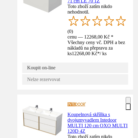
71 cm LE 70 1Z
Toto zboží zatím nikdo
nehodnotil.
(
0
)
cenu — 12268,00 Kč *
Všechny ceny vč. DPH a bez
nákladů na přepravu za
ks
12268,00 Kč
*
/
ks
Koupit on-line
Nelze rezervovat
Koupelnová skříňka s
dvojumyvadlem Intedoor
MULTI 120 cm OXO MULTI
120D 4Z
Toto zboží zatím nikdo