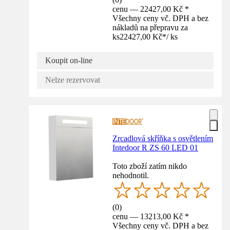
cenu — 22427,00 Kč *
Všechny ceny vč. DPH a bez
nákladů na přepravu za
ks
22427,00 Kč
*
/
ks
Koupit on-line
Nelze rezervovat
Zrcadlová skříňka s osvětlením
Intedoor R ZS 60 LED 01
Toto zboží zatím nikdo
nehodnotil.
(
0
)
cenu — 13213,00 Kč *
Všechny ceny vč. DPH a bez