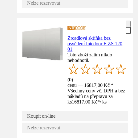
Nelze rezervovat
Zrcadlová skříňka bez
osvětlení Intedoor E ZS 120
01
Toto zboží zatím nikdo
nehodnotil.
(
0
)
cenu — 16817,00 Kč *
Všechny ceny vč. DPH a bez
nákladů na přepravu za
ks
16817,00 Kč
*
/
ks
Koupit on-line
Nelze rezervovat