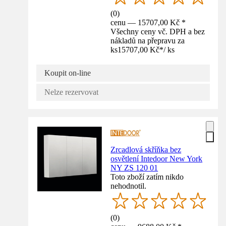
(
0
)
cenu — 15707,00 Kč *
Všechny ceny vč. DPH a bez
nákladů na přepravu za
ks
15707,00 Kč
*
/
ks
Koupit on-line
Nelze rezervovat
Zrcadlová skříňka bez
osvětlení Intedoor New York
NY ZS 120 01
Toto zboží zatím nikdo
nehodnotil.
(
0
)