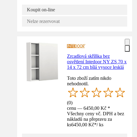
Koupit on-line
Nelze rezervovat
Zrcadlová skříňka bez
osvětlení Intedoor NY ZS 70 x
14 x 72 cm bílá vysoce lesklá
Toto zboží zatím nikdo
nehodnotil.
(
0
)
cenu — 6450,00 Kč *
Všechny ceny vč. DPH a bez
nákladů na přepravu za
ks
6450,00 Kč
*
/
ks