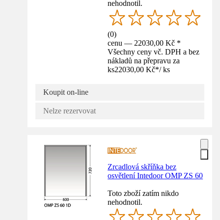
nehodnotil.
(
0
)
cenu — 22030,00 Kč *
Všechny ceny vč. DPH a bez
nákladů na přepravu za
ks
22030,00 Kč
*
/
ks
Koupit on-line
Nelze rezervovat
Zrcadlová skříňka bez
osvětlení Intedoor OMP ZS 60
Toto zboží zatím nikdo
nehodnotil.