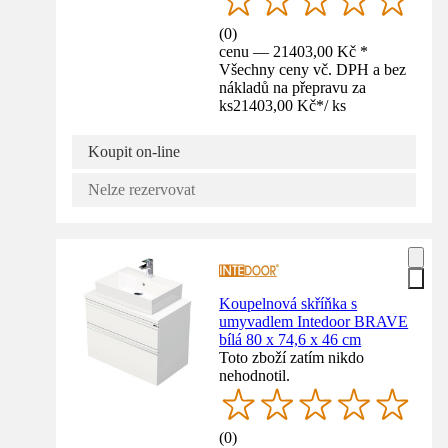
(
0
)
cenu — 21403,00 Kč *
Všechny ceny vč. DPH a bez
nákladů na přepravu za
ks
21403,00 Kč
*
/
ks
Koupit on-line
Nelze rezervovat
Koupelnová skříňka s
umyvadlem Intedoor BRAVE
bílá 80 x 74,6 x 46 cm
Toto zboží zatím nikdo
nehodnotil.
(
0
)