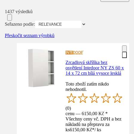
1437 výsledků
Seřazeno podle:
Přeskočit seznam výrobků
Zrcadlová skříňka bez
osvětlení Intedoor NY ZS 60 x
14 x 72 cm bílá vysoce lesklá
Toto zboží zatím nikdo
nehodnotil.
(
0
)
cenu — 6150,00 Kč *
Všechny ceny vč. DPH a bez
nákladů na přepravu za
ks
6150,00 Kč
*
/
ks