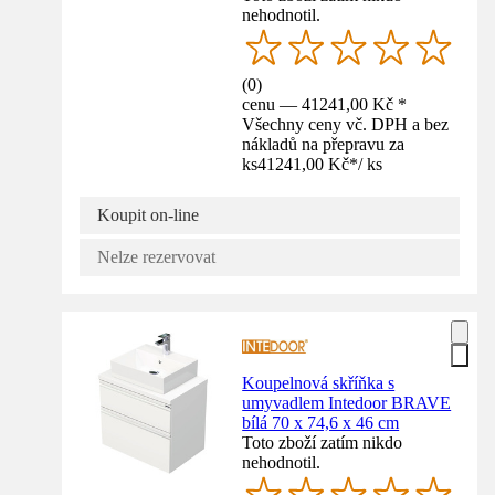
nehodnotil.
(
0
)
cenu — 41241,00 Kč *
Všechny ceny vč. DPH a bez
nákladů na přepravu za
ks
41241,00 Kč
*
/
ks
Koupit on-line
Nelze rezervovat
Koupelnová skříňka s
umyvadlem Intedoor BRAVE
bílá 70 x 74,6 x 46 cm
Toto zboží zatím nikdo
nehodnotil.