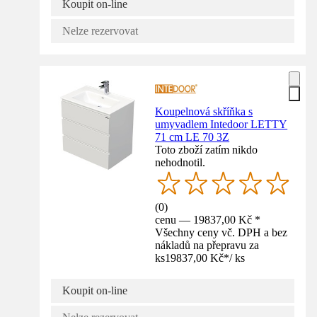
Koupit on-line
Nelze rezervovat
Koupelnová skříňka s
umyvadlem Intedoor LETTY
71 cm LE 70 3Z
Toto zboží zatím nikdo
nehodnotil.
(
0
)
cenu — 19837,00 Kč *
Všechny ceny vč. DPH a bez
nákladů na přepravu za
ks
19837,00 Kč
*
/
ks
Koupit on-line