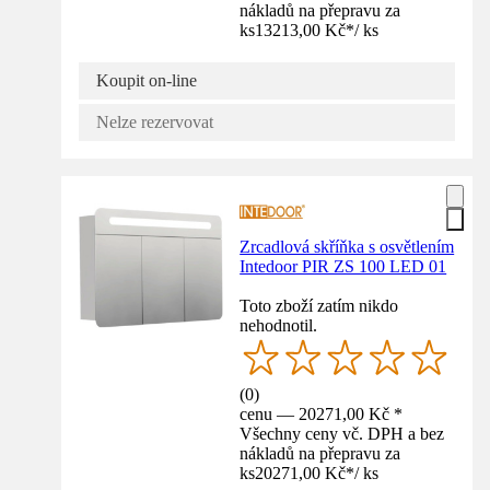
nákladů na přepravu za
ks
13213,00 Kč
*
/
ks
Koupit on-line
Nelze rezervovat
Zrcadlová skříňka s osvětlením
Intedoor PIR ZS 100 LED 01
Toto zboží zatím nikdo
nehodnotil.
(
0
)
cenu — 20271,00 Kč *
Všechny ceny vč. DPH a bez
nákladů na přepravu za
ks
20271,00 Kč
*
/
ks