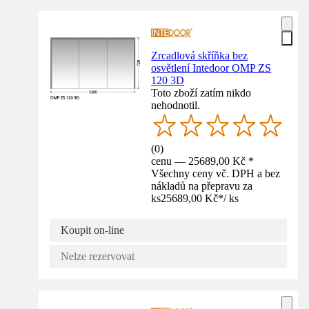
Zrcadlová skříňka bez
osvětlení Intedoor OMP ZS
120 3D
Toto zboží zatím nikdo
nehodnotil.
(
0
)
cenu — 25689,00 Kč *
Všechny ceny vč. DPH a bez
nákladů na přepravu za
ks
25689,00 Kč
*
/
ks
Koupit on-line
Nelze rezervovat