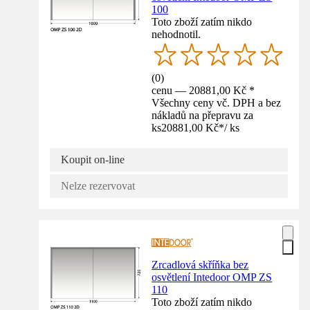
100
Toto zboží zatím nikdo
nehodnotil.
(
0
)
cenu — 20881,00 Kč *
Všechny ceny vč. DPH a bez
nákladů na přepravu za
ks
20881,00 Kč
*
/
ks
Koupit on-line
Nelze rezervovat
Zrcadlová skříňka bez
osvětlení Intedoor OMP ZS
110
Toto zboží zatím nikdo