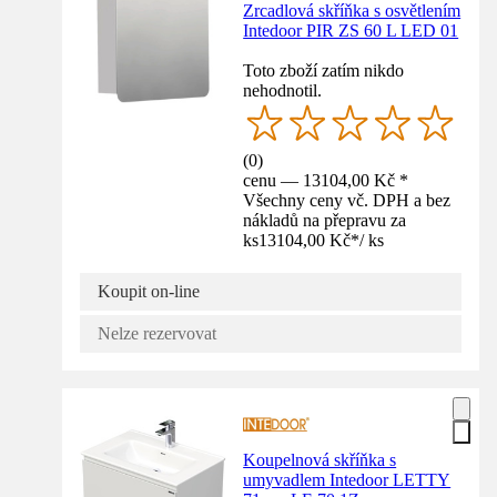
Zrcadlová skříňka s osvětlením
Intedoor PIR ZS 60 L LED 01
Toto zboží zatím nikdo
nehodnotil.
(
0
)
cenu — 13104,00 Kč *
Všechny ceny vč. DPH a bez
nákladů na přepravu za
ks
13104,00 Kč
*
/
ks
Koupit on-line
Nelze rezervovat
Koupelnová skříňka s
umyvadlem Intedoor LETTY