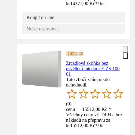
ks
14377,00 Kč
*
/
ks
Koupit on-line
Nelze rezervovat
Zrcadlová skříňka bez
osvětlení Intedoor E ZS 100
01
Toto zboží zatím nikdo
nehodnotil.
(
0
)
cenu — 15512,00 Kč *
Všechny ceny vč. DPH a bez
nákladů na přepravu za
ks
15512,00 Kč
*
/
ks