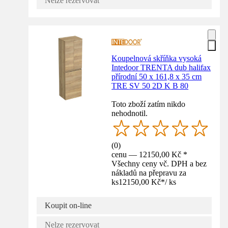
Nelze rezervovat
Koupelnová skříňka vysoká
Intedoor TRENTA dub halifax
přírodní 50 x 161,8 x 35 cm
TRE SV 50 2D K B 80
Toto zboží zatím nikdo
nehodnotil.
(
0
)
cenu — 12150,00 Kč *
Všechny ceny vč. DPH a bez
nákladů na přepravu za
ks
12150,00 Kč
*
/
ks
Koupit on-line
Nelze rezervovat