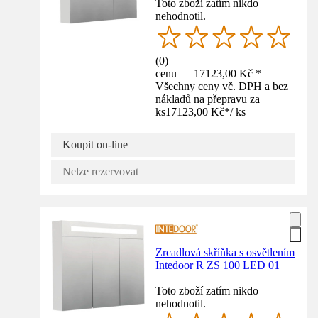
Toto zboží zatím nikdo
nehodnotil.
(
0
)
cenu — 17123,00 Kč *
Všechny ceny vč. DPH a bez
nákladů na přepravu za
ks
17123,00 Kč
*
/
ks
Koupit on-line
Nelze rezervovat
Zrcadlová skříňka s osvětlením
Intedoor R ZS 100 LED 01
Toto zboží zatím nikdo
nehodnotil.