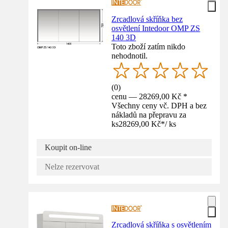
Zrcadlová skříňka bez
osvětlení Intedoor OMP ZS
140 3D
Toto zboží zatím nikdo
nehodnotil.
(
0
)
cenu — 28269,00 Kč *
Všechny ceny vč. DPH a bez
nákladů na přepravu za
ks
28269,00 Kč
*
/
ks
Koupit on-line
Nelze rezervovat
Zrcadlová skříňka s osvětlením