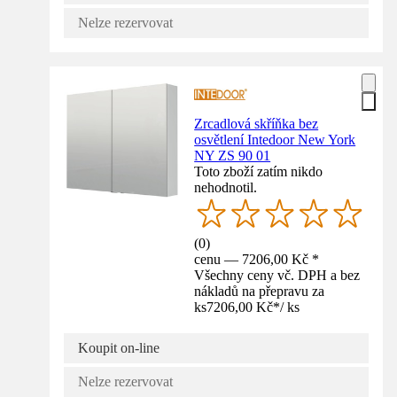
Nelze rezervovat
Zrcadlová skříňka bez
osvětlení Intedoor New York
NY ZS 90 01
Toto zboží zatím nikdo
nehodnotil.
(
0
)
cenu — 7206,00 Kč *
Všechny ceny vč. DPH a bez
nákladů na přepravu za
ks
7206,00 Kč
*
/
ks
Koupit on-line
Nelze rezervovat