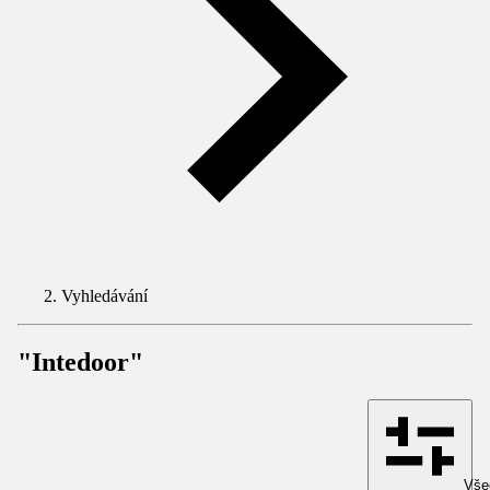
Vyhledávání
"Intedoor"
Všec