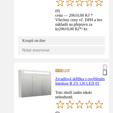
(
0
)
cenu — 20610,00 Kč *
Všechny ceny vč. DPH a bez
nákladů na přepravu za
ks
20610,00 Kč
*
/
ks
Koupit on-line
Nelze rezervovat
Zrcadlová skříňka s osvětlením
Intedoor R ZS 120 LED 01
Toto zboží zatím nikdo
nehodnotil.
(
0
)