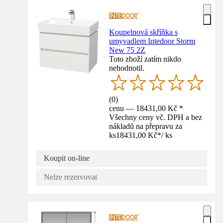
Koupelnová skříňka s
umyvadlem Intedoor Storm
New 75 2Z
Toto zboží zatím nikdo
nehodnotil.
(
0
)
cenu — 18431,00 Kč *
Všechny ceny vč. DPH a bez
nákladů na přepravu za
ks
18431,00 Kč
*
/
ks
Koupit on-line
Nelze rezervovat