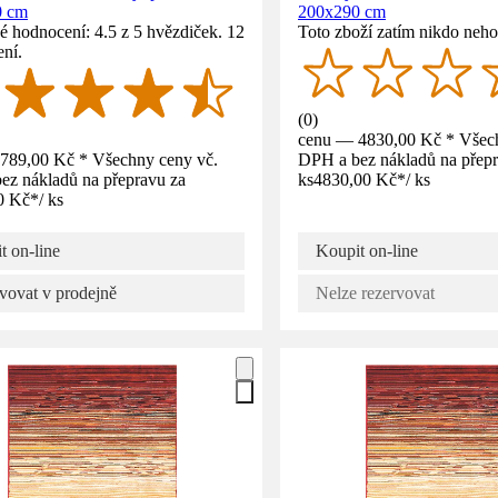
0 cm
200x290 cm
 hodnocení: 4.5 z 5 hvězdiček. 12
Toto zboží zatím nikdo neho
ní.
(
0
)
cenu — 4830,00 Kč * Všech
789,00 Kč * Všechny ceny vč.
DPH a bez nákladů na přepr
ez nákladů na přepravu za
ks
4830,00 Kč
*
/
ks
0 Kč
*
/
ks
t on-line
Koupit on-line
vovat v prodejně
Nelze rezervovat