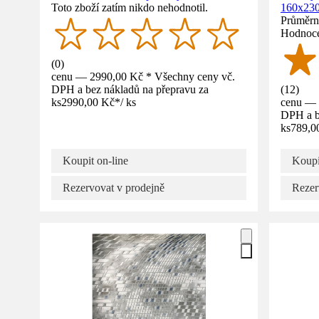
Toto zboží zatím nikdo nehodnotil.
160x23
Průměrné
Hodnoce
(
0
)
cenu — 2990,00 Kč * Všechny ceny vč.
DPH a bez nákladů na přepravu za
(
12
)
ks
2990,00 Kč
*
/
ks
cenu — 
DPH a b
ks
789,0
Koupit on-line
Koupi
Rezervovat v prodejně
Rezer