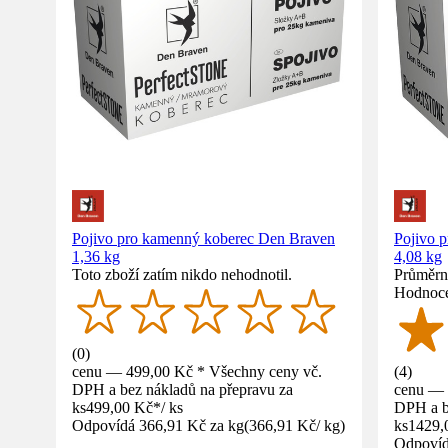
Pojivo pro kamenný koberec Den Braven
Pojivo 
1,36 kg
4,08 kg
Toto zboží zatím nikdo nehodnotil.
Průměrné
Hodnoce
(
0
)
cenu — 499,00 Kč * Všechny ceny vč.
(
4
)
DPH a bez nákladů na přepravu za
cenu — 
ks
499,00 Kč
*
/
ks
DPH a b
Odpovídá 366,91 Kč za kg
(
366,91 Kč
/
kg
)
ks
1429,
Odpovíd