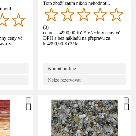
Toto zboží zatím nikdo nehodnotil.
dnotil.
(
0
)
cenu — 4990,00 Kč * Všechny ceny vč.
ny ceny vč.
DPH a bez nákladů na přepravu za
avu za
ks
4990,00 Kč
*
/
ks
Koupit on-line
Nelze rezervovat