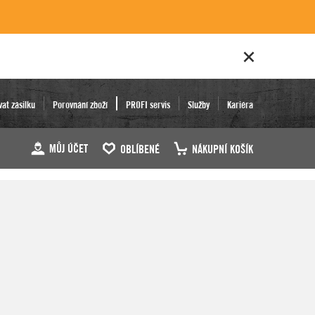
vat zásilku
Porovnání zboží
PROFI servis
Služby
Kariéra
MŮJ ÚČET
OBLÍBENÉ
NÁKUPNÍ KOŠÍK