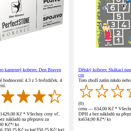
pro kamenný koberec Den Braven
Dětský koberec Skákací pa
cm
 hodnocení: 4.3 z 5 hvězdiček. 4
Toto zboží zatím nikdo neho
ní.
(
0
)
cenu — 634,00 Kč * Všechn
1429,00 Kč * Všechny ceny vč.
DPH a bez nákladů na přepr
ez nákladů na přepravu za
ks
634,00 Kč
*
/
ks
00 Kč
*
/
ks
á 350,25 Kč za kg
(
350,25 Kč
/
kg
)