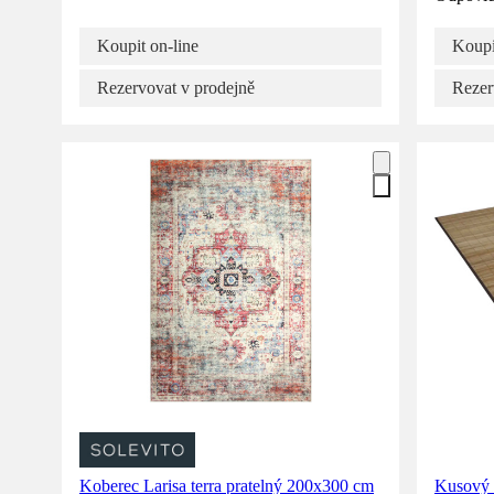
Koupit on-line
Koupi
Rezervovat v prodejně
Rezer
Koberec Larisa terra pratelný 200x300 cm
Kusový 