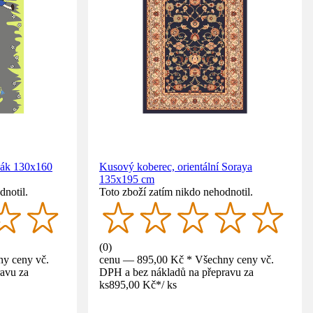
nák 130x160
Kusový koberec, orientální Soraya
135x195 cm
dnotil.
Toto zboží zatím nikdo nehodnotil.
(
0
)
y ceny vč.
cenu — 895,00 Kč * Všechny ceny vč.
avu za
DPH a bez nákladů na přepravu za
ks
895,00 Kč
*
/
ks