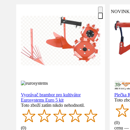
NOVINK
Vyorávač brambor pro kultivátor
Plečka
Eurosystems Euro 5 kit
Toto zbo
Toto zboží zatím nikdo nehodnotil.
(
0
)
(
0
)
cenu — 