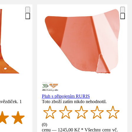
Pluh s připojením RURIS
hvězdiček. 1
Toto zboží zatím nikdo nehodnotil.
(
0
)
cenu — 1245,00 Kč * Všechny ceny vč.