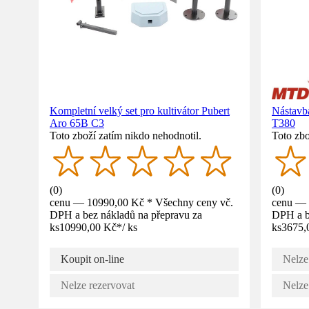
Kompletní velký set pro kultivátor Pubert
Nástavb
Aro 65B C3
T380
Toto zboží zatím nikdo nehodnotil.
Toto zbo
(
0
)
(
0
)
cenu — 10990,00 Kč * Všechny ceny vč.
cenu — 
DPH a bez nákladů na přepravu za
DPH a b
ks
10990,00 Kč
*
/
ks
ks
3675,
Koupit on-line
Nelze
Nelze rezervovat
Nelze