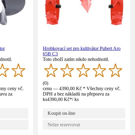
tor
Hrobkovací set pro kultivátor Pubert Aro
65B C3
dnotil.
Toto zboží zatím nikdo nehodnotil.
(
0
)
ny ceny vč.
cenu — 4390,00 Kč * Všechny ceny vč.
avu za
DPH a bez nákladů na přepravu za
ks
4390,00 Kč
*
/
ks
Koupit on-line
Nelze rezervovat