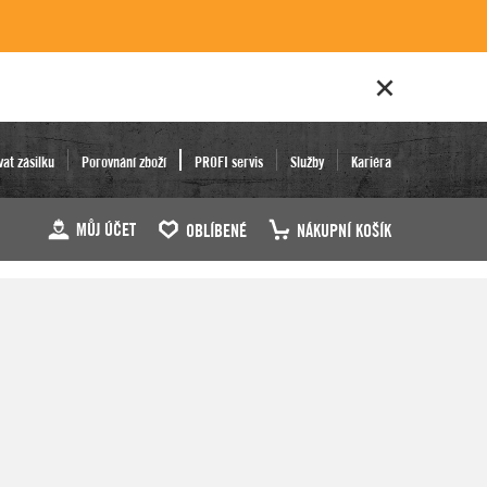
vat zásilku
Porovnání zboží
PROFI servis
Služby
Kariéra
MŮJ ÚČET
OBLÍBENÉ
NÁKUPNÍ KOŠÍK