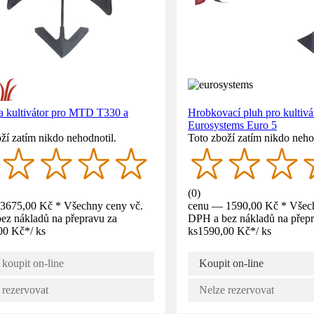
a kultivátor pro MTD T330 a
Hrobkovací pluh pro kultivá
Eurosystems Euro 5
ží zatím nikdo nehodnotil.
Toto zboží zatím nikdo neho
(
0
)
3675,00 Kč * Všechny ceny vč.
cenu — 1590,00 Kč * Všech
ez nákladů na přepravu za
DPH a bez nákladů na přepr
00 Kč
*
/
ks
ks
1590,00 Kč
*
/
ks
 koupit on-line
Koupit on-line
 rezervovat
Nelze rezervovat