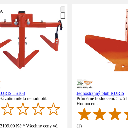
A
 RURIS TS103
Jednostranný pluh RURIS
ží zatím nikdo nehodnotil.
Průměrné hodnocení: 5 z 5 
Hodnocení.
3199,00 Kč * Všechny ceny vč.
(
1
)