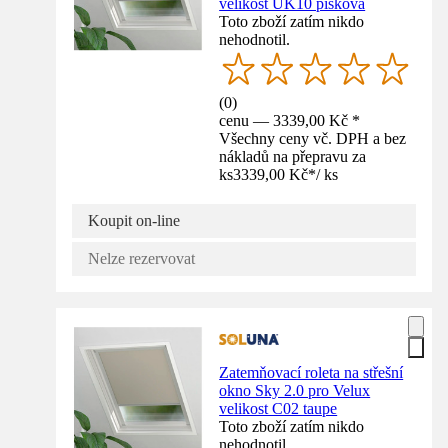
velikost UK10 písková
Toto zboží zatím nikdo
nehodnotil.
(
0
)
cenu — 3339,00 Kč *
Všechny ceny vč. DPH a bez
nákladů na přepravu za
ks
3339,00 Kč
*
/
ks
Koupit on-line
Nelze rezervovat
Zatemňovací roleta na střešní
okno Sky 2.0 pro Velux
velikost C02 taupe
Toto zboží zatím nikdo
nehodnotil.