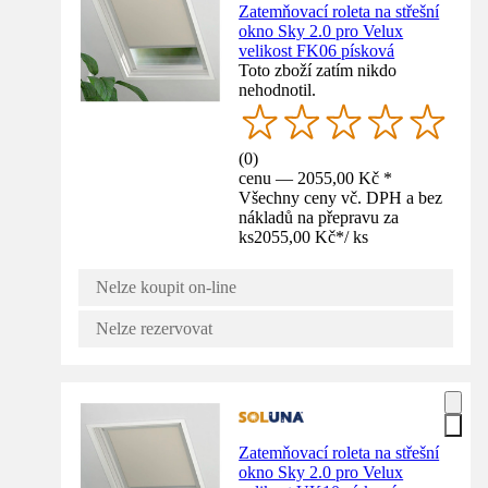
Zatemňovací roleta na střešní
okno Sky 2.0 pro Velux
velikost FK06 písková
Toto zboží zatím nikdo
nehodnotil.
(
0
)
cenu — 2055,00 Kč *
Všechny ceny vč. DPH a bez
nákladů na přepravu za
ks
2055,00 Kč
*
/
ks
Nelze koupit on-line
Nelze rezervovat
Zatemňovací roleta na střešní
okno Sky 2.0 pro Velux