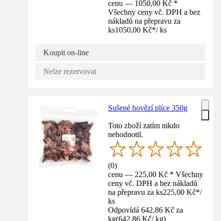
cenu — 1050,00 Kč *
Všechny ceny vč. DPH a bez
nákladů na přepravu za
ks
1050,00 Kč
*
/
ks
Koupit on-line
Nelze rezervovat
Sušené hovězí plíce 350g
Toto zboží zatím nikdo
nehodnotil.
(
0
)
cenu — 225,00 Kč * Všechny
ceny vč. DPH a bez nákladů
na přepravu za ks
225,00 Kč
*
/
ks
Odpovídá 642,86 Kč za
kg
(
642,86 Kč
/
kg
)