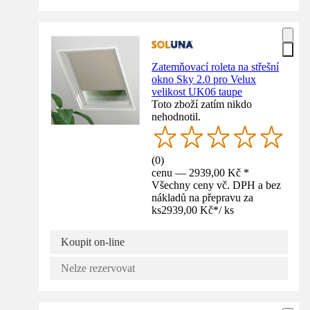
Zatemňovací roleta na střešní
okno Sky 2.0 pro Velux
velikost UK06 taupe
Toto zboží zatím nikdo
nehodnotil.
(
0
)
cenu — 2939,00 Kč *
Všechny ceny vč. DPH a bez
nákladů na přepravu za
ks
2939,00 Kč
*
/
ks
Koupit on-line
Nelze rezervovat