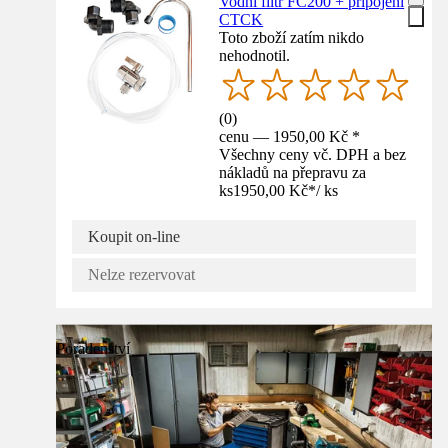
Vodní filtr FC200 + připojení
CTCK
Toto zboží zatím nikdo
nehodnotil.
(
0
)
cenu — 1950,00 Kč *
Všechny ceny vč. DPH a bez
nákladů na přepravu za
ks
1950,00 Kč
*
/
ks
Koupit on-line
Nelze rezervovat
Poradenství