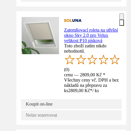
Zatemňovací roleta na střešní
okno Sky 2.0 pro Velux
velikost P10 písková
Toto zboží zatím nikdo
nehodnotil.
(
0
)
cenu — 2809,00 Kč *
Všechny ceny vč. DPH a bez
nákladů na přepravu za
ks
2809,00 Kč
*
/
ks
Koupit on-line
Nelze rezervovat