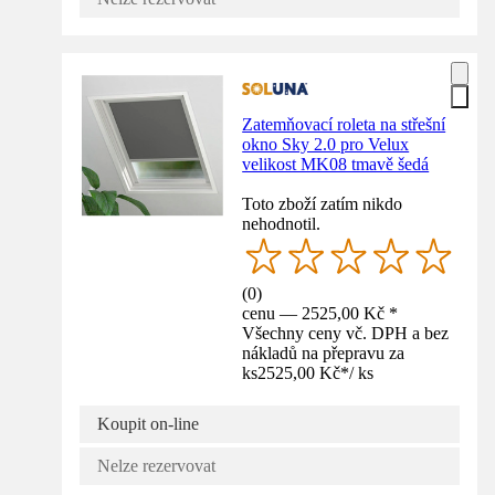
Zatemňovací roleta na střešní
okno Sky 2.0 pro Velux
velikost MK08 tmavě šedá
Toto zboží zatím nikdo
nehodnotil.
(
0
)
cenu — 2525,00 Kč *
Všechny ceny vč. DPH a bez
nákladů na přepravu za
ks
2525,00 Kč
*
/
ks
Koupit on-line
Nelze rezervovat