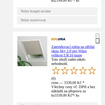
ks
2199,00 Kč
*
/
ks
Nelze koupit on-line
Nelze rezervovat
Zatemňovací roleta na střešní
okno Sky 2.0 pro Velux
velikost UK10 taupe
Toto zboží zatím nikdo
nehodnotil.
(
0
)
cenu — 3339,00 Kč *
Všechny ceny vč. DPH a bez
nákladů na přepravu za
ks
3339,00 Kč
*
/
ks