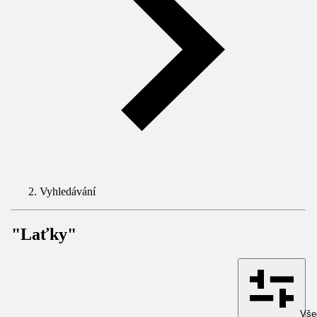
Vyhledávání
"Laťky"
Všec