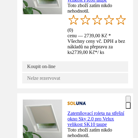
Toto zboží zatím nikdo
nehodnotil.
(
0
)
cenu — 2739,00 Kč *
Všechny ceny vč. DPH a bez
nákladů na přepravu za
ks
2739,00 Kč
*
/
ks
Koupit on-line
Nelze rezervovat
Zatemňovací roleta na střešní
okno Sky 2.0 pro Velux
velikost SK10 taupe
Toto zboží zatím nikdo
nehodnotil.