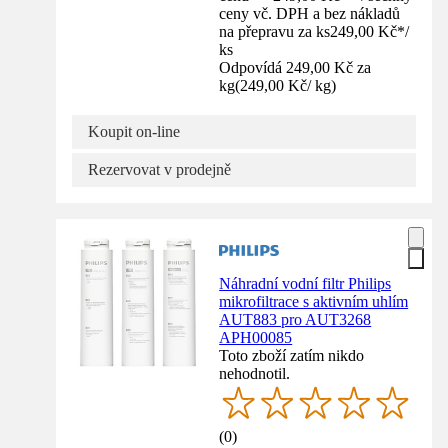
ceny vč. DPH a bez nákladů
na přepravu za ks
249,00 Kč
*
/
ks
Odpovídá 249,00 Kč za
kg
(
249,00 Kč
/
kg
)
Koupit on-line
Rezervovat v prodejně
Náhradní vodní filtr Philips
mikrofiltrace s aktivním uhlím
AUT883 pro AUT3268
APH00085
Toto zboží zatím nikdo
nehodnotil.
(
0
)