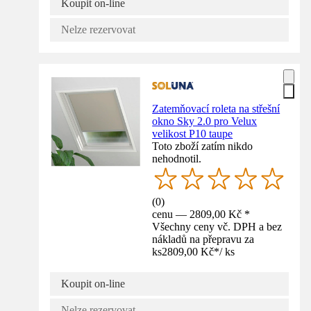
Koupit on-line
Nelze rezervovat
Zatemňovací roleta na střešní
okno Sky 2.0 pro Velux
velikost P10 taupe
Toto zboží zatím nikdo
nehodnotil.
(
0
)
cenu — 2809,00 Kč *
Všechny ceny vč. DPH a bez
nákladů na přepravu za
ks
2809,00 Kč
*
/
ks
Koupit on-line
Nelze rezervovat