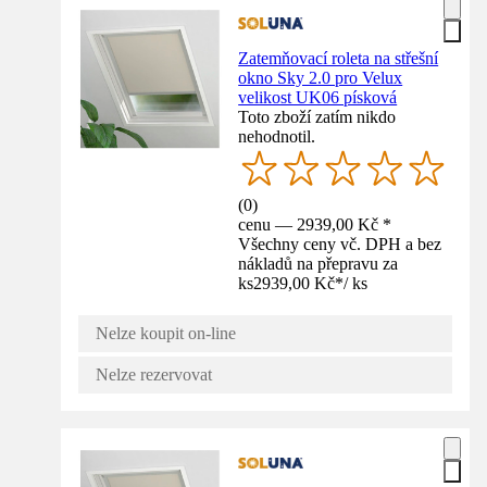
Zatemňovací roleta na střešní
okno Sky 2.0 pro Velux
velikost UK06 písková
Toto zboží zatím nikdo
nehodnotil.
(
0
)
cenu — 2939,00 Kč *
Všechny ceny vč. DPH a bez
nákladů na přepravu za
ks
2939,00 Kč
*
/
ks
Nelze koupit on-line
Nelze rezervovat