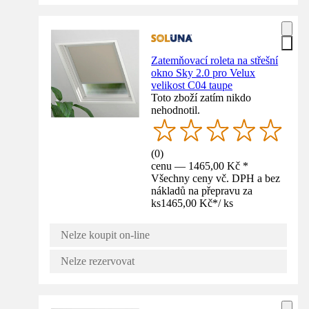
Zatemňovací roleta na střešní
okno Sky 2.0 pro Velux
velikost C04 taupe
Toto zboží zatím nikdo
nehodnotil.
(
0
)
cenu — 1465,00 Kč *
Všechny ceny vč. DPH a bez
nákladů na přepravu za
ks
1465,00 Kč
*
/
ks
Nelze koupit on-line
Nelze rezervovat