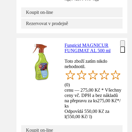
Koupit on-line
Rezervovat v prodejně
Fungicid MAGNICUR
FUNGIMAT AL 500 ml
Toto zboží zatím nikdo
nehodnotil.
(
0
)
cenu — 275,00 Kč * Všechny
ceny vč. DPH a bez nákladů
na přepravu za ks
275,00 Kč
*
/
ks
Odpovídá 550,00 Kč za
l
(
550,00 Kč
/
l
)
Koupit on-line