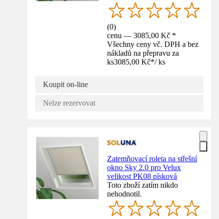
(
0
)
cenu — 3085,00 Kč *
Všechny ceny vč. DPH a bez
nákladů na přepravu za
ks
3085,00 Kč
*
/
ks
Koupit on-line
Nelze rezervovat
Zatemňovací roleta na střešní
okno Sky 2.0 pro Velux
velikost PK08 písková
Toto zboží zatím nikdo
nehodnotil.