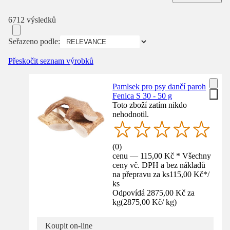
6712 výsledků
Seřazeno podle:
Přeskočit seznam výrobků
Pamlsek pro psy dančí paroh
Fenica S 30 - 50 g
Toto zboží zatím nikdo
nehodnotil.
(
0
)
cenu — 115,00 Kč * Všechny
ceny vč. DPH a bez nákladů
na přepravu za ks
115,00 Kč
*
/
ks
Odpovídá 2875,00 Kč za
kg
(
2875,00 Kč
/
kg
)
Koupit on-line