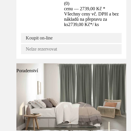
(
0
)
cenu — 2739,00 Kč *
Všechny ceny vč. DPH a bez
nákladů na přepravu za
ks
2739,00 Kč
*
/
ks
Koupit on-line
Nelze rezervovat
Poradenství