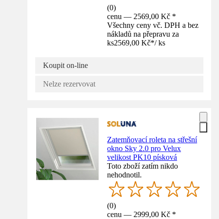
(
0
)
cenu — 2569,00 Kč *
Všechny ceny vč. DPH a bez
nákladů na přepravu za
ks
2569,00 Kč
*
/
ks
Koupit on-line
Nelze rezervovat
Zatemňovací roleta na střešní
okno Sky 2.0 pro Velux
velikost PK10 písková
Toto zboží zatím nikdo
nehodnotil.
(
0
)
cenu — 2999,00 Kč *