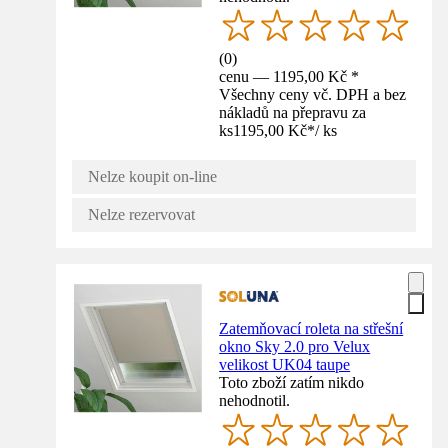
(
0
)
cenu — 1195,00 Kč *
Všechny ceny vč. DPH a bez
nákladů na přepravu za
ks
1195,00 Kč
*
/
ks
Nelze koupit on-line
Nelze rezervovat
Zatemňovací roleta na střešní
okno Sky 2.0 pro Velux
velikost UK04 taupe
Toto zboží zatím nikdo
nehodnotil.