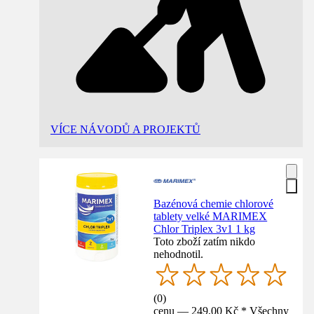
VÍCE NÁVODŮ A PROJEKTŮ
Bazénová chemie chlorové
tablety velké MARIMEX
Chlor Triplex 3v1 1 kg
Toto zboží zatím nikdo
nehodnotil.
(
0
)
cenu — 249,00 Kč * Všechny