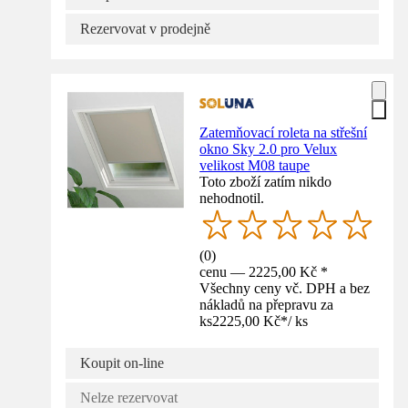
Rezervovat v prodejně
Zatemňovací roleta na střešní
okno Sky 2.0 pro Velux
velikost M08 taupe
Toto zboží zatím nikdo
nehodnotil.
(
0
)
cenu — 2225,00 Kč *
Všechny ceny vč. DPH a bez
nákladů na přepravu za
ks
2225,00 Kč
*
/
ks
Koupit on-line
Nelze rezervovat