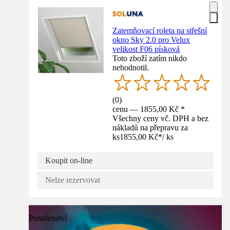
Zatemňovací roleta na střešní
okno Sky 2.0 pro Velux
velikost F06 písková
Toto zboží zatím nikdo
nehodnotil.
(
0
)
cenu — 1855,00 Kč *
Všechny ceny vč. DPH a bez
nákladů na přepravu za
ks
1855,00 Kč
*
/
ks
Koupit on-line
Nelze rezervovat
Poradenství