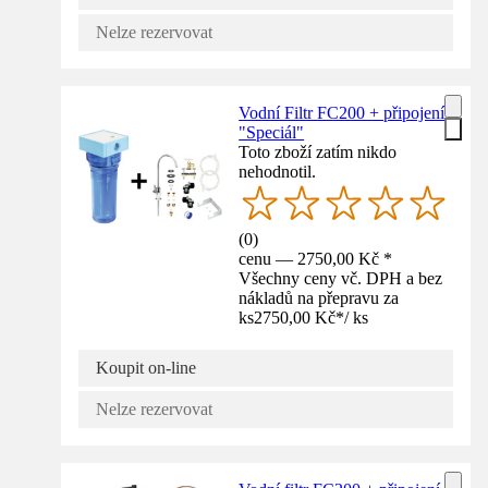
Nelze rezervovat
Vodní Filtr FC200 + připojení
"Speciál"
Toto zboží zatím nikdo
nehodnotil.
(
0
)
cenu — 2750,00 Kč *
Všechny ceny vč. DPH a bez
nákladů na přepravu za
ks
2750,00 Kč
*
/
ks
Koupit on-line
Nelze rezervovat