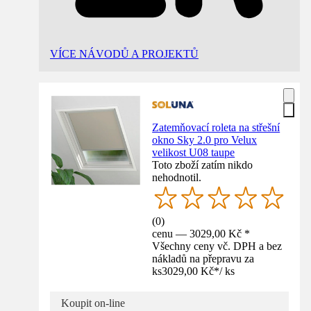
VÍCE NÁVODŮ A PROJEKTŮ
Zatemňovací roleta na střešní
okno Sky 2.0 pro Velux
velikost U08 taupe
Toto zboží zatím nikdo
nehodnotil.
(
0
)
cenu — 3029,00 Kč *
Všechny ceny vč. DPH a bez
nákladů na přepravu za
ks
3029,00 Kč
*
/
ks
Koupit on-line