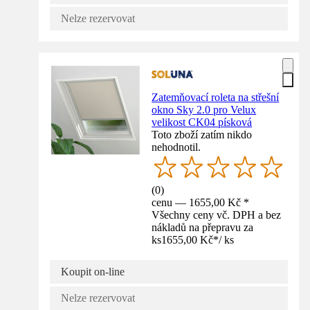
Nelze rezervovat
Zatemňovací roleta na střešní
okno Sky 2.0 pro Velux
velikost CK04 písková
Toto zboží zatím nikdo
nehodnotil.
(
0
)
cenu — 1655,00 Kč *
Všechny ceny vč. DPH a bez
nákladů na přepravu za
ks
1655,00 Kč
*
/
ks
Koupit on-line
Nelze rezervovat