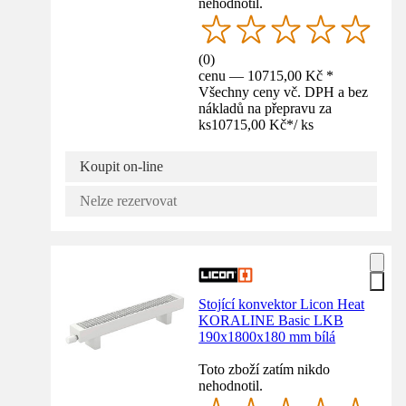
nehodnotil.
(
0
)
cenu — 10715,00 Kč *
Všechny ceny vč. DPH a bez
nákladů na přepravu za
ks
10715,00 Kč
*
/
ks
Koupit on-line
Nelze rezervovat
Stojící konvektor Licon Heat
KORALINE Basic LKB
190x1800x180 mm bílá
Toto zboží zatím nikdo
nehodnotil.