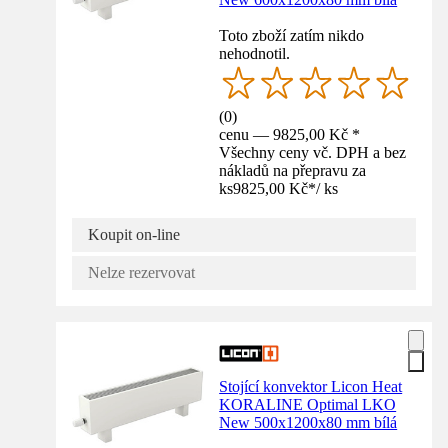
Toto zboží zatím nikdo
nehodnotil.
(
0
)
cenu — 9825,00 Kč *
Všechny ceny vč. DPH a bez
nákladů na přepravu za
ks
9825,00 Kč
*
/
ks
Koupit on-line
Nelze rezervovat
Stojící konvektor Licon Heat
KORALINE Optimal LKO
New 500x1200x80 mm bílá