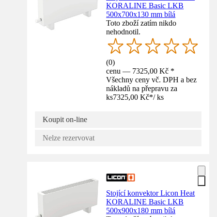
KORALINE Basic LKB
500x700x130 mm bílá
Toto zboží zatím nikdo
nehodnotil.
(
0
)
cenu — 7325,00 Kč *
Všechny ceny vč. DPH a bez
nákladů na přepravu za
ks
7325,00 Kč
*
/
ks
Koupit on-line
Nelze rezervovat
Stojící konvektor Licon Heat
KORALINE Basic LKB
500x900x180 mm bílá