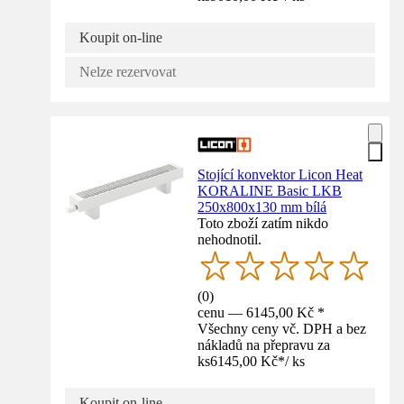
Koupit on-line
Nelze rezervovat
Stojící konvektor Licon Heat
KORALINE Basic LKB
250x800x130 mm bílá
Toto zboží zatím nikdo
nehodnotil.
(
0
)
cenu — 6145,00 Kč *
Všechny ceny vč. DPH a bez
nákladů na přepravu za
ks
6145,00 Kč
*
/
ks
Koupit on-line