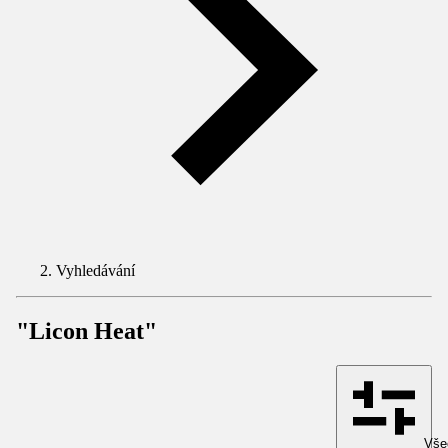
Vyhledávání
"Licon Heat"
Všec