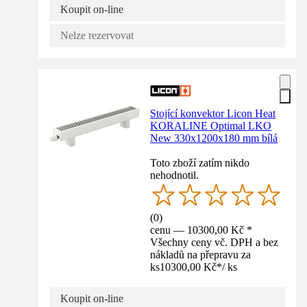
Koupit on-line
Nelze rezervovat
Stojící konvektor Licon Heat
KORALINE Optimal LKO
New 330x1200x180 mm bílá
Toto zboží zatím nikdo
nehodnotil.
(
0
)
cenu — 10300,00 Kč *
Všechny ceny vč. DPH a bez
nákladů na přepravu za
ks
10300,00 Kč
*
/
ks
Koupit on-line