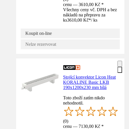
cenu — 3610,00 Kč *
Všechny ceny vč. DPH a bez
nákladů na přepravu za
ks
3610,00 Kč
*
/
ks
Koupit on-line
Nelze rezervovat
Stojící konvektor Licon Heat
KORALINE Basic LKB
190x1200x230 mm bílá
Toto zboží zatím nikdo
nehodnotil.
(
0
)
cenu — 7130,00 Kč *