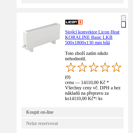
Stojící konvektor Licon Heat
KORALINE Basic LKB
500x1800x130 mm bílá
Toto zboží zatím nikdo
nehodnotil.
(
0
)
cenu — 14110,00 Kč *
Všechny ceny vč. DPH a bez
nákladů na přepravu za
ks
14110,00 Kč
*
/
ks
Koupit on-line
Nelze rezervovat