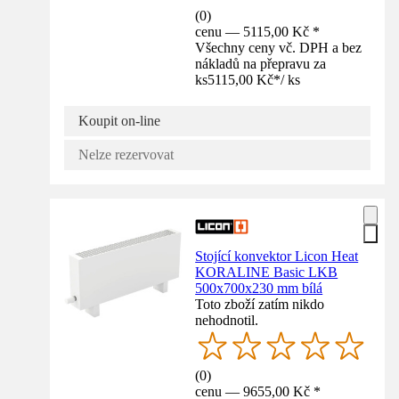
(
0
)
cenu — 5115,00 Kč *
Všechny ceny vč. DPH a bez
nákladů na přepravu za
ks
5115,00 Kč
*
/
ks
Koupit on-line
Nelze rezervovat
Stojící konvektor Licon Heat
KORALINE Basic LKB
500x700x230 mm bílá
Toto zboží zatím nikdo
nehodnotil.
(
0
)
cenu — 9655,00 Kč *