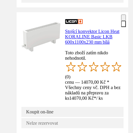
Stojící konvektor Licon Heat
KORALINE Basic LKB
600x1100x230 mm bílá
Toto zboží zatím nikdo
nehodnotil.
(
0
)
cenu — 14070,00 Kč *
Všechny ceny vč. DPH a bez
nákladů na přepravu za
ks
14070,00 Kč
*
/
ks
Koupit on-line
Nelze rezervovat