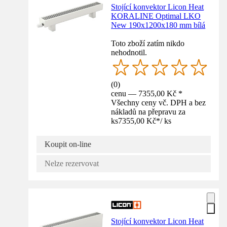
Stojící konvektor Licon Heat
KORALINE Optimal LKO
New 190x1200x180 mm bílá
Toto zboží zatím nikdo
nehodnotil.
(
0
)
cenu — 7355,00 Kč *
Všechny ceny vč. DPH a bez
nákladů na přepravu za
ks
7355,00 Kč
*
/
ks
Koupit on-line
Nelze rezervovat
Stojící konvektor Licon Heat