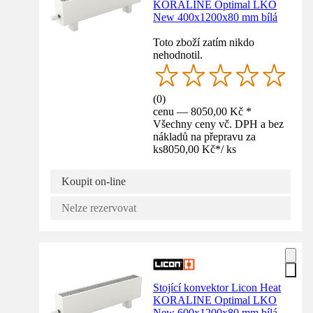
KORALINE Optimal LKO
New 400x1200x80 mm bílá
Toto zboží zatím nikdo
nehodnotil.
(
0
)
cenu — 8050,00 Kč *
Všechny ceny vč. DPH a bez
nákladů na přepravu za
ks
8050,00 Kč
*
/
ks
Koupit on-line
Nelze rezervovat
Stojící konvektor Licon Heat
KORALINE Optimal LKO
New 600x1200x80 mm bílá