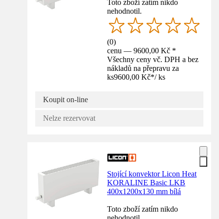
Toto zboží zatím nikdo
nehodnotil.
(
0
)
cenu — 9600,00 Kč *
Všechny ceny vč. DPH a bez
nákladů na přepravu za
ks
9600,00 Kč
*
/
ks
Koupit on-line
Nelze rezervovat
Stojící konvektor Licon Heat
KORALINE Basic LKB
400x1200x130 mm bílá
Toto zboží zatím nikdo
nehodnotil.