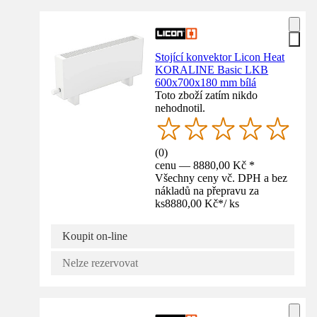
Stojící konvektor Licon Heat
KORALINE Basic LKB
600x700x180 mm bílá
Toto zboží zatím nikdo
nehodnotil.
(
0
)
cenu — 8880,00 Kč *
Všechny ceny vč. DPH a bez
nákladů na přepravu za
ks
8880,00 Kč
*
/
ks
Koupit on-line
Nelze rezervovat