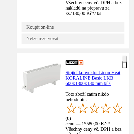
Všechny ceny vč. DPH a bez
nákladů na přepravu za
ks
7130,00 Kč
*
/
ks
Koupit on-line
Nelze rezervovat
Stojící konvektor Licon Heat
KORALINE Basic LKB
600x1800x130 mm bílá
Toto zboží zatím nikdo
nehodnotil.
(
0
)
cenu — 15580,00 Kč *
Všechny ceny vč. DPH a bez