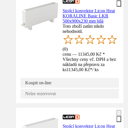
Stojící konvektor Licon Heat
KORALINE Basic LKB
500x900x230 mm bílá
Toto zboží zatím nikdo
nehodnotil.
(
0
)
cenu — 11345,00 Kč *
Všechny ceny vč. DPH a bez
nákladů na přepravu za
ks
11345,00 Kč
*
/
ks
Koupit on-line
Nelze rezervovat
Stojící konvektor Licon Heat