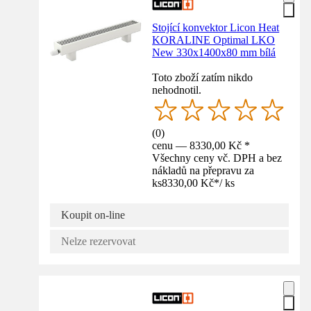
Stojící konvektor Licon Heat
KORALINE Optimal LKO
New 330x1400x80 mm bílá
Toto zboží zatím nikdo
nehodnotil.
(
0
)
cenu — 8330,00 Kč *
Všechny ceny vč. DPH a bez
nákladů na přepravu za
ks
8330,00 Kč
*
/
ks
Koupit on-line
Nelze rezervovat