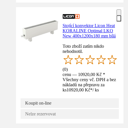
Stojící konvektor Licon Heat
KORALINE Optimal LKO
New 400x1200x180 mm bílá
Toto zboží zatím nikdo
nehodnotil.
(
0
)
cenu — 10920,00 Kč *
Všechny ceny vč. DPH a bez
nákladů na přepravu za
ks
10920,00 Kč
*
/
ks
Koupit on-line
Nelze rezervovat