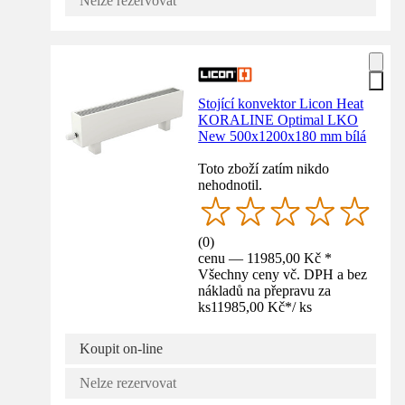
Nelze rezervovat
Stojící konvektor Licon Heat
KORALINE Optimal LKO
New 500x1200x180 mm bílá
Toto zboží zatím nikdo
nehodnotil.
(
0
)
cenu — 11985,00 Kč *
Všechny ceny vč. DPH a bez
nákladů na přepravu za
ks
11985,00 Kč
*
/
ks
Koupit on-line
Nelze rezervovat