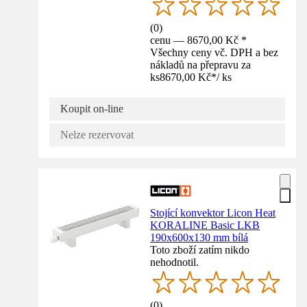
(
0
)
cenu — 8670,00 Kč *
Všechny ceny vč. DPH a bez
nákladů na přepravu za
ks
8670,00 Kč
*
/
ks
Koupit on-line
Nelze rezervovat
Stojící konvektor Licon Heat
KORALINE Basic LKB
190x600x130 mm bílá
Toto zboží zatím nikdo
nehodnotil.
(
0
)