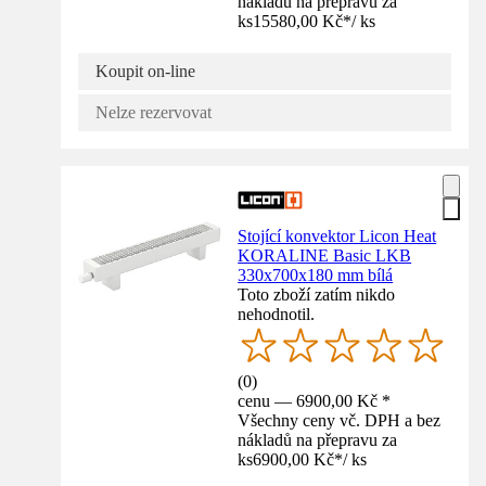
nákladů na přepravu za
ks
15580,00 Kč
*
/
ks
Koupit on-line
Nelze rezervovat
Stojící konvektor Licon Heat
KORALINE Basic LKB
330x700x180 mm bílá
Toto zboží zatím nikdo
nehodnotil.
(
0
)
cenu — 6900,00 Kč *
Všechny ceny vč. DPH a bez
nákladů na přepravu za
ks
6900,00 Kč
*
/
ks