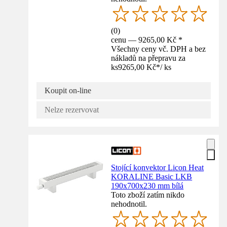
(
0
)
cenu — 9265,00 Kč *
Všechny ceny vč. DPH a bez
nákladů na přepravu za
ks
9265,00 Kč
*
/
ks
Koupit on-line
Nelze rezervovat
Stojící konvektor Licon Heat
KORALINE Basic LKB
190x700x230 mm bílá
Toto zboží zatím nikdo
nehodnotil.