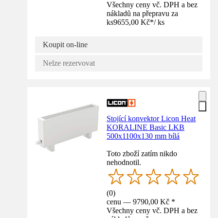
Všechny ceny vč. DPH a bez
nákladů na přepravu za
ks
9655,00 Kč
*
/
ks
Koupit on-line
Nelze rezervovat
Stojící konvektor Licon Heat
KORALINE Basic LKB
500x1100x130 mm bílá
Toto zboží zatím nikdo
nehodnotil.
(
0
)
cenu — 9790,00 Kč *
Všechny ceny vč. DPH a bez