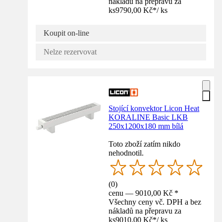
nákladů na přepravu za
ks
9790,00 Kč
*
/
ks
Koupit on-line
Nelze rezervovat
Stojící konvektor Licon Heat
KORALINE Basic LKB
250x1200x180 mm bílá
Toto zboží zatím nikdo
nehodnotil.
(
0
)
cenu — 9010,00 Kč *
Všechny ceny vč. DPH a bez
nákladů na přepravu za
ks
9010,00 Kč
*
/
ks