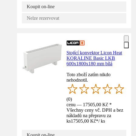
Koupit on-line
Nelze rezervovat
Stojící konvektor Licon Heat
KORALINE Basic LKB
600x1800x180 mm bílá
Toto zboží zatím nikdo
nehodnotil.
(
0
)
cenu — 17505,00 Kč *
Všechny ceny vč. DPH a bez
nákladů na přepravu za
ks
17505,00 Kč
*
/
ks
Koupit on-line