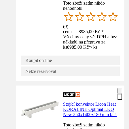
Toto zboží zatím nikdo
nehodnotil.
(
0
)
cenu — 8985,00 Kč *
Všechny ceny vč. DPH a bez
nákladů na přepravu za
ks
8985,00 Kč
*
/
ks
Koupit on-line
Nelze rezervovat
Stojící konvektor Licon Heat
KORALINE Optimal LKO
New 250x1400x180 mm bílá
Toto zboží zatím nikdo