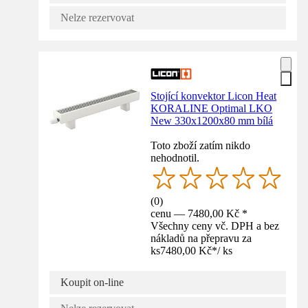
Nelze rezervovat
Stojící konvektor Licon Heat
KORALINE Optimal LKO
New 330x1200x80 mm bílá
Toto zboží zatím nikdo
nehodnotil.
(
0
)
cenu — 7480,00 Kč *
Všechny ceny vč. DPH a bez
nákladů na přepravu za
ks
7480,00 Kč
*
/
ks
Koupit on-line