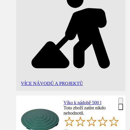
VÍCE NÁVODŮ A PROJEKTŮ
Víko k nádobě 500 l
Toto zboží zatím nikdo
nehodnotil.