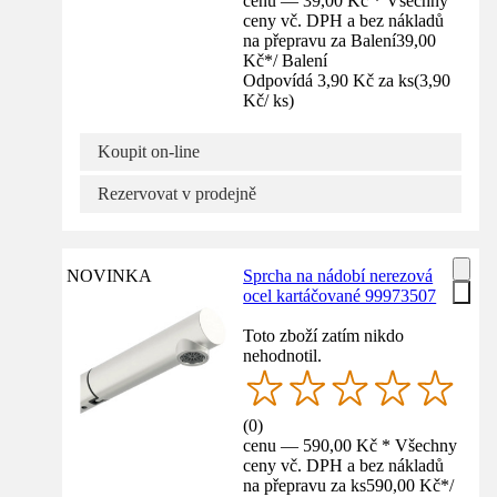
cenu — 39,00 Kč * Všechny
ceny vč. DPH a bez nákladů
na přepravu za Balení
39,00
Kč
*
/
Balení
Odpovídá 3,90 Kč za ks
(
3,90
Kč
/
ks
)
Koupit on-line
Rezervovat v prodejně
NOVINKA
Sprcha na nádobí nerezová
ocel kartáčované 99973507
Toto zboží zatím nikdo
nehodnotil.
(
0
)
cenu — 590,00 Kč * Všechny
ceny vč. DPH a bez nákladů
na přepravu za ks
590,00 Kč
*
/