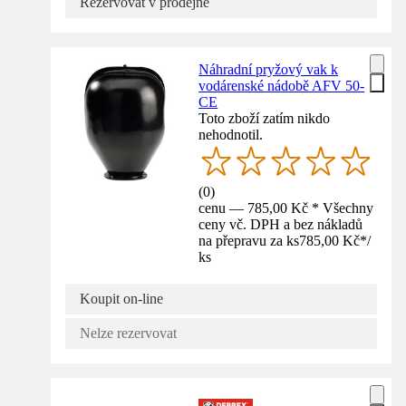
Rezervovat v prodejně
Náhradní pryžový vak k
vodárenské nádobě AFV 50-
CE
Toto zboží zatím nikdo
nehodnotil.
(
0
)
cenu — 785,00 Kč * Všechny
ceny vč. DPH a bez nákladů
na přepravu za ks
785,00 Kč
*
/
ks
Koupit on-line
Nelze rezervovat