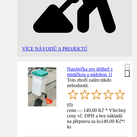
VÍCE NÁVODŮ A PROJEKTŮ
Napáječka pro drůbež s
mističkou a nádobou 1l
Toto zboží zatím nikdo
nehodnotil.
(
0
)
cenu — 149,00 Kč * Všechny
ceny vč. DPH a bez nákladů
na přepravu za ks
149,00 Kč
*
/
ks