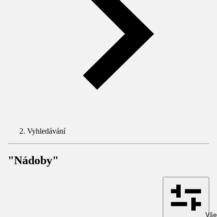
Vyhledávání
"Nádoby"
Všec