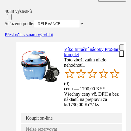
4088 výsledků
Seřazeno podle:
Přeskočit seznam výrobků
Víko filtrační nádoby ProStar -
komplet
Toto zboží zatím nikdo
nehodnotil.
(
0
)
cenu — 1790,00 Kč *
Všechny ceny vč. DPH a bez
nákladů na přepravu za
ks
1790,00 Kč
*
/
ks
Koupit on-line
Nelze rezervovat