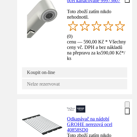
ocel kartáčované 99973607
Toto zboží zatím nikdo
nehodnotil.
(
0
)
cenu — 590,00 Kč * Všechny
ceny vč. DPH a bez nákladů
na přepravu za ks
590,00 Kč
*
/
ks
Koupit on-line
Nelze rezervovat
Odkapávač na nádobí
GROHE nerezová ocel
40858SD0
Toto zboží zatím nikdo