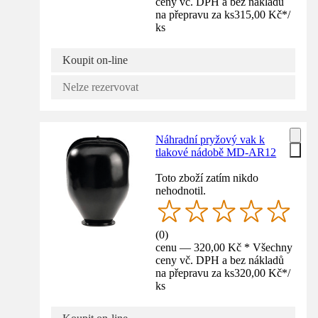
ceny vč. DPH a bez nákladů
na přepravu za ks
315,00 Kč
*
/
ks
Koupit on-line
Nelze rezervovat
Náhradní pryžový vak k
tlakové nádobě MD-AR12
Toto zboží zatím nikdo
nehodnotil.
(
0
)
cenu — 320,00 Kč * Všechny
ceny vč. DPH a bez nákladů
na přepravu za ks
320,00 Kč
*
/
ks