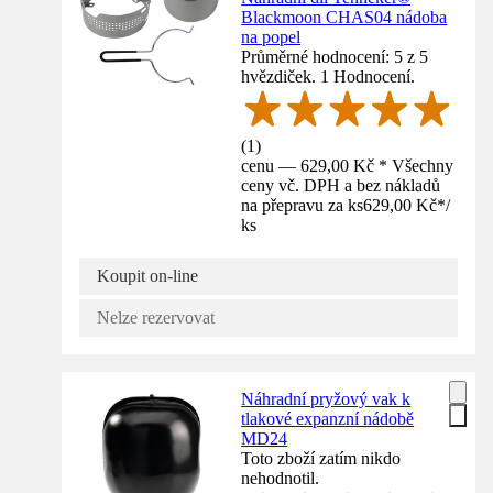
Blackmoon CHAS04 nádoba
na popel
Průměrné hodnocení: 5 z 5
hvězdiček. 1 Hodnocení.
(
1
)
cenu — 629,00 Kč * Všechny
ceny vč. DPH a bez nákladů
na přepravu za ks
629,00 Kč
*
/
ks
Koupit on-line
Nelze rezervovat
Náhradní pryžový vak k
tlakové expanzní nádobě
MD24
Toto zboží zatím nikdo
nehodnotil.