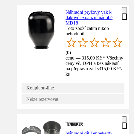
Náhradní pryžový vak k
tlakové expanzní nádobě
MD18
Toto zboží zatím nikdo
nehodnotil.
(
0
)
cenu — 315,00 Kč * Všechny
ceny vč. DPH a bez nákladů
na přepravu za ks
315,00 Kč
*
/
ks
Koupit on-line
Nelze rezervovat
Náhradní díl Tenneker®