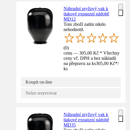
Náhradní pryžový vak k
tlakové expanzní nádobě
MD12
Toto zboží zatím nikdo
nehodnotil.
(
0
)
cenu — 305,00 Kč * Všechny
ceny vč. DPH a bez nákladů
na přepravu za ks
305,00 Kč
*
/
ks
Koupit on-line
Nelze rezervovat
Náhradní pryžový vak k
tlakové expanzní nádobě
MD35