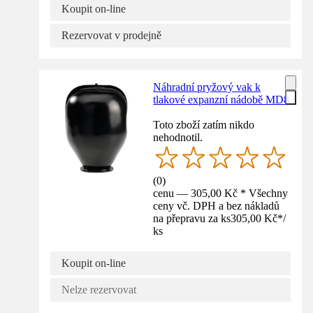
Koupit on-line
Rezervovat v prodejně
Náhradní pryžový vak k
tlakové expanzní nádobě MD8
Toto zboží zatím nikdo
nehodnotil.
(
0
)
cenu — 305,00 Kč * Všechny
ceny vč. DPH a bez nákladů
na přepravu za ks
305,00 Kč
*
/
ks
Koupit on-line
Nelze rezervovat