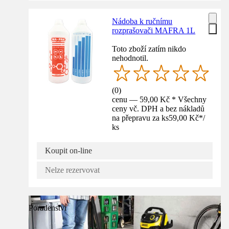
Nádoba k ručnímu
rozprašovači MAFRA 1L
Toto zboží zatím nikdo
nehodnotil.
(
0
)
cenu — 59,00 Kč * Všechny
ceny vč. DPH a bez nákladů
na přepravu za ks
59,00 Kč
*
/
ks
Koupit on-line
Nelze rezervovat
Poradenství