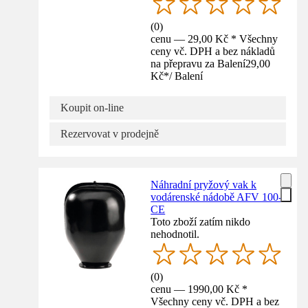
(
0
)
cenu — 29,00 Kč * Všechny
ceny vč. DPH a bez nákladů
na přepravu za Balení
29,00
Kč
*
/
Balení
Koupit on-line
Rezervovat v prodejně
Náhradní pryžový vak k
vodárenské nádobě AFV 100-
CE
Toto zboží zatím nikdo
nehodnotil.
(
0
)
cenu — 1990,00 Kč *
Všechny ceny vč. DPH a bez