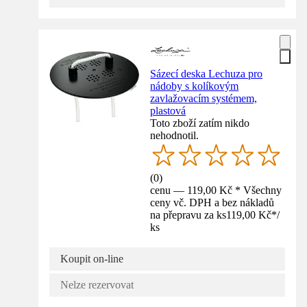
Sázecí deska Lechuza pro
nádoby s kolíkovým
zavlažovacím systémem,
plastová
Toto zboží zatím nikdo
nehodnotil.
(
0
)
cenu — 119,00 Kč * Všechny
ceny vč. DPH a bez nákladů
na přepravu za ks
119,00 Kč
*
/
ks
Koupit on-line
Nelze rezervovat