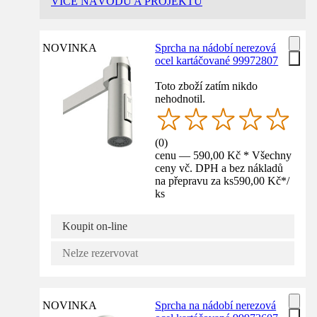
VÍCE NÁVODŮ A PROJEKTŮ
NOVINKA
Sprcha na nádobí nerezová
ocel kartáčované 99972807
Toto zboží zatím nikdo
nehodnotil.
(
0
)
cenu — 590,00 Kč * Všechny
ceny vč. DPH a bez nákladů
na přepravu za ks
590,00 Kč
*
/
ks
Koupit on-line
Nelze rezervovat
NOVINKA
Sprcha na nádobí nerezová