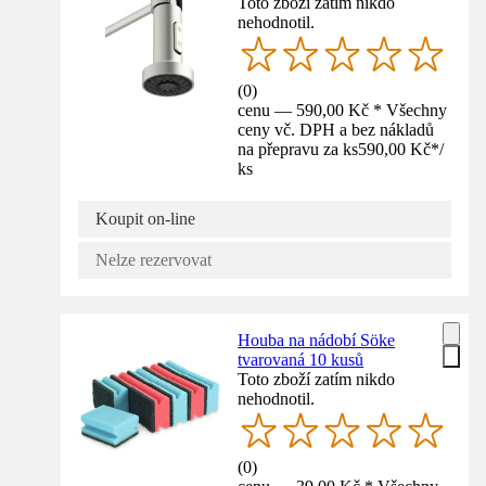
Toto zboží zatím nikdo
nehodnotil.
(
0
)
cenu — 590,00 Kč * Všechny
ceny vč. DPH a bez nákladů
na přepravu za ks
590,00 Kč
*
/
ks
Koupit on-line
Nelze rezervovat
Houba na nádobí Söke
tvarovaná 10 kusů
Toto zboží zatím nikdo
nehodnotil.
(
0
)