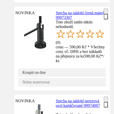
NOVINKA
Sprcha na nádobí černá matný
99973307
Toto zboží zatím nikdo
nehodnotil.
(
0
)
cenu — 590,00 Kč * Všechny
ceny vč. DPH a bez nákladů
na přepravu za ks
590,00 Kč
*
/
ks
Koupit on-line
Nelze rezervovat
NOVINKA
Sprcha na nádobí nerezová
ocel kartáčované 99974007