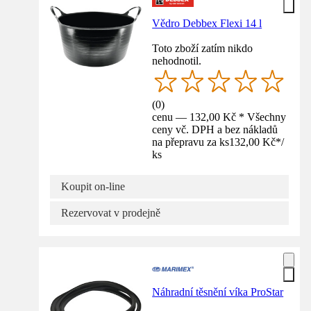
Vědro Debbex Flexi 14 l
Toto zboží zatím nikdo
nehodnotil.
(
0
)
cenu — 132,00 Kč * Všechny
ceny vč. DPH a bez nákladů
na přepravu za ks
132,00 Kč
*
/
ks
Koupit on-line
Rezervovat v prodejně
Náhradní těsnění víka ProStar