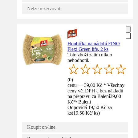
Nelze rezervovat
Houbička na nádobí FINO
Flexi Green life, 2 ks
Toto zboží zatím nikdo
nehodnotil.
(
0
)
cenu — 39,00 Kč * Všechny
ceny vč. DPH a bez nákladů
na přepravu za Balení
39,00
Kč
*
/
Balení
Odpovídá 19,50 Kč za
ks
(
19,50 Kč
/
ks
)
Koupit on-line