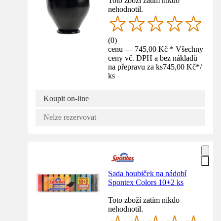
Toto zboží zatím nikdo
nehodnotil.
(
0
)
cenu — 745,00 Kč * Všechny
ceny vč. DPH a bez nákladů
na přepravu za ks
745,00 Kč
*
/
ks
Koupit on-line
Nelze rezervovat
Sada houbiček na nádobí
Spontex Colors 10+2 ks
Toto zboží zatím nikdo
nehodnotil.