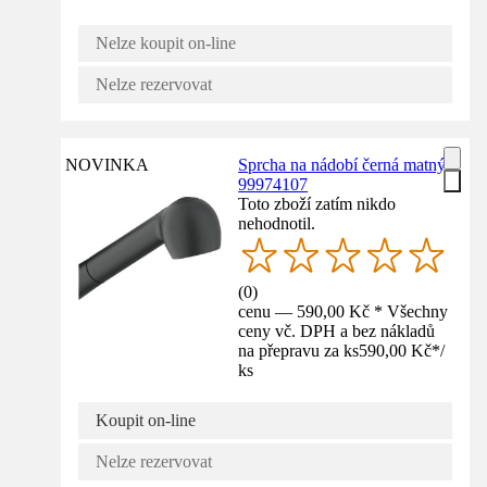
Nelze koupit on-line
Nelze rezervovat
NOVINKA
Sprcha na nádobí černá matný
99974107
Toto zboží zatím nikdo
nehodnotil.
(
0
)
cenu — 590,00 Kč * Všechny
ceny vč. DPH a bez nákladů
na přepravu za ks
590,00 Kč
*
/
ks
Koupit on-line
Nelze rezervovat