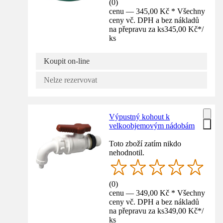
(
0
)
cenu — 345,00 Kč * Všechny
ceny vč. DPH a bez nákladů
na přepravu za ks
345,00 Kč
*
/
ks
Koupit on-line
Nelze rezervovat
Výpustný kohout k
velkoobjemovým nádobám
Toto zboží zatím nikdo
nehodnotil.
(
0
)
cenu — 349,00 Kč * Všechny
ceny vč. DPH a bez nákladů
na přepravu za ks
349,00 Kč
*
/
ks