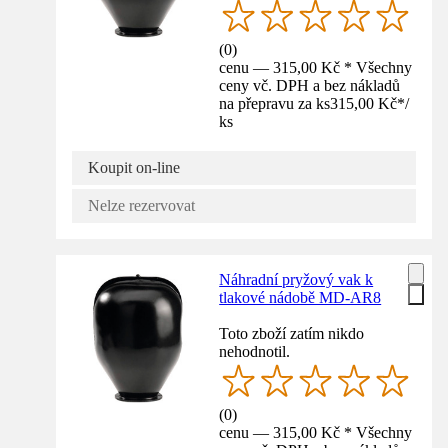
(
0
)
cenu — 315,00 Kč * Všechny
ceny vč. DPH a bez nákladů
na přepravu za ks
315,00 Kč
*
/
ks
Koupit on-line
Nelze rezervovat
Náhradní pryžový vak k
tlakové nádobě MD-AR8
Toto zboží zatím nikdo
nehodnotil.
(
0
)
cenu — 315,00 Kč * Všechny