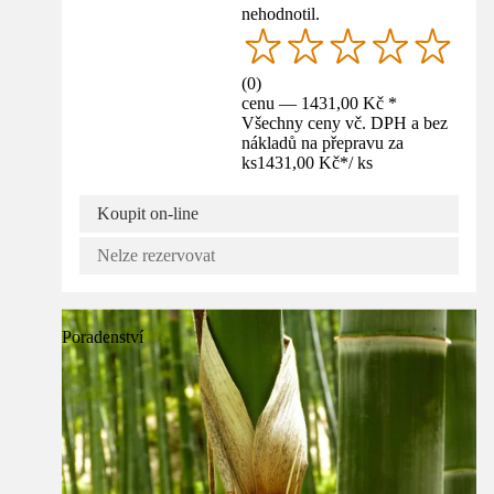
nehodnotil.
(
0
)
cenu — 1431,00 Kč *
Všechny ceny vč. DPH a bez
nákladů na přepravu za
ks
1431,00 Kč
*
/
ks
Koupit on-line
Nelze rezervovat
Poradenství