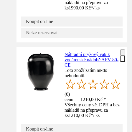
nákladů na přepravu za
ks
1990,00 Kč
*
/
ks
Koupit on-line
Nelze rezervovat
Náhradní pryžový vak k
vodárenské nádobě AFV 80-
CE
Toto zboží zatím nikdo
nehodnotil.
(
0
)
cenu — 1210,00 Kč *
Všechny ceny vč. DPH a bez
nákladů na přepravu za
ks
1210,00 Kč
*
/
ks
Koupit on-line