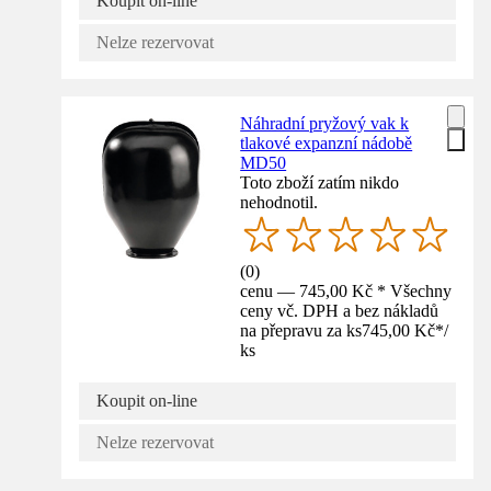
Koupit on-line
Nelze rezervovat
Náhradní pryžový vak k
tlakové expanzní nádobě
MD50
Toto zboží zatím nikdo
nehodnotil.
(
0
)
cenu — 745,00 Kč * Všechny
ceny vč. DPH a bez nákladů
na přepravu za ks
745,00 Kč
*
/
ks
Koupit on-line
Nelze rezervovat