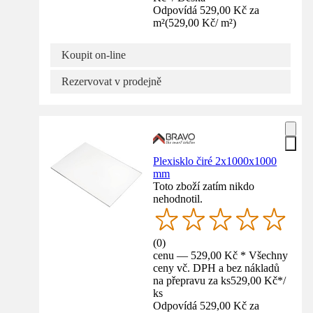
Odpovídá 529,00 Kč za
m²
(
529,00 Kč
/
m²
)
Koupit on-line
Rezervovat v prodejně
Plexisklo čiré 2x1000x1000
mm
Toto zboží zatím nikdo
nehodnotil.
(
0
)
cenu — 529,00 Kč * Všechny
ceny vč. DPH a bez nákladů
na přepravu za ks
529,00 Kč
*
/
ks
Odpovídá 529,00 Kč za