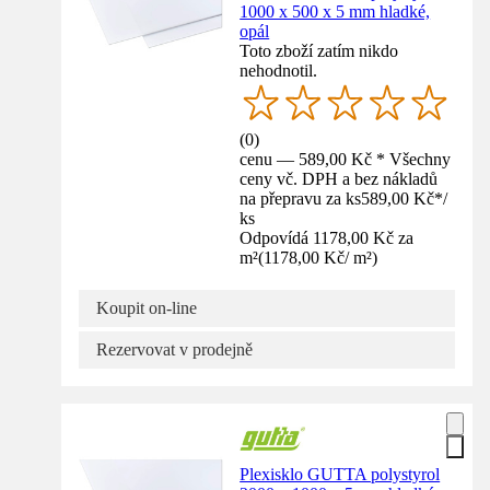
1000 x 500 x 5 mm hladké,
opál
Toto zboží zatím nikdo
nehodnotil.
(
0
)
cenu — 589,00 Kč * Všechny
ceny vč. DPH a bez nákladů
na přepravu za ks
589,00 Kč
*
/
ks
Odpovídá 1178,00 Kč za
m²
(
1178,00 Kč
/
m²
)
Koupit on-line
Rezervovat v prodejně
Plexisklo GUTTA polystyrol