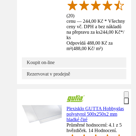
(
20
)
cenu — 244,00 Kč * Všechny
ceny vč. DPH a bez nákladů
na přepravu za ks
244,00 Kč
*
/
ks
Odpovídá 488,00 Kč za
m²
(
488,00 Kč
/
m²
)
Koupit on-line
Rezervovat v prodejně
Plexisklo GUTTA Hobbyglas
polystyrol 500x250x2 mm
hladké čiré
Průměrné hodnocení: 4.1 z 5
hvězdiček. 14 Hodnocení.