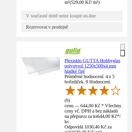
m²
(
529,00 Kč
/
m²
)
V současné době nelze koupit on-line
Rezervovat v prodejně
Plexisklo GUTTA Hobbyglas
polystyrol 1250x500x4 mm
hladké čiré
Průměrné hodnocení: 4 z 5
hvězdiček. 9 Hodnocení.
(
9
)
cenu — 644,00 Kč * Všechny
ceny vč. DPH a bez nákladů
na přepravu za ks
644,00 Kč
*
/
ks
Odpovídá 1030,40 Kč za