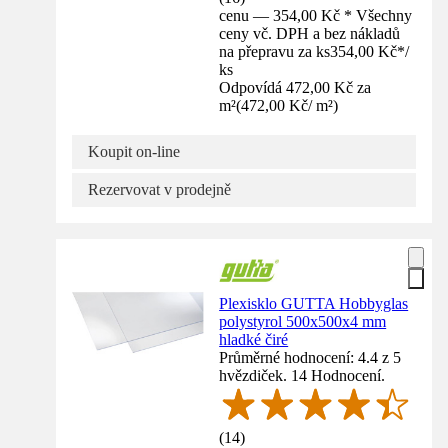
cenu — 354,00 Kč * Všechny
ceny vč. DPH a bez nákladů
na přepravu za ks
354,00 Kč
*
/
ks
Odpovídá 472,00 Kč za
m²
(
472,00 Kč
/
m²
)
Koupit on-line
Rezervovat v prodejně
Plexisklo GUTTA Hobbyglas
polystyrol 500x500x4 mm
hladké čiré
Průměrné hodnocení: 4.4 z 5
hvězdiček. 14 Hodnocení.
(
14
)