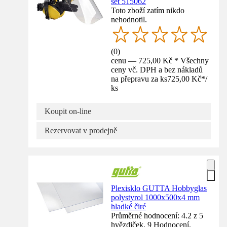
set 515062
Toto zboží zatím nikdo
nehodnotil.
(
0
)
cenu — 725,00 Kč * Všechny
ceny vč. DPH a bez nákladů
na přepravu za ks
725,00 Kč
*
/
ks
Koupit on-line
Rezervovat v prodejně
Plexisklo GUTTA Hobbyglas
polystyrol 1000x500x4 mm
hladké čiré
Průměrné hodnocení: 4.2 z 5
hvězdiček. 9 Hodnocení.