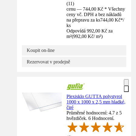
(
11
)
cenu — 744,00 Kč * Všechny
ceny vč. DPH a bez nákladů
na přepravu za ks
744,00 Kč
*
/
ks
Odpovídá 992,00 Kč za
m²
(
992,00 Kč
/
m²
)
Koupit on-line
Rezervovat v prodejně
Plexisklo GUTTA polystyrol
1000 x 1000 x 2,5 mm hladké,
čiré
Průměrné hodnocení: 4.7 z 5
hvězdiček. 6 Hodnocení.