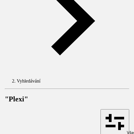
Vyhledávání
"Plexi"
Všec