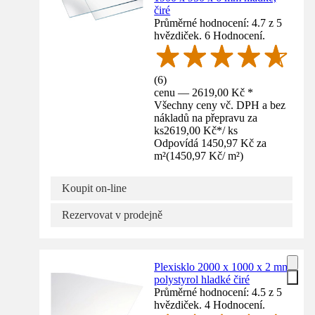
čiré
Průměrné hodnocení: 4.7 z 5
hvězdiček. 6 Hodnocení.
(
6
)
cenu — 2619,00 Kč *
Všechny ceny vč. DPH a bez
nákladů na přepravu za
ks
2619,00 Kč
*
/
ks
Odpovídá 1450,97 Kč za
m²
(
1450,97 Kč
/
m²
)
Koupit on-line
Rezervovat v prodejně
Plexisklo 2000 x 1000 x 2 mm
polystyrol hladké čiré
Průměrné hodnocení: 4.5 z 5
hvězdiček. 4 Hodnocení.