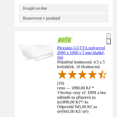
Koupit on-line
Rezervovat v prodejně
Plexisklo GUTTA polystyrol
2000 x 1000 x 5 mm hladké,
čiré
Průměrné hodnocení: 4.5 z 5
hvězdiček. 10 Hodnocení.
(
10
)
cenu — 1890,00 Kč *
Všechny ceny vč. DPH a bez
nákladů na přepravu za
ks
1890,00 Kč
*
/
ks
Odpovídá 945,00 Kč za
m²
(
945,00 Kč
/
m²
)