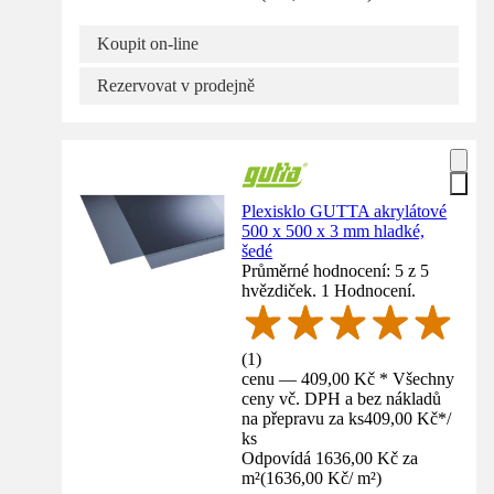
Koupit on-line
Rezervovat v prodejně
Plexisklo GUTTA akrylátové
500 x 500 x 3 mm hladké,
šedé
Průměrné hodnocení: 5 z 5
hvězdiček. 1 Hodnocení.
(
1
)
cenu — 409,00 Kč * Všechny
ceny vč. DPH a bez nákladů
na přepravu za ks
409,00 Kč
*
/
ks
Odpovídá 1636,00 Kč za
m²
(
1636,00 Kč
/
m²
)