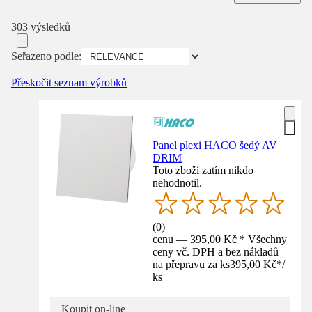
303 výsledků
Seřazeno podle:
Přeskočit seznam výrobků
Panel plexi HACO šedý AV
DRIM
Toto zboží zatím nikdo
nehodnotil.
(
0
)
cenu — 395,00 Kč * Všechny
ceny vč. DPH a bez nákladů
na přepravu za ks
395,00 Kč
*
/
ks
Koupit on-line