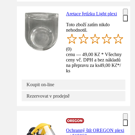
Aretace řetízku Light plexi
Toto zboží zatím nikdo
nehodnotil.
(
0
)
cenu — 49,00 Kč * Všechny
ceny vč. DPH a bez nákladů
na přepravu za ks
49,00 Kč
*
/
ks
Koupit on-line
Rezervovat v prodejně
Ochranný štít OREGON plexi