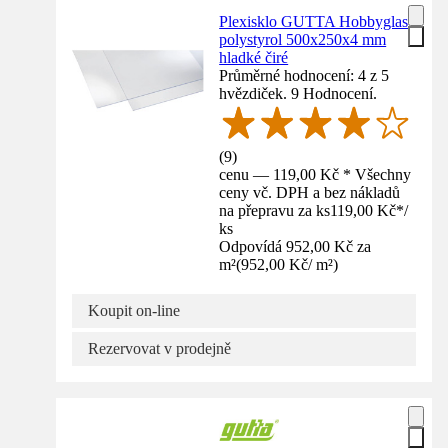
Plexisklo GUTTA Hobbyglas
polystyrol 500x250x4 mm
hladké čiré
Průměrné hodnocení: 4 z 5
hvězdiček. 9 Hodnocení.
(
9
)
cenu — 119,00 Kč * Všechny
ceny vč. DPH a bez nákladů
na přepravu za ks
119,00 Kč
*
/
ks
Odpovídá 952,00 Kč za
m²
(
952,00 Kč
/
m²
)
Koupit on-line
Rezervovat v prodejně