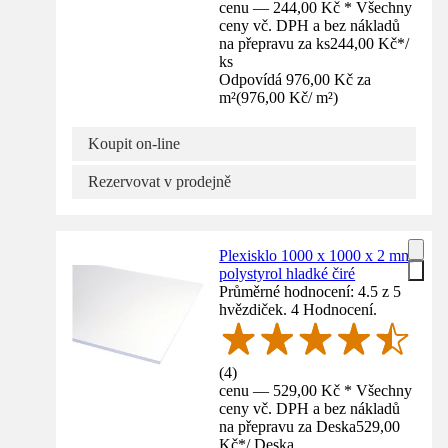
cenu — 244,00 Kč * Všechny
ceny vč. DPH a bez nákladů
na přepravu za ks
244,00 Kč
*
/
ks
Odpovídá 976,00 Kč za
m²
(
976,00 Kč
/
m²
)
Koupit on-line
Rezervovat v prodejně
Plexisklo 1000 x 1000 x 2 mm
polystyrol hladké čiré
Průměrné hodnocení: 4.5 z 5
hvězdiček. 4 Hodnocení.
(
4
)
cenu — 529,00 Kč * Všechny
ceny vč. DPH a bez nákladů
na přepravu za Deska
529,00
Kč
*
/
Deska