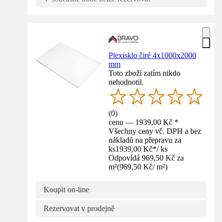
Plexisklo čiré 4x1000x2000
mm
Toto zboží zatím nikdo
nehodnotil.
(
0
)
cenu — 1939,00 Kč *
Všechny ceny vč. DPH a bez
nákladů na přepravu za
ks
1939,00 Kč
*
/
ks
Odpovídá 969,50 Kč za
m²
(
969,50 Kč
/
m²
)
Koupit on-line
Rezervovat v prodejně