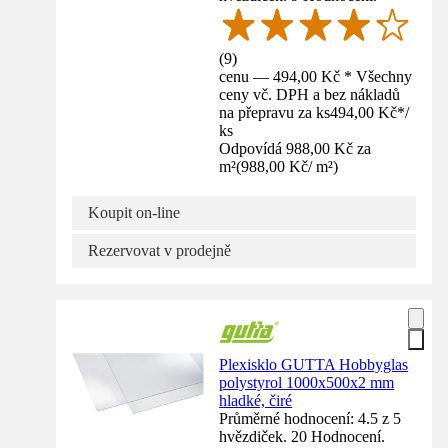
(
9
)
cenu — 494,00 Kč * Všechny
ceny vč. DPH a bez nákladů
na přepravu za ks
494,00 Kč
*
/
ks
Odpovídá 988,00 Kč za
m²
(
988,00 Kč
/
m²
)
Koupit on-line
Rezervovat v prodejně
Plexisklo GUTTA Hobbyglas
polystyrol 1000x500x2 mm
hladké, čiré
Průměrné hodnocení: 4.5 z 5
hvězdiček. 20 Hodnocení.