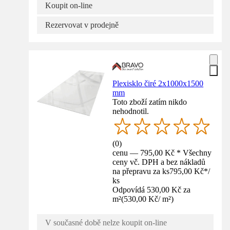
Koupit on-line
Rezervovat v prodejně
Plexisklo čiré 2x1000x1500
mm
Toto zboží zatím nikdo
nehodnotil.
(
0
)
cenu — 795,00 Kč * Všechny
ceny vč. DPH a bez nákladů
na přepravu za ks
795,00 Kč
*
/
ks
Odpovídá 530,00 Kč za
m²
(
530,00 Kč
/
m²
)
V současné době nelze koupit on-line