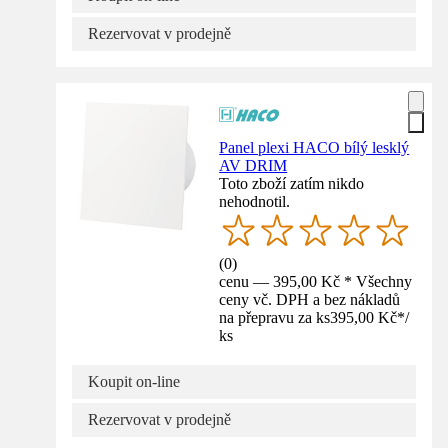
Rezervovat v prodejně
Panel plexi HACO bílý lesklý
AV DRIM
Toto zboží zatím nikdo
nehodnotil.
(
0
)
cenu — 395,00 Kč * Všechny
ceny vč. DPH a bez nákladů
na přepravu za ks
395,00 Kč
*
/
ks
Koupit on-line
Rezervovat v prodejně