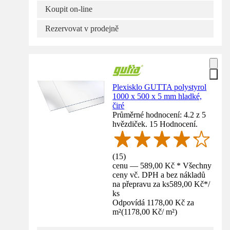
Koupit on-line
Rezervovat v prodejně
Plexisklo GUTTA polystyrol
1000 x 500 x 5 mm hladké,
čiré
Průměrné hodnocení: 4.2 z 5
hvězdiček. 15 Hodnocení.
(
15
)
cenu — 589,00 Kč * Všechny
ceny vč. DPH a bez nákladů
na přepravu za ks
589,00 Kč
*
/
ks
Odpovídá 1178,00 Kč za
m²
(
1178,00 Kč
/
m²
)