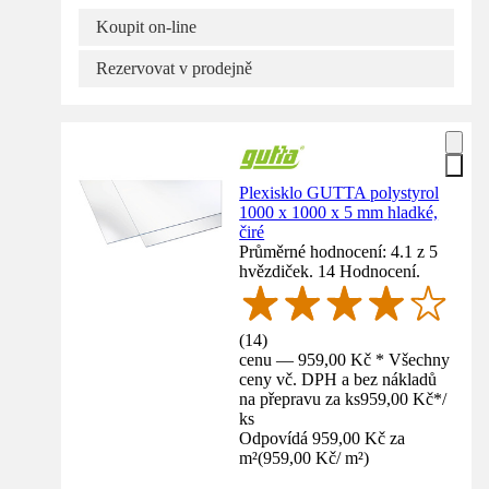
Koupit on-line
Rezervovat v prodejně
Plexisklo GUTTA polystyrol
1000 x 1000 x 5 mm hladké,
čiré
Průměrné hodnocení: 4.1 z 5
hvězdiček. 14 Hodnocení.
(
14
)
cenu — 959,00 Kč * Všechny
ceny vč. DPH a bez nákladů
na přepravu za ks
959,00 Kč
*
/
ks
Odpovídá 959,00 Kč za
m²
(
959,00 Kč
/
m²
)