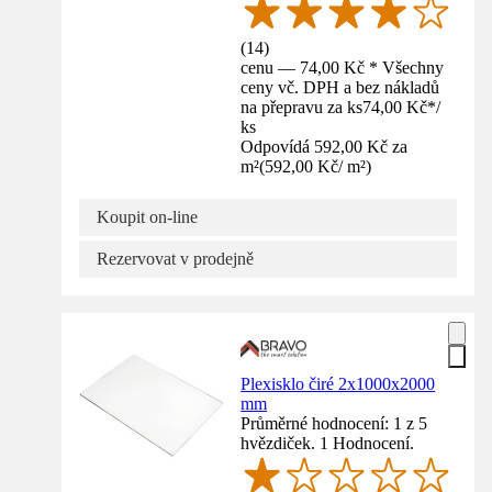
(
14
)
cenu — 74,00 Kč * Všechny
ceny vč. DPH a bez nákladů
na přepravu za ks
74,00 Kč
*
/
ks
Odpovídá 592,00 Kč za
m²
(
592,00 Kč
/
m²
)
Koupit on-line
Rezervovat v prodejně
Plexisklo čiré 2x1000x2000
mm
Průměrné hodnocení: 1 z 5
hvězdiček. 1 Hodnocení.