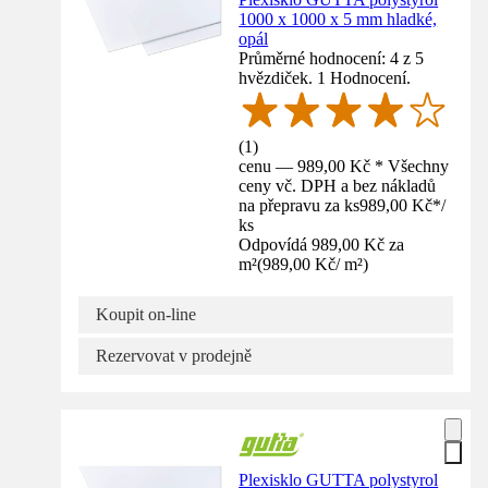
1000 x 1000 x 5 mm hladké,
opál
Průměrné hodnocení: 4 z 5
hvězdiček. 1 Hodnocení.
(
1
)
cenu — 989,00 Kč * Všechny
ceny vč. DPH a bez nákladů
na přepravu za ks
989,00 Kč
*
/
ks
Odpovídá 989,00 Kč za
m²
(
989,00 Kč
/
m²
)
Koupit on-line
Rezervovat v prodejně
Plexisklo GUTTA polystyrol