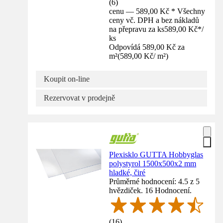
(
6
)
cenu — 589,00 Kč * Všechny
ceny vč. DPH a bez nákladů
na přepravu za ks
589,00 Kč
*
/
ks
Odpovídá 589,00 Kč za
m²
(
589,00 Kč
/
m²
)
Koupit on-line
Rezervovat v prodejně
Plexisklo GUTTA Hobbyglas
polystyrol 1500x500x2 mm
hladké, čiré
Průměrné hodnocení: 4.5 z 5
hvězdiček. 16 Hodnocení.
(
16
)