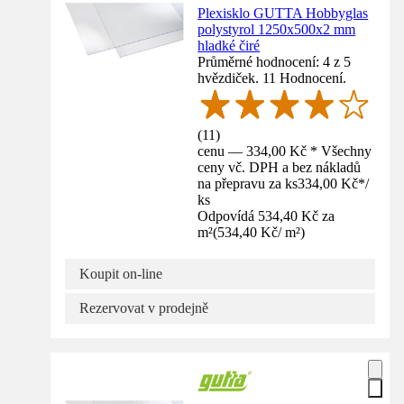
Plexisklo GUTTA Hobbyglas
polystyrol 1250x500x2 mm
hladké čiré
Průměrné hodnocení: 4 z 5
hvězdiček. 11 Hodnocení.
(
11
)
cenu — 334,00 Kč * Všechny
ceny vč. DPH a bez nákladů
na přepravu za ks
334,00 Kč
*
/
ks
Odpovídá 534,40 Kč za
m²
(
534,40 Kč
/
m²
)
Koupit on-line
Rezervovat v prodejně