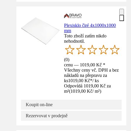
Plexisklo čiré 4x1000x1000
mm
Toto zboží zatím nikdo
nehodnotil.
(
0
)
cenu — 1019,00 Kč *
Všechny ceny vč. DPH a bez
nákladů na přepravu za
ks
1019,00 Kč
*
/
ks
Odpovídá 1019,00 Kč za
m²
(
1019,00 Kč
/
m²
)
Koupit on-line
Rezervovat v prodejně