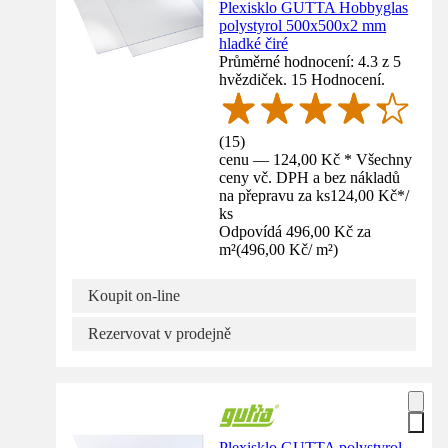
Plexisklo GUTTA Hobbyglas
polystyrol 500x500x2 mm
hladké čiré
Průměrné hodnocení: 4.3 z 5
hvězdiček. 15 Hodnocení.
(
15
)
cenu — 124,00 Kč * Všechny
ceny vč. DPH a bez nákladů
na přepravu za ks
124,00 Kč
*
/
ks
Odpovídá 496,00 Kč za
m²
(
496,00 Kč
/
m²
)
Koupit on-line
Rezervovat v prodejně
Plexisklo GUTTA polystyrol