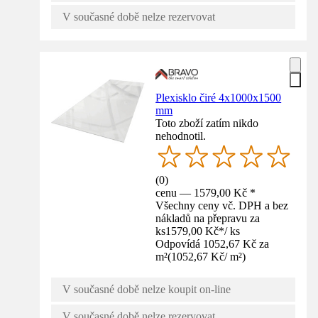
V současné době nelze rezervovat
Plexisklo čiré 4x1000x1500
mm
Toto zboží zatím nikdo
nehodnotil.
(
0
)
cenu — 1579,00 Kč *
Všechny ceny vč. DPH a bez
nákladů na přepravu za
ks
1579,00 Kč
*
/
ks
Odpovídá 1052,67 Kč za
m²
(
1052,67 Kč
/
m²
)
V současné době nelze koupit on-line
V současné době nelze rezervovat