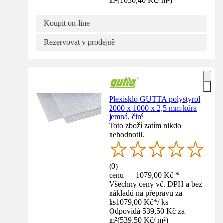
m²
(
1030,40 Kč
/
m²
)
Koupit on-line
Rezervovat v prodejně
Plexisklo GUTTA polystyrol
2000 x 1000 x 2,5 mm kůra
jemná, čiré
Toto zboží zatím nikdo
nehodnotil.
(
0
)
cenu — 1079,00 Kč *
Všechny ceny vč. DPH a bez
nákladů na přepravu za
ks
1079,00 Kč
*
/
ks
Odpovídá 539,50 Kč za
m²
(
539,50 Kč
/
m²
)