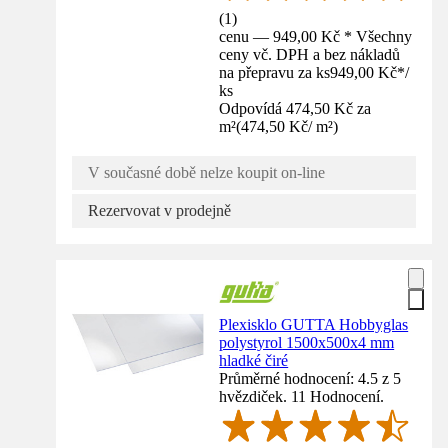
(
1
)
cenu — 949,00 Kč * Všechny
ceny vč. DPH a bez nákladů
na přepravu za ks
949,00 Kč
*
/
ks
Odpovídá 474,50 Kč za
m²
(
474,50 Kč
/
m²
)
V současné době nelze koupit on-line
Rezervovat v prodejně
Plexisklo GUTTA Hobbyglas
polystyrol 1500x500x4 mm
hladké čiré
Průměrné hodnocení: 4.5 z 5
hvězdiček. 11 Hodnocení.