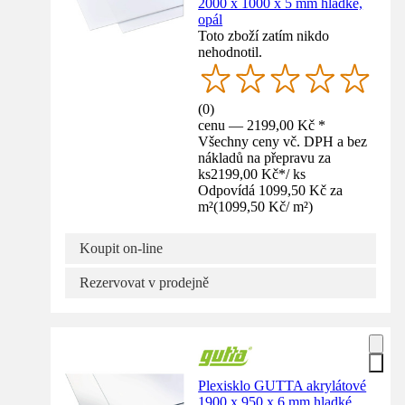
2000 x 1000 x 5 mm hladké,
opál
Toto zboží zatím nikdo
nehodnotil.
(
0
)
cenu — 2199,00 Kč *
Všechny ceny vč. DPH a bez
nákladů na přepravu za
ks
2199,00 Kč
*
/
ks
Odpovídá 1099,50 Kč za
m²
(
1099,50 Kč
/
m²
)
Koupit on-line
Rezervovat v prodejně
Plexisklo GUTTA akrylátové
1900 x 950 x 6 mm hladké,