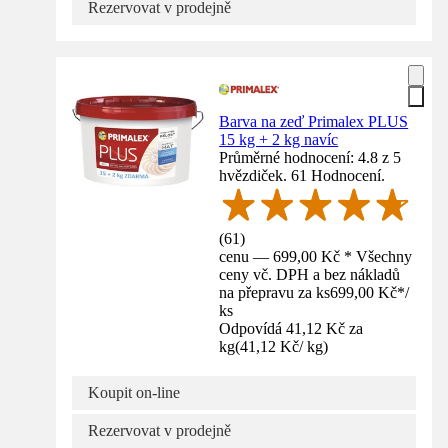
Rezervovat v prodejně
Barva na zeď Primalex PLUS
15 kg + 2 kg navíc
Průměrné hodnocení: 4.8 z 5
hvězdiček. 61 Hodnocení.
(
61
)
cenu — 699,00 Kč * Všechny
ceny vč. DPH a bez nákladů
na přepravu za ks
699,00 Kč
*
/
ks
Odpovídá 41,12 Kč za
kg
(
41,12 Kč
/
kg
)
Koupit on-line
Rezervovat v prodejně