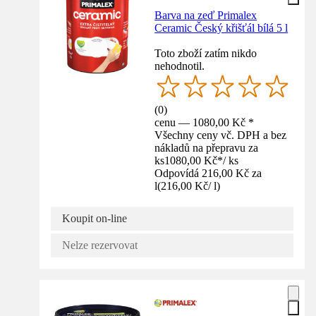
Barva na zeď Primalex
Ceramic Český křišťál bílá 5 l
Toto zboží zatím nikdo
nehodnotil.
(
0
)
cenu — 1080,00 Kč *
Všechny ceny vč. DPH a bez
nákladů na přepravu za
ks
1080,00 Kč
*
/
ks
Odpovídá 216,00 Kč za
l
(
216,00 Kč
/
l
)
Koupit on-line
Nelze rezervovat