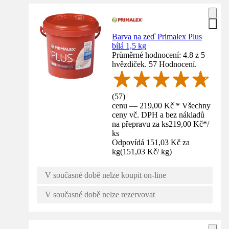
Barva na zeď Primalex Plus
bílá 1,5 kg
Průměrné hodnocení: 4.8 z 5
hvězdiček. 57 Hodnocení.
(
57
)
cenu — 219,00 Kč * Všechny
ceny vč. DPH a bez nákladů
na přepravu za ks
219,00 Kč
*
/
ks
Odpovídá 151,03 Kč za
kg
(
151,03 Kč
/
kg
)
V současné době nelze koupit on-line
V současné době nelze rezervovat