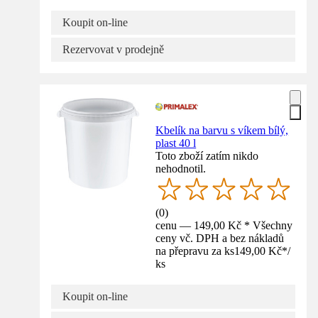
Koupit on-line
Rezervovat v prodejně
Kbelík na barvu s víkem bílý,
plast 40 l
Toto zboží zatím nikdo
nehodnotil.
(
0
)
cenu — 149,00 Kč * Všechny
ceny vč. DPH a bez nákladů
na přepravu za ks
149,00 Kč
*
/
ks
Koupit on-line