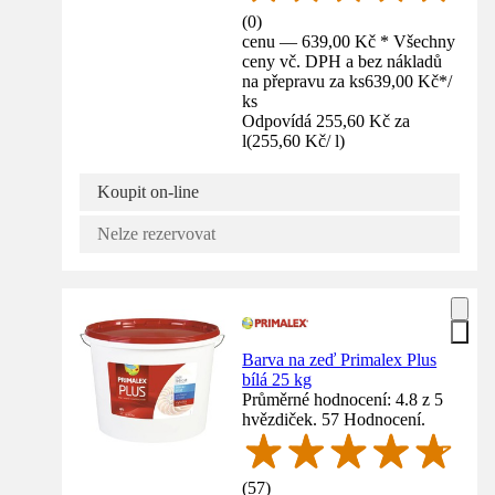
(
0
)
cenu — 639,00 Kč * Všechny
ceny vč. DPH a bez nákladů
na přepravu za ks
639,00 Kč
*
/
ks
Odpovídá 255,60 Kč za
l
(
255,60 Kč
/
l
)
Koupit on-line
Nelze rezervovat
Barva na zeď Primalex Plus
bílá 25 kg
Průměrné hodnocení: 4.8 z 5
hvězdiček. 57 Hodnocení.
(
57
)