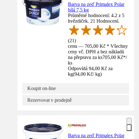
Barva na zeď Primalex Polar
bílá 7,5 kg
Průměrné hodnocení: 4.2 z 5
hvězdiček. 21 Hodnocení.
(
21
)
cenu — 705,00 Kč * Všechny
ceny vč. DPH a bez nákladů
na přepravu za ks
705,00 Kč
*
/
ks
Odpovídá 94,00 Kč za
kg
(
94,00 Kč
/
kg
)
Koupit on-line
Rezervovat v prodejně
Barva na zeď Primalex Polar