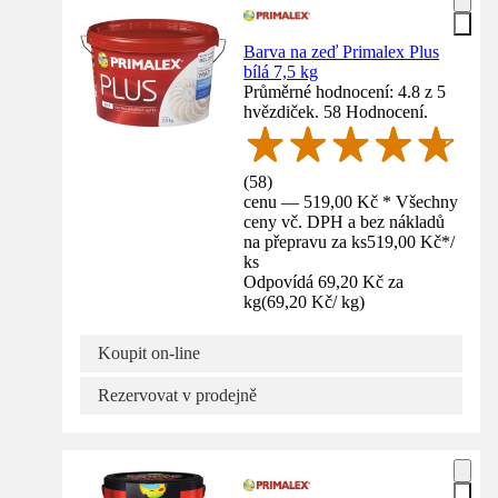
Barva na zeď Primalex Plus
bílá 7,5 kg
Průměrné hodnocení: 4.8 z 5
hvězdiček. 58 Hodnocení.
(
58
)
cenu — 519,00 Kč * Všechny
ceny vč. DPH a bez nákladů
na přepravu za ks
519,00 Kč
*
/
ks
Odpovídá 69,20 Kč za
kg
(
69,20 Kč
/
kg
)
Koupit on-line
Rezervovat v prodejně