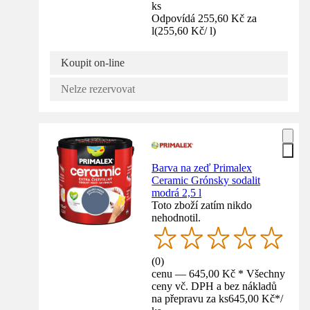
ks
Odpovídá 255,60 Kč za
l
(
255,60 Kč
/
l
)
Koupit on-line
Nelze rezervovat
Barva na zeď Primalex
Ceramic Grónsky sodalit
modrá 2,5 l
Toto zboží zatím nikdo
nehodnotil.
(
0
)
cenu — 645,00 Kč * Všechny
ceny vč. DPH a bez nákladů
na přepravu za ks
645,00 Kč
*
/