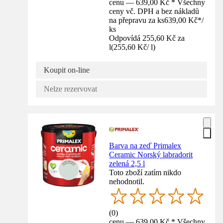
cenu — 639,00 Kč * Všechny
ceny vč. DPH a bez nákladů
na přepravu za ks
639,00 Kč
*
/
ks
Odpovídá 255,60 Kč za
l
(
255,60 Kč
/
l
)
Koupit on-line
Nelze rezervovat
Barva na zeď Primalex
Ceramic Norský labradorit
zelená 2,5 l
Toto zboží zatím nikdo
nehodnotil.
(
0
)
cenu — 639,00 Kč * Všechny