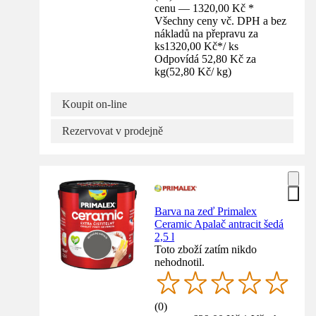
cenu — 1320,00 Kč *
Všechny ceny vč. DPH a bez
nákladů na přepravu za
ks
1320,00 Kč
*
/
ks
Odpovídá 52,80 Kč za
kg
(
52,80 Kč
/
kg
)
Koupit on-line
Rezervovat v prodejně
Barva na zeď Primalex
Ceramic Apalač antracit šedá
2,5 l
Toto zboží zatím nikdo
nehodnotil.
(
0
)