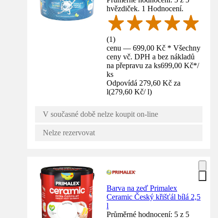
hvězdiček. 1 Hodnocení.
(
1
)
cenu — 699,00 Kč * Všechny
ceny vč. DPH a bez nákladů
na přepravu za ks
699,00 Kč
*
/
ks
Odpovídá 279,60 Kč za
l
(
279,60 Kč
/
l
)
V současné době nelze koupit on-line
Nelze rezervovat
Barva na zeď Primalex
Ceramic Český křišťál bílá 2,5
l
Průměrné hodnocení: 5 z 5