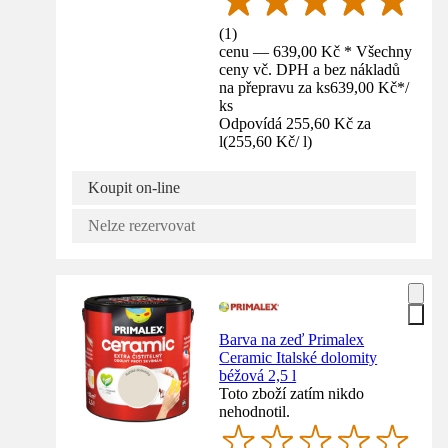
(
1
)
cenu — 639,00 Kč * Všechny
ceny vč. DPH a bez nákladů
na přepravu za ks
639,00 Kč
*
/
ks
Odpovídá 255,60 Kč za
l
(
255,60 Kč
/
l
)
Koupit on-line
Nelze rezervovat
Barva na zeď Primalex
Ceramic Italské dolomity
béžová 2,5 l
Toto zboží zatím nikdo
nehodnotil.