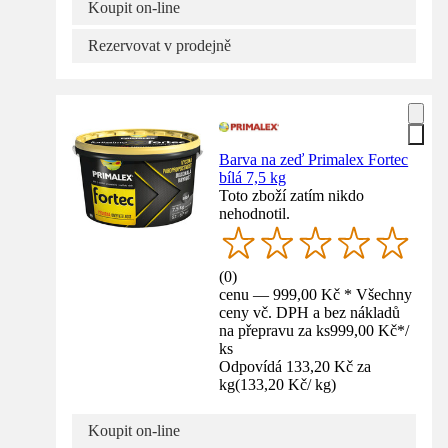
Koupit on-line
Rezervovat v prodejně
Barva na zeď Primalex Fortec
bílá 7,5 kg
Toto zboží zatím nikdo
nehodnotil.
(
0
)
cenu — 999,00 Kč * Všechny
ceny vč. DPH a bez nákladů
na přepravu za ks
999,00 Kč
*
/
ks
Odpovídá 133,20 Kč za
kg
(
133,20 Kč
/
kg
)
Koupit on-line