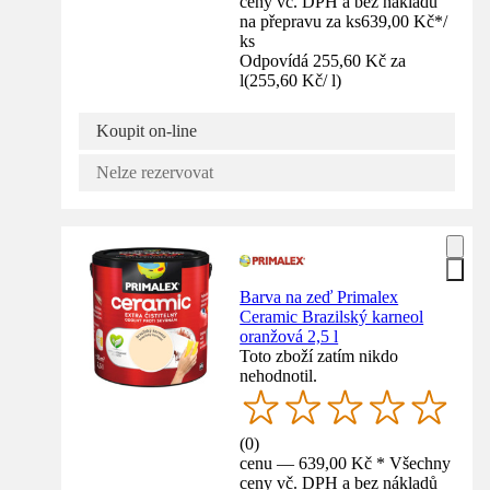
ceny vč. DPH a bez nákladů
na přepravu za ks
639,00 Kč
*
/
ks
Odpovídá 255,60 Kč za
l
(
255,60 Kč
/
l
)
Koupit on-line
Nelze rezervovat
Barva na zeď Primalex
Ceramic Brazilský karneol
oranžová 2,5 l
Toto zboží zatím nikdo
nehodnotil.
(
0
)
cenu — 639,00 Kč * Všechny
ceny vč. DPH a bez nákladů