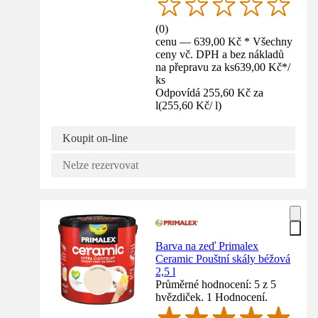
(
0
)
cenu — 639,00 Kč * Všechny
ceny vč. DPH a bez nákladů
na přepravu za ks
639,00 Kč
*
/
ks
Odpovídá 255,60 Kč za
l
(
255,60 Kč
/
l
)
Koupit on-line
Nelze rezervovat
Barva na zeď Primalex
Ceramic Pouštní skály béžová
2,5 l
Průměrné hodnocení: 5 z 5
hvězdiček. 1 Hodnocení.