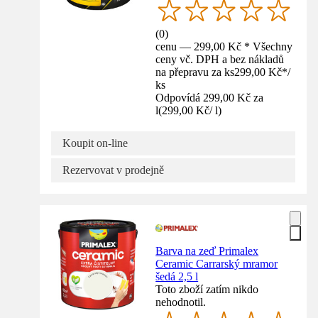
(
0
)
cenu — 299,00 Kč * Všechny
ceny vč. DPH a bez nákladů
na přepravu za ks
299,00 Kč
*
/
ks
Odpovídá 299,00 Kč za
l
(
299,00 Kč
/
l
)
Koupit on-line
Rezervovat v prodejně
Barva na zeď Primalex
Ceramic Carrarský mramor
šedá 2,5 l
Toto zboží zatím nikdo
nehodnotil.