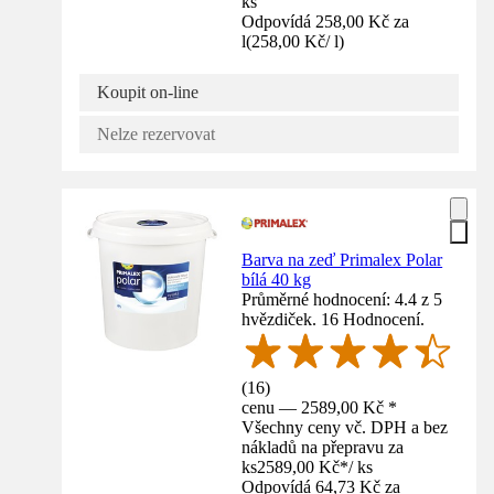
ks
Odpovídá 258,00 Kč za
l
(
258,00 Kč
/
l
)
Koupit on-line
Nelze rezervovat
Barva na zeď Primalex Polar
bílá 40 kg
Průměrné hodnocení: 4.4 z 5
hvězdiček. 16 Hodnocení.
(
16
)
cenu — 2589,00 Kč *
Všechny ceny vč. DPH a bez
nákladů na přepravu za
ks
2589,00 Kč
*
/
ks
Odpovídá 64,73 Kč za