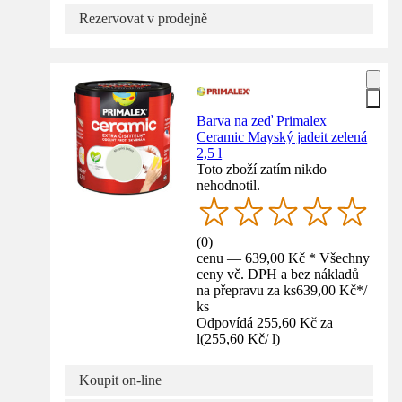
Rezervovat v prodejně
Barva na zeď Primalex
Ceramic Mayský jadeit zelená
2,5 l
Toto zboží zatím nikdo
nehodnotil.
(
0
)
cenu — 639,00 Kč * Všechny
ceny vč. DPH a bez nákladů
na přepravu za ks
639,00 Kč
*
/
ks
Odpovídá 255,60 Kč za
l
(
255,60 Kč
/
l
)
Koupit on-line