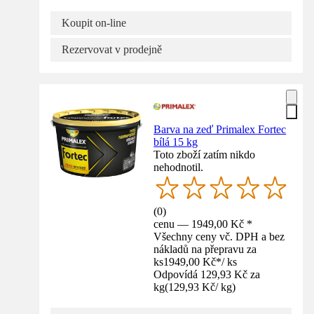
Koupit on-line
Rezervovat v prodejně
Barva na zeď Primalex Fortec
bílá 15 kg
Toto zboží zatím nikdo
nehodnotil.
(
0
)
cenu — 1949,00 Kč *
Všechny ceny vč. DPH a bez
nákladů na přepravu za
ks
1949,00 Kč
*
/
ks
Odpovídá 129,93 Kč za
kg
(
129,93 Kč
/
kg
)