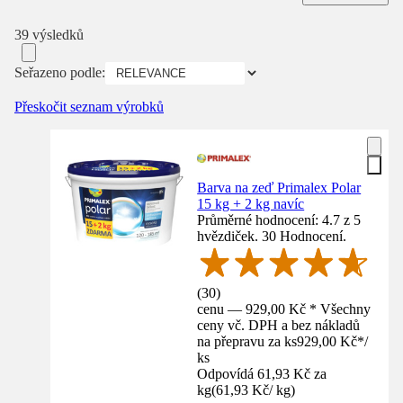
39 výsledků
Seřazeno podle:
Přeskočit seznam výrobků
Barva na zeď Primalex Polar
15 kg + 2 kg navíc
Průměrné hodnocení: 4.7 z 5
hvězdiček. 30 Hodnocení.
(
30
)
cenu — 929,00 Kč * Všechny
ceny vč. DPH a bez nákladů
na přepravu za ks
929,00 Kč
*
/
ks
Odpovídá 61,93 Kč za
kg
(
61,93 Kč
/
kg
)