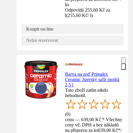
ks
Odpovídá 255,60 Kč za
l
(
255,60 Kč
/
l
)
Koupit on-line
Nelze rezervovat
Barva na zeď Primalex
Ceramic Jizerský safír modrá
2,5 l
Toto zboží zatím nikdo
nehodnotil.
(
0
)
cenu — 639,00 Kč * Všechny
ceny vč. DPH a bez nákladů
na přepravu za ks
639,00 Kč
*
/