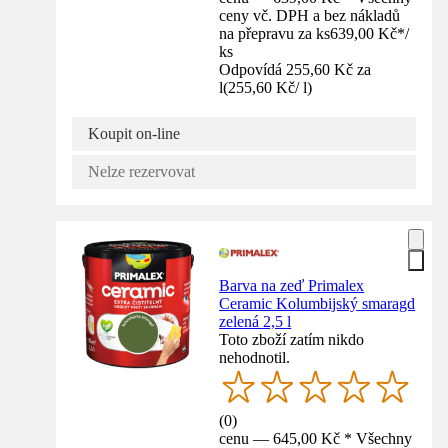
ceny vč. DPH a bez nákladů
na přepravu za ks
639,00 Kč
*
/
ks
Odpovídá 255,60 Kč za
l
(
255,60 Kč
/
l
)
Koupit on-line
Nelze rezervovat
Barva na zeď Primalex
Ceramic Kolumbijský smaragd
zelená 2,5 l
Toto zboží zatím nikdo
nehodnotil.
(
0
)
cenu — 645,00 Kč * Všechny