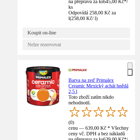
na přepravu za ks
645,00 Kč
*
/
ks
Odpovídá 258,00 Kč za
l
(
258,00 Kč
/
l
)
Koupit on-line
Nelze rezervovat
Barva na zeď Primalex
Ceramic Mexický achát hnědá
2,5 l
Toto zboží zatím nikdo
nehodnotil.
(
0
)
cenu — 639,00 Kč * Všechny
ceny vč. DPH a bez nákladů
na přepravu za ks
639,00 Kč
*
/