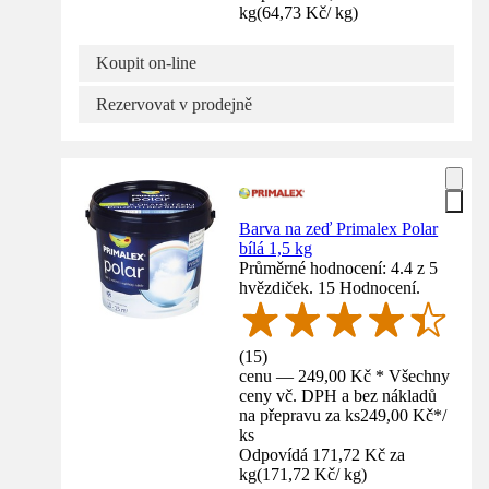
kg
(
64,73 Kč
/
kg
)
Koupit on-line
Rezervovat v prodejně
Barva na zeď Primalex Polar
bílá 1,5 kg
Průměrné hodnocení: 4.4 z 5
hvězdiček. 15 Hodnocení.
(
15
)
cenu — 249,00 Kč * Všechny
ceny vč. DPH a bez nákladů
na přepravu za ks
249,00 Kč
*
/
ks
Odpovídá 171,72 Kč za
kg
(
171,72 Kč
/
kg
)