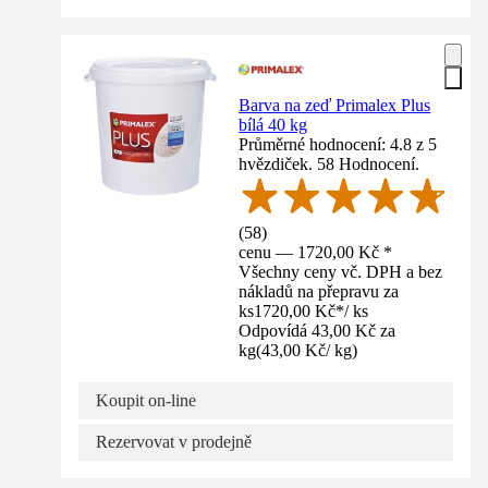
Barva na zeď Primalex Plus
bílá 40 kg
Průměrné hodnocení: 4.8 z 5
hvězdiček. 58 Hodnocení.
(
58
)
cenu — 1720,00 Kč *
Všechny ceny vč. DPH a bez
nákladů na přepravu za
ks
1720,00 Kč
*
/
ks
Odpovídá 43,00 Kč za
kg
(
43,00 Kč
/
kg
)
Koupit on-line
Rezervovat v prodejně