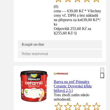
(
0
)
cenu — 639,00 Kč * Všechny
ceny vč. DPH a bez nákladů
na přepravu za ks
639,00 Kč
*
/
ks
Odpovídá 255,60 Kč za
l
(
255,60 Kč
/
l
)
Koupit on-line
Nelze rezervovat
Barva na zeď Primalex
Ceramic Doverská křída
béžová 2,5 l
Toto zboží zatím nikdo
nehodnotil.