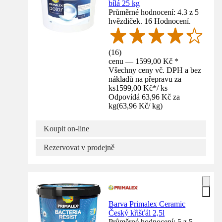
bílá 25 kg
Průměrné hodnocení: 4.3 z 5
hvězdiček. 16 Hodnocení.
(
16
)
cenu — 1599,00 Kč *
Všechny ceny vč. DPH a bez
nákladů na přepravu za
ks
1599,00 Kč
*
/
ks
Odpovídá 63,96 Kč za
kg
(
63,96 Kč
/
kg
)
Koupit on-line
Rezervovat v prodejně
Barva Primalex Ceramic
Český křišťál 2,5l
Průměrné hodnocení: 5 z 5