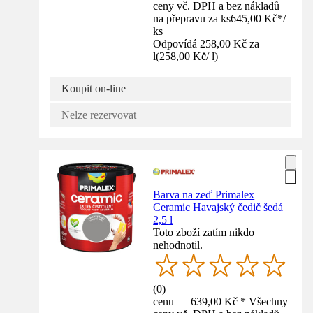
ceny vč. DPH a bez nákladů
na přepravu za ks
645,00 Kč
*
/
ks
Odpovídá 258,00 Kč za
l
(
258,00 Kč
/
l
)
Koupit on-line
Nelze rezervovat
Barva na zeď Primalex
Ceramic Havajský čedič šedá
2,5 l
Toto zboží zatím nikdo
nehodnotil.
(
0
)
cenu — 639,00 Kč * Všechny