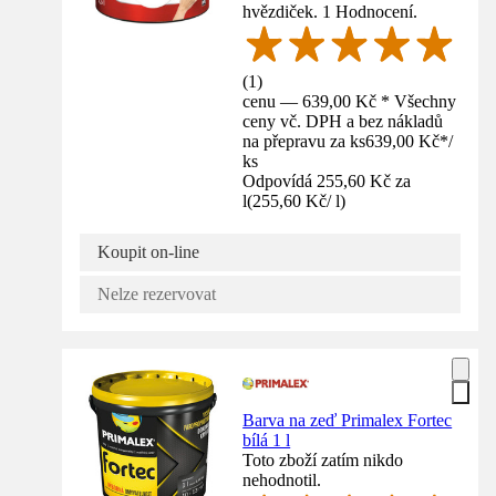
hvězdiček. 1 Hodnocení.
(
1
)
cenu — 639,00 Kč * Všechny
ceny vč. DPH a bez nákladů
na přepravu za ks
639,00 Kč
*
/
ks
Odpovídá 255,60 Kč za
l
(
255,60 Kč
/
l
)
Koupit on-line
Nelze rezervovat
Barva na zeď Primalex Fortec
bílá 1 l
Toto zboží zatím nikdo
nehodnotil.