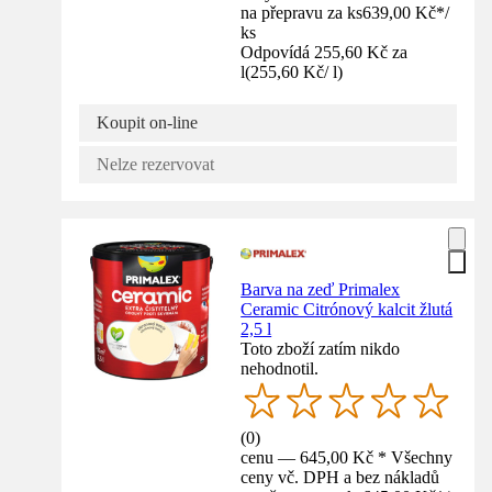
na přepravu za ks
639,00 Kč
*
/
ks
Odpovídá 255,60 Kč za
l
(
255,60 Kč
/
l
)
Koupit on-line
Nelze rezervovat
Barva na zeď Primalex
Ceramic Citrónový kalcit žlutá
2,5 l
Toto zboží zatím nikdo
nehodnotil.
(
0
)
cenu — 645,00 Kč * Všechny
ceny vč. DPH a bez nákladů