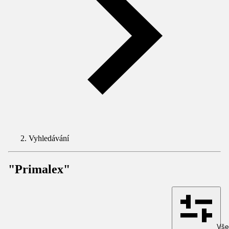
Vyhledávání
"Primalex"
Všec