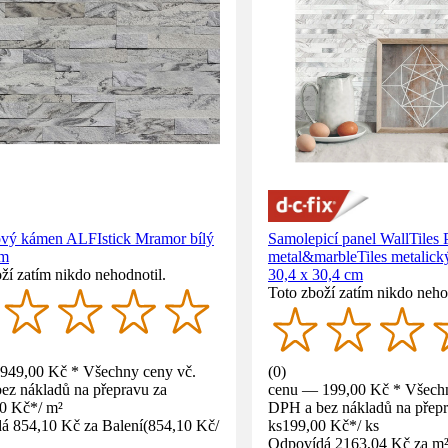
vý kámen ALFIstick Mramor bílý
Samolepicí panel WallTiles
cm
metal&marbleTiles metalický
ží zatím nikdo nehodnotil.
30,4 x 30,4 cm
Toto zboží zatím nikdo neho
949,00 Kč * Všechny ceny vč.
(
0
)
ez nákladů na přepravu za
cenu — 199,00 Kč * Všechn
00 Kč
*
/
m²
DPH a bez nákladů na přepr
á 854,10 Kč za Balení
(
854,10 Kč
/
ks
199,00 Kč
*
/
ks
Odpovídá 2163,04 Kč za m