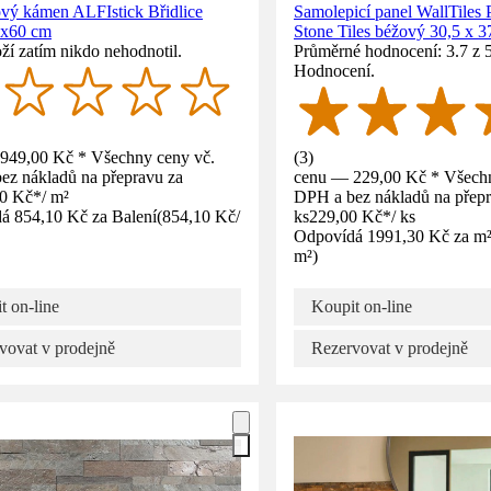
vý kámen ALFIstick Břidlice
Samolepicí panel WallTiles
5x60 cm
Stone Tiles béžový 30,5 x 3
ží zatím nikdo nehodnotil.
Průměrné hodnocení: 3.7 z 5
Hodnocení.
949,00 Kč * Všechny ceny vč.
(
3
)
ez nákladů na přepravu za
cenu — 229,00 Kč * Všechn
00 Kč
*
/
m²
DPH a bez nákladů na přepr
á 854,10 Kč za Balení
(
854,10 Kč
/
ks
229,00 Kč
*
/
ks
Odpovídá 1991,30 Kč za m
m²
)
t on-line
Koupit on-line
vovat v prodejně
Rezervovat v prodejně