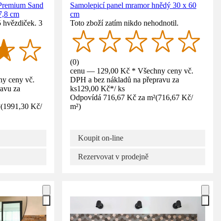
 Premium Sand
Samolepicí panel mramor hnědý 30 x 60
7,8 cm
cm
 hvězdiček. 3
Toto zboží zatím nikdo nehodnotil.
(
0
)
cenu — 129,00 Kč * Všechny ceny vč.
y ceny vč.
DPH a bez nákladů na přepravu za
avu za
ks
129,00 Kč
*
/
ks
Odpovídá 716,67 Kč za m²
(
716,67 Kč
/
²
(
1991,30 Kč
/
m²
)
Koupit on-line
Rezervovat v prodejně