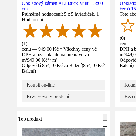
Obkladový kámen ALFIstick Multi 15x60
Obklado
cm
černá 1
Průměrné hodnocení: 5 z 5 hvězdiček. 1
Toto zbo
Hodnocení.
(
0
)
(
1
)
cenu — 
cenu — 949,00 Kč * Všechny ceny vč.
DPH a b
DPH a bez nákladů na přepravu za
m²
949,
m²
949,00 Kč
*
/
m²
Odpovíd
Odpovídá 854,10 Kč za Balení
(
854,10 Kč
/
Balení
)
Balení
)
Koupit on-line
Koupi
Rezervovat v prodejně
Rezer
Top produkt