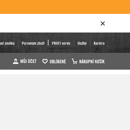
vat zásilku
Porovnání zboží
PROFI servis
Služby
Kariéra
MŮJ ÚČET
OBLÍBENÉ
NÁKUPNÍ KOŠÍK