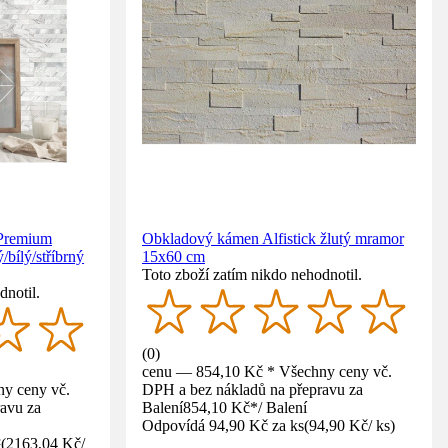
 Premium
Obkladový kámen Alfistick žlutý mramor
/bílý/stříbrný
15x60 cm
Toto zboží zatím nikdo nehodnotil.
dnotil.
(
0
)
cenu — 854,10 Kč * Všechny ceny vč.
y ceny vč.
DPH a bez nákladů na přepravu za
avu za
Balení
854,10 Kč
*
/
Balení
Odpovídá 94,90 Kč za ks
(
94,90 Kč
/
ks
)
²
(
2163,04 Kč
/