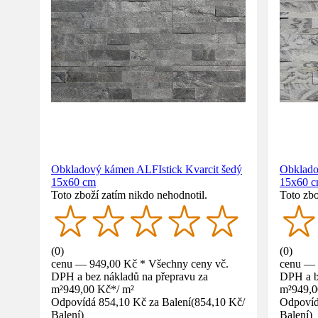
Obkladový kámen ALFIstick Kvarcit šedý
Obklado
15x60 cm
15x60 
Toto zboží zatím nikdo nehodnotil.
Toto zbo
(
0
)
(
0
)
cenu — 949,00 Kč * Všechny ceny vč.
cenu — 
DPH a bez nákladů na přepravu za
DPH a b
m²
949,00 Kč
*
/
m²
m²
949,
Odpovídá 854,10 Kč za Balení
(
854,10 Kč
/
Odpovíd
Balení
)
Balení
)