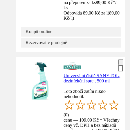
na přepravu za ks
89,00 Kč
*
/
ks
Odpovídá 89,00 Kč za l
(
89,00
Kč
/
l
)
Koupit on-line
Rezervovat v prodejně
Univerzální čistič SANYTOL,
dezinfekční sprej, 500 ml
Toto zboží zatím nikdo
nehodnotil.
(
0
)
cenu — 109,00 Kč * Všechny
ceny vč. DPH a bez nákladů