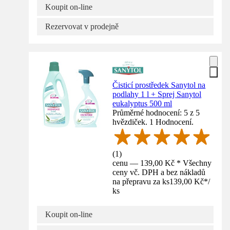
Koupit on-line
Rezervovat v prodejně
Čisticí prostředek Sanytol na
podlahy 1 l + Sprej Sanytol
eukalyptus 500 ml
Průměrné hodnocení: 5 z 5
hvězdiček. 1 Hodnocení.
(
1
)
cenu — 139,00 Kč * Všechny
ceny vč. DPH a bez nákladů
na přepravu za ks
139,00 Kč
*
/
ks
Koupit on-line