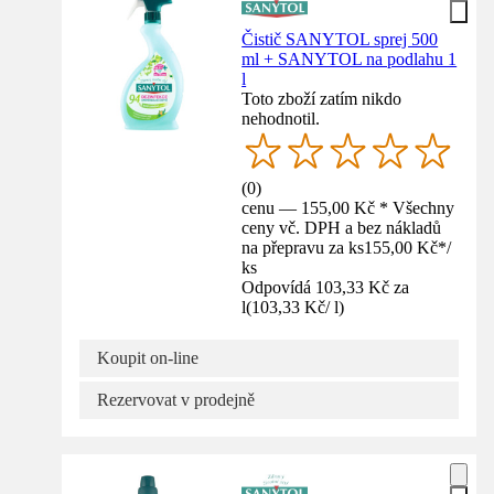
Čistič SANYTOL sprej 500
ml + SANYTOL na podlahu 1
l
Toto zboží zatím nikdo
nehodnotil.
(
0
)
cenu — 155,00 Kč * Všechny
ceny vč. DPH a bez nákladů
na přepravu za ks
155,00 Kč
*
/
ks
Odpovídá 103,33 Kč za
l
(
103,33 Kč
/
l
)
Koupit on-line
Rezervovat v prodejně