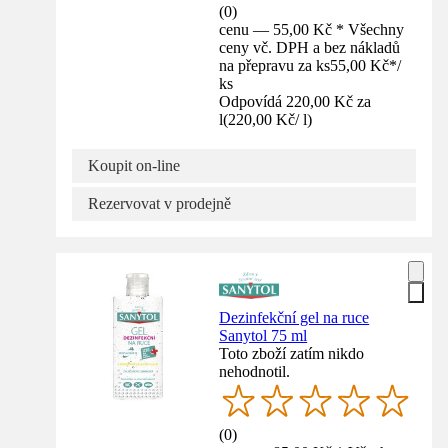
(
0
)
cenu — 55,00 Kč * Všechny
ceny vč. DPH a bez nákladů
na přepravu za ks
55,00 Kč
*
/
ks
Odpovídá 220,00 Kč za
l
(
220,00 Kč
/
l
)
Koupit on-line
Rezervovat v prodejně
Dezinfekční gel na ruce
Sanytol 75 ml
Toto zboží zatím nikdo
nehodnotil.
(
0
)