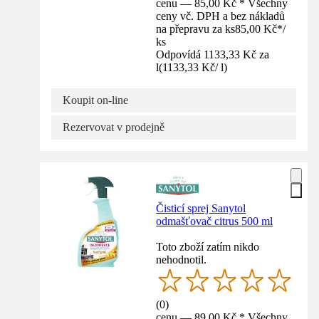
cenu — 85,00 Kč * Všechny
ceny vč. DPH a bez nákladů
na přepravu za ks
85,00 Kč
*
/
ks
Odpovídá 1133,33 Kč za
l
(
1133,33 Kč
/
l
)
Koupit on-line
Rezervovat v prodejně
Čisticí sprej Sanytol
odmašťovač citrus 500 ml
Toto zboží zatím nikdo
nehodnotil.
(
0
)
cenu — 89,00 Kč * Všechny