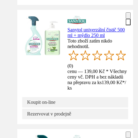
Sanytol univerzální čistič 500
ml + mýdlo 250 ml
Toto zboží zatím nikdo
nehodnotil.
(
0
)
cenu — 139,00 Kč * Všechny
ceny vč. DPH a bez nákladů
na přepravu za ks
139,00 Kč
*
/
ks
Koupit on-line
Rezervovat v prodejně