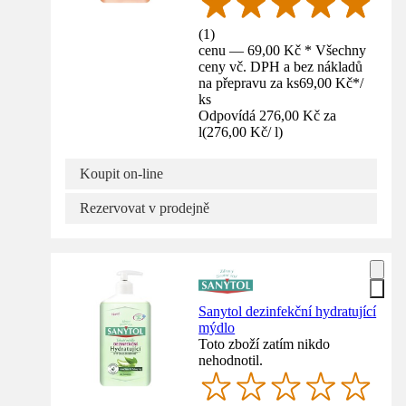
(
1
)
cenu — 69,00 Kč * Všechny
ceny vč. DPH a bez nákladů
na přepravu za ks
69,00 Kč
*
/
ks
Odpovídá 276,00 Kč za
l
(
276,00 Kč
/
l
)
Koupit on-line
Rezervovat v prodejně
Sanytol dezinfekční hydratující
mýdlo
Toto zboží zatím nikdo
nehodnotil.