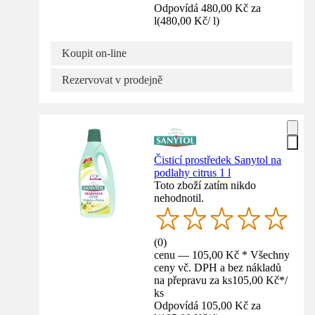
Odpovídá 480,00 Kč za
l
(
480,00 Kč
/
l
)
Koupit on-line
Rezervovat v prodejně
Čisticí prostředek Sanytol na
podlahy citrus 1 l
Toto zboží zatím nikdo
nehodnotil.
(
0
)
cenu — 105,00 Kč * Všechny
ceny vč. DPH a bez nákladů
na přepravu za ks
105,00 Kč
*
/
ks
Odpovídá 105,00 Kč za