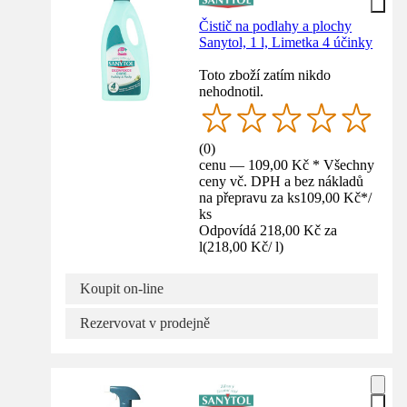
Čistič na podlahy a plochy
Sanytol, 1 l, Limetka 4 účinky
Toto zboží zatím nikdo
nehodnotil.
(
0
)
cenu — 109,00 Kč * Všechny
ceny vč. DPH a bez nákladů
na přepravu za ks
109,00 Kč
*
/
ks
Odpovídá 218,00 Kč za
l
(
218,00 Kč
/
l
)
Koupit on-line
Rezervovat v prodejně