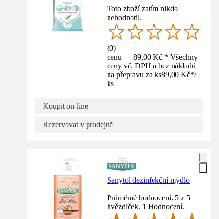
Toto zboží zatím nikdo
nehodnotil.
(
0
)
cenu — 89,00 Kč * Všechny
ceny vč. DPH a bez nákladů
na přepravu za ks
89,00 Kč
*
/
ks
Koupit on-line
Rezervovat v prodejně
Sanytol dezinfekční mýdlo
Průměrné hodnocení: 5 z 5
hvězdiček. 1 Hodnocení.