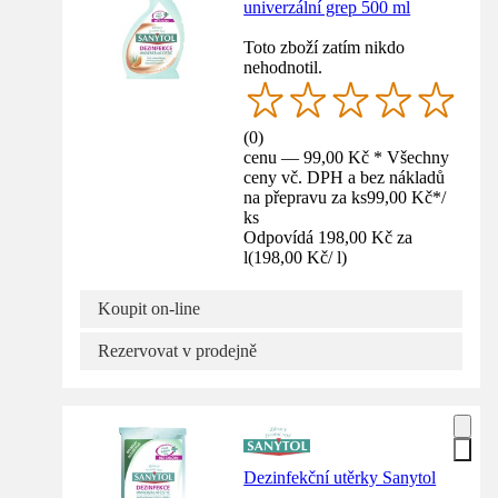
univerzální grep 500 ml
Toto zboží zatím nikdo
nehodnotil.
(
0
)
cenu — 99,00 Kč * Všechny
ceny vč. DPH a bez nákladů
na přepravu za ks
99,00 Kč
*
/
ks
Odpovídá 198,00 Kč za
l
(
198,00 Kč
/
l
)
Koupit on-line
Rezervovat v prodejně
Dezinfekční utěrky Sanytol