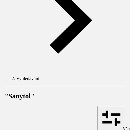
Vyhledávání
"Sanytol"
Všec