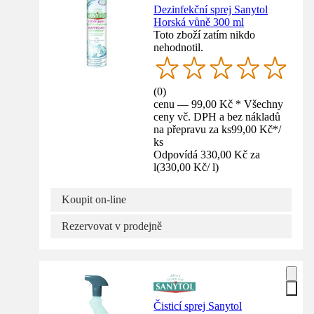
Dezinfekční sprej Sanytol
Horská vůně 300 ml
Toto zboží zatím nikdo
nehodnotil.
(
0
)
cenu — 99,00 Kč * Všechny
ceny vč. DPH a bez nákladů
na přepravu za ks
99,00 Kč
*
/
ks
Odpovídá 330,00 Kč za
l
(
330,00 Kč
/
l
)
Koupit on-line
Rezervovat v prodejně
Čisticí sprej Sanytol