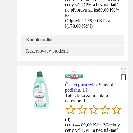
ceny vč. DPH a bez nákladů
na přepravu za ks
89,00 Kč
*
/
ks
Odpovídá 178,00 Kč za
l
(
178,00 Kč
/
l
)
Koupit on-line
Rezervovat v prodejně
Čisticí prostředek Sanytol na
podlahu, 1 l
Toto zboží zatím nikdo
nehodnotil.
(
0
)
cenu — 89,00 Kč * Všechny
ceny vč. DPH a bez nákladů