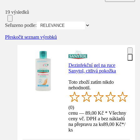
19 výsledků
Seřazeno podle:
Přeskočit seznam výrobků
Dezinfekční gel na ruce
Sanytol, citlivá pokožka
Toto zboží zatím nikdo
nehodnotil.
(
0
)
cenu — 89,00 Kč * Všechny
ceny vč. DPH a bez nákladů
na přepravu za ks
89,00 Kč
*
/
ks