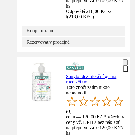
na přepravu za ks
109,00 Kč
*
/
ks
Odpovídá 218,00 Kč za
l
(
218,00 Kč
/
l
)
Koupit on-line
Rezervovat v prodejně
Sanytol dezinfekční gel na
ruce 250 ml
Toto zboží zatím nikdo
nehodnotil.
(
0
)
cenu — 120,00 Kč * Všechny
ceny vč. DPH a bez nákladů
na přepravu za ks
120,00 Kč
*
/
ks