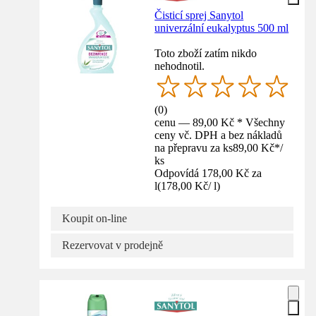
Čisticí sprej Sanytol
univerzální eukalyptus 500 ml
Toto zboží zatím nikdo
nehodnotil.
(
0
)
cenu — 89,00 Kč * Všechny
ceny vč. DPH a bez nákladů
na přepravu za ks
89,00 Kč
*
/
ks
Odpovídá 178,00 Kč za
l
(
178,00 Kč
/
l
)
Koupit on-line
Rezervovat v prodejně