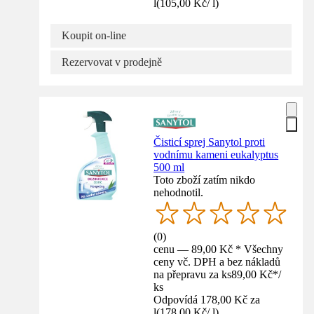
l
(
105,00 Kč
/
l
)
Koupit on-line
Rezervovat v prodejně
Čisticí sprej Sanytol proti
vodnímu kameni eukalyptus
500 ml
Toto zboží zatím nikdo
nehodnotil.
(
0
)
cenu — 89,00 Kč * Všechny
ceny vč. DPH a bez nákladů
na přepravu za ks
89,00 Kč
*
/
ks
Odpovídá 178,00 Kč za
l
(
178,00 Kč
/
l
)