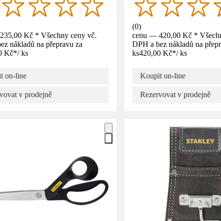
(
0
)
235,00 Kč * Všechny ceny vč.
cenu — 420,00 Kč * Všechn
ez nákladů na přepravu za
DPH a bez nákladů na přepr
0 Kč
*
/
ks
ks
420,00 Kč
*
/
ks
t on-line
Koupit on-line
vovat v prodejně
Rezervovat v prodejně