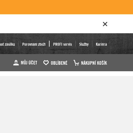
vat zásilku
Porovnání zboží
PROFI servis
Služby
Kariéra
MŮJ ÚČET
OBLÍBENÉ
NÁKUPNÍ KOŠÍK