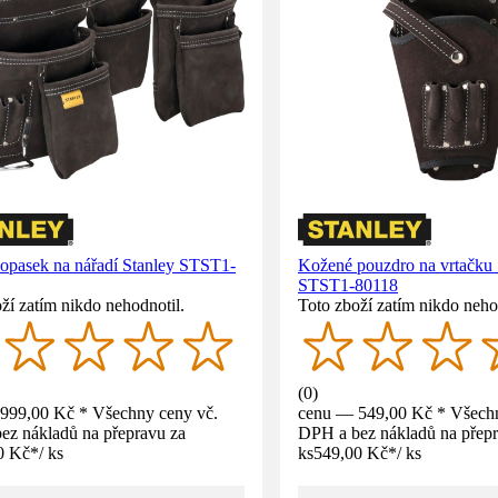
opasek na nářadí Stanley STST1-
Kožené pouzdro na vrtačku 
STST1-80118
ží zatím nikdo nehodnotil.
Toto zboží zatím nikdo neho
(
0
)
999,00 Kč * Všechny ceny vč.
cenu — 549,00 Kč * Všechn
ez nákladů na přepravu za
DPH a bez nákladů na přepr
0 Kč
*
/
ks
ks
549,00 Kč
*
/
ks