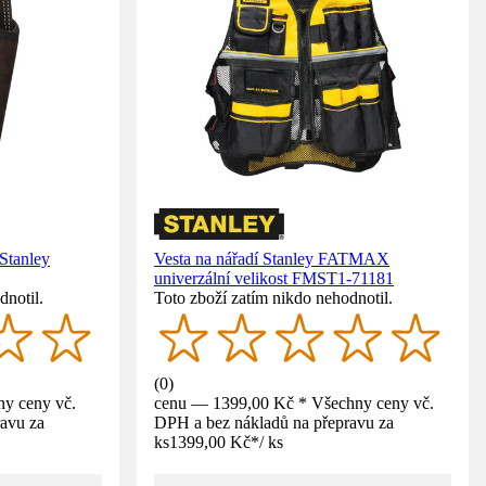
Stanley
Vesta na nářadí Stanley FATMAX
univerzální velikost FMST1-71181
dnotil.
Toto zboží zatím nikdo nehodnotil.
(
0
)
y ceny vč.
cenu — 1399,00 Kč * Všechny ceny vč.
avu za
DPH a bez nákladů na přepravu za
ks
1399,00 Kč
*
/
ks