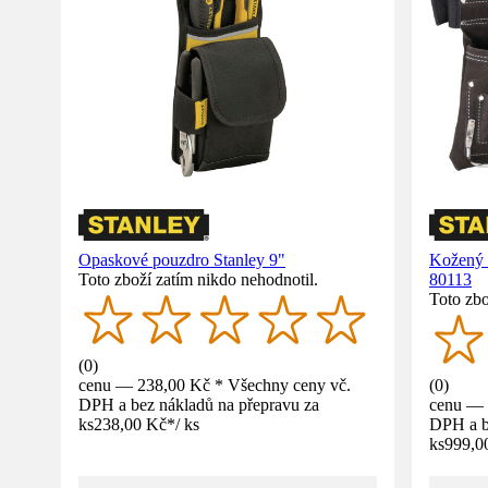
Opaskové pouzdro Stanley 9"
Kožený 
Toto zboží zatím nikdo nehodnotil.
80113
Toto zbo
(
0
)
cenu — 238,00 Kč * Všechny ceny vč.
(
0
)
DPH a bez nákladů na přepravu za
cenu — 
ks
238,00 Kč
*
/
ks
DPH a b
ks
999,0