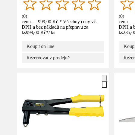
(
0
)
(
0
)
cenu — 999,00 Kč * Všechny ceny vč.
cenu — 
DPH a bez nákladů na přepravu za
DPH a b
ks
999,00 Kč
*
/
ks
ks
235,0
Koupit on-line
Koupi
Rezervovat v prodejně
Rezer