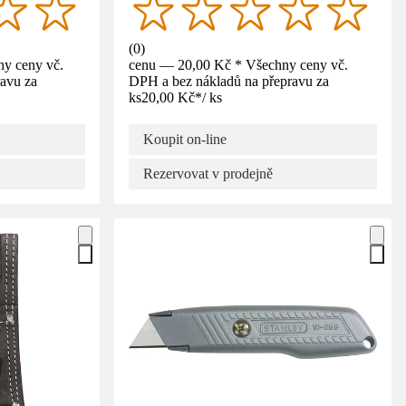
(
0
)
y ceny vč.
cenu — 20,00 Kč * Všechny ceny vč.
avu za
DPH a bez nákladů na přepravu za
ks
20,00 Kč
*
/
ks
Koupit on-line
Rezervovat v prodejně