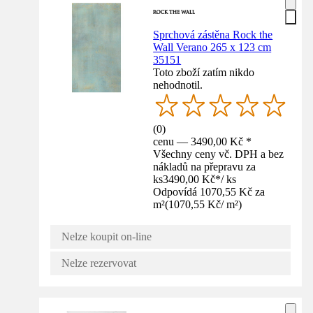
Sprchová zástěna Rock the
Wall Verano 265 x 123 cm
35151
Toto zboží zatím nikdo
nehodnotil.
(
0
)
cenu — 3490,00 Kč *
Všechny ceny vč. DPH a bez
nákladů na přepravu za
ks
3490,00 Kč
*
/
ks
Odpovídá 1070,55 Kč za
m²
(
1070,55 Kč
/
m²
)
Nelze koupit on-line
Nelze rezervovat