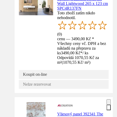
Wall Lightwood 265 x 123 cm
SPC4R137FN
Toto zboží zatím nikdo
nehodnotil.
(
0
)
cenu — 3490,00 Kč *
Všechny ceny vč. DPH a bez
nákladů na přepravu za
ks
3490,00 Kč
*
/
ks
Odpovídá 1070,55 Kč za
m²
(
1070,55 Kč
/
m²
)
Koupit on-line
Nelze rezervovat
Vliesový panel 392341 The