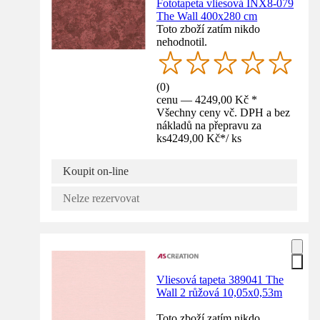
Fototapeta vliesová INX8-079
The Wall 400x280 cm
Toto zboží zatím nikdo
nehodnotil.
(
0
)
cenu — 4249,00 Kč *
Všechny ceny vč. DPH a bez
nákladů na přepravu za
ks
4249,00 Kč
*
/
ks
Koupit on-line
Nelze rezervovat
Vliesová tapeta 389041 The
Wall 2 růžová 10,05x0,53m
Toto zboží zatím nikdo