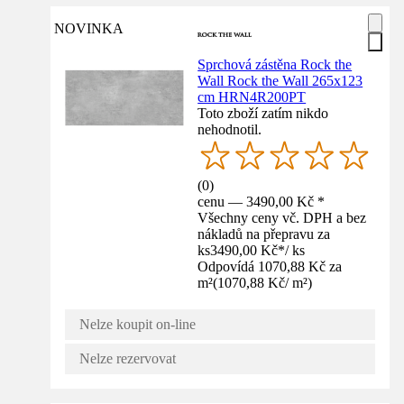
NOVINKA
Sprchová zástěna Rock the
Wall Rock the Wall 265x123
cm HRN4R200PT
Toto zboží zatím nikdo
nehodnotil.
(
0
)
cenu — 3490,00 Kč *
Všechny ceny vč. DPH a bez
nákladů na přepravu za
ks
3490,00 Kč
*
/
ks
Odpovídá 1070,88 Kč za
m²
(
1070,88 Kč
/
m²
)
Nelze koupit on-line
Nelze rezervovat