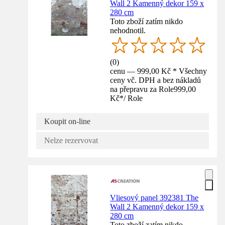
Wall 2 Kamenný dekor 159 x
280 cm
Toto zboží zatím nikdo
nehodnotil.
(
0
)
cenu — 999,00 Kč * Všechny
ceny vč. DPH a bez nákladů
na přepravu za Role
999,00
Kč
*
/
Role
Koupit on-line
Nelze rezervovat
Vliesový panel 392381 The
Wall 2 Kamenný dekor 159 x
280 cm
Toto zboží zatím nikdo