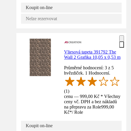
Koupit on-line
Nelze rezervovat
Vliesová tapeta 391792 The
Wall 2 Grafika 10,05 x 0,53 m
Průměrné hodnocení: 3 z 5
hvězdiček. 1 Hodnocení.
(
1
)
cenu — 999,00 Kč * Všechny
ceny vč. DPH a bez nákladů
na přepravu za Role
999,00
Kč
*
/
Role
Koupit on-line