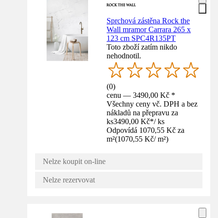
Sprchová zástěna Rock the
Wall mramor Carrara 265 x
123 cm SPC4R135PT
Toto zboží zatím nikdo
nehodnotil.
(
0
)
cenu — 3490,00 Kč *
Všechny ceny vč. DPH a bez
nákladů na přepravu za
ks
3490,00 Kč
*
/
ks
Odpovídá 1070,55 Kč za
m²
(
1070,55 Kč
/
m²
)
Nelze koupit on-line
Nelze rezervovat