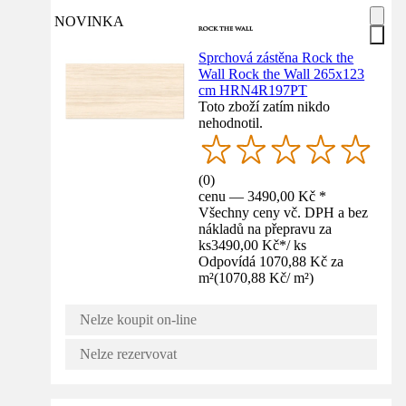
NOVINKA
Sprchová zástěna Rock the
Wall Rock the Wall 265x123
cm HRN4R197PT
Toto zboží zatím nikdo
nehodnotil.
(
0
)
cenu — 3490,00 Kč *
Všechny ceny vč. DPH a bez
nákladů na přepravu za
ks
3490,00 Kč
*
/
ks
Odpovídá 1070,88 Kč za
m²
(
1070,88 Kč
/
m²
)
Nelze koupit on-line
Nelze rezervovat