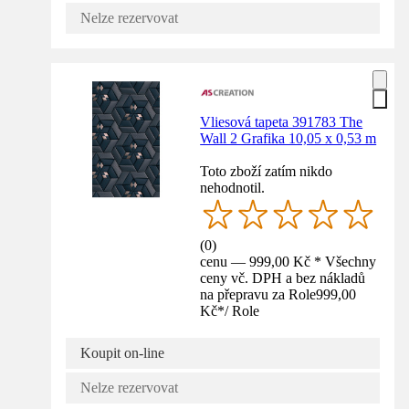
Nelze rezervovat
Vliesová tapeta 391783 The
Wall 2 Grafika 10,05 x 0,53 m
Toto zboží zatím nikdo
nehodnotil.
(
0
)
cenu — 999,00 Kč * Všechny
ceny vč. DPH a bez nákladů
na přepravu za Role
999,00
Kč
*
/
Role
Koupit on-line
Nelze rezervovat