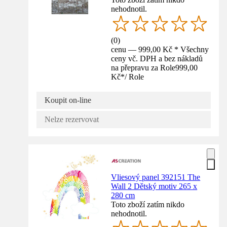
nehodnotil.
(
0
)
cenu — 999,00 Kč * Všechny
ceny vč. DPH a bez nákladů
na přepravu za Role
999,00
Kč
*
/
Role
Koupit on-line
Nelze rezervovat
Vliesový panel 392151 The
Wall 2 Dětský motiv 265 x
280 cm
Toto zboží zatím nikdo
nehodnotil.