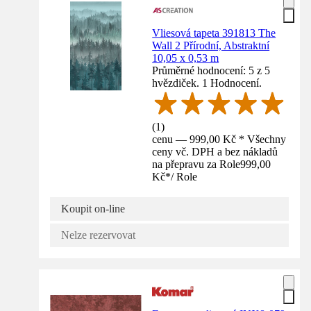
Vliesová tapeta 391813 The
Wall 2 Přírodní, Abstraktní
10,05 x 0,53 m
Průměrné hodnocení: 5 z 5
hvězdiček. 1 Hodnocení.
(
1
)
cenu — 999,00 Kč * Všechny
ceny vč. DPH a bez nákladů
na přepravu za Role
999,00
Kč
*
/
Role
Koupit on-line
Nelze rezervovat