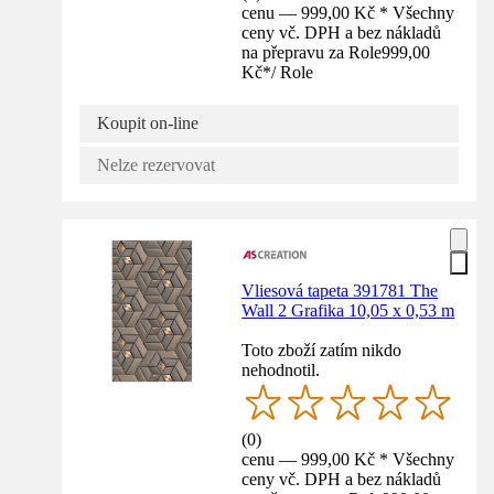
cenu — 999,00 Kč * Všechny
ceny vč. DPH a bez nákladů
na přepravu za Role
999,00
Kč
*
/
Role
Koupit on-line
Nelze rezervovat
Vliesová tapeta 391781 The
Wall 2 Grafika 10,05 x 0,53 m
Toto zboží zatím nikdo
nehodnotil.
(
0
)
cenu — 999,00 Kč * Všechny
ceny vč. DPH a bez nákladů