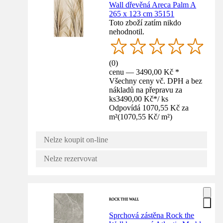
Wall dřevěná Areca Palm A
265 x 123 cm 35151
Toto zboží zatím nikdo
nehodnotil.
(
0
)
cenu — 3490,00 Kč *
Všechny ceny vč. DPH a bez
nákladů na přepravu za
ks
3490,00 Kč
*
/
ks
Odpovídá 1070,55 Kč za
m²
(
1070,55 Kč
/
m²
)
Nelze koupit on-line
Nelze rezervovat
Sprchová zástěna Rock the