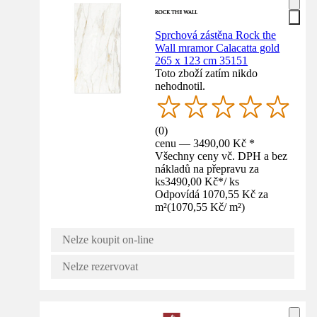
Sprchová zástěna Rock the
Wall mramor Calacatta gold
265 x 123 cm 35151
Toto zboží zatím nikdo
nehodnotil.
(
0
)
cenu — 3490,00 Kč *
Všechny ceny vč. DPH a bez
nákladů na přepravu za
ks
3490,00 Kč
*
/
ks
Odpovídá 1070,55 Kč za
m²
(
1070,55 Kč
/
m²
)
Nelze koupit on-line
Nelze rezervovat