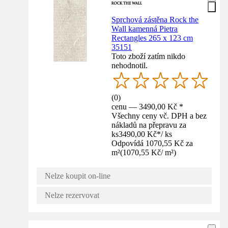
Sprchová zástěna Rock the
Wall kamenná Pietra
Rectangles 265 x 123 cm
35151
Toto zboží zatím nikdo
nehodnotil.
(
0
)
cenu — 3490,00 Kč *
Všechny ceny vč. DPH a bez
nákladů na přepravu za
ks
3490,00 Kč
*
/
ks
Odpovídá 1070,55 Kč za
m²
(
1070,55 Kč
/
m²
)
Nelze koupit on-line
Nelze rezervovat