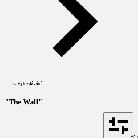
Vyhledávání
"The Wall"
Všec