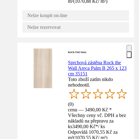
m²
(
1070,88 Kč
/
m²
)
Nelze koupit on-line
Nelze rezervovat
Sprchová zástěna Rock the
Wall Areca Palm B 265 x 123
cm 35151
Toto zboží zatím nikdo
nehodnotil.
(
0
)
cenu — 3490,00 Kč *
Všechny ceny vč. DPH a bez
nákladů na přepravu za
ks
3490,00 Kč
*
/
ks
Odpovídá 1070,55 Kč za
m²
(
1070,55 Kč
/
m²
)