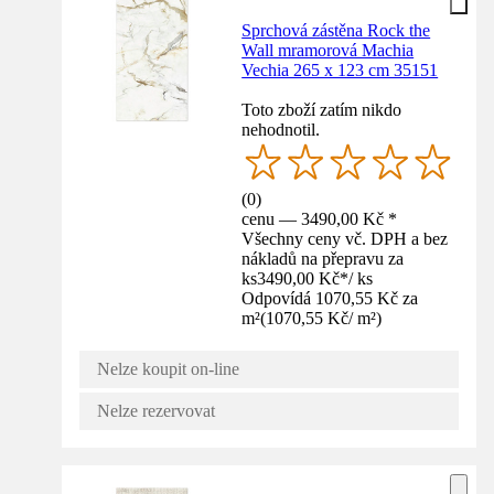
Sprchová zástěna Rock the
Wall mramorová Machia
Vechia 265 x 123 cm 35151
Toto zboží zatím nikdo
nehodnotil.
(
0
)
cenu — 3490,00 Kč *
Všechny ceny vč. DPH a bez
nákladů na přepravu za
ks
3490,00 Kč
*
/
ks
Odpovídá 1070,55 Kč za
m²
(
1070,55 Kč
/
m²
)
Nelze koupit on-line
Nelze rezervovat