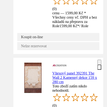
(
0
)
cenu — 1599,00 Kč *
Všechny ceny vč. DPH a bez
nákladů na přepravu za
Role
1599,00 Kč
*
/
Role
Koupit on-line
Nelze rezervovat
Vliesový panel 392391 The
Wall 2 Kamenný dekor 159 x
280 cm
Toto zboží zatím nikdo
nehodnotil.
(
0
)