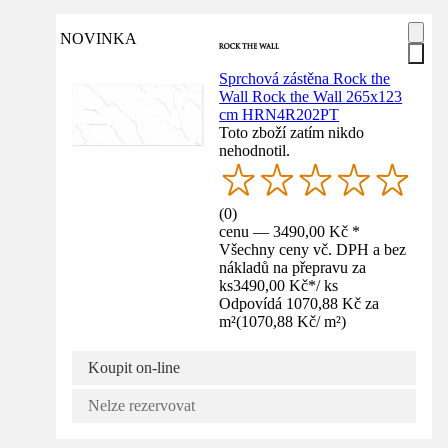
NOVINKA
Sprchová zástěna Rock the
Wall Rock the Wall 265x123
cm HRN4R202PT
Toto zboží zatím nikdo
nehodnotil.
(
0
)
cenu — 3490,00 Kč *
Všechny ceny vč. DPH a bez
nákladů na přepravu za
ks
3490,00 Kč
*
/
ks
Odpovídá 1070,88 Kč za
m²
(
1070,88 Kč
/
m²
)
Koupit on-line
Nelze rezervovat