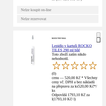
Nelze koupit on-line
Nelze rezervovat
Lepidlo v kartuši ROCKO
TILES 290 ml bílé
Toto zboží zatím nikdo
nehodnotil.
(
0
)
cenu — 520,00 Kč * Všechny
ceny vč. DPH a bez nákladů
na přepravu za ks
520,00 Kč
*
/
ks
Odpovídá 1793,10 Kč za
l
(
1793,10 Kč
/
l
)