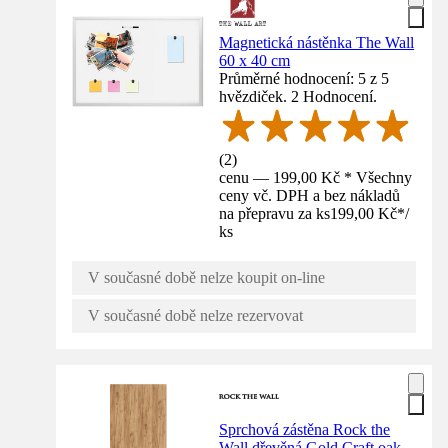
Magnetická nástěnka The Wall
60 x 40 cm
Průměrné hodnocení: 5 z 5
hvězdiček. 2 Hodnocení.
(
2
)
cenu — 199,00 Kč * Všechny
ceny vč. DPH a bez nákladů
na přepravu za ks
199,00 Kč
*
/
ks
V současné době nelze koupit on-line
V současné době nelze rezervovat
Sprchová zástěna Rock the
Wall dřevěná Gold Craft oak