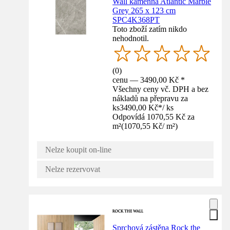
Wall kamenná Atlantic Marble
Grey 265 x 123 cm
SPC4K368PT
Toto zboží zatím nikdo
nehodnotil.
(
0
)
cenu — 3490,00 Kč *
Všechny ceny vč. DPH a bez
nákladů na přepravu za
ks
3490,00 Kč
*
/
ks
Odpovídá 1070,55 Kč za
m²
(
1070,55 Kč
/
m²
)
Nelze koupit on-line
Nelze rezervovat
Sprchová zástěna Rock the