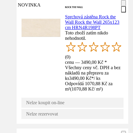
NOVINKA
Sprchová zástěna Rock the
Wall Rock the Wall 265x123
cm HRN4R198PT
Toto zboží zatím nikdo
nehodnotil.
(
0
)
cenu — 3490,00 Kč *
Všechny ceny vč. DPH a bez
nákladů na přepravu za
ks
3490,00 Kč
*
/
ks
Odpovídá 1070,88 Kč za
m²
(
1070,88 Kč
/
m²
)
Nelze koupit on-line
Nelze rezervovat