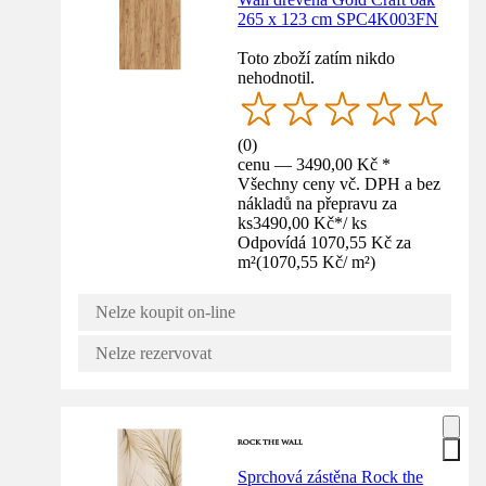
265 x 123 cm SPC4K003FN
Toto zboží zatím nikdo
nehodnotil.
(
0
)
cenu — 3490,00 Kč *
Všechny ceny vč. DPH a bez
nákladů na přepravu za
ks
3490,00 Kč
*
/
ks
Odpovídá 1070,55 Kč za
m²
(
1070,55 Kč
/
m²
)
Nelze koupit on-line
Nelze rezervovat
Sprchová zástěna Rock the