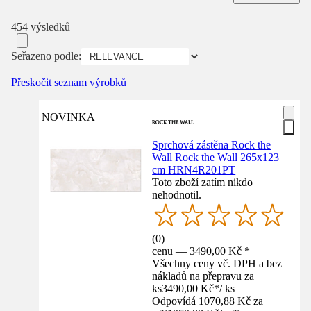
454 výsledků
Seřazeno podle:
Přeskočit seznam výrobků
NOVINKA
Sprchová zástěna Rock the
Wall Rock the Wall 265x123
cm HRN4R201PT
Toto zboží zatím nikdo
nehodnotil.
(
0
)
cenu — 3490,00 Kč *
Všechny ceny vč. DPH a bez
nákladů na přepravu za
ks
3490,00 Kč
*
/
ks
Odpovídá 1070,88 Kč za