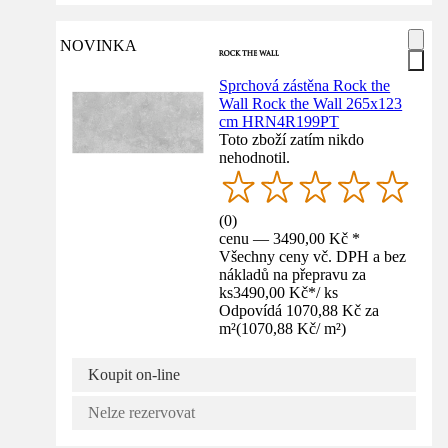
NOVINKA
Sprchová zástěna Rock the
Wall Rock the Wall 265x123
cm HRN4R199PT
Toto zboží zatím nikdo
nehodnotil.
(
0
)
cenu — 3490,00 Kč *
Všechny ceny vč. DPH a bez
nákladů na přepravu za
ks
3490,00 Kč
*
/
ks
Odpovídá 1070,88 Kč za
m²
(
1070,88 Kč
/
m²
)
Koupit on-line
Nelze rezervovat