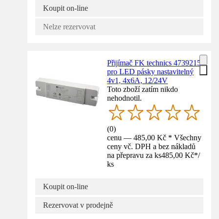
Koupit on-line
Nelze rezervovat
Přijímač FK technics 4739215
pro LED pásky nastavitelný
4v1, 4x6A, 12/24V
Toto zboží zatím nikdo
nehodnotil.
(
0
)
cenu — 485,00 Kč * Všechny
ceny vč. DPH a bez nákladů
na přepravu za ks
485,00 Kč
*
/
ks
Koupit on-line
Rezervovat v prodejně