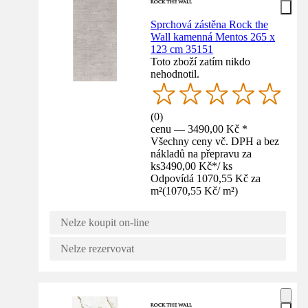
Sprchová zástěna Rock the
Wall kamenná Mentos 265 x
123 cm 35151
Toto zboží zatím nikdo
nehodnotil.
(
0
)
cenu — 3490,00 Kč *
Všechny ceny vč. DPH a bez
nákladů na přepravu za
ks
3490,00 Kč
*
/
ks
Odpovídá 1070,55 Kč za
m²
(
1070,55 Kč
/
m²
)
Nelze koupit on-line
Nelze rezervovat