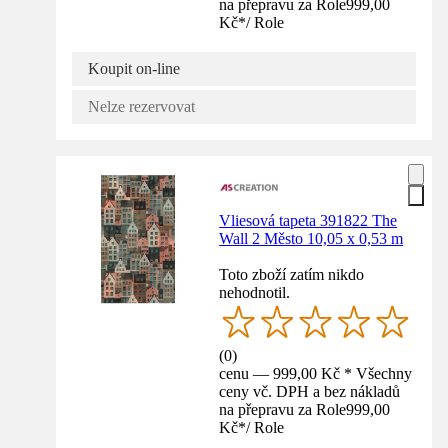
na přepravu za Role
999,00
Kč
*
/
Role
Koupit on-line
Nelze rezervovat
Vliesová tapeta 391822 The
Wall 2 Město 10,05 x 0,53 m
Toto zboží zatím nikdo
nehodnotil.
(
0
)
cenu — 999,00 Kč * Všechny
ceny vč. DPH a bez nákladů
na přepravu za Role
999,00
Kč
*
/
Role