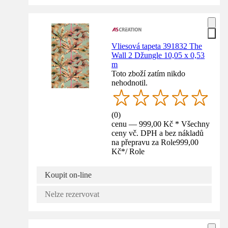
Vliesová tapeta 391832 The
Wall 2 Džungle 10,05 x 0,53
m
Toto zboží zatím nikdo
nehodnotil.
(
0
)
cenu — 999,00 Kč * Všechny
ceny vč. DPH a bez nákladů
na přepravu za Role
999,00
Kč
*
/
Role
Koupit on-line
Nelze rezervovat