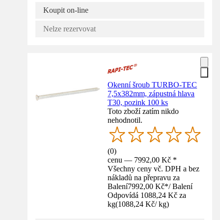
Koupit on-line
Nelze rezervovat
Okenní šroub TURBO-TEC
7,5x382mm, zápustná hlava
T30, pozink 100 ks
Toto zboží zatím nikdo
nehodnotil.
(
0
)
cenu — 7992,00 Kč *
Všechny ceny vč. DPH a bez
nákladů na přepravu za
Balení
7992,00 Kč
*
/
Balení
Odpovídá 1088,24 Kč za
kg
(
1088,24 Kč
/
kg
)