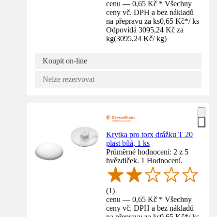
cenu — 0,65 Kč * Všechny
ceny vč. DPH a bez nákladů
na přepravu za ks
0,65 Kč
*
/
ks
Odpovídá 3095,24 Kč za
kg
(
3095,24 Kč
/
kg
)
Koupit on-line
Nelze rezervovat
Krytka pro torx drážku T 20
plast bílá, 1 ks
Průměrné hodnocení: 2 z 5
hvězdiček. 1 Hodnocení.
(
1
)
cenu — 0,65 Kč * Všechny
ceny vč. DPH a bez nákladů
na přepravu za ks
0,65 Kč
*
/
ks