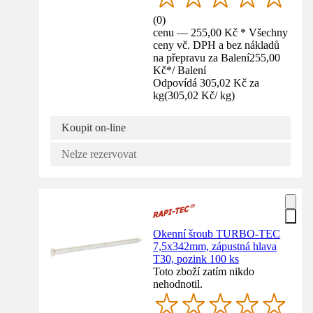
(
0
)
cenu — 255,00 Kč * Všechny
ceny vč. DPH a bez nákladů
na přepravu za Balení
255,00
Kč
*
/
Balení
Odpovídá 305,02 Kč za
kg
(
305,02 Kč
/
kg
)
Koupit on-line
Nelze rezervovat
Okenní šroub TURBO-TEC
7,5x342mm, zápustná hlava
T30, pozink 100 ks
Toto zboží zatím nikdo
nehodnotil.