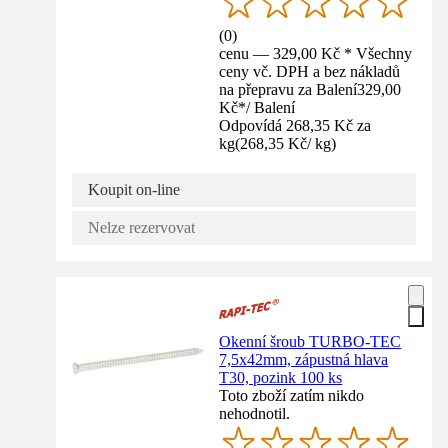
(
0
)
cenu — 329,00 Kč * Všechny
ceny vč. DPH a bez nákladů
na přepravu za Balení
329,00
Kč
*
/
Balení
Odpovídá 268,35 Kč za
kg
(
268,35 Kč
/
kg
)
Koupit on-line
Nelze rezervovat
Okenní šroub TURBO-TEC
7,5x42mm, zápustná hlava
T30, pozink 100 ks
Toto zboží zatím nikdo
nehodnotil.