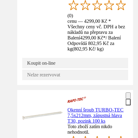
(
0
)
cenu — 4299,00 Kč *
Všechny ceny vč. DPH a bez
nákladů na přepravu za
Balení
4299,00 Kč
*
/
Balení
Odpovídá 802,95 Kč za
kg
(
802,95 Kč
/
kg
)
Koupit on-line
Nelze rezervovat
Okenní šroub TURBO-TEC
7,5x212mm, zápustná hlava
T30, pozink 100 ks
Toto zboží zatím nikdo
nehodnotil.