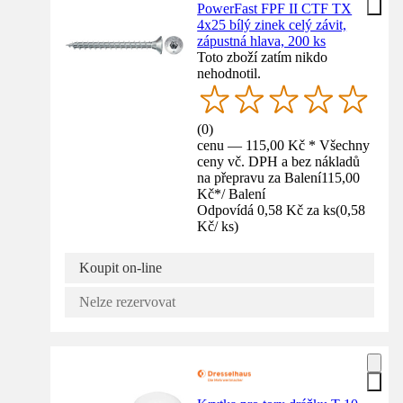
PowerFast FPF II CTF TX
4x25 bílý zinek celý závit,
zápustná hlava, 200 ks
Toto zboží zatím nikdo
nehodnotil.
(
0
)
cenu — 115,00 Kč * Všechny
ceny vč. DPH a bez nákladů
na přepravu za Balení
115,00
Kč
*
/
Balení
Odpovídá 0,58 Kč za ks
(
0,58
Kč
/
ks
)
Koupit on-line
Nelze rezervovat