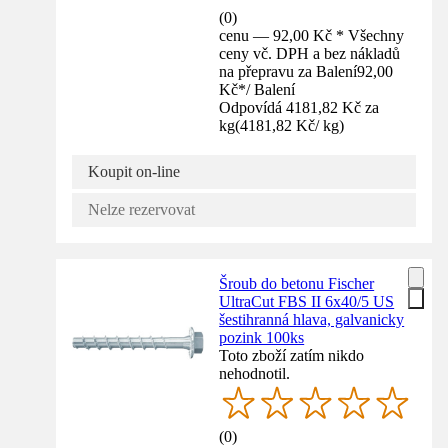
(
0
)
cenu — 92,00 Kč * Všechny
ceny vč. DPH a bez nákladů
na přepravu za Balení
92,00
Kč
*
/
Balení
Odpovídá 4181,82 Kč za
kg
(
4181,82 Kč
/
kg
)
Koupit on-line
Nelze rezervovat
Šroub do betonu Fischer
UltraCut FBS II 6x40/5 US
šestihranná hlava, galvanicky
pozink 100ks
Toto zboží zatím nikdo
nehodnotil.
(
0
)