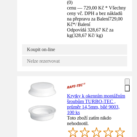
(
0
)
cenu — 729,00 Kč * Všechny
ceny vč. DPH a bez nákladů
na přepravu za Balení
729,00
Kč
*
/
Balení
Odpovídá 328,67 Kč za
kg
(
328,67 Kč
/
kg
)
Koupit on-line
Nelze rezervovat
Krytky k okenním montážním
šroubům TURBO-TEC ,
průměr 14,5mm, bílé 9003,
100 ks
Toto zboží zatím nikdo
nehodnotil.