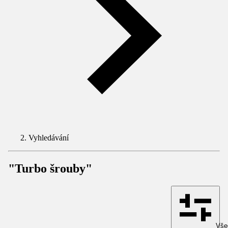
Vyhledávání
"Turbo šrouby"
Všec