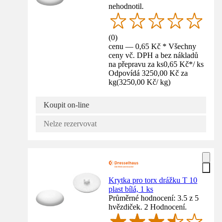
nehodnotil.
(
0
)
cenu — 0,65 Kč * Všechny
ceny vč. DPH a bez nákladů
na přepravu za ks
0,65 Kč
*
/
ks
Odpovídá 3250,00 Kč za
kg
(
3250,00 Kč
/
kg
)
Koupit on-line
Nelze rezervovat
Krytka pro torx drážku T 10
plast bílá, 1 ks
Průměrné hodnocení: 3.5 z 5
hvězdiček. 2 Hodnocení.