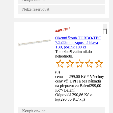
Nelze rezervovat
Okenní šroub TURBO-TEC
7,5x52mm, zápustná hlava
T30, pozink 100 ks
Toto zboží zatím nikdo
nehodnotil.
(
0
)
cenu — 299,00 Kč * Všechny
ceny vč. DPH a bez nákladů
na přepravu za Balení
299,00
Kč
*
/
Balení
Odpovídá 290,86 Kč za
kg
(
290,86 Kč
/
kg
)
Koupit on-line