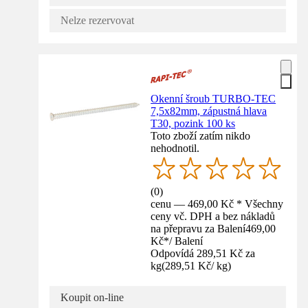
Nelze rezervovat
Okenní šroub TURBO-TEC
7,5x82mm, zápustná hlava
T30, pozink 100 ks
Toto zboží zatím nikdo
nehodnotil.
(
0
)
cenu — 469,00 Kč * Všechny
ceny vč. DPH a bez nákladů
na přepravu za Balení
469,00
Kč
*
/
Balení
Odpovídá 289,51 Kč za
kg
(
289,51 Kč
/
kg
)
Koupit on-line