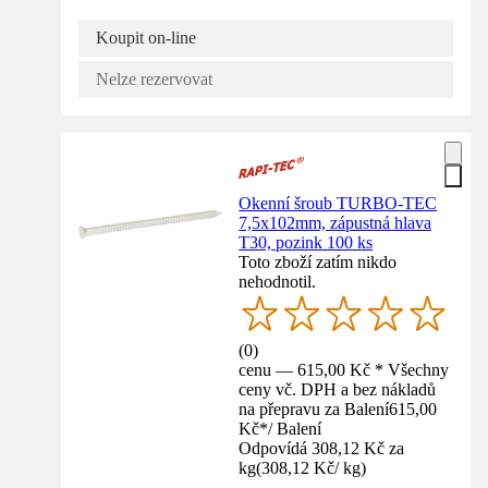
Koupit on-line
Nelze rezervovat
Okenní šroub TURBO-TEC
7,5x102mm, zápustná hlava
T30, pozink 100 ks
Toto zboží zatím nikdo
nehodnotil.
(
0
)
cenu — 615,00 Kč * Všechny
ceny vč. DPH a bez nákladů
na přepravu za Balení
615,00
Kč
*
/
Balení
Odpovídá 308,12 Kč za
kg
(
308,12 Kč
/
kg
)