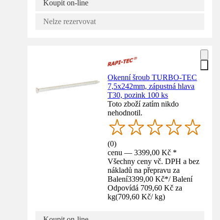
Koupit on-line
Nelze rezervovat
Okenní šroub TURBO-TEC
7,5x242mm, zápustná hlava
T30, pozink 100 ks
Toto zboží zatím nikdo
nehodnotil.
(
0
)
cenu — 3399,00 Kč *
Všechny ceny vč. DPH a bez
nákladů na přepravu za
Balení
3399,00 Kč
*
/
Balení
Odpovídá 709,60 Kč za
kg
(
709,60 Kč
/
kg
)
Koupit on-line