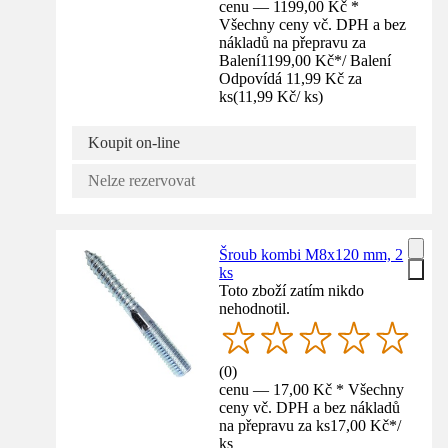
cenu — 1199,00 Kč *
Všechny ceny vč. DPH a bez
nákladů na přepravu za
Balení
1199,00 Kč
*
/
Balení
Odpovídá 11,99 Kč za
ks
(
11,99 Kč
/
ks
)
Koupit on-line
Nelze rezervovat
Šroub kombi M8x120 mm, 2
ks
Toto zboží zatím nikdo
nehodnotil.
(
0
)
cenu — 17,00 Kč * Všechny
ceny vč. DPH a bez nákladů
na přepravu za ks
17,00 Kč
*
/
ks