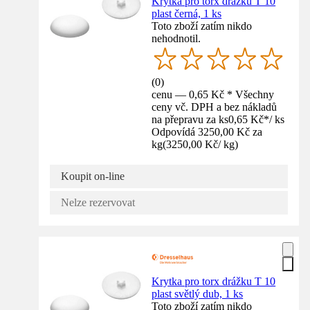
Krytka pro torx drážku T 10
plast černá, 1 ks
Toto zboží zatím nikdo
nehodnotil.
(
0
)
cenu — 0,65 Kč * Všechny
ceny vč. DPH a bez nákladů
na přepravu za ks
0,65 Kč
*
/
ks
Odpovídá 3250,00 Kč za
kg
(
3250,00 Kč
/
kg
)
Koupit on-line
Nelze rezervovat
Krytka pro torx drážku T 10
plast světlý dub, 1 ks
Toto zboží zatím nikdo