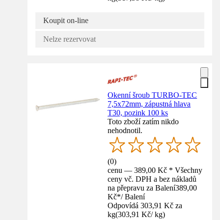
Koupit on-line
Nelze rezervovat
Okenní šroub TURBO-TEC
7,5x72mm, zápustná hlava
T30, pozink 100 ks
Toto zboží zatím nikdo
nehodnotil.
(
0
)
cenu — 389,00 Kč * Všechny
ceny vč. DPH a bez nákladů
na přepravu za Balení
389,00
Kč
*
/
Balení
Odpovídá 303,91 Kč za
kg
(
303,91 Kč
/
kg
)