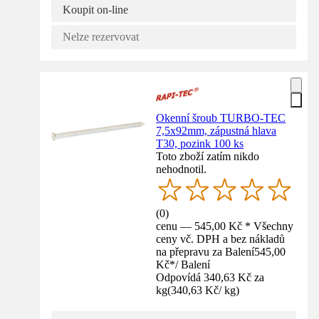
Koupit on-line
Nelze rezervovat
Okenní šroub TURBO-TEC
7,5x92mm, zápustná hlava
T30, pozink 100 ks
Toto zboží zatím nikdo
nehodnotil.
(
0
)
cenu — 545,00 Kč * Všechny
ceny vč. DPH a bez nákladů
na přepravu za Balení
545,00
Kč
*
/
Balení
Odpovídá 340,63 Kč za
kg
(
340,63 Kč
/
kg
)