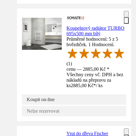
Koupelnový radiátor TURBO
695x500 mm bílý
Průměrné hodnocení: 5 z 5
hvězdiček. 1 Hodnocení.
(
1
)
cenu — 2885,00 Kč *
Všechny ceny vč. DPH a bez
nákladů na přepravu za
ks
2885,00 Kč
*
/
ks
Koupit on-line
Nelze rezervovat
Vrut do dřeva Fischer