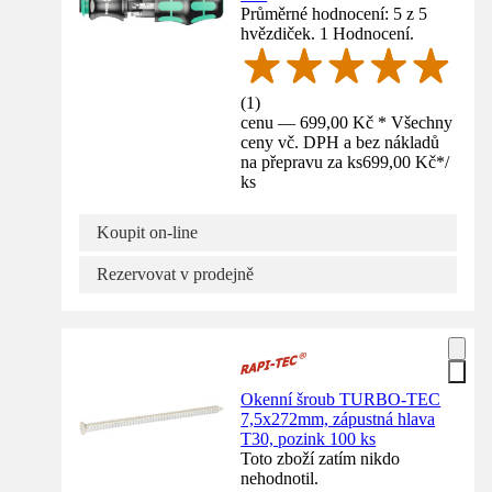
Průměrné hodnocení: 5 z 5
hvězdiček. 1 Hodnocení.
(
1
)
cenu — 699,00 Kč * Všechny
ceny vč. DPH a bez nákladů
na přepravu za ks
699,00 Kč
*
/
ks
Koupit on-line
Rezervovat v prodejně
Okenní šroub TURBO-TEC
7,5x272mm, zápustná hlava
T30, pozink 100 ks
Toto zboží zatím nikdo
nehodnotil.