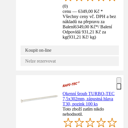
(
0
)
cenu — 6349,00 Kč *
Všechny ceny vč. DPH a bez
nákladů na přepravu za
Balení
6349,00 Kč
*
/
Balení
Odpovídá 931,21 Kč za
kg
(
931,21 Kč
/
kg
)
Koupit on-line
Nelze rezervovat
Okenní šroub TURBO-TEC
7,5x302mm, zápustná hlava
T30, pozink 100 ks
Toto zboží zatím nikdo
nehodnotil.