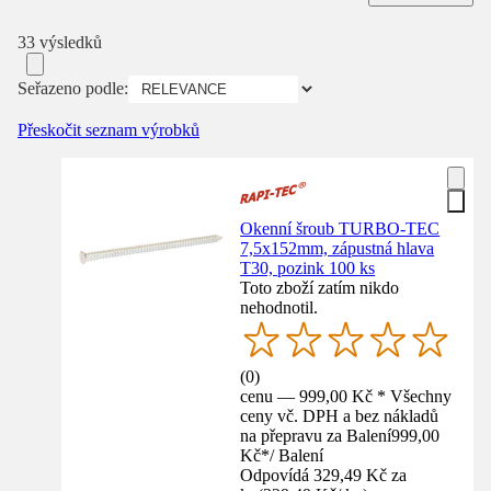
33 výsledků
Seřazeno podle:
Přeskočit seznam výrobků
Okenní šroub TURBO-TEC
7,5x152mm, zápustná hlava
T30, pozink 100 ks
Toto zboží zatím nikdo
nehodnotil.
(
0
)
cenu — 999,00 Kč * Všechny
ceny vč. DPH a bez nákladů
na přepravu za Balení
999,00
Kč
*
/
Balení
Odpovídá 329,49 Kč za