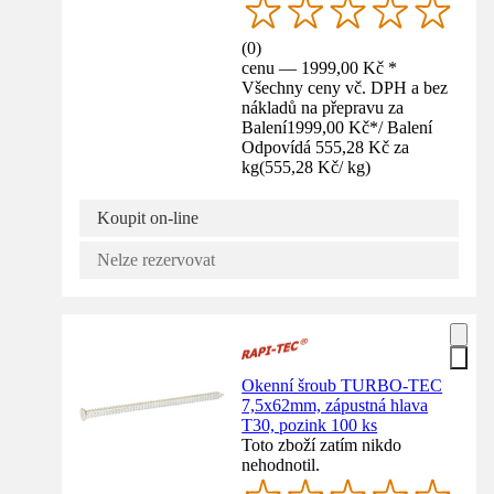
(
0
)
cenu — 1999,00 Kč *
Všechny ceny vč. DPH a bez
nákladů na přepravu za
Balení
1999,00 Kč
*
/
Balení
Odpovídá 555,28 Kč za
kg
(
555,28 Kč
/
kg
)
Koupit on-line
Nelze rezervovat
Okenní šroub TURBO-TEC
7,5x62mm, zápustná hlava
T30, pozink 100 ks
Toto zboží zatím nikdo
nehodnotil.