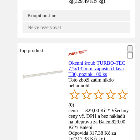
kg
(
329,49 Kč
/
kg
)
Koupit on-line
Nelze rezervovat
Top produkt
Okenní šroub TURBO-TEC
7,5x132mm, zápustná hlava
T30, pozink 100 ks
Toto zboží zatím nikdo
nehodnotil.
(
0
)
cenu — 829,00 Kč * Všechny
ceny vč. DPH a bez nákladů
na přepravu za Balení
829,00
Kč
*
/
Balení
Odpovídá 317,38 Kč za
kg
(
317,38 Kč
/
kg
)