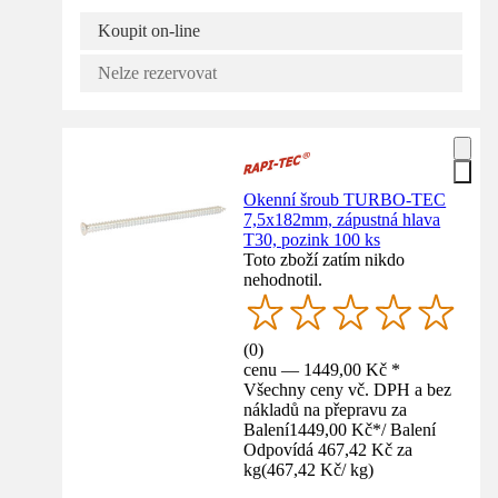
Koupit on-line
Nelze rezervovat
Okenní šroub TURBO-TEC
7,5x182mm, zápustná hlava
T30, pozink 100 ks
Toto zboží zatím nikdo
nehodnotil.
(
0
)
cenu — 1449,00 Kč *
Všechny ceny vč. DPH a bez
nákladů na přepravu za
Balení
1449,00 Kč
*
/
Balení
Odpovídá 467,42 Kč za
kg
(
467,42 Kč
/
kg
)