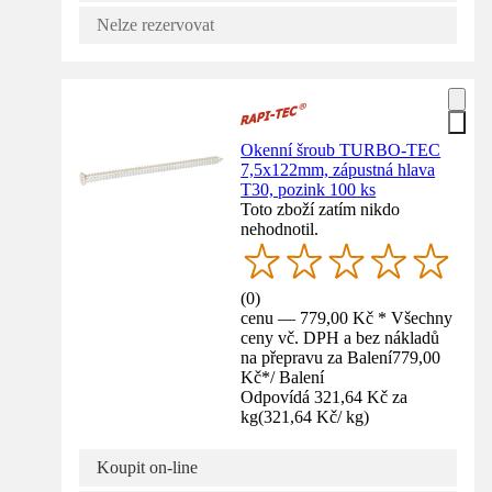
Nelze rezervovat
Okenní šroub TURBO-TEC
7,5x122mm, zápustná hlava
T30, pozink 100 ks
Toto zboží zatím nikdo
nehodnotil.
(
0
)
cenu — 779,00 Kč * Všechny
ceny vč. DPH a bez nákladů
na přepravu za Balení
779,00
Kč
*
/
Balení
Odpovídá 321,64 Kč za
kg
(
321,64 Kč
/
kg
)
Koupit on-line