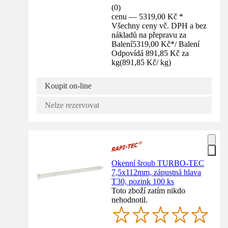
(
0
)
cenu — 5319,00 Kč *
Všechny ceny vč. DPH a bez
nákladů na přepravu za
Balení
5319,00 Kč
*
/
Balení
Odpovídá 891,85 Kč za
kg
(
891,85 Kč
/
kg
)
Koupit on-line
Nelze rezervovat
Okenní šroub TURBO-TEC
7,5x112mm, zápustná hlava
T30, pozink 100 ks
Toto zboží zatím nikdo
nehodnotil.