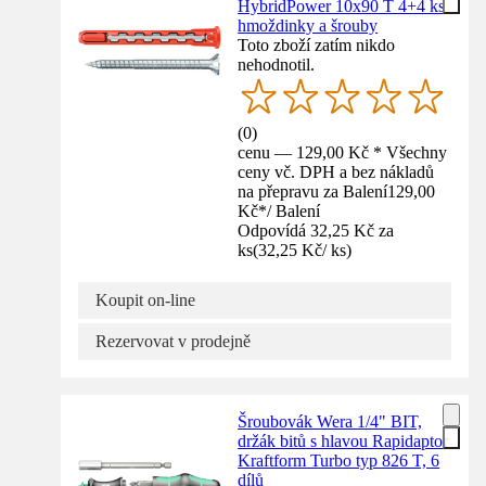
HybridPower 10x90 T 4+4 ks
hmoždinky a šrouby
Toto zboží zatím nikdo
nehodnotil.
(
0
)
cenu — 129,00 Kč * Všechny
ceny vč. DPH a bez nákladů
na přepravu za Balení
129,00
Kč
*
/
Balení
Odpovídá 32,25 Kč za
ks
(
32,25 Kč
/
ks
)
Koupit on-line
Rezervovat v prodejně
Šroubovák Wera 1/4" BIT,
držák bitů s hlavou Rapidaptor
Kraftform Turbo typ 826 T, 6
dílů