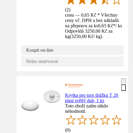
(
2
)
cenu — 0,65 Kč * Všechny
ceny vč. DPH a bez nákladů
na přepravu za ks
0,65 Kč
*
/
ks
Odpovídá 3250,00 Kč za
kg
(
3250,00 Kč
/
kg
)
Koupit on-line
Nelze rezervovat
Krytka pro torx drážku T 20
plast světlý dub, 1 ks
Toto zboží zatím nikdo
nehodnotil.
(
0
)