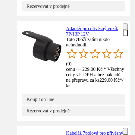
Rezervovat v prodejně
Adaptér pro přívěsný vozík
7P/13P 12V
Toto zboží zatím nikdo
nehodnotil.
(
0
)
cenu — 229,00 Kč * Všechny
ceny vč. DPH a bez nákladů
na přepravu za ks
229,00 Kč
*
/
ks
Koupit on-line
Rezervovat v prodejně
Kabeláž 7pólová pro přívěsný