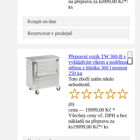
na přepravu za ks
999,00 Kč
*
/
ks
Koupit on-line
Rezervovat v prodejně
Přepravní vozík TW 360-B s
vyklápěcím víkem a podélnou
stěnou z hliníku 360 l nosnost
250 kg
Toto zboží zatím nikdo
nehodnotil.
(
0
)
cenu — 19999,00 Kč *
Všechny ceny vč. DPH a bez
nákladů na přepravu za
ks
19999,00 Kč
*
/
ks