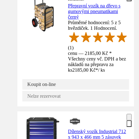
Přepravní vozík na dřevo s
gumovými pneumatikami
černý
Průměrné hodnocení: 5 z 5
hvězdiček. 1 Hodnocení.
(
1
)
cenu — 2185,00 Kč *
Všechny ceny vč. DPH a bez
nákladů na přepravu za
ks
2185,00 Kč
*
/
ks
Koupit on-line
Nelze rezervovat
Dílenský vozík Industrial 712
x 943 x 466 mm 5 zásuvek