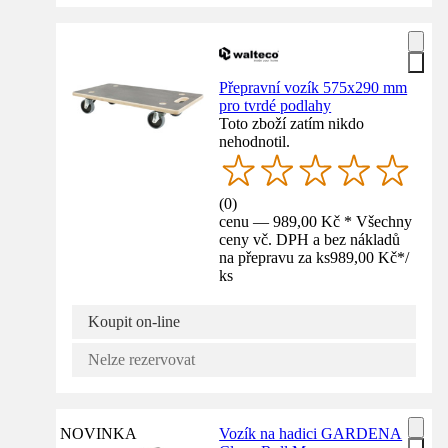
Přepravní vozík 575x290 mm
pro tvrdé podlahy
Toto zboží zatím nikdo
nehodnotil.
(
0
)
cenu — 989,00 Kč * Všechny
ceny vč. DPH a bez nákladů
na přepravu za ks
989,00 Kč
*
/
ks
Koupit on-line
Nelze rezervovat
NOVINKA
Vozík na hadici GARDENA