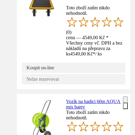
Toto zboží zatím nikdo
nehodnotil.
(
0
)
cenu — 4549,00 Kč *
Všechny ceny vč. DPH a bez
nákladů na přepravu za
ks
4549,00 Kč
*
/
ks
Koupit on-line
Nelze rezervovat
Vozík na hadici 60m AQUA
mix barev
Toto zboží zatím nikdo
nehodnotil.