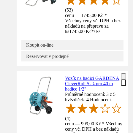
(
53
)
cenu — 1745,00 Kč *
Všechny ceny vč. DPH a bez
nákladů na přepravu za
ks
1745,00 Kč
*
/
ks
Koupit on-line
Rezervovat v prodejně
Vozík na hadici GARDENA
CleverRoll S až pro 40 m
hadice 1/2"
Průměrné hodnocení: 3 z 5
hvězdiček. 4 Hodnocení.
(
4
)
cenu — 999,00 Kč * Všechny
ceny vč. DPH a bez nákladů