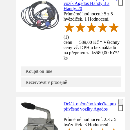
vozík Agados Handy-3 a
Handy-20
Průměrné hodnocení: 5 z 5
hvězdiček. 1 Hodnocení.
(
1
)
cenu — 589,00 Kč * Všechny
ceny vč. DPH a bez nákladů
na přepravu za ks
589,00 Kč
*
/
ks
Koupit on-line
Rezervovat v prodejně
Držák opěrného kolečka pro
přívěsné vozíky Agados
Průměrné hodnocení: 2.3 z 5
hvězdiček. 3 Hodnocení.