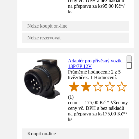
ceny vč. DPH a bez nákladů
na přepravu za ks
95,00 Kč
*
/
ks
Nelze koupit on-line
Nelze rezervovat
Adaptér pro přívěsný vozík
13P/7P 12V
Průměrné hodnocení: 2 z 5
hvězdiček. 1 Hodnocení.
(
1
)
cenu — 175,00 Kč * Všechny
ceny vč. DPH a bez nákladů
na přepravu za ks
175,00 Kč
*
/
ks
Koupit on-line