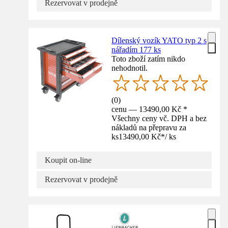
Rezervovat v prodejně
Dílenský vozík YATO typ 2 s
nářadím 177 ks
Toto zboží zatím nikdo
nehodnotil.
(
0
)
cenu — 13490,00 Kč *
Všechny ceny vč. DPH a bez
nákladů na přepravu za
ks
13490,00 Kč
*
/
ks
Koupit on-line
Rezervovat v prodejně