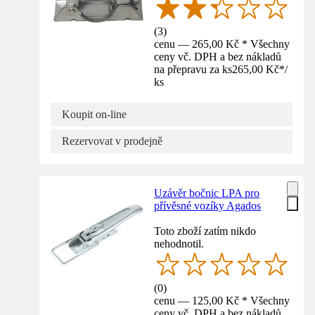
(
3
)
cenu — 265,00 Kč * Všechny
ceny vč. DPH a bez nákladů
na přepravu za ks
265,00 Kč
*
/
ks
Koupit on-line
Rezervovat v prodejně
Uzávěr bočnic LPA pro
přívěsné vozíky Agados
Toto zboží zatím nikdo
nehodnotil.
(
0
)
cenu — 125,00 Kč * Všechny
ceny vč. DPH a bez nákladů