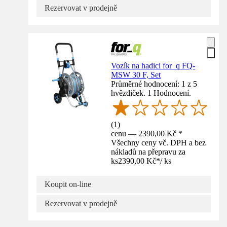
Rezervovat v prodejně
Vozík na hadici for_q FQ-
MSW 30 F, Set
Průměrné hodnocení: 1 z 5
hvězdiček. 1 Hodnocení.
(
1
)
cenu — 2390,00 Kč *
Všechny ceny vč. DPH a bez
nákladů na přepravu za
ks
2390,00 Kč
*
/
ks
Koupit on-line
Rezervovat v prodejně