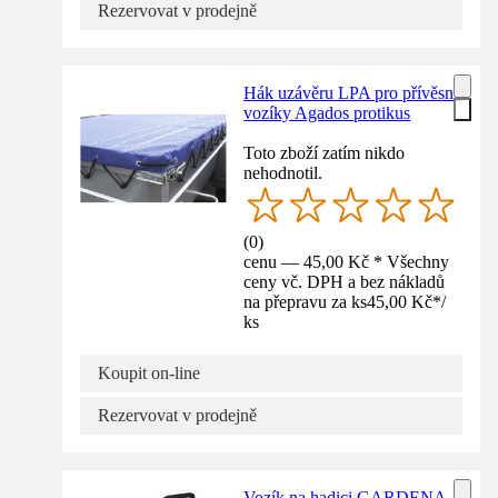
Rezervovat v prodejně
Hák uzávěru LPA pro přívěsné
vozíky Agados protikus
Toto zboží zatím nikdo
nehodnotil.
(
0
)
cenu — 45,00 Kč * Všechny
ceny vč. DPH a bez nákladů
na přepravu za ks
45,00 Kč
*
/
ks
Koupit on-line
Rezervovat v prodejně
Vozík na hadici GARDENA