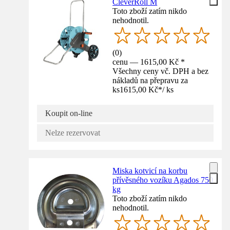
CleverRoll M
Toto zboží zatím nikdo
nehodnotil.
(
0
)
cenu — 1615,00 Kč *
Všechny ceny vč. DPH a bez
nákladů na přepravu za
ks
1615,00 Kč
*
/
ks
Koupit on-line
Nelze rezervovat
Miska kotvicí na korbu
přívěsného vozíku Agados 750
kg
Toto zboží zatím nikdo
nehodnotil.