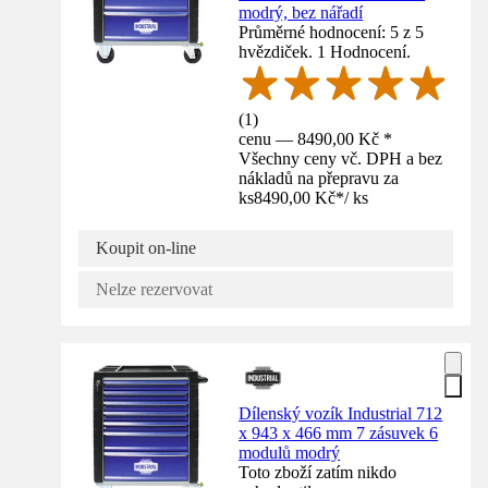
modrý, bez nářadí
Průměrné hodnocení: 5 z 5
hvězdiček. 1 Hodnocení.
(
1
)
cenu — 8490,00 Kč *
Všechny ceny vč. DPH a bez
nákladů na přepravu za
ks
8490,00 Kč
*
/
ks
Koupit on-line
Nelze rezervovat
Dílenský vozík Industrial 712
x 943 x 466 mm 7 zásuvek 6
modulů modrý
Toto zboží zatím nikdo