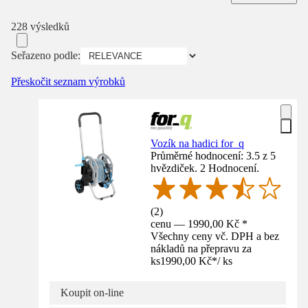
228 výsledků
Seřazeno podle:
Přeskočit seznam výrobků
Vozík na hadici for_q
Průměrné hodnocení: 3.5 z 5
hvězdiček. 2 Hodnocení.
(
2
)
cenu — 1990,00 Kč *
Všechny ceny vč. DPH a bez
nákladů na přepravu za
ks
1990,00 Kč
*
/
ks
Koupit on-line