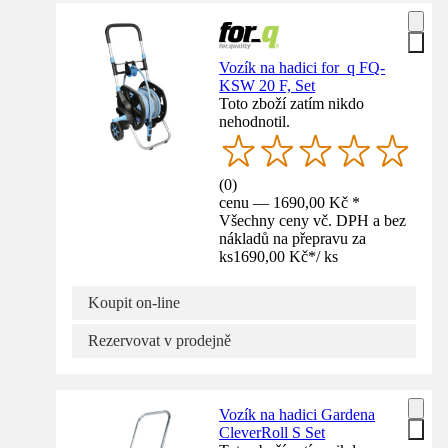
Vozík na hadici for_q FQ-
KSW 20 F, Set
Toto zboží zatím nikdo
nehodnotil.
(
0
)
cenu — 1690,00 Kč *
Všechny ceny vč. DPH a bez
nákladů na přepravu za
ks
1690,00 Kč
*
/
ks
Koupit on-line
Rezervovat v prodejně
Vozík na hadici Gardena
CleverRoll S Set