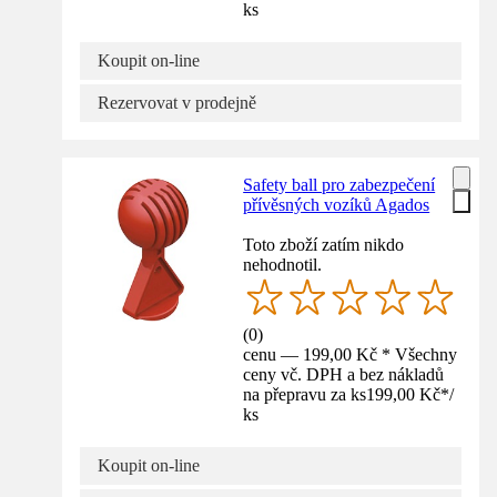
ks
Koupit on-line
Rezervovat v prodejně
Safety ball pro zabezpečení
přívěsných vozíků Agados
Toto zboží zatím nikdo
nehodnotil.
(
0
)
cenu — 199,00 Kč * Všechny
ceny vč. DPH a bez nákladů
na přepravu za ks
199,00 Kč
*
/
ks
Koupit on-line