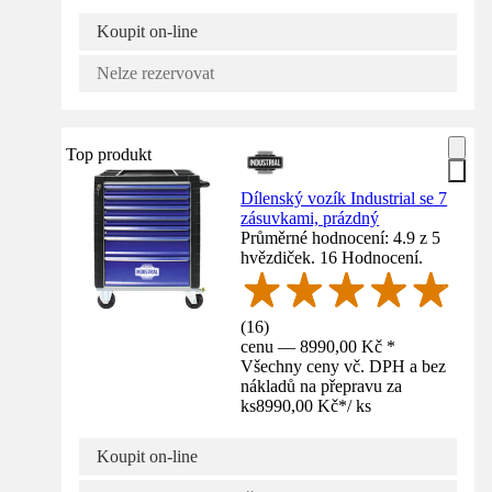
Koupit on-line
Nelze rezervovat
Top produkt
Dílenský vozík Industrial se 7
zásuvkami, prázdný
Průměrné hodnocení: 4.9 z 5
hvězdiček. 16 Hodnocení.
(
16
)
cenu — 8990,00 Kč *
Všechny ceny vč. DPH a bez
nákladů na přepravu za
ks
8990,00 Kč
*
/
ks
Koupit on-line