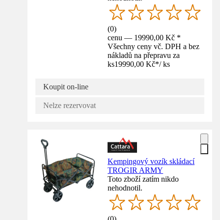
(
0
)
cenu — 19990,00 Kč *
Všechny ceny vč. DPH a bez
nákladů na přepravu za
ks
19990,00 Kč
*
/
ks
Koupit on-line
Nelze rezervovat
Kempingový vozík skládací
TROGIR ARMY
Toto zboží zatím nikdo
nehodnotil.
(
0
)