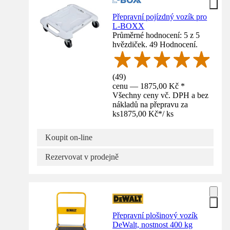
Přepravní pojízdný vozík pro
L-BOXX
Průměrné hodnocení: 5 z 5
hvězdiček. 49 Hodnocení.
(
49
)
cenu — 1875,00 Kč *
Všechny ceny vč. DPH a bez
nákladů na přepravu za
ks
1875,00 Kč
*
/
ks
Koupit on-line
Rezervovat v prodejně
Přepravní plošinový vozík
DeWalt, nostnost 400 kg