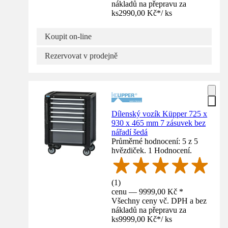
nákladů na přepravu za
ks
2990,00 Kč
*
/
ks
Koupit on-line
Rezervovat v prodejně
Dílenský vozík Küpper 725 x
930 x 465 mm 7 zásuvek bez
nářadí šedá
Průměrné hodnocení: 5 z 5
hvězdiček. 1 Hodnocení.
(
1
)
cenu — 9999,00 Kč *
Všechny ceny vč. DPH a bez
nákladů na přepravu za
ks
9999,00 Kč
*
/
ks