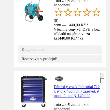
Toto zboží zatím nikdo
nehodnotil.
(
0
)
cenu — 1440,00 Kč *
Všechny ceny vč. DPH a bez
nákladů na přepravu za
ks
1440,00 Kč
*
/
ks
Koupit on-line
Rezervovat v prodejně
Dílenský vozík Industrial 712
x 943 x 466 mm 7 zásuvek 9
modulů modrý 140 dílů
Toto zboží zatím nikdo
nehodnotil.