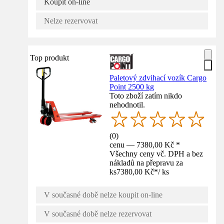
Koupit on-line
Nelze rezervovat
Top produkt
Paletový zdvihací vozík Cargo
Point 2500 kg
Toto zboží zatím nikdo
nehodnotil.
(
0
)
cenu — 7380,00 Kč *
Všechny ceny vč. DPH a bez
nákladů na přepravu za
ks
7380,00 Kč
*
/
ks
V současné době nelze koupit on-line
V současné době nelze rezervovat