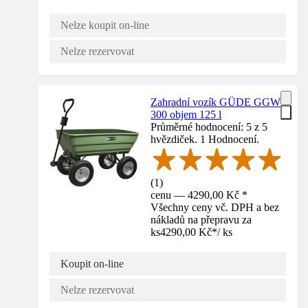
Nelze koupit on-line
Nelze rezervovat
Zahradní vozík GÜDE GGW
300 objem 125 l
Průměrné hodnocení: 5 z 5
hvězdiček. 1 Hodnocení.
(
1
)
cenu — 4290,00 Kč *
Všechny ceny vč. DPH a bez
nákladů na přepravu za
ks
4290,00 Kč
*
/
ks
Koupit on-line
Nelze rezervovat