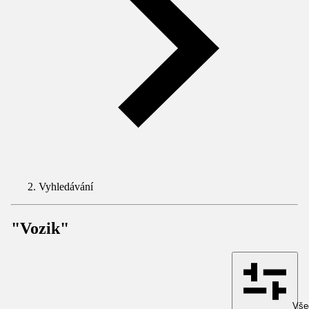
Vyhledávání
"Vozik"
Všec