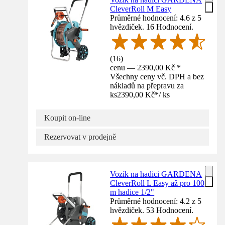
CleverRoll M Easy
Průměrné hodnocení: 4.6 z 5
hvězdiček. 16 Hodnocení.
(
16
)
cenu — 2390,00 Kč *
Všechny ceny vč. DPH a bez
nákladů na přepravu za
ks
2390,00 Kč
*
/
ks
Koupit on-line
Rezervovat v prodejně
Vozík na hadici GARDENA
CleverRoll L Easy až pro 100
m hadice 1/2"
Průměrné hodnocení: 4.2 z 5
hvězdiček. 53 Hodnocení.