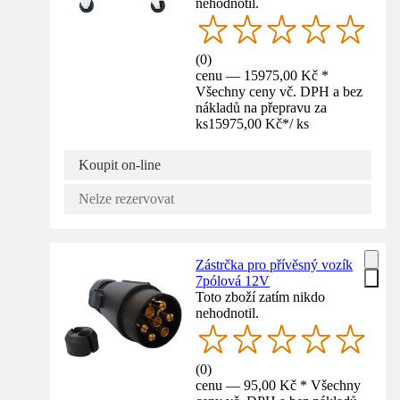
nehodnotil.
(
0
)
cenu — 15975,00 Kč *
Všechny ceny vč. DPH a bez
nákladů na přepravu za
ks
15975,00 Kč
*
/
ks
Koupit on-line
Nelze rezervovat
Zástrčka pro přívěsný vozík
7pólová 12V
Toto zboží zatím nikdo
nehodnotil.
(
0
)
cenu — 95,00 Kč * Všechny