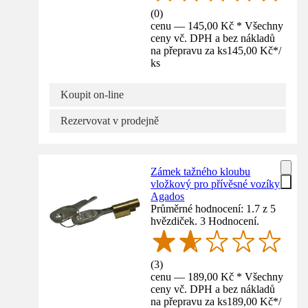
(
0
)
cenu — 145,00 Kč * Všechny
ceny vč. DPH a bez nákladů
na přepravu za ks
145,00 Kč
*
/
ks
Koupit on-line
Rezervovat v prodejně
Zámek tažného kloubu
vložkový pro přívěsné vozíky
Agados
Průměrné hodnocení: 1.7 z 5
hvězdiček. 3 Hodnocení.
(
3
)
cenu — 189,00 Kč * Všechny
ceny vč. DPH a bez nákladů
na přepravu za ks
189,00 Kč
*
/