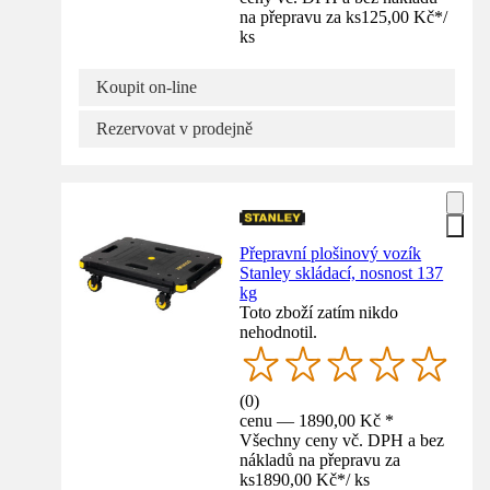
na přepravu za ks
125,00 Kč
*
/
ks
Koupit on-line
Rezervovat v prodejně
Přepravní plošinový vozík
Stanley skládací, nosnost 137
kg
Toto zboží zatím nikdo
nehodnotil.
(
0
)
cenu — 1890,00 Kč *
Všechny ceny vč. DPH a bez
nákladů na přepravu za
ks
1890,00 Kč
*
/
ks