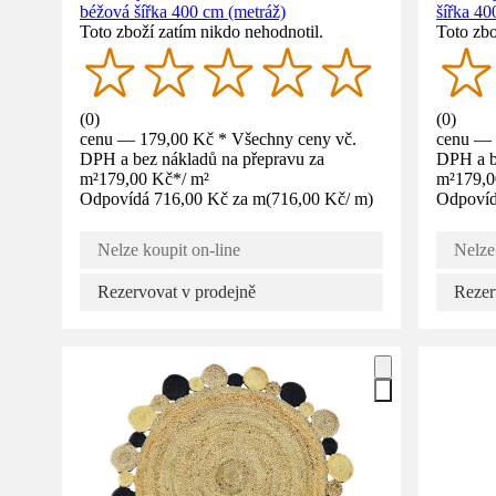
béžová šířka 400 cm (metráž)
šířka 40
Toto zboží zatím nikdo nehodnotil.
Toto zbo
(
0
)
(
0
)
cenu — 179,00 Kč * Všechny ceny vč.
cenu — 
DPH a bez nákladů na přepravu za
DPH a b
m²
179,00 Kč
*
/
m²
m²
179,
Odpovídá 716,00 Kč za m
(
716,00 Kč
/
m
)
Odpovíd
Nelze koupit on-line
Nelze
Rezervovat v prodejně
Rezer