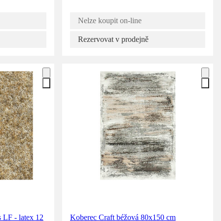
Nelze koupit on-line
Rezervovat v prodejně
 LF - latex 12
Koberec Craft béžová 80x150 cm