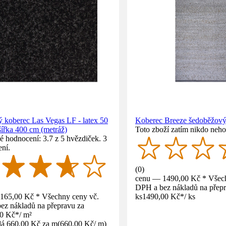
 koberec Las Vegas LF - latex 50
Koberec Breeze šedoběžov
 šířka 400 cm (metráž)
Toto zboží zatím nikdo neho
 hodnocení: 3.7 z 5 hvězdiček. 3
ní.
(
0
)
cenu — 1490,00 Kč * Všech
DPH a bez nákladů na přepr
165,00 Kč * Všechny ceny vč.
ks
1490,00 Kč
*
/
ks
ez nákladů na přepravu za
00 Kč
*
/
m²
á 660,00 Kč za m
(
660,00 Kč
/
m
)