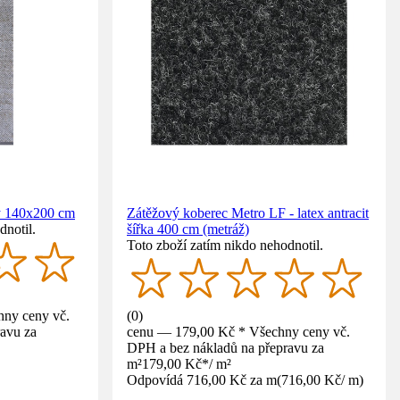
ý 140x200 cm
Zátěžový koberec Metro LF - latex antracit
dnotil.
šířka 400 cm (metráž)
Toto zboží zatím nikdo nehodnotil.
ny ceny vč.
(
0
)
avu za
cenu — 179,00 Kč * Všechny ceny vč.
DPH a bez nákladů na přepravu za
m²
179,00 Kč
*
/
m²
Odpovídá 716,00 Kč za m
(
716,00 Kč
/
m
)