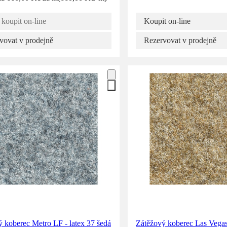
 koupit on-line
Koupit on-line
vovat v prodejně
Rezervovat v prodejně
 koberec Metro LF - latex 37 šedá
Zátěžový koberec Las Vegas