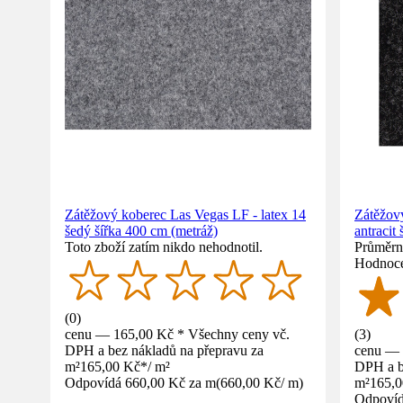
Zátěžový koberec Las Vegas LF - latex 14
Zátěžový
šedý šířka 400 cm (metráž)
antracit
Toto zboží zatím nikdo nehodnotil.
Průměrné
Hodnoce
(
0
)
cenu — 165,00 Kč * Všechny ceny vč.
(
3
)
DPH a bez nákladů na přepravu za
cenu — 
m²
165,00 Kč
*
/
m²
DPH a b
Odpovídá 660,00 Kč za m
(
660,00 Kč
/
m
)
m²
165,
Odpovíd