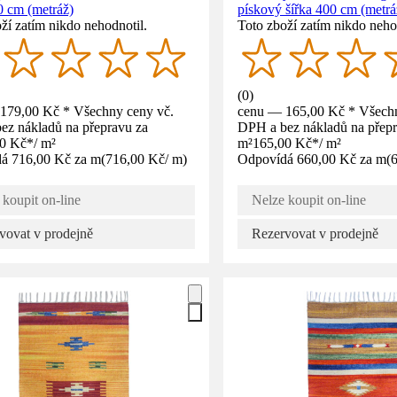
0 cm (metráž)
pískový šířka 400 cm (metrá
ží zatím nikdo nehodnotil.
Toto zboží zatím nikdo neho
(
0
)
179,00 Kč * Všechny ceny vč.
cenu — 165,00 Kč * Všechn
ez nákladů na přepravu za
DPH a bez nákladů na přepr
00 Kč
*
/
m²
m²
165,00 Kč
*
/
m²
á 716,00 Kč za m
(
716,00 Kč
/
m
)
Odpovídá 660,00 Kč za m
(
 koupit on-line
Nelze koupit on-line
vovat v prodejně
Rezervovat v prodejně