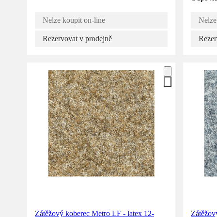
Nelze koupit on-line
Nelze
Rezervovat v prodejně
Rezer
Zátěžový koberec Metro LF - latex 12-
Zátěžový