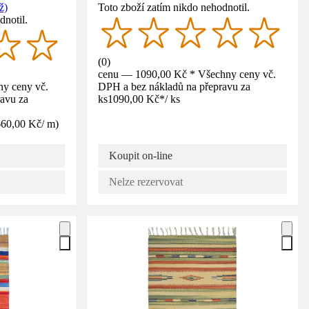
ž)
Toto zboží zatím nikdo nehodnotil.
dnotil.
(
0
)
cenu — 1090,00 Kč * Všechny ceny vč.
y ceny vč.
DPH a bez nákladů na přepravu za
avu za
ks
1090,00 Kč
*
/
ks
660,00 Kč
/
m
)
Koupit on-line
Nelze rezervovat