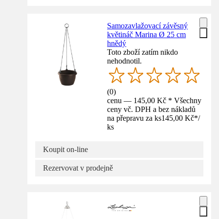
Samozavlažovací závěsný
květináč Marina Ø 25 cm
hnědý
Toto zboží zatím nikdo
nehodnotil.
(
0
)
cenu — 145,00 Kč * Všechny
ceny vč. DPH a bez nákladů
na přepravu za ks
145,00 Kč
*
/
ks
Koupit on-line
Rezervovat v prodejně