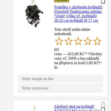
Podeňka v závěsném květináči
FloraSelf Tradescantia zebrina
'Violet' výška vč. květináče
20-25 cm květináč Ø 17 cm
Toto zboží zatím nikdo
nehodnotil.
(
0
)
cenu — 415,00 Kč * Všechny
ceny vč. DPH a bez nákladů
na přepravu za ks
415,00 Kč
*
/
ks
Nelze koupit on-line
Nelze rezervovat
Závěsný obal na květináč
KOKEDAMA kokos Ø 17 x