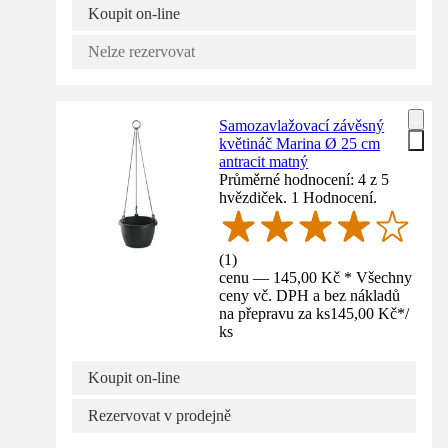
Koupit on-line
Nelze rezervovat
Samozavlažovací závěsný
květináč Marina Ø 25 cm
antracit matný
Průměrné hodnocení: 4 z 5
hvězdiček. 1 Hodnocení.
(
1
)
cenu — 145,00 Kč * Všechny
ceny vč. DPH a bez nákladů
na přepravu za ks
145,00 Kč
*
/
ks
Koupit on-line
Rezervovat v prodejně