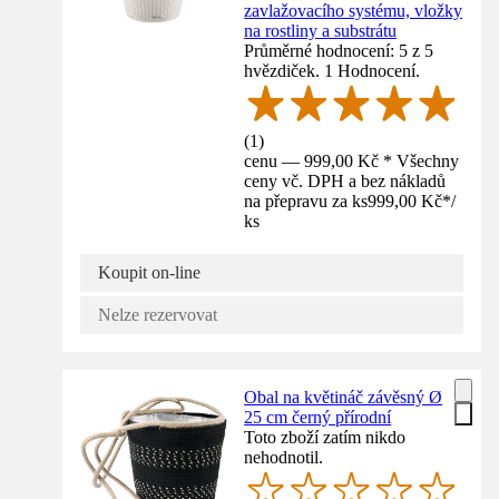
zavlažovacího systému, vložky
na rostliny a substrátu
Průměrné hodnocení: 5 z 5
hvězdiček. 1 Hodnocení.
(
1
)
cenu — 999,00 Kč * Všechny
ceny vč. DPH a bez nákladů
na přepravu za ks
999,00 Kč
*
/
ks
Koupit on-line
Nelze rezervovat
Obal na květináč závěsný Ø
25 cm černý přírodní
Toto zboží zatím nikdo
nehodnotil.