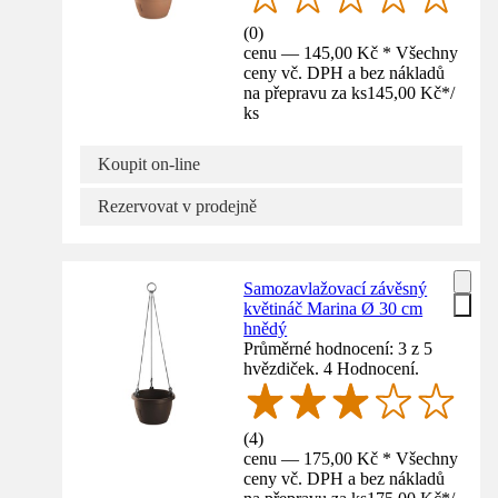
(
0
)
cenu — 145,00 Kč * Všechny
ceny vč. DPH a bez nákladů
na přepravu za ks
145,00 Kč
*
/
ks
Koupit on-line
Rezervovat v prodejně
Samozavlažovací závěsný
květináč Marina Ø 30 cm
hnědý
Průměrné hodnocení: 3 z 5
hvězdiček. 4 Hodnocení.
(
4
)
cenu — 175,00 Kč * Všechny
ceny vč. DPH a bez nákladů