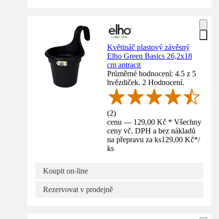
Květináč plastový závěsný
Elho Green Basics 26,2x18
cm antracit
Průměrné hodnocení: 4.5 z 5
hvězdiček. 2 Hodnocení.
(
2
)
cenu — 129,00 Kč * Všechny
ceny vč. DPH a bez nákladů
na přepravu za ks
129,00 Kč
*
/
ks
Koupit on-line
Rezervovat v prodejně