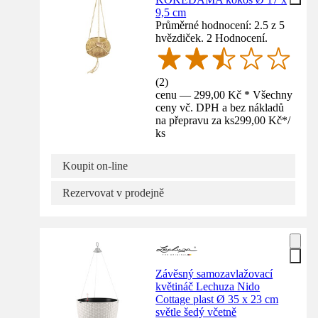
9,5 cm
Průměrné hodnocení: 2.5 z 5
hvězdiček. 2 Hodnocení.
(
2
)
cenu — 299,00 Kč * Všechny
ceny vč. DPH a bez nákladů
na přepravu za ks
299,00 Kč
*
/
ks
Koupit on-line
Rezervovat v prodejně
Závěsný samozavlažovací
květináč Lechuza Nido
Cottage plast Ø 35 x 23 cm
světle šedý včetně