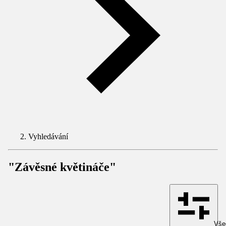
Vyhledávání
"Závěsné květináče"
Všec