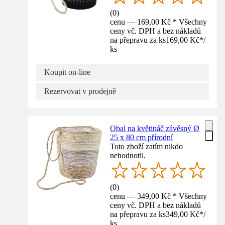
(
0
)
cenu — 169,00 Kč * Všechny
ceny vč. DPH a bez nákladů
na přepravu za ks
169,00 Kč
*
/
ks
Koupit on-line
Rezervovat v prodejně
Obal na květináč závěsný Ø
25 x 80 cm přírodní
Toto zboží zatím nikdo
nehodnotil.
(
0
)
cenu — 349,00 Kč * Všechny
ceny vč. DPH a bez nákladů
na přepravu za ks
349,00 Kč
*
/
ks