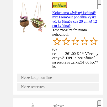
Kokedama závěsný květináč
mix FloraSelf podeňka výška
vč. květináče cca 20 cm Ø 12
cm květináč
Toto zboží zatím nikdo
nehodnotil.
(
0
)
cenu — 261,00 Kč * Všechny
ceny vč. DPH a bez nákladů
na přepravu za ks
261,00 Kč
*
/
ks
Nelze koupit on-line
Nelze rezervovat