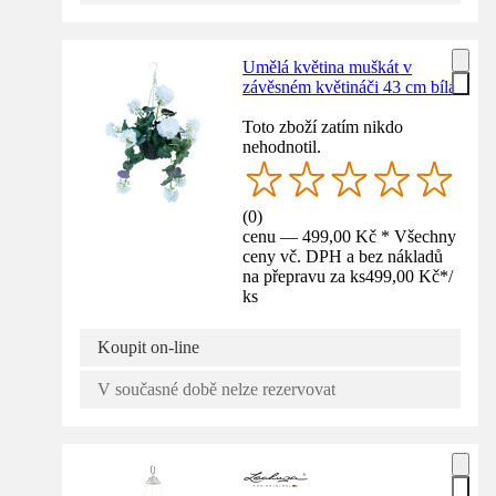
Umělá květina muškát v
závěsném květináči 43 cm bílá
Toto zboží zatím nikdo
nehodnotil.
(
0
)
cenu — 499,00 Kč * Všechny
ceny vč. DPH a bez nákladů
na přepravu za ks
499,00 Kč
*
/
ks
Koupit on-line
V současné době nelze rezervovat