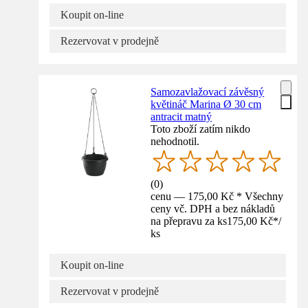
Koupit on-line
Rezervovat v prodejně
Samozavlažovací závěsný
květináč Marina Ø 30 cm
antracit matný
Toto zboží zatím nikdo
nehodnotil.
(
0
)
cenu — 175,00 Kč * Všechny
ceny vč. DPH a bez nákladů
na přepravu za ks
175,00 Kč
*
/
ks
Koupit on-line
Rezervovat v prodejně