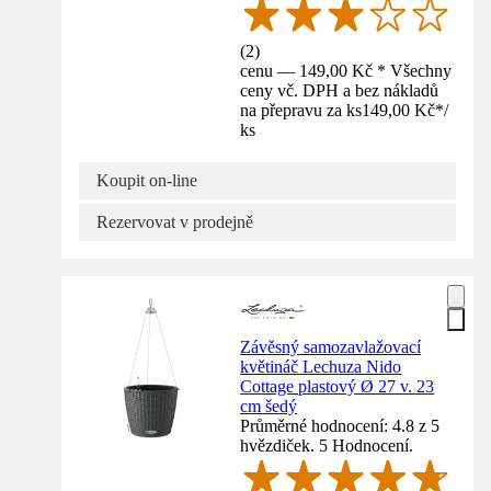
(
2
)
cenu — 149,00 Kč * Všechny
ceny vč. DPH a bez nákladů
na přepravu za ks
149,00 Kč
*
/
ks
Koupit on-line
Rezervovat v prodejně
Závěsný samozavlažovací
květináč Lechuza Nido
Cottage plastový Ø 27 v. 23
cm šedý
Průměrné hodnocení: 4.8 z 5
hvězdiček. 5 Hodnocení.