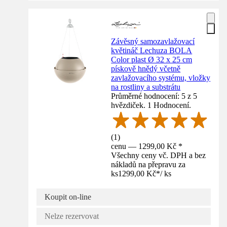
Závěsný samozavlažovací
květináč Lechuza BOLA
Color plast Ø 32 x 25 cm
pískově hnědý včetně
zavlažovacího systému, vložky
na rostliny a substrátu
Průměrné hodnocení: 5 z 5
hvězdiček. 1 Hodnocení.
(
1
)
cenu — 1299,00 Kč *
Všechny ceny vč. DPH a bez
nákladů na přepravu za
ks
1299,00 Kč
*
/
ks
Koupit on-line
Nelze rezervovat