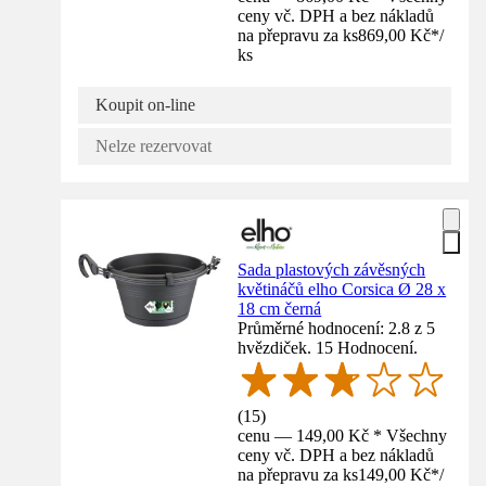
ceny vč. DPH a bez nákladů
na přepravu za ks
869,00 Kč
*
/
ks
Koupit on-line
Nelze rezervovat
Sada plastových závěsných
květináčů elho Corsica Ø 28 x
18 cm černá
Průměrné hodnocení: 2.8 z 5
hvězdiček. 15 Hodnocení.
(
15
)
cenu — 149,00 Kč * Všechny
ceny vč. DPH a bez nákladů
na přepravu za ks
149,00 Kč
*
/