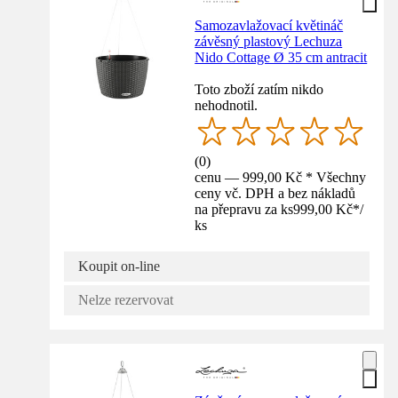
Samozavlažovací květináč
závěsný plastový Lechuza
Nido Cottage Ø 35 cm antracit
Toto zboží zatím nikdo
nehodnotil.
(
0
)
cenu — 999,00 Kč * Všechny
ceny vč. DPH a bez nákladů
na přepravu za ks
999,00 Kč
*
/
ks
Koupit on-line
Nelze rezervovat