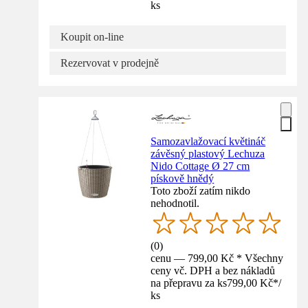
ks
Koupit on-line
Rezervovat v prodejně
Samozavlažovací květináč
závěsný plastový Lechuza
Nido Cottage Ø 27 cm
pískově hnědý
Toto zboží zatím nikdo
nehodnotil.
(
0
)
cenu — 799,00 Kč * Všechny
ceny vč. DPH a bez nákladů
na přepravu za ks
799,00 Kč
*
/
ks