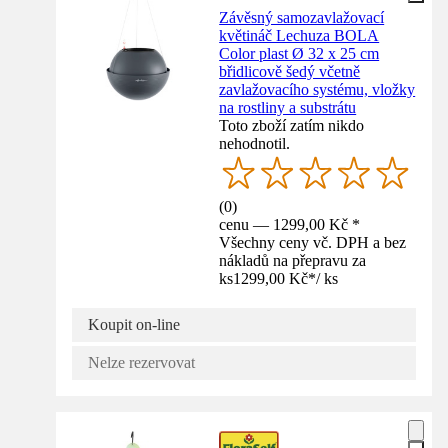
Závěsný samozavlažovací
květináč Lechuza BOLA
Color plast Ø 32 x 25 cm
břidlicově šedý včetně
zavlažovacího systému, vložky
na rostliny a substrátu
Toto zboží zatím nikdo
nehodnotil.
(
0
)
cenu — 1299,00 Kč *
Všechny ceny vč. DPH a bez
nákladů na přepravu za
ks
1299,00 Kč
*
/
ks
Koupit on-line
Nelze rezervovat