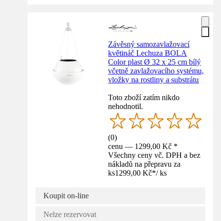
Závěsný samozavlažovací
květináč Lechuza BOLA
Color plast Ø 32 x 25 cm bílý
včetně zavlažovacího systému,
vložky na rostliny a substrátu
Toto zboží zatím nikdo
nehodnotil.
(
0
)
cenu — 1299,00 Kč *
Všechny ceny vč. DPH a bez
nákladů na přepravu za
ks
1299,00 Kč
*
/
ks
Koupit on-line
Nelze rezervovat