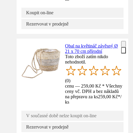
Koupit on-line
Rezervovat v prodejně
Obal na květináč závěsný Ø
21 x 70 cm přírodní
Toto zboží zatím nikdo
nehodnotil.
(
0
)
cenu — 259,00 Kč * Všechny
ceny vč. DPH a bez nákladů
na přepravu za ks
259,00 Kč
*
/
ks
V současné době nelze koupit on-line
Rezervovat v prodejně