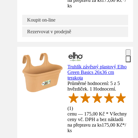
na přepravu za ks
175,00 Kč
*
/
ks
Koupit on-line
Rezervovat v prodejně
Truhlík závěsný plastový Elho
Green Basics 26x36 cm
terakota
Průměrné hodnocení: 5 z 5
hvězdiček. 1 Hodnocení.
(
1
)
cenu — 175,00 Kč * Všechny
ceny vč. DPH a bez nákladů
na přepravu za ks
175,00 Kč
*
/
ks