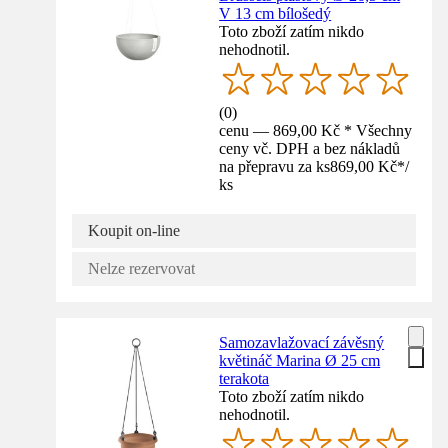
V 13 cm bílošedý
Toto zboží zatím nikdo
nehodnotil.
(
0
)
cenu — 869,00 Kč * Všechny
ceny vč. DPH a bez nákladů
na přepravu za ks
869,00 Kč
*
/
ks
Koupit on-line
Nelze rezervovat
Samozavlažovací závěsný
květináč Marina Ø 25 cm
terakota
Toto zboží zatím nikdo
nehodnotil.