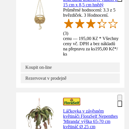
15 cm x 8,5 cm hnědý
Průměrné hodnocení: 3.3 z 5
hvězdiček. 3 Hodnocení.
(
3
)
cenu — 195,00 Kč * Všechny
ceny vč. DPH a bez nákladů
na přepravu za ks
195,00 Kč
*
/
ks
Koupit on-line
Rezervovat v prodejně
Láčkovka v závěsném
květináči FloraSelf Nepenthes
'Miranda' výška 65-70 cm
květináč Ø 25 cm