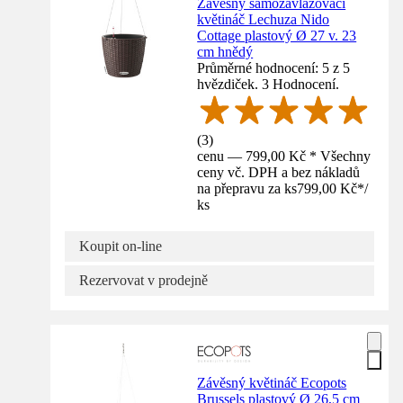
Závěsný samozavlažovací
květináč Lechuza Nido
Cottage plastový Ø 27 v. 23
cm hnědý
Průměrné hodnocení: 5 z 5
hvězdiček. 3 Hodnocení.
(
3
)
cenu — 799,00 Kč * Všechny
ceny vč. DPH a bez nákladů
na přepravu za ks
799,00 Kč
*
/
ks
Koupit on-line
Rezervovat v prodejně
Závěsný květináč Ecopots
Brussels plastový Ø 26,5 cm