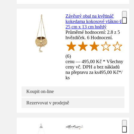
Závěsný obal na květináč
kokedama kokosové vlákno Ø
25 cm x 13 cm hnědý
Průměrné hodnocení: 2.8 z 5
hvězdiček. 6 Hodnocení.
(
6
)
cenu — 495,00 Kč * Všechny
ceny vč. DPH a bez nákladů
na přepravu za ks
495,00 Kč
*
/
ks
Koupit on-line
Rezervovat v prodejně