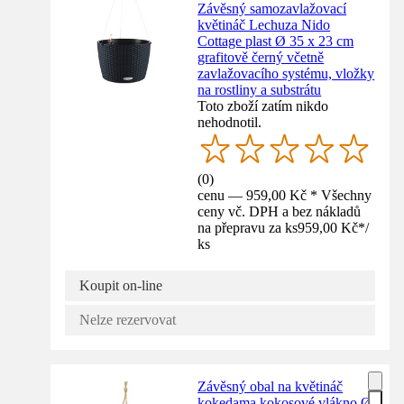
Závěsný samozavlažovací
květináč Lechuza Nido
Cottage plast Ø 35 x 23 cm
grafitově černý včetně
zavlažovacího systému, vložky
na rostliny a substrátu
Toto zboží zatím nikdo
nehodnotil.
(
0
)
cenu — 959,00 Kč * Všechny
ceny vč. DPH a bez nákladů
na přepravu za ks
959,00 Kč
*
/
ks
Koupit on-line
Nelze rezervovat
Závěsný obal na květináč
kokedama kokosové vlákno Ø