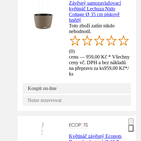
Závěsný samozavlažovací
květináč Lechuza Nido
Cottage Ø 35 cm pískově
hnědý
Toto zboží zatím nikdo
nehodnotil.
(
0
)
cenu — 959,00 Kč * Všechny
ceny vč. DPH a bez nákladů
na přepravu za ks
959,00 Kč
*
/
ks
Koupit on-line
Nelze rezervovat
Květináč závěsný Ecopots