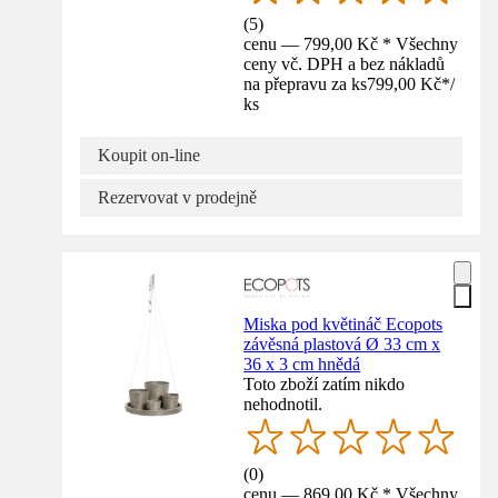
(
5
)
cenu — 799,00 Kč * Všechny
ceny vč. DPH a bez nákladů
na přepravu za ks
799,00 Kč
*
/
ks
Koupit on-line
Rezervovat v prodejně
Miska pod květináč Ecopots
závěsná plastová Ø 33 cm x
36 x 3 cm hnědá
Toto zboží zatím nikdo
nehodnotil.
(
0
)
cenu — 869,00 Kč * Všechny