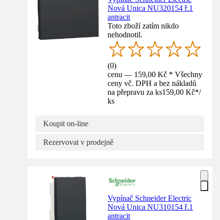
Nová Unica NU320154 ř.1
antracit
Toto zboží zatím nikdo
nehodnotil.
(
0
)
cenu — 159,00 Kč * Všechny
ceny vč. DPH a bez nákladů
na přepravu za ks
159,00 Kč
*
/
ks
Koupit on-line
Rezervovat v prodejně
Vypínač Schneider Electric
Nová Unica NU310154 ř.1
antracit