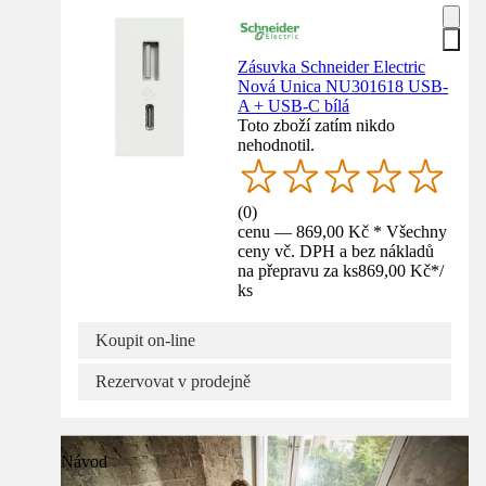
Zásuvka Schneider Electric
Nová Unica NU301618 USB-
A + USB-C bílá
Toto zboží zatím nikdo
nehodnotil.
(
0
)
cenu — 869,00 Kč * Všechny
ceny vč. DPH a bez nákladů
na přepravu za ks
869,00 Kč
*
/
ks
Koupit on-line
Rezervovat v prodejně
Návod