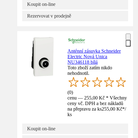
Koupit on-line
Rezervovat v prodejně
Anténní zásuvka Schneider
Electric Nová Unica
NU346118 bílá
Toto zboží zatím nikdo
nehodnotil.
(
0
)
cenu — 255,00 Kč * Všechny
ceny vč. DPH a bez nákladů
na přepravu za ks
255,00 Kč
*
/
ks
Koupit on-line