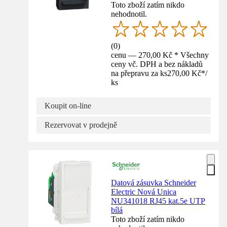
Toto zboží zatím nikdo
nehodnotil.
(
0
)
cenu — 270,00 Kč * Všechny
ceny vč. DPH a bez nákladů
na přepravu za ks
270,00 Kč
*
/
ks
Koupit on-line
Rezervovat v prodejně
Datová zásuvka Schneider
Electric Nová Unica
NU341018 RJ45 kat.5e UTP
bílá
Toto zboží zatím nikdo