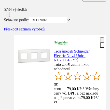
5734 výsledků
Seřazeno podle:
Přeskočit seznam výrobků
Trojrámeček Schneider
Electric Nová Unica
NU200618 bílý
Toto zboží zatím nikdo
nehodnotil.
(
0
)
cenu — 79,00 Kč * Všechny
ceny vč. DPH a bez nákladů
na přepravu za ks
79,00 Kč
*
/
ks