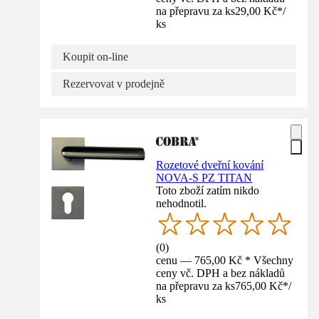
na přepravu za ks
29,00 Kč
*
/
ks
Koupit on-line
Rezervovat v prodejně
Rozetové dveřní kování
NOVA-S PZ TITAN
Toto zboží zatím nikdo
nehodnotil.
(
0
)
cenu — 765,00 Kč * Všechny
ceny vč. DPH a bez nákladů
na přepravu za ks
765,00 Kč
*
/
ks