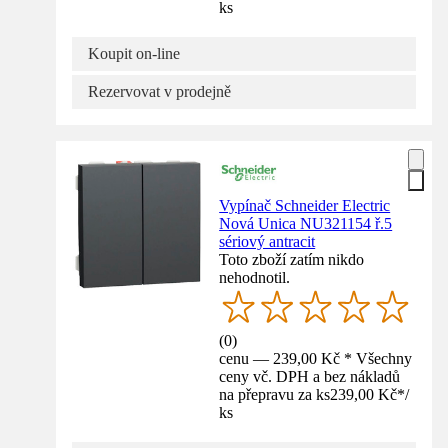
ks
Koupit on-line
Rezervovat v prodejně
Vypínač Schneider Electric
Nová Unica NU321154 ř.5
sériový antracit
Toto zboží zatím nikdo
nehodnotil.
(
0
)
cenu — 239,00 Kč * Všechny
ceny vč. DPH a bez nákladů
na přepravu za ks
239,00 Kč
*
/
ks