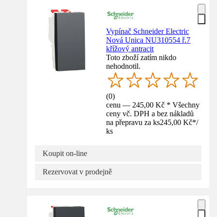
Vypínač Schneider Electric
Nová Unica NU310554 ř.7
křížový antracit
Toto zboží zatím nikdo
nehodnotil.
(
0
)
cenu — 245,00 Kč * Všechny
ceny vč. DPH a bez nákladů
na přepravu za ks
245,00 Kč
*
/
ks
Koupit on-line
Rezervovat v prodejně