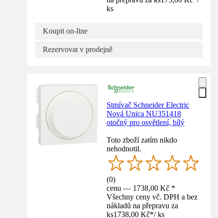
ks
Koupit on-line
Rezervovat v prodejně
Stmívač Schneider Electric
Nová Unica NU351418
otočný pro osvětlení, bílý
Toto zboží zatím nikdo
nehodnotil.
(
0
)
cenu — 1738,00 Kč *
Všechny ceny vč. DPH a bez
nákladů na přepravu za
ks
1738,00 Kč
*
/
ks