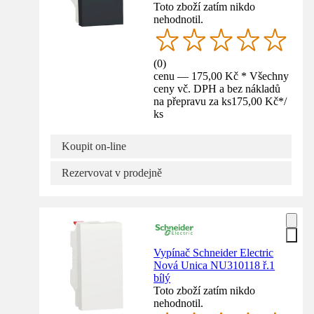
Toto zboží zatím nikdo
nehodnotil.
(
0
)
cenu — 175,00 Kč * Všechny
ceny vč. DPH a bez nákladů
na přepravu za ks
175,00 Kč
*
/
ks
Koupit on-line
Rezervovat v prodejně
Vypínač Schneider Electric
Nová Unica NU310118 ř.1
bílý
Toto zboží zatím nikdo
nehodnotil.