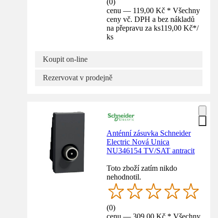
(
0
)
cenu — 119,00 Kč * Všechny
ceny vč. DPH a bez nákladů
na přepravu za ks
119,00 Kč
*
/
ks
Koupit on-line
Rezervovat v prodejně
Anténní zásuvka Schneider
Electric Nová Unica
NU346154 TV/SAT antracit
Toto zboží zatím nikdo
nehodnotil.
(
0
)
cenu — 309,00 Kč * Všechny