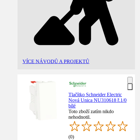
VÍCE NÁVODŮ A PROJEKTŮ
Tlačítko Schneider Electric
Nová Unica NU310618 ř.1/0
bílé
Toto zboží zatím nikdo
nehodnotil.
(
0
)