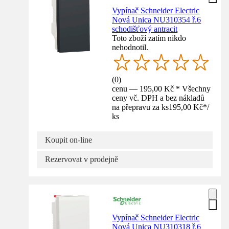
Vypínač Schneider Electric
Nová Unica NU310354 ř.6
schodišťový antracit
Toto zboží zatím nikdo
nehodnotil.
(
0
)
cenu — 195,00 Kč * Všechny
ceny vč. DPH a bez nákladů
na přepravu za ks
195,00 Kč
*
/
ks
Koupit on-line
Rezervovat v prodejně
Vypínač Schneider Electric
Nová Unica NU310318 ř.6