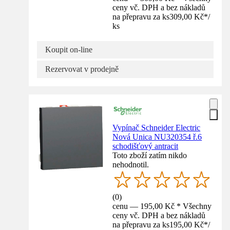
ceny vč. DPH a bez nákladů
na přepravu za ks
309,00 Kč
*
/
ks
Koupit on-line
Rezervovat v prodejně
Vypínač Schneider Electric
Nová Unica NU320354 ř.6
schodišťový antracit
Toto zboží zatím nikdo
nehodnotil.
(
0
)
cenu — 195,00 Kč * Všechny
ceny vč. DPH a bez nákladů
na přepravu za ks
195,00 Kč
*
/