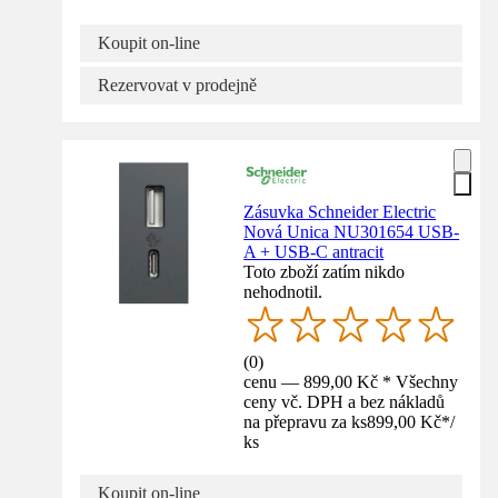
Koupit on-line
Rezervovat v prodejně
Zásuvka Schneider Electric
Nová Unica NU301654 USB-
A + USB-C antracit
Toto zboží zatím nikdo
nehodnotil.
(
0
)
cenu — 899,00 Kč * Všechny
ceny vč. DPH a bez nákladů
na přepravu za ks
899,00 Kč
*
/
ks
Koupit on-line