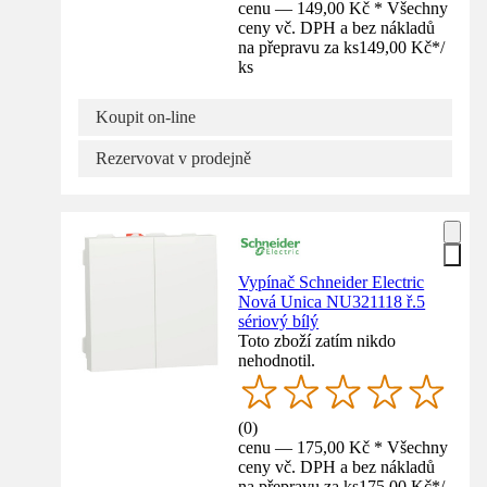
cenu — 149,00 Kč * Všechny
ceny vč. DPH a bez nákladů
na přepravu za ks
149,00 Kč
*
/
ks
Koupit on-line
Rezervovat v prodejně
Vypínač Schneider Electric
Nová Unica NU321118 ř.5
sériový bílý
Toto zboží zatím nikdo
nehodnotil.
(
0
)
cenu — 175,00 Kč * Všechny
ceny vč. DPH a bez nákladů
na přepravu za ks
175,00 Kč
*
/