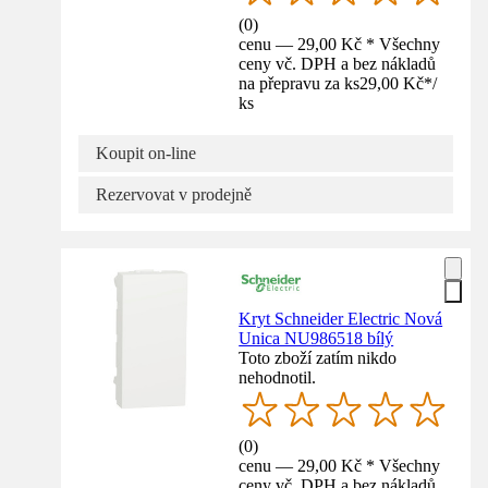
(
0
)
cenu — 29,00 Kč * Všechny
ceny vč. DPH a bez nákladů
na přepravu za ks
29,00 Kč
*
/
ks
Koupit on-line
Rezervovat v prodejně
Kryt Schneider Electric Nová
Unica NU986518 bílý
Toto zboží zatím nikdo
nehodnotil.
(
0
)
cenu — 29,00 Kč * Všechny
ceny vč. DPH a bez nákladů