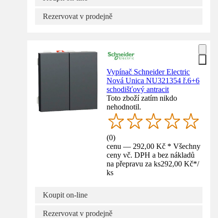
Rezervovat v prodejně
Vypínač Schneider Electric
Nová Unica NU321354 ř.6+6
schodišťový antracit
Toto zboží zatím nikdo
nehodnotil.
(
0
)
cenu — 292,00 Kč * Všechny
ceny vč. DPH a bez nákladů
na přepravu za ks
292,00 Kč
*
/
ks
Koupit on-line
Rezervovat v prodejně