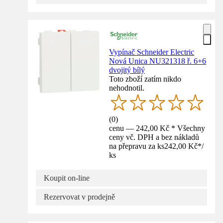
Vypínač Schneider Electric
Nová Unica NU321318 ř. 6+6
dvojitý bílý
Toto zboží zatím nikdo
nehodnotil.
(
0
)
cenu — 242,00 Kč * Všechny
ceny vč. DPH a bez nákladů
na přepravu za ks
242,00 Kč
*
/
ks
Koupit on-line
Rezervovat v prodejně