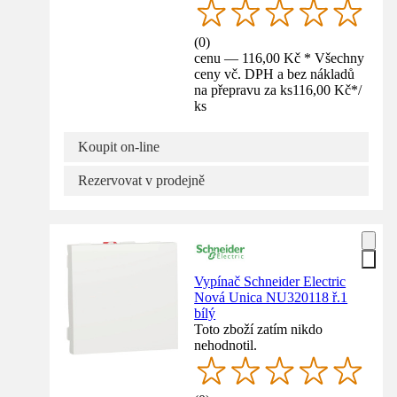
(
0
)
cenu — 116,00 Kč * Všechny
ceny vč. DPH a bez nákladů
na přepravu za ks
116,00 Kč
*
/
ks
Koupit on-line
Rezervovat v prodejně
Vypínač Schneider Electric
Nová Unica NU320118 ř.1
bílý
Toto zboží zatím nikdo
nehodnotil.