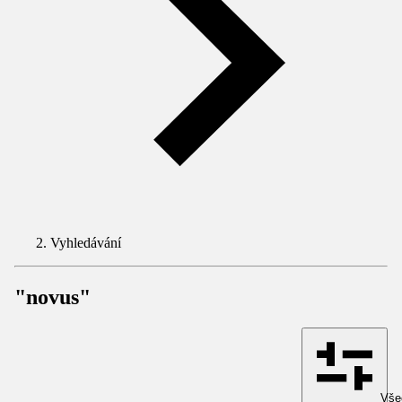
Vyhledávání
"novus"
Všec