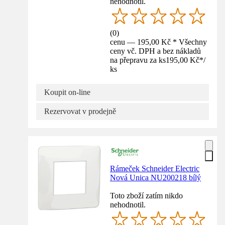
nehodnotil.
(
0
)
cenu — 195,00 Kč * Všechny
ceny vč. DPH a bez nákladů
na přepravu za ks
195,00 Kč
*
/
ks
Koupit on-line
Rezervovat v prodejně
Rámeček Schneider Electric
Nová Unica NU200218 bílý
Toto zboží zatím nikdo
nehodnotil.