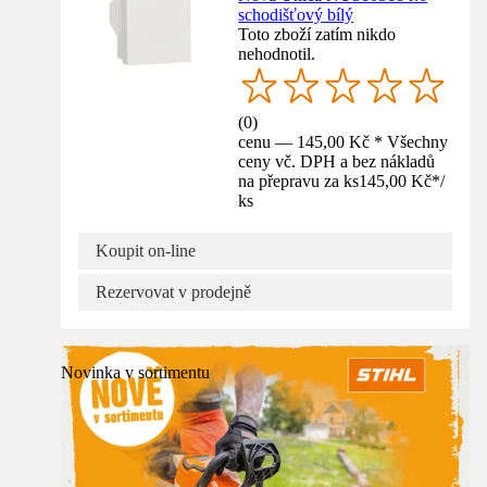
schodišťový bílý
Toto zboží zatím nikdo
nehodnotil.
(
0
)
cenu — 145,00 Kč * Všechny
ceny vč. DPH a bez nákladů
na přepravu za ks
145,00 Kč
*
/
ks
Koupit on-line
Rezervovat v prodejně
Novinka v sortimentu