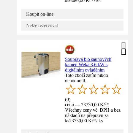
ks
9480,00 Kč
*
/
ks
Koupit on-line
Nelze rezervovat
Souprava bio saunových
kamen Weka 3,6 kW s
digitálním ovládáním
Toto zboží zatím nikdo
nehodnotil.
(
0
)
cenu — 23730,00 Kč *
Všechny ceny vč. DPH a bez
nákladů na přepravu za
ks
23730,00 Kč
*
/
ks