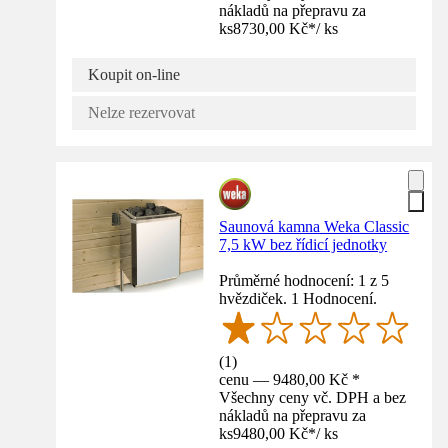
nákladů na přepravu za
ks
8730,00 Kč
*
/
ks
Koupit on-line
Nelze rezervovat
Saunová kamna Weka Classic
7,5 kW bez řídicí jednotky
Průměrné hodnocení: 1 z 5
hvězdiček. 1 Hodnocení.
(
1
)
cenu — 9480,00 Kč *
Všechny ceny vč. DPH a bez
nákladů na přepravu za
ks
9480,00 Kč
*
/
ks