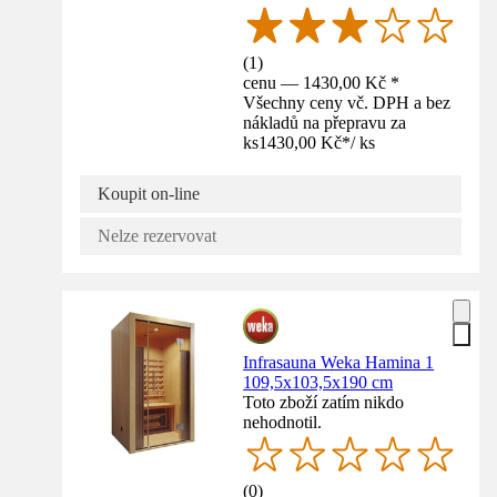
(
1
)
cenu — 1430,00 Kč *
Všechny ceny vč. DPH a bez
nákladů na přepravu za
ks
1430,00 Kč
*
/
ks
Koupit on-line
Nelze rezervovat
Infrasauna Weka Hamina 1
109,5x103,5x190 cm
Toto zboží zatím nikdo
nehodnotil.
(
0
)