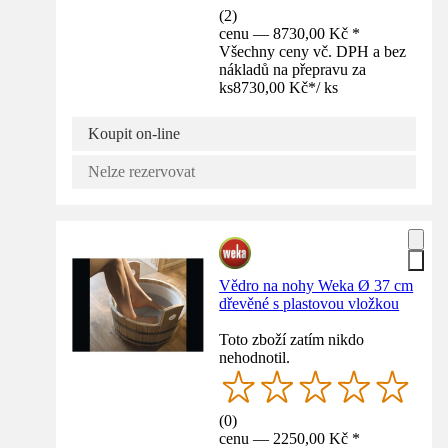
(
2
)
cenu — 8730,00 Kč *
Všechny ceny vč. DPH a bez
nákladů na přepravu za
ks
8730,00 Kč
*
/
ks
Koupit on-line
Nelze rezervovat
Vědro na nohy Weka Ø 37 cm
dřevěné s plastovou vložkou
Toto zboží zatím nikdo
nehodnotil.
(
0
)
cenu — 2250,00 Kč *