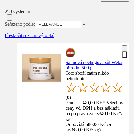
259 výsledků
Seřazeno podle:
Přeskočit seznam výrobků
Saunová peelingová sůl Weka
přírodní 500 g
Toto zboží zatím nikdo
nehodnotil.
(
0
)
cenu — 340,00 Kč * Všechny
ceny vč. DPH a bez nákladů
na přepravu za ks
340,00 Kč
*
/
ks
Odpovídá 680,00 Kč za
kg
(
680,00 Kč
/
kg
)