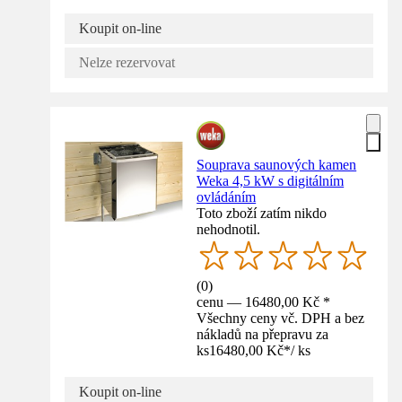
Koupit on-line
Nelze rezervovat
Souprava saunových kamen
Weka 4,5 kW s digitálním
ovládáním
Toto zboží zatím nikdo
nehodnotil.
(
0
)
cenu — 16480,00 Kč *
Všechny ceny vč. DPH a bez
nákladů na přepravu za
ks
16480,00 Kč
*
/
ks
Koupit on-line