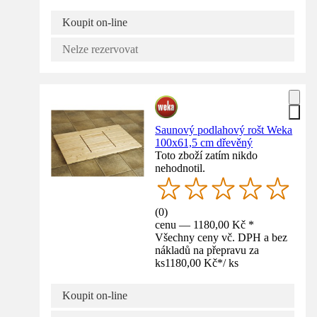
Koupit on-line
Nelze rezervovat
Saunový podlahový rošt Weka
100x61,5 cm dřevěný
Toto zboží zatím nikdo
nehodnotil.
(
0
)
cenu — 1180,00 Kč *
Všechny ceny vč. DPH a bez
nákladů na přepravu za
ks
1180,00 Kč
*
/
ks
Koupit on-line