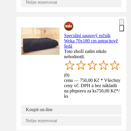
Nelze rezervovat
Speciální saunový ručník
Weka 70x180 cm antracitově
šedá
Toto zboží zatím nikdo
nehodnotil.
(
0
)
cenu — 750,00 Kč * Všechny
ceny vč. DPH a bez nákladů
na přepravu za ks
750,00 Kč
*
/
ks
Koupit on-line
Nelze rezervovat