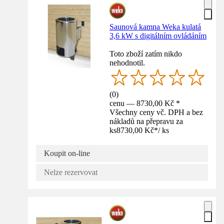
Saunová kamna Weka kulatá
3,6 kW s digitálním ovládáním
Toto zboží zatím nikdo
nehodnotil.
(
0
)
cenu — 8730,00 Kč *
Všechny ceny vč. DPH a bez
nákladů na přepravu za
ks
8730,00 Kč
*
/
ks
Koupit on-line
Nelze rezervovat