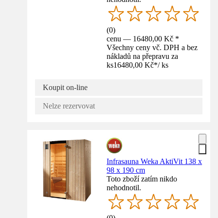
(
0
)
cenu — 16480,00 Kč *
Všechny ceny vč. DPH a bez
nákladů na přepravu za
ks
16480,00 Kč
*
/
ks
Koupit on-line
Nelze rezervovat
Infrasauna Weka AktiVit 138 x
98 x 190 cm
Toto zboží zatím nikdo
nehodnotil.
(
0
)