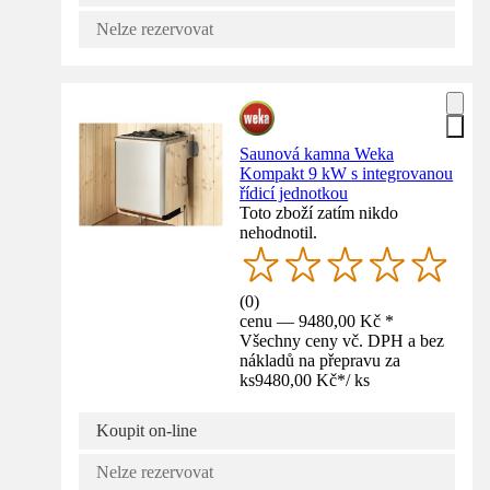
Nelze rezervovat
Saunová kamna Weka
Kompakt 9 kW s integrovanou
řídicí jednotkou
Toto zboží zatím nikdo
nehodnotil.
(
0
)
cenu — 9480,00 Kč *
Všechny ceny vč. DPH a bez
nákladů na přepravu za
ks
9480,00 Kč
*
/
ks
Koupit on-line
Nelze rezervovat