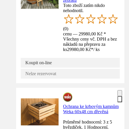
žebříku
Toto zboží zatím nikdo
nehodnotil.
(
0
)
cenu — 29980,00 Kč *
Všechny ceny vč. DPH a bez
nákladů na přepravu za
ks
29980,00 Kč
*
/
ks
Koupit on-line
Nelze rezervovat
Ochrana ke krbovým kamnům
Weka 60x48 cm dřevěná
Průměrné hodnocení: 3 z 5
hvězdiček. 1 Hodnocení.