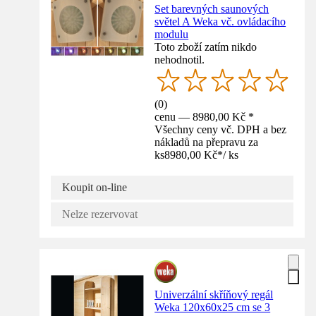
Set barevných saunových
světel A Weka vč. ovládacího
modulu
Toto zboží zatím nikdo
nehodnotil.
(
0
)
cenu — 8980,00 Kč *
Všechny ceny vč. DPH a bez
nákladů na přepravu za
ks
8980,00 Kč
*
/
ks
Koupit on-line
Nelze rezervovat
Univerzální skříňový regál
Weka 120x60x25 cm se 3