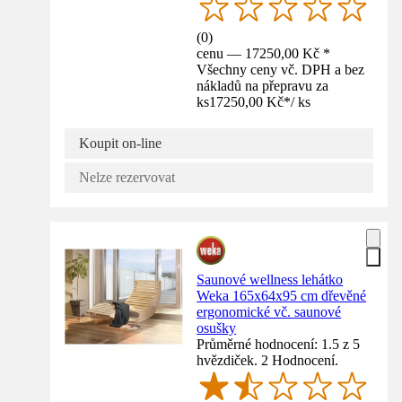
(
0
)
cenu — 17250,00 Kč *
Všechny ceny vč. DPH a bez
nákladů na přepravu za
ks
17250,00 Kč
*
/
ks
Koupit on-line
Nelze rezervovat
Saunové wellness lehátko
Weka 165x64x95 cm dřevěné
ergonomické vč. saunové
osušky
Průměrné hodnocení: 1.5 z 5
hvězdiček. 2 Hodnocení.