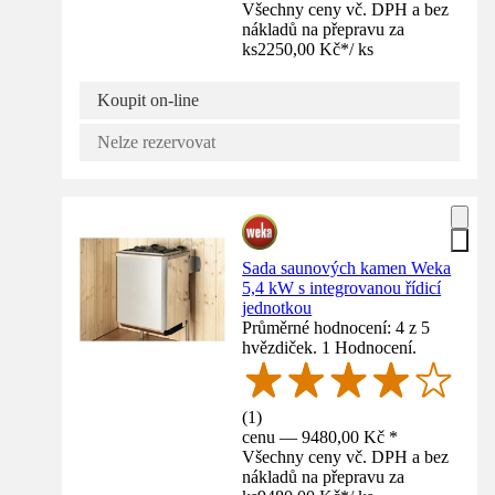
Všechny ceny vč. DPH a bez
nákladů na přepravu za
ks
2250,00 Kč
*
/
ks
Koupit on-line
Nelze rezervovat
Sada saunových kamen Weka
5,4 kW s integrovanou řídicí
jednotkou
Průměrné hodnocení: 4 z 5
hvězdiček. 1 Hodnocení.
(
1
)
cenu — 9480,00 Kč *
Všechny ceny vč. DPH a bez
nákladů na přepravu za