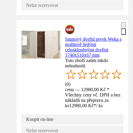
Nelze rezervovat
Saunový dveřní prvek Weka s
grafitově šedými
celoskleněnými dveřmi
1740x510x67 mm
Toto zboží zatím nikdo
nehodnotil.
(
0
)
cenu — 12980,00 Kč *
Všechny ceny vč. DPH a bez
nákladů na přepravu za
ks
12980,00 Kč
*
/
ks
Koupit on-line
Nelze rezervovat