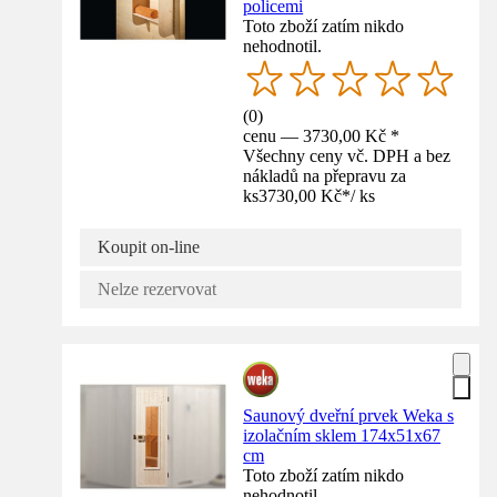
policemi
Toto zboží zatím nikdo
nehodnotil.
(
0
)
cenu — 3730,00 Kč *
Všechny ceny vč. DPH a bez
nákladů na přepravu za
ks
3730,00 Kč
*
/
ks
Koupit on-line
Nelze rezervovat
Saunový dveřní prvek Weka s
izolačním sklem 174x51x67
cm
Toto zboží zatím nikdo
nehodnotil.