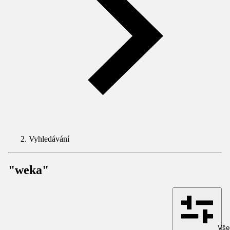
Vyhledávání
"weka"
Všec