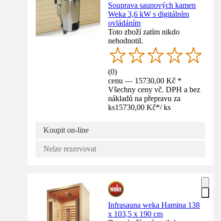
Souprava saunových kamen
Weka 3,6 kW s digitálním
ovládáním
Toto zboží zatím nikdo
nehodnotil.
(
0
)
cenu — 15730,00 Kč *
Všechny ceny vč. DPH a bez
nákladů na přepravu za
ks
15730,00 Kč
*
/
ks
Koupit on-line
Nelze rezervovat
Infrasauna weka Hamina 138
x 103,5 x 190 cm