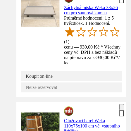
Záchytná miska Weka 33x26
cm pro saunová kamna
Průměrné hodnocení: 1 z 5
hvězdiček. 1 Hodnocení.
(
1
)
cenu — 930,00 Kč * Všechny
ceny vč. DPH a bez nákladů
na přepravu za ks
930,00 Kč
*
/
ks
Koupit on-line
Nelze rezervovat
Otužovací barel Weka
110x75x100 cm vč. vstupního