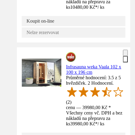
nákladů na přepravu za
ks
10480,00 Kč
*
/
ks
Koupit on-line
Nelze rezervovat
Infrasauna weka Vaala 102 x
100 x 196 cm
Průměrné hodnocení: 3.5 z 5
hvězdiček. 2 Hodnocení.
(
2
)
cenu — 39980,00 Kč *
Všechny ceny vč. DPH a bez
nákladů na přepravu za
ks
39980,00 Kč
*
/
ks