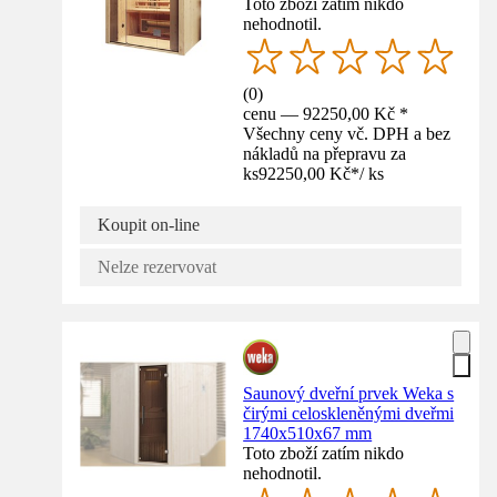
Toto zboží zatím nikdo
nehodnotil.
(
0
)
cenu — 92250,00 Kč *
Všechny ceny vč. DPH a bez
nákladů na přepravu za
ks
92250,00 Kč
*
/
ks
Koupit on-line
Nelze rezervovat
Saunový dveřní prvek Weka s
čirými celoskleněnými dveřmi
1740x510x67 mm
Toto zboží zatím nikdo
nehodnotil.