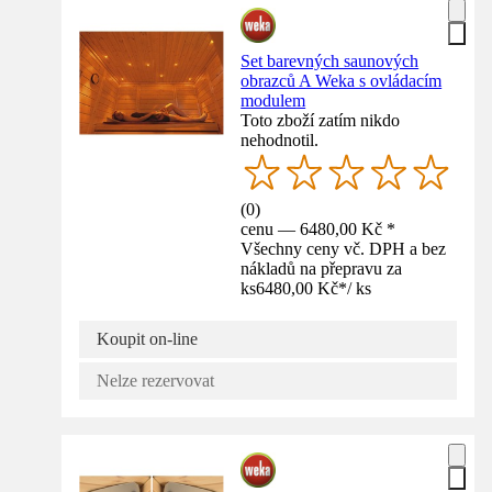
Set barevných saunových
obrazců A Weka s ovládacím
modulem
Toto zboží zatím nikdo
nehodnotil.
(
0
)
cenu — 6480,00 Kč *
Všechny ceny vč. DPH a bez
nákladů na přepravu za
ks
6480,00 Kč
*
/
ks
Koupit on-line
Nelze rezervovat