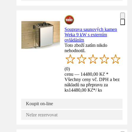
Souprava saunových kamen
Weka 9 kW s externím
ovládáním
Toto zboží zatím nikdo
nehodnotil.
(
0
)
cenu — 14480,00 Kč *
Všechny ceny vč. DPH a bez
nákladů na přepravu za
ks
14480,00 Kč
*
/
ks
Koupit on-line
Nelze rezervovat