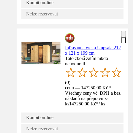
Koupit on-line
Nelze rezervovat
Infrasauna weka Uppsala 212
x 121 x 199 cm
Toto zboží zatím nikdo
nehodnotil.
(
0
)
cenu — 147250,00 Kč *
Všechny ceny vč. DPH a bez
nákladů na přepravu za
ks
147250,00 Kč
*
/
ks
Koupit on-line
Nelze rezervovat