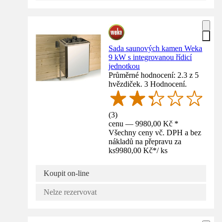
Sada saunových kamen Weka
9 kW s integrovanou řídicí
jednotkou
Průměrné hodnocení: 2.3 z 5
hvězdiček. 3 Hodnocení.
(
3
)
cenu — 9980,00 Kč *
Všechny ceny vč. DPH a bez
nákladů na přepravu za
ks
9980,00 Kč
*
/
ks
Koupit on-line
Nelze rezervovat