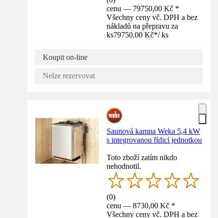
cenu — 79750,00 Kč *
Všechny ceny vč. DPH a bez
nákladů na přepravu za
ks
79750,00 Kč
*
/
ks
Koupit on-line
Nelze rezervovat
Saunová kamna Weka 5,4 kW
s integrovanou řídicí jednotkou
Toto zboží zatím nikdo
nehodnotil.
(
0
)
cenu — 8730,00 Kč *
Všechny ceny vč. DPH a bez