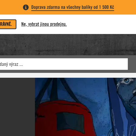
Doprava zdarma na všechny balíky od 1 500 Kč
PRÁVNĚ.
Ne, vybrat jinou prodejnu.