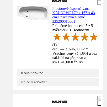
Prostorově úsporná vana
KALDEWEI 70 x 157 x 43
cm alpská bílá hladké
225200010001
Průměrné hodnocení: 5 z 5
hvězdiček. 1 Hodnocení.
(
1
)
cenu — 21546,00 Kč *
Všechny ceny vč. DPH a bez
nákladů na přepravu za
ks
21546,00 Kč
*
/
ks
Koupit on-line
Nelze rezervovat