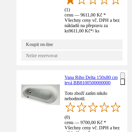
(
1
)
cenu — 9611,00 Kč *
Všechny ceny vč. DPH a bez
nákladů na přepravu za
ks
9611,00 Kč
*
/
ks
Koupit on-line
Nelze rezervovat
Vana Riho Delta 150x80 cm
levá BB8100500000000
Toto zboží zatím nikdo
nehodnotil.
(
0
)
cenu — 9700,00 Kč *
Všechny ceny vč. DPH a bez