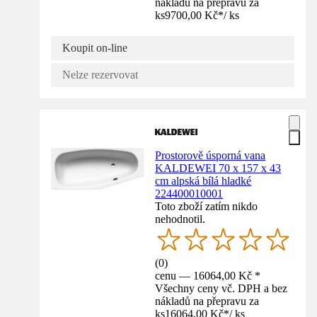
nákladů na přepravu za
ks
9700,00 Kč
*
/
ks
Koupit on-line
Nelze rezervovat
Prostorově úsporná vana
KALDEWEI 70 x 157 x 43
cm alpská bílá hladké
224400010001
Toto zboží zatím nikdo
nehodnotil.
(
0
)
cenu — 16064,00 Kč *
Všechny ceny vč. DPH a bez
nákladů na přepravu za
ks
16064,00 Kč
*
/
ks