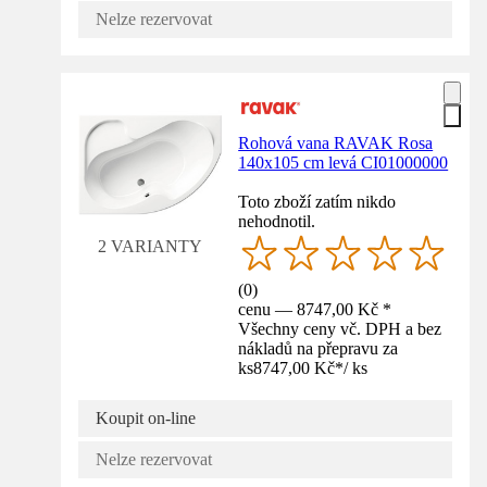
Nelze rezervovat
Rohová vana RAVAK Rosa
140x105 cm levá CI01000000
Toto zboží zatím nikdo
nehodnotil.
2 VARIANTY
(
0
)
cenu — 8747,00 Kč *
Všechny ceny vč. DPH a bez
nákladů na přepravu za
ks
8747,00 Kč
*
/
ks
Koupit on-line
Nelze rezervovat