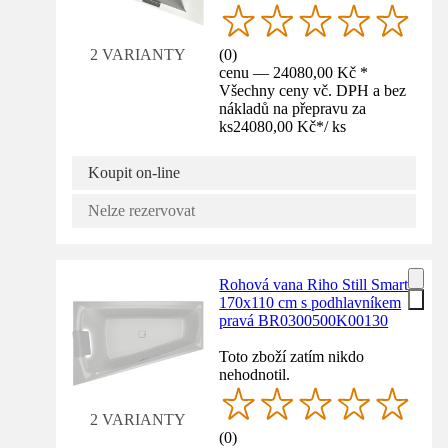
(
0
)
2 VARIANTY
cenu — 24080,00 Kč *
Všechny ceny vč. DPH a bez
nákladů na přepravu za
ks
24080,00 Kč
*
/
ks
Koupit on-line
Nelze rezervovat
Rohová vana Riho Still Smart
170x110 cm s podhlavníkem
pravá BR0300500K00130
Toto zboží zatím nikdo
nehodnotil.
2 VARIANTY
(
0
)