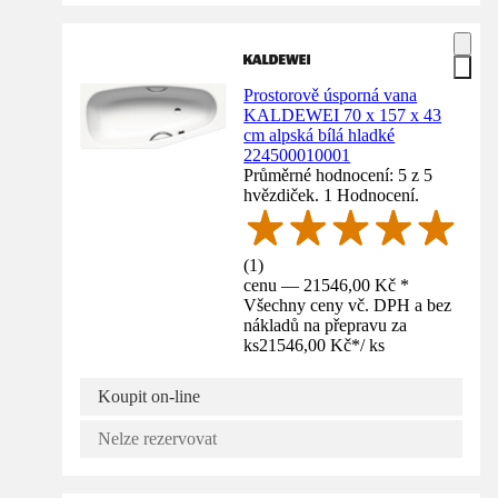
Prostorově úsporná vana
KALDEWEI 70 x 157 x 43
cm alpská bílá hladké
224500010001
Průměrné hodnocení: 5 z 5
hvězdiček. 1 Hodnocení.
(
1
)
cenu — 21546,00 Kč *
Všechny ceny vč. DPH a bez
nákladů na přepravu za
ks
21546,00 Kč
*
/
ks
Koupit on-line
Nelze rezervovat