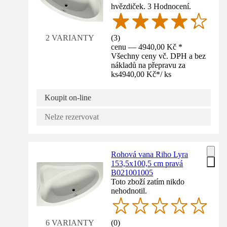
hvězdiček. 3 Hodnocení.
(
3
)
2 VARIANTY
cenu — 4940,00 Kč *
Všechny ceny vč. DPH a bez
nákladů na přepravu za
ks
4940,00 Kč
*
/
ks
Koupit on-line
Nelze rezervovat
Rohová vana Riho Lyra
153,5x100,5 cm pravá
B021001005
Toto zboží zatím nikdo
nehodnotil.
(
0
)
6 VARIANTY