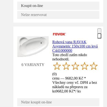
Koupit on-line
Nelze rezervovat
Rohová vana RAVAK
Asymmetric 150x100 cm levá
C441000000
Toto zboží zatím nikdo
nehodnotil.
6 VARIANTY
(
0
)
cenu — 9682,00 Kč *
Všechny ceny vč. DPH a bez
nákladů na přepravu za
ks
9682,00 Kč
*
/
ks
Nelze koupit on-line