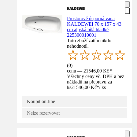
Prostorově úsporná vana
KALDEWEI 70 x 157 x 43
cm alpská bílá hladké
225300010001
Toto zboží zatím nikdo
nehodnotil.
(
0
)
cenu — 21546,00 Kč *
Všechny ceny vč. DPH a bez
nákladů na přepravu za
ks
21546,00 Kč
*
/
ks
Koupit on-line
Nelze rezervovat