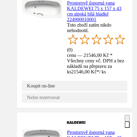
Prostorově úsporná vana
KALDEWEI 75 x 157 x 43
cm alpská bílá hladké
224900010001
Toto zboží zatím nikdo
nehodnotil.
(
0
)
cenu — 21546,00 Kč *
Všechny ceny vč. DPH a bez
nákladů na přepravu za
ks
21546,00 Kč
*
/
ks
Koupit on-line
Nelze rezervovat
Prostorově úsporná vana