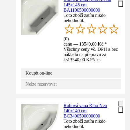
145x145 cm
BA1100500000000
Toto zboží zatím nikdo
nehodnotil.
(
0
)
cenu — 13540,00 Kč *
Všechny ceny vč. DPH a bez
nákladů na přepravu za
ks
13540,00 Kč
*
/
ks
Koupit on-line
Nelze rezervovat
Rohová vana Riho Neo
140x140 cm
BC3400500000000
Toto zboží zatím nikdo
nehodnotil.