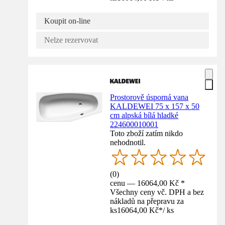
Koupit on-line
Nelze rezervovat
Prostorově úsporná vana
KALDEWEI 75 x 157 x 50
cm alpská bílá hladké
224600010001
Toto zboží zatím nikdo
nehodnotil.
(
0
)
cenu — 16064,00 Kč *
Všechny ceny vč. DPH a bez
nákladů na přepravu za
ks
16064,00 Kč
*
/
ks