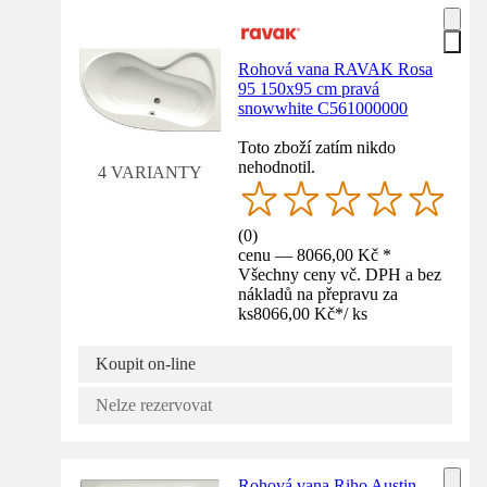
Rohová vana RAVAK Rosa
95 150x95 cm pravá
snowwhite C561000000
Toto zboží zatím nikdo
nehodnotil.
4 VARIANTY
(
0
)
cenu — 8066,00 Kč *
Všechny ceny vč. DPH a bez
nákladů na přepravu za
ks
8066,00 Kč
*
/
ks
Koupit on-line
Nelze rezervovat
Rohová vana Riho Austin