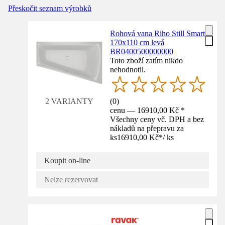
Přeskočit seznam výrobků
Rohová vana Riho Still Smart
170x110 cm levá
BR0400500000000
Toto zboží zatím nikdo
nehodnotil.
(
0
)
2 VARIANTY
cenu — 16910,00 Kč *
Všechny ceny vč. DPH a bez
nákladů na přepravu za
ks
16910,00 Kč
*
/
ks
Koupit on-line
Nelze rezervovat