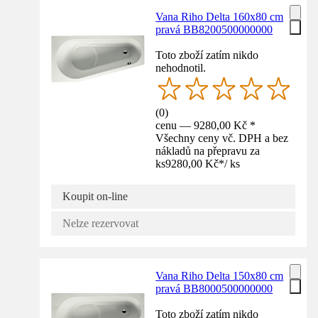
Vana Riho Delta 160x80 cm
pravá BB8200500000000
Toto zboží zatím nikdo
nehodnotil.
(
0
)
cenu — 9280,00 Kč *
Všechny ceny vč. DPH a bez
nákladů na přepravu za
ks
9280,00 Kč
*
/
ks
Koupit on-line
Nelze rezervovat
Vana Riho Delta 150x80 cm
pravá BB8000500000000
Toto zboží zatím nikdo