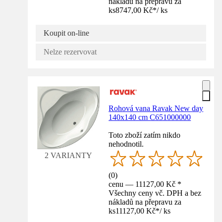
nákladů na přepravu za
ks
8747,00 Kč
*
/
ks
Koupit on-line
Nelze rezervovat
Rohová vana Ravak New day
140x140 cm C651000000
Toto zboží zatím nikdo
nehodnotil.
2 VARIANTY
(
0
)
cenu — 11127,00 Kč *
Všechny ceny vč. DPH a bez
nákladů na přepravu za
ks
11127,00 Kč
*
/
ks