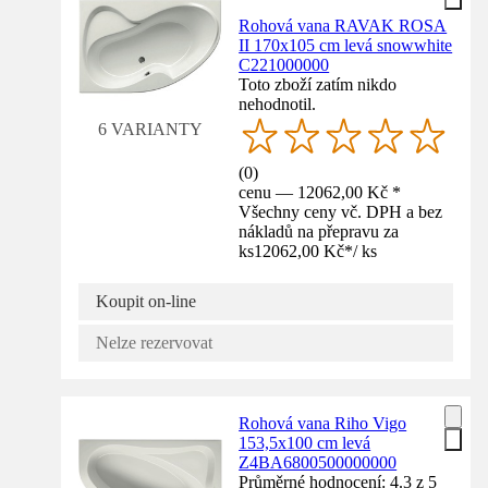
Rohová vana RAVAK ROSA
II 170x105 cm levá snowwhite
C221000000
Toto zboží zatím nikdo
nehodnotil.
6 VARIANTY
(
0
)
cenu — 12062,00 Kč *
Všechny ceny vč. DPH a bez
nákladů na přepravu za
ks
12062,00 Kč
*
/
ks
Koupit on-line
Nelze rezervovat
Rohová vana Riho Vigo
153,5x100 cm levá
Z4BA6800500000000
Průměrné hodnocení: 4.3 z 5