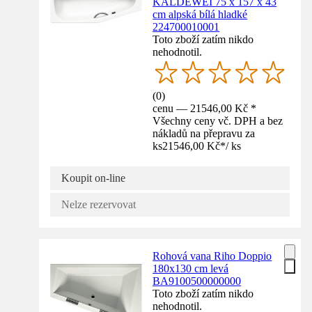
KALDEWEI 75 x 157 x 43
cm alpská bílá hladké
224700010001
Toto zboží zatím nikdo
nehodnotil.
(
0
)
cenu — 21546,00 Kč *
Všechny ceny vč. DPH a bez
nákladů na přepravu za
ks
21546,00 Kč
*
/
ks
Koupit on-line
Nelze rezervovat
Rohová vana Riho Doppio
180x130 cm levá
BA9100500000000
Toto zboží zatím nikdo
nehodnotil.