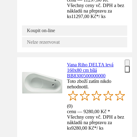
Všechny ceny vč. DPH a bez
nákladů na přepravu za
ks
11297,00 Kč
*
/
ks
Koupit on-line
Nelze rezervovat
Vana Riho DELTA levá
160x80 cm bílá
BB8300500000000
Toto zboží zatím nikdo
nehodnotil.
(
0
)
cenu — 9280,00 Kč *
Všechny ceny vč. DPH a bez
nákladů na přepravu za
ks
9280,00 Kč
*
/
ks