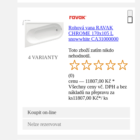
Rohová vana RAVAK
CHROME 170x105 L
snowwhite CA31000000
Toto zboží zatím nikdo
nehodnotil.
4 VARIANTY
(
0
)
cenu — 11807,00 Kč *
Všechny ceny vč. DPH a bez
nákladů na přepravu za
ks
11807,00 Kč
*
/
ks
Koupit on-line
Nelze rezervovat