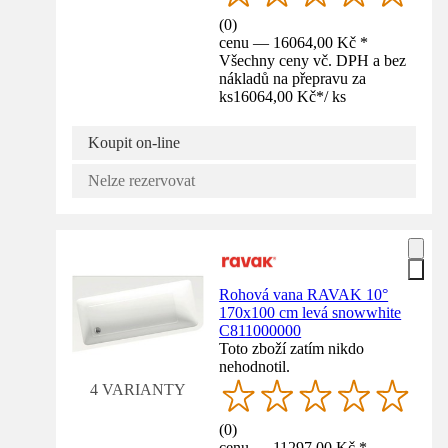
(
0
)
cenu — 16064,00 Kč *
Všechny ceny vč. DPH a bez
nákladů na přepravu za
ks
16064,00 Kč
*
/
ks
Koupit on-line
Nelze rezervovat
Rohová vana RAVAK 10°
170x100 cm levá snowwhite
C811000000
Toto zboží zatím nikdo
nehodnotil.
4 VARIANTY
(
0
)
cenu — 11297,00 Kč *