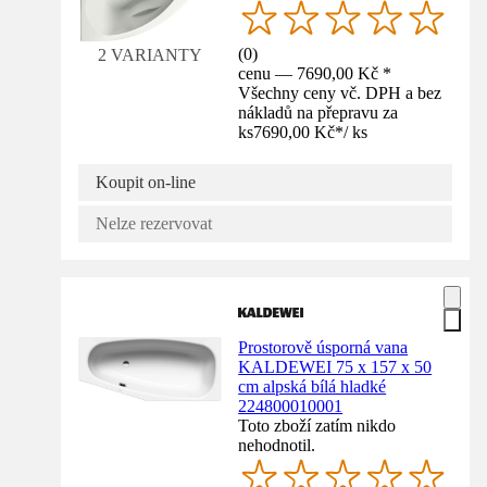
(
0
)
2 VARIANTY
cenu — 7690,00 Kč *
Všechny ceny vč. DPH a bez
nákladů na přepravu za
ks
7690,00 Kč
*
/
ks
Koupit on-line
Nelze rezervovat
Prostorově úsporná vana
KALDEWEI 75 x 157 x 50
cm alpská bílá hladké
224800010001
Toto zboží zatím nikdo
nehodnotil.