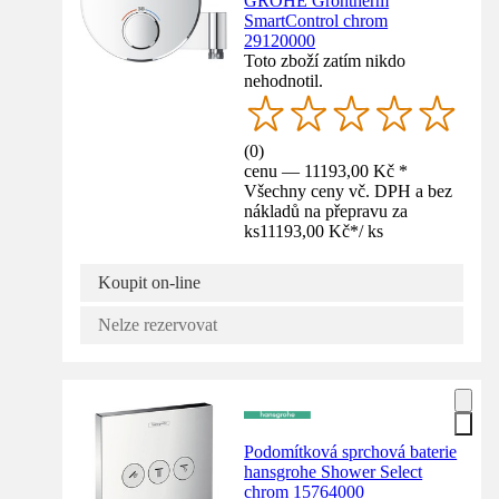
GROHE Grohtherm
SmartControl chrom
29120000
Toto zboží zatím nikdo
nehodnotil.
(
0
)
cenu — 11193,00 Kč *
Všechny ceny vč. DPH a bez
nákladů na přepravu za
ks
11193,00 Kč
*
/
ks
Koupit on-line
Nelze rezervovat
Podomítková sprchová baterie
hansgrohe Shower Select
chrom 15764000