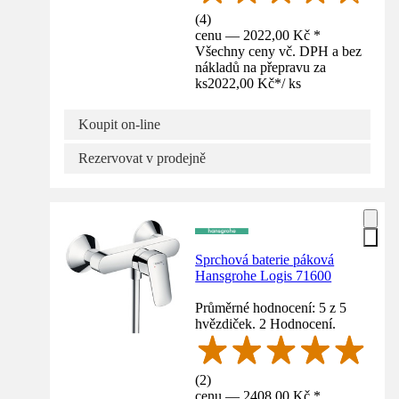
(
4
)
cenu — 2022,00 Kč *
Všechny ceny vč. DPH a bez
nákladů na přepravu za
ks
2022,00 Kč
*
/
ks
Koupit on-line
Rezervovat v prodejně
Sprchová baterie páková
Hansgrohe Logis 71600
Průměrné hodnocení: 5 z 5
hvězdiček. 2 Hodnocení.
(
2
)
cenu — 2408,00 Kč *