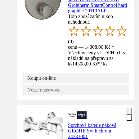
Grohtherm SmartControl hard
graphite 29119AL0
Toto zboží zatím nikdo
nehodnotil.
(
0
)
cenu — 14308,00 Kč *
Všechny ceny vč. DPH a bez
nákladů na přepravu za
ks
14308,00 Kč
*
/
ks
Koupit on-line
Nelze rezervovat
Sprchová baterie páková
GROHE Swift chrom
24333001