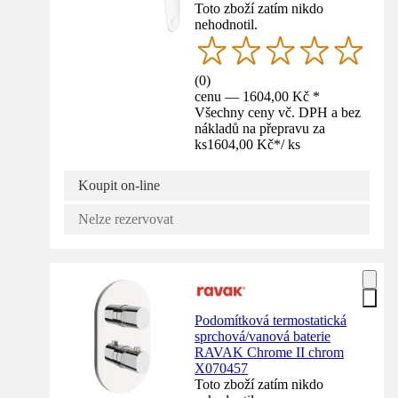
Toto zboží zatím nikdo
nehodnotil.
(
0
)
cenu — 1604,00 Kč *
Všechny ceny vč. DPH a bez
nákladů na přepravu za
ks
1604,00 Kč
*
/
ks
Koupit on-line
Nelze rezervovat
Podomítková termostatická
sprchová/vanová baterie
RAVAK Chrome II chrom
X070457
Toto zboží zatím nikdo