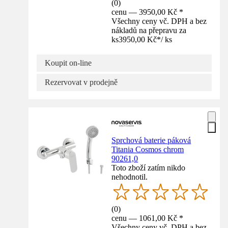
(
0
)
cenu — 3950,00 Kč *
Všechny ceny vč. DPH a bez
nákladů na přepravu za
ks
3950,00 Kč
*
/
ks
Koupit on-line
Rezervovat v prodejně
Sprchová baterie páková
Titania Cosmos chrom
90261,0
Toto zboží zatím nikdo
nehodnotil.
(
0
)
cenu — 1061,00 Kč *
Všechny ceny vč. DPH a bez