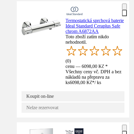
Termostatická sprchová baterie
Ideal Standard Ceraplus Safe
chrom A6872AA
Toto zboží zatím nikdo
nehodnotil.
(
0
)
cenu — 6098,00 Kč *
Všechny ceny vč. DPH a bez
nákladů na přepravu za
ks
6098,00 Kč
*
/
ks
Koupit on-line
Nelze rezervovat