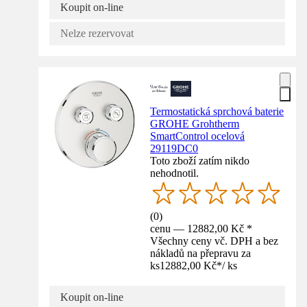
Koupit on-line
Nelze rezervovat
Termostatická sprchová baterie
GROHE Grohtherm
SmartControl ocelová
29119DC0
Toto zboží zatím nikdo
nehodnotil.
(
0
)
cenu — 12882,00 Kč *
Všechny ceny vč. DPH a bez
nákladů na přepravu za
ks
12882,00 Kč
*
/
ks
Koupit on-line