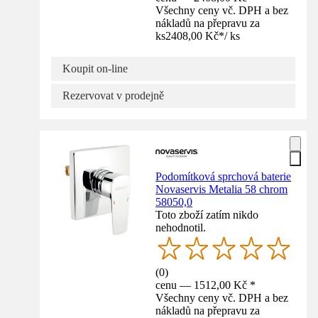
Všechny ceny vč. DPH a bez
nákladů na přepravu za
ks
2408,00 Kč
*
/
ks
Koupit on-line
Rezervovat v prodejně
Podomítková sprchová baterie
Novaservis Metalia 58 chrom
58050,0
Toto zboží zatím nikdo
nehodnotil.
(
0
)
cenu — 1512,00 Kč *
Všechny ceny vč. DPH a bez
nákladů na přepravu za