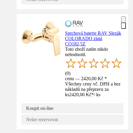
Sprchová baterie RAV Slezák
COLORADO zlatá
CO182,5Z
Toto zboží zatím nikdo
nehodnotil.
(
0
)
cenu — 2420,00 Kč *
Všechny ceny vč. DPH a bez
nákladů na přepravu za
ks
2420,00 Kč
*
/
ks
Koupit on-line
Nelze rezervovat