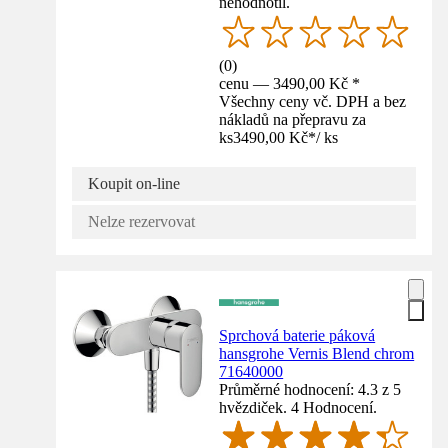
nehodnotil.
(
0
)
cenu — 3490,00 Kč *
Všechny ceny vč. DPH a bez
nákladů na přepravu za
ks
3490,00 Kč
*
/
ks
Koupit on-line
Nelze rezervovat
Sprchová baterie páková
hansgrohe Vernis Blend chrom
71640000
Průměrné hodnocení: 4.3 z 5
hvězdiček. 4 Hodnocení.