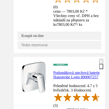
(
0
)
cenu — 7803,00 Kč *
Všechny ceny vč. DPH a bez
nákladů na přepravu za
ks
7803,00 Kč
*
/
ks
Koupit on-line
Nelze rezervovat
Podomítková sprchová baterie
Hansgrohe Logis 800007257
Průměrné hodnocení: 4.7 z 5
hvězdiček. 3 Hodnocení.
(
3
)