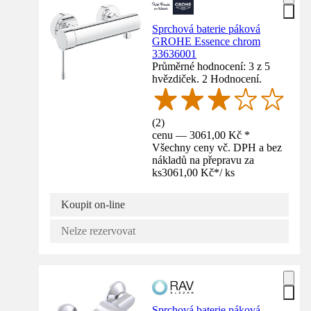
Sprchová baterie páková
GROHE Essence chrom
33636001
Průměrné hodnocení: 3 z 5
hvězdiček. 2 Hodnocení.
(
2
)
cenu — 3061,00 Kč *
Všechny ceny vč. DPH a bez
nákladů na přepravu za
ks
3061,00 Kč
*
/
ks
Koupit on-line
Nelze rezervovat
Sprchová baterie páková