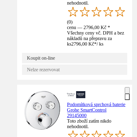
nehodnotil.
(
0
)
cenu — 2796,00 Kč *
Všechny ceny vč. DPH a bez
nákladů na přepravu za
ks
2796,00 Kč
*
/
ks
Koupit on-line
Nelze rezervovat
Podomítková sprchová baterie
Grohe SmartControl
29145000
Toto zboží zatím nikdo
nehodnotil.