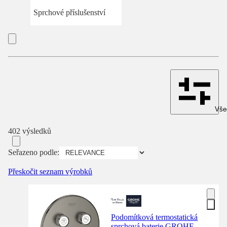
Sprchové příslušenství
Všec
402 výsledků
Seřazeno podle:
Přeskočit seznam výrobků
Podomítková termostatická
sprchová baterie GROHE