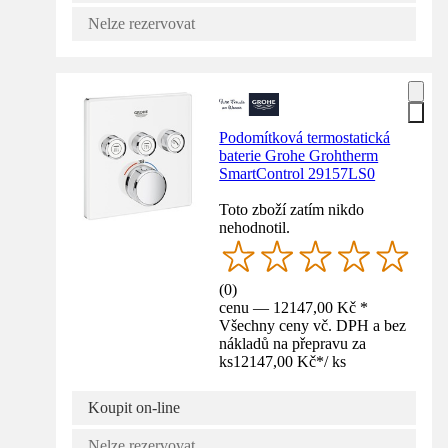
Nelze rezervovat
Podomítková termostatická
baterie Grohe Grohtherm
SmartControl 29157LS0
Toto zboží zatím nikdo
nehodnotil.
(
0
)
cenu — 12147,00 Kč *
Všechny ceny vč. DPH a bez
nákladů na přepravu za
ks
12147,00 Kč
*
/
ks
Koupit on-line
Nelze rezervovat