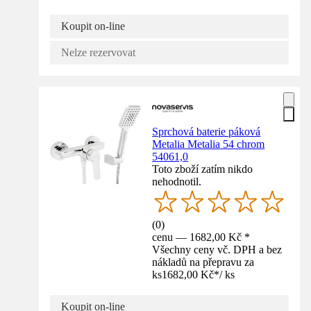
Koupit on-line
Nelze rezervovat
Sprchová baterie páková
Metalia Metalia 54 chrom
54061,0
Toto zboží zatím nikdo
nehodnotil.
(
0
)
cenu — 1682,00 Kč *
Všechny ceny vč. DPH a bez
nákladů na přepravu za
ks
1682,00 Kč
*
/
ks
Koupit on-line