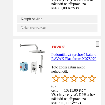
nákladů na přepravu za
ks
1061,00 Kč
*
/
ks
Koupit on-line
Nelze rezervovat
Podomítková sprchová baterie
RAVAK Flat chrom X07S070
Toto zboží zatím nikdo
nehodnotil.
(
0
)
cenu — 10311,00 Kč *
Všechny ceny vč. DPH a bez
nákladů na přepravu za
ks
10311,00 Kč
*
/
ks