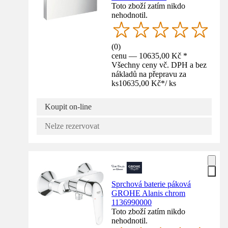
Toto zboží zatím nikdo
nehodnotil.
(
0
)
cenu — 10635,00 Kč *
Všechny ceny vč. DPH a bez
nákladů na přepravu za
ks
10635,00 Kč
*
/
ks
Koupit on-line
Nelze rezervovat
Sprchová baterie páková
GROHE Alanis chrom
1136990000
Toto zboží zatím nikdo
nehodnotil.