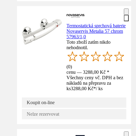
Termostatická sprchová baterie
Novaservis Metalia 57 chrom
57963/1,0
Toto zboží zatím nikdo
nehodnotil.
(
0
)
cenu — 3288,00 Kč *
Všechny ceny vč. DPH a bez
nákladů na přepravu za
ks
3288,00 Kč
*
/
ks
Koupit on-line
Nelze rezervovat