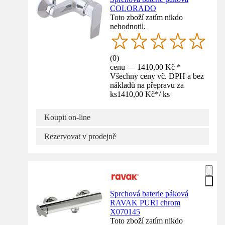
COLORADO
Toto zboží zatím nikdo
nehodnotil.
(
0
)
cenu — 1410,00 Kč *
Všechny ceny vč. DPH a bez
nákladů na přepravu za
ks
1410,00 Kč
*
/
ks
Koupit on-line
Rezervovat v prodejně
Sprchová baterie páková
RAVAK PURI chrom
X070145
Toto zboží zatím nikdo