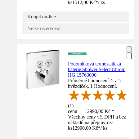
ks
1512,00 Kč
*
/
ks
Koupit on-line
Nelze rezervovat
Podomítková termostatická
baterie Shower Select Chrom
HG 15763000
Průměrné hodnocení: 5 z 5
hvězdiček. 1 Hodnocení.
(
1
)
cenu — 12990,00 Kč *
Všechny ceny vč. DPH a bez
nákladů na přepravu za
ks
12990,00 Kč
*
/
ks