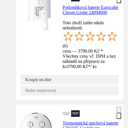
Podomítková baterie Eurocube
Chrom Grohe 24094000
Toto zboží zatím nikdo
nehodnotil.
(
0
)
cenu — 3790,00 Kč *
Všechny ceny vč. DPH a bez
nákladů na přepravu za
ks
3790,00 Kč
*
/
ks
Koupit on-line
Nelze rezervovat
Termostatická sprchová baterie