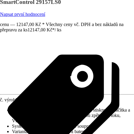
SmartControl 29157LS0
Napsat první hodnocení
cenu — 12147,00 Kč * Všechny ceny vč. DPH a bez nákladů na
přepravu za ks
12147,00 Kč
*
/
ks
č. výrobku
6420553
Charakteristické znaky
:
Zapínání/vypínání stisknutím tlačítka a
nastavení objemu otáčením, Pojistka proti zpětnému toku,
Vhodné pro 3 spotřebič
Systém vypouštění
:
Bez odtokové soupravy
Varianta
:
Podomítková sprchová baterie