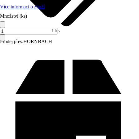
Více informací o zboží
Množství (ks)
1 ks
Prodej přes:
HORNBACH