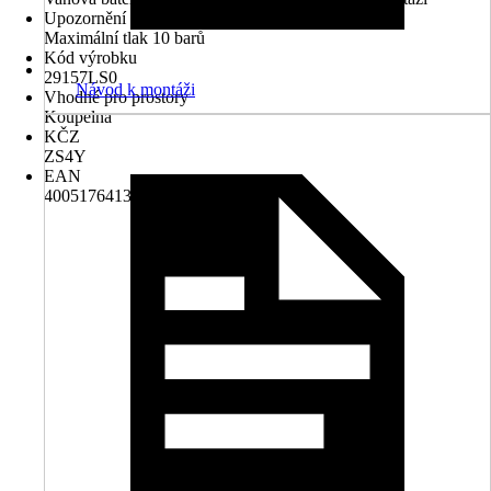
Upozornění
Maximální tlak 10 barů
Kód výrobku
29157LS0
Návod k montáži
Vhodné pro prostory
Koupelna
KČZ
ZS4Y
EAN
4005176413605