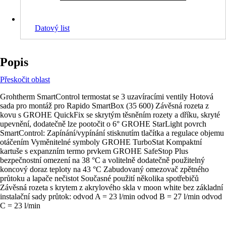
Datový list
Popis
Přeskočit oblast
Grohtherm SmartControl termostat se 3 uzavíracími ventily Hotová
sada pro montáž pro Rapido SmartBox (35 600) Závěsná rozeta z
kovu s GROHE QuickFix se skrytým těsněním rozety a dříku, skryté
upevnění, dodatečně lze pootočit o 6° GROHE StarLight povrch
SmartControl: Zapínání/vypínání stisknutím tlačítka a regulace objemu
otáčením Vyměnitelné symboly GROHE TurboStat Kompaktní
kartuše s expanzním termo prvkem GROHE SafeStop Plus
bezpečnostní omezení na 38 °C a volitelně dodatečně použitelný
koncový doraz teploty na 43 °C Zabudovaný omezovač zpětného
průtoku a lapače nečistot Současné použití několika spotřebičů
Závěsná rozeta s krytem z akrylového skla v moon white bez základní
instalační sady průtok: odvod A = 23 l/min odvod B = 27 l/min odvod
C = 23 l/min