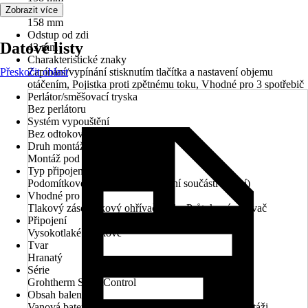
Šířka
Zobrazit více
158 mm
Odstup od zdi
Datové listy
43 mm
Charakteristické znaky
Přeskočit oblast
Zapínání/vypínání stisknutím tlačítka a nastavení objemu
otáčením, Pojistka proti zpětnému toku, Vhodné pro 3 spotřebič
Perlátor/směšovací tryska
Bez perlátoru
Systém vypouštění
Bez odtokové soupravy
Druh montáže
Montáž pod omítku
Typ připojení
Podomítkové instalační těleso (není součástí balení)
Vhodné pro
Tlakový zásobníkový ohřívač vody, Průtokový ohřívač
Připojení
Vysokotlaké - tlakové
Tvar
Hranatý
Série
Grohtherm SmartControl
Obsah balení
Vanová baterie, Upevňovací materiál, Návod k montáži