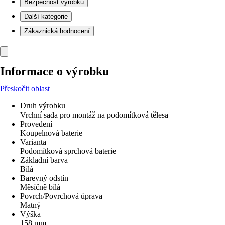
Bezpečnost výrobků
Další kategorie
Zákaznická hodnocení
Informace o výrobku
Přeskočit oblast
Druh výrobku
Vrchní sada pro montáž na podomítková tělesa
Provedení
Koupelnová baterie
Varianta
Podomítková sprchová baterie
Základní barva
Bílá
Barevný odstín
Měsíčně bílá
Povrch/Povrchová úprava
Matný
Výška
158 mm