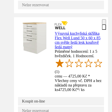
Nelze rezervovat
Výsuvná kuchyňská skříňka
Flex Well Lund 50 x 60 x 85
cm světle šedá lesk kouřově
šedá matný
Průměrné hodnocení: 1 z 5
hvězdiček. 1 Hodnocení.
(
1
)
cenu — 4725,00 Kč *
Všechny ceny vč. DPH a bez
nákladů na přepravu za
ks
4725,00 Kč
*
/
ks
Koupit on-line
Nelze rezervovat