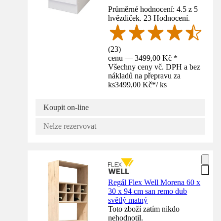
Průměrné hodnocení: 4.5 z 5
hvězdiček. 23 Hodnocení.
(
23
)
cenu — 3499,00 Kč *
Všechny ceny vč. DPH a bez
nákladů na přepravu za
ks
3499,00 Kč
*
/
ks
Koupit on-line
Nelze rezervovat
Regál Flex Well Morena 60 x
30 x 94 cm san remo dub
světlý matný
Toto zboží zatím nikdo
nehodnotil.