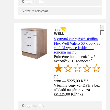
Koupit on-line
Nelze rezervovat
Výsuvná kuchyňská skříňka
Flex Well Valero 60 x 60 x 85
cm bílá vysoce lesklé dub
sonoma matný
Průměrné hodnocení: 1 z 5
hvězdiček. 1 Hodnocení.
(
1
)
cenu — 5225,00 Kč *
Všechny ceny vč. DPH a bez
nákladů na přepravu za
ks
5225,00 Kč
*
/
ks
Koupit on-line