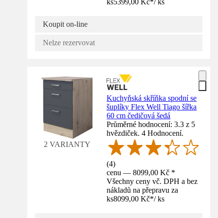
ks
5399,00 Kč
*
/
ks
Koupit on-line
Nelze rezervovat
Kuchyňská skříňka spodní se
šuplíky Flex Well Tiago šířka
60 cm čedičová šedá
Průměrné hodnocení: 3.3 z 5
hvězdiček. 4 Hodnocení.
2 VARIANTY
(
4
)
cenu — 8099,00 Kč *
Všechny ceny vč. DPH a bez
nákladů na přepravu za
ks
8099,00 Kč
*
/
ks