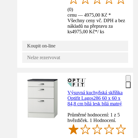
(
0
)
cenu — 4975,00 Kč *
Všechny ceny vč. DPH a bez
nákladů na přepravu za
ks
4975,00 Kč
*
/
ks
Koupit on-line
Nelze rezervovat
Výsuvná kuchyňská skříňka
Optifit Lagos286 60 x 60 x
84,8 cm bílá lesk bílá matný
Průměrné hodnocení: 1 z 5
hvězdiček. 1 Hodnocení.