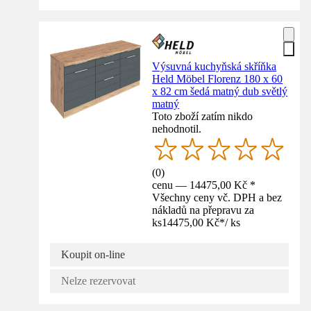
Výsuvná kuchyňská skříňka
Held Möbel Florenz 180 x 60
x 82 cm šedá matný dub světlý
matný
Toto zboží zatím nikdo
nehodnotil.
(
0
)
cenu — 14475,00 Kč *
Všechny ceny vč. DPH a bez
nákladů na přepravu za
ks
14475,00 Kč
*
/
ks
Koupit on-line
Nelze rezervovat