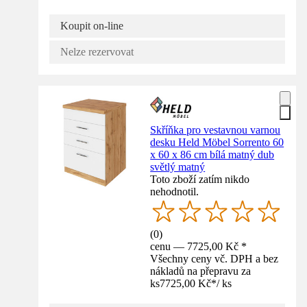
Koupit on-line
Nelze rezervovat
Skříňka pro vestavnou varnou
desku Held Möbel Sorrento 60
x 60 x 86 cm bílá matný dub
světlý matný
Toto zboží zatím nikdo
nehodnotil.
(
0
)
cenu — 7725,00 Kč *
Všechny ceny vč. DPH a bez
nákladů na přepravu za
ks
7725,00 Kč
*
/
ks