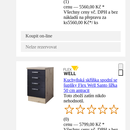
(
1
)
cenu — 5560,00 Kč *
Všechny ceny vč. DPH a bez
nákladů na přepravu za
ks
5560,00 Kč
*
/
ks
Koupit on-line
Nelze rezervovat
Kuchyňská skříňka spodní se
šuplíky Flex Well Santo šířka
50 cm antracit
Toto zboží zatím nikdo
nehodnotil.
(
0
)
cenu — 5799,00 Kč *
Všechny ceny vč. DPH a bez