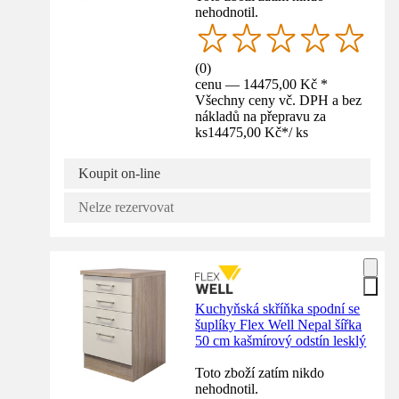
nehodnotil.
(
0
)
cenu — 14475,00 Kč *
Všechny ceny vč. DPH a bez
nákladů na přepravu za
ks
14475,00 Kč
*
/
ks
Koupit on-line
Nelze rezervovat
Kuchyňská skříňka spodní se
šuplíky Flex Well Nepal šířka
50 cm kašmírový odstín lesklý
Toto zboží zatím nikdo
nehodnotil.