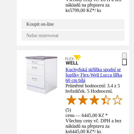
nákladů na přepravu za
ks
5799,00 Kč
*
/
ks
Koupit on-line
Nelze rezervovat
Kuchyňská skříňka spodní se
šuplíky Flex-Well Lucca šířka
60 cm bílá
Průměrné hodnocení: 3.4 z 5
hvězdiček. 5 Hodnocení.
(
5
)
cenu — 6445,00 Kč *
Všechny ceny vč. DPH a bez
nákladů na přepravu za
ks
6445,00 Kč
*
/
ks