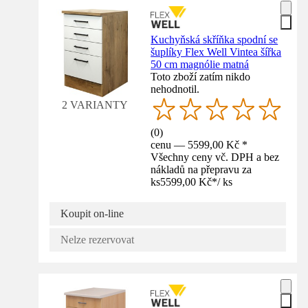
Kuchyňská skříňka spodní se
šuplíky Flex Well Vintea šířka
50 cm magnólie matná
Toto zboží zatím nikdo
nehodnotil.
2 VARIANTY
(
0
)
cenu — 5599,00 Kč *
Všechny ceny vč. DPH a bez
nákladů na přepravu za
ks
5599,00 Kč
*
/
ks
Koupit on-line
Nelze rezervovat