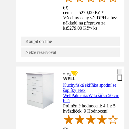
(
0
)
cenu — 5279,00 Kč *
Všechny ceny vč. DPH a bez
nákladů na přepravu za
ks
5279,00 Kč
*
/
ks
Koupit on-line
Nelze rezervovat
Kuchyňská skříňka spodní se
šuplíky Flex
WellPalmaria/Wito šířka 50 cm
bílá
Průměrné hodnocení: 4.1 z 5
hvězdiček. 9 Hodnocení.