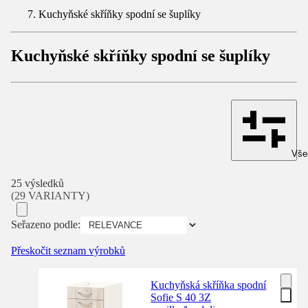
Kuchyňské skříňky spodní se šuplíky
Kuchyňské skříňky spodní se šuplíky
Všec
25 výsledků
(29 VARIANTY)
Seřazeno podle:
Přeskočit seznam výrobků
Kuchyňská skříňka spodní
Sofie S 40 3Z