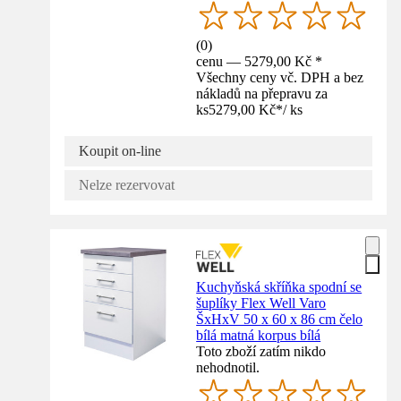
(
0
)
cenu — 5279,00 Kč *
Všechny ceny vč. DPH a bez
nákladů na přepravu za
ks
5279,00 Kč
*
/
ks
Koupit on-line
Nelze rezervovat
Kuchyňská skříňka spodní se
šuplíky Flex Well Varo
ŠxHxV 50 x 60 x 86 cm čelo
bílá matná korpus bílá
Toto zboží zatím nikdo
nehodnotil.