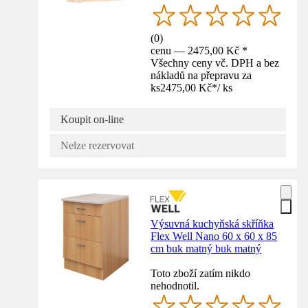
(
0
)
cenu — 2475,00 Kč *
Všechny ceny vč. DPH a bez
nákladů na přepravu za
ks
2475,00 Kč
*
/
ks
Koupit on-line
Nelze rezervovat
Výsuvná kuchyňská skříňka
Flex Well Nano 60 x 60 x 85
cm buk matný buk matný
Toto zboží zatím nikdo
nehodnotil.