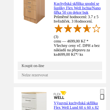
Kuchyňská skříňka spodní se
šuplíky Flex Well Ischia/Nano
šířka 50 cm dekor buk
Průměrné hodnocení: 3.7 z 5
hvězdiček. 3 Hodnocení.
(
3
)
cenu — 4699,00 Kč *
Všechny ceny vč. DPH a bez
nákladů na přepravu za
ks
4699,00 Kč
*
/
ks
Koupit on-line
Nelze rezervovat
Výsuvná kuchyňská skříňka
Flex Well Lund 60 x 60 x 82