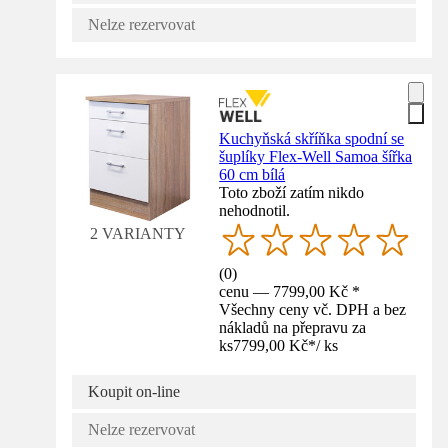
Nelze rezervovat
Kuchyňská skříňka spodní se
šuplíky Flex-Well Samoa šířka
60 cm bílá
Toto zboží zatím nikdo
nehodnotil.
2 VARIANTY
(
0
)
cenu — 7799,00 Kč *
Všechny ceny vč. DPH a bez
nákladů na přepravu za
ks
7799,00 Kč
*
/
ks
Koupit on-line
Nelze rezervovat