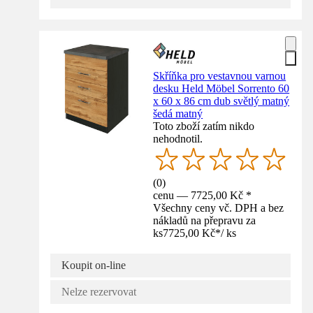
Skříňka pro vestavnou varnou
desku Held Möbel Sorrento 60
x 60 x 86 cm dub světlý matný
šedá matný
Toto zboží zatím nikdo
nehodnotil.
(
0
)
cenu — 7725,00 Kč *
Všechny ceny vč. DPH a bez
nákladů na přepravu za
ks
7725,00 Kč
*
/
ks
Koupit on-line
Nelze rezervovat