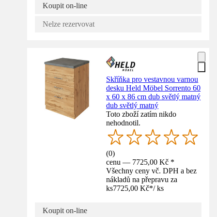
Koupit on-line
Nelze rezervovat
Skříňka pro vestavnou varnou
desku Held Möbel Sorrento 60
x 60 x 86 cm dub světlý matný
dub světlý matný
Toto zboží zatím nikdo
nehodnotil.
(
0
)
cenu — 7725,00 Kč *
Všechny ceny vč. DPH a bez
nákladů na přepravu za
ks
7725,00 Kč
*
/
ks
Koupit on-line