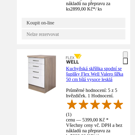
nákladů na přepravu za
ks
2899,00 Kč
*
/
ks
Koupit on-line
Nelze rezervovat
Kuchyňská skříňka spodní se
šuplíky Flex Well Valero šířka
50 cm bílá vysoce lesklá
Průměrné hodnocení: 5 z 5
hvězdiček. 1 Hodnocení.
(
1
)
cenu — 5399,00 Kč *
Všechny ceny vč. DPH a bez
nákladů na přepravu za