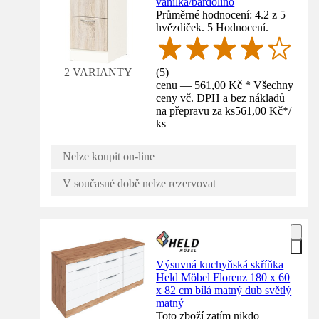
vanilka/bardolino
Průměrné hodnocení: 4.2 z 5
hvězdiček. 5 Hodnocení.
(
5
)
2 VARIANTY
cenu — 561,00 Kč * Všechny
ceny vč. DPH a bez nákladů
na přepravu za ks
561,00 Kč
*
/
ks
Nelze koupit on-line
V současné době nelze rezervovat
Výsuvná kuchyňská skříňka
Held Möbel Florenz 180 x 60
x 82 cm bílá matný dub světlý
matný
Toto zboží zatím nikdo