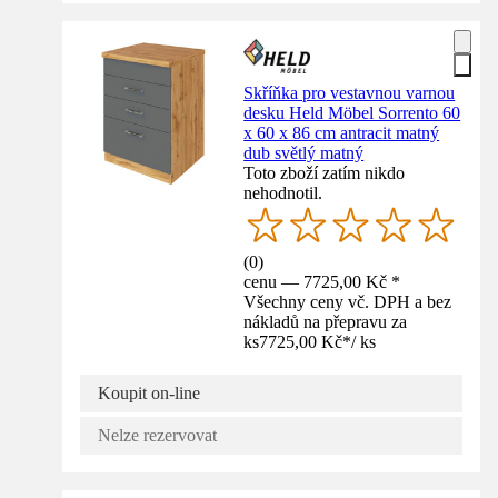
Skříňka pro vestavnou varnou
desku Held Möbel Sorrento 60
x 60 x 86 cm antracit matný
dub světlý matný
Toto zboží zatím nikdo
nehodnotil.
(
0
)
cenu — 7725,00 Kč *
Všechny ceny vč. DPH a bez
nákladů na přepravu za
ks
7725,00 Kč
*
/
ks
Koupit on-line
Nelze rezervovat