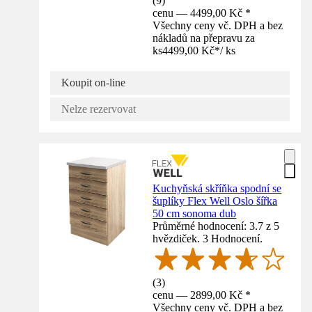
(
9
)
cenu — 4499,00 Kč *
Všechny ceny vč. DPH a bez
nákladů na přepravu za
ks
4499,00 Kč
*
/
ks
Koupit on-line
Nelze rezervovat
Kuchyňská skříňka spodní se
šuplíky Flex Well Oslo šířka
50 cm sonoma dub
Průměrné hodnocení: 3.7 z 5
hvězdiček. 3 Hodnocení.
(
3
)
cenu — 2899,00 Kč *
Všechny ceny vč. DPH a bez