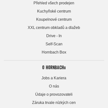
Přehled všech prodejen
Kuchyňské centrum
Koupelnové centrum
XXL centrum obkladů a dlažeb
Drive - In
Self-Scan
Hornbach Box
O HORNBACHu
Jobs a Kariera
O nás
Údaje o provozovateli
Záruka trvale nízkých cen