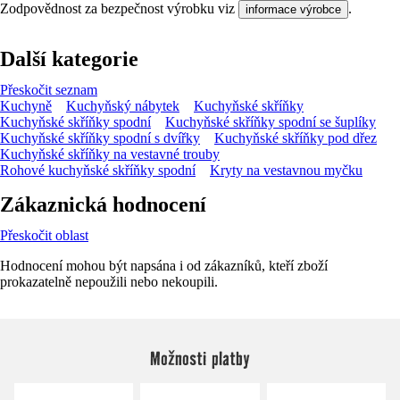
Zodpovědnost za bezpečnost výrobku viz
.
informace výrobce
Další kategorie
Přeskočit seznam
Kuchyně
Kuchyňský nábytek
Kuchyňské skříňky
Kuchyňské skříňky spodní
Kuchyňské skříňky spodní se šuplíky
Kuchyňské skříňky spodní s dvířky
Kuchyňské skříňky pod dřez
Kuchyňské skříňky na vestavné trouby
Rohové kuchyňské skříňky spodní
Kryty na vestavnou myčku
Zákaznická hodnocení
Přeskočit oblast
Hodnocení mohou být napsána i od zákazníků, kteří zboží
prokazatelně nepoužili nebo nekoupili.
Možnosti platby