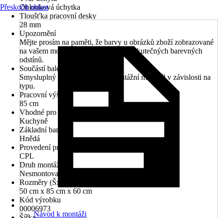
Přeskočit oblast
Oblouková úchytka
Tloušťka pracovní desky
28 mm
Upozornění
Mějte prosím na paměti, že barvy u obrázků zboží zobrazované
na vašem monitoru se mohou lišit od skutečných barevných
odstínů.
Součástí balení
Smysluplný montážní návod, montážní materiál v závislosti na
typu.
Pracovní výška
85 cm
Vhodné pro prostory
Kuchyně
Základní barva
Hnědá
Provedení pracovní desky
CPL
Druh montáže
Nesmontované
Rozměry (ŠxVxH)
50 cm x 85 cm x 60 cm
Kód výrobku
00006973
Návod k montáži
Šířka