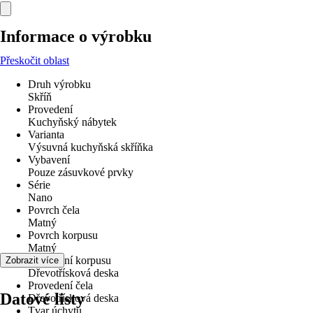
Informace o výrobku
Přeskočit oblast
Druh výrobku
Skříň
Provedení
Kuchyňský nábytek
Varianta
Výsuvná kuchyňská skříňka
Vybavení
Pouze zásuvkové prvky
Série
Nano
Povrch čela
Matný
Povrch korpusu
Matný
Provedení korpusu
Zobrazit více
Dřevotřísková deska
Provedení čela
Datové listy
Dřevotřísková deska
Tvar úchytu