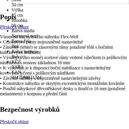
50 cm
Výška
85 cm
Popis
Hloubka
60 cm
Přeskočit oblast
Barva madla
Nerezová ocel
Vlastnosti kuchyňského nábytku Flex-Well
Barva čela
• Celokovové panty trojrozměrně nastavitelné
Buk
• Zásuvky (lehké) se zásuvnými rámy potažené fólií s bočními
Barva korpusu
kuličkovými drážkami
Buk
• Výsuvy (těžko nosné) ocelové rámy vedené válečkem (s práškovým
KČZ
nástřikem) s nosnou základnou 16 mm
XSR3
• K výsuvům je k dispozici boční stabilizace s nastavitelnými
EAN
kovovými tyčemi s práškovým nástřikem
4047584021324
• Závěsné skříňky s trojrozměrně nastavitelnými závěsy
• Konstrukce nábytku se skrytým excentrickým montážním kováním
• Použití nábytkové dřevotřískové desky o tloušťce 16 mm (potažené
melaminem) v korpusu a přední části
Bezpečnost výrobků
Přeskočit oblast