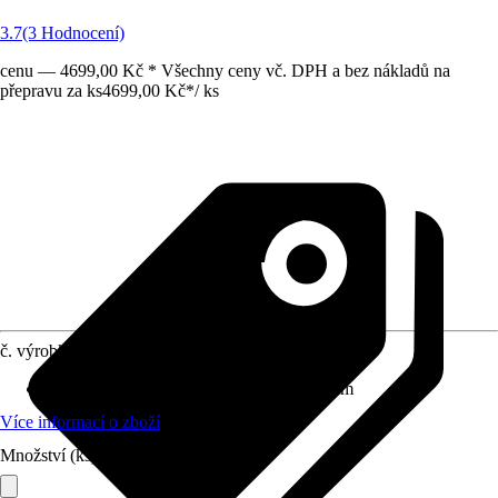
3.7
(3 Hodnocení)
cenu — 4699,00 Kč * Všechny ceny vč. DPH a bez nákladů na
přepravu za ks
4699,00 Kč
*
/
ks
č. výrobku
8241251
Rozměry (ŠxVxH)
:
50 cm x 85 cm x 60 cm
Více informací o zboží
Množství (ks)