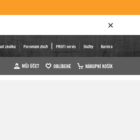
vat zásilku
Porovnání zboží
PROFI servis
Služby
Kariéra
MŮJ ÚČET
OBLÍBENÉ
NÁKUPNÍ KOŠÍK